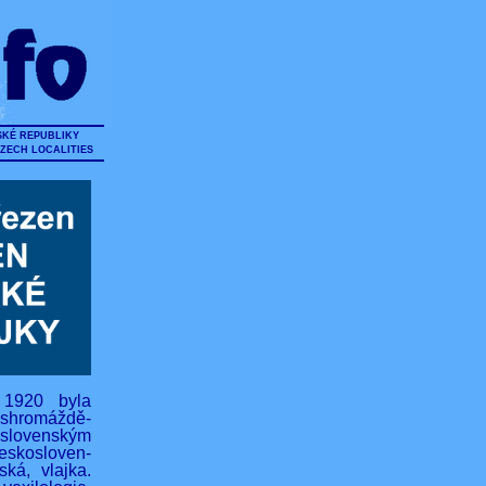
SKÉ REPUBLIKY
CZECH LOCALITIES
 1920 byla
hromáždě-
lovenským
eskosloven-
ská, vlajka.