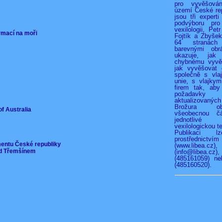
pro vyvěšová
území České rep
jsou tři experti
podvýboru pro
vexilologii, Pet
ormací na moři
Fojtík a Zbyše
64 stranác
barevnými obr
ukazuje, jak
chybnému vyvěš
jak vyvěšovat 
společně s vla
unie, s vlajkymi
firem tak, aby
požadav
aktualizovan
Brožura o
of Australia
všeobecnou čá
jednotliv
vexilologickou te
Publikaci l
prostřednict
mentu České republiky
(www.libea.c
pod Třemšínem
(info@libea
(485161059) ne
(485160520).