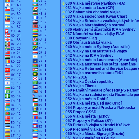
o
030 Vlajka městyse Pavlíkov (RA)
o
031 Vlajka města Luže (CR)
o
032 Bahamská obchodní vlajka
o
033 Vlajka společnosti Kwan Chart
o
034 Vlajka Střediska vexilologických inf
o
035 Vlajka Marshallových ostrovů
o
036 vlajky zemí účastníků ICV v Sydney
o
037 Námořní varianta vlajky FIAV
o
038 Bowman Flag
o
039 Obří australská vlajka
o
040 Vlajka města Sydney (Austrálie)
o
041 Vlajky na Dni australské vlajky
o
042 Vlajky na ICV v Sydney
o
043 Vlajka města Launceston (Austrálie)
o
044 Vlajka australského státu Tasmánie
o
045 Vlajka Returned and Service League 
o
046 Vlajka ostrovního státu Fidži
o
047 PF 2016
o
048 Vlajka České republiky
o
049 Vlajka Tibetu
o
050 Pamětní medaile předsedy PS Parla
o
051 Vlajka na radnici města Rožmitálu 
o
052 Vlajka města Dobříš
o
053 Vlajka města Ústí nad Orlicí
o
054 Prapory armád Pruska a Rakouska
o
055 Prapor ČSSD
o
056 Vlajka města Tachov
o
057 Prapory v Poličce (SY)
o
058 Pirátská vlajka v Hradci Králové
o
059 Plechová vlajka Česka
o
060 Vlajka Města Signagi (Gruzie)
o
061 Vlajky Vatikánu a Gruzie