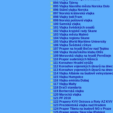
o
094 Vlajka Tjörnu
o
095 Vlajka hlavního města Norska Oslo
o
096 Státní vlajka Norska
o
097 Norská královská vlajka
o
098 Vlajky lodi Fram
o
099 Norská poštovní vlajka
o
100 Samská vlajka
o
101 Vlajka švédských soudů
o
102 Vlajka krajské rady Skane
o
103 Vlajka města Malmö
o
104 Vlajka regionu Skane
o
105 Vlajka World Maritime University
o
106 Vlajka Švédské církve
o
107 Prapor na hradě Bečov nad Teplou
o
108 Vlajka Veslařského klubu Ohře
o
109 Moravská vlajka na hradě Pernštejn
o
110 Prapor sudetských Němců
o
111 Korouhev Hradní stráže
o
112 Korouhve vojenských útvarů na dne
o
113 Korouhve vojenských útvarů na dne
o
114 Vlajka Albánie na budově velvyslane
o
115 Vlajka Humpolce
o
116 Vlajka emirátu Dubaj
o
117 Vlajka Malty
o
118 Dračí standarta
o
119 Berberská vlajka
o
120 Marocká vlajka
o
121 PF 2018
o
122 Prapory KVV Ostrava a Roty AZ KV
o
123 Prezidentská vlajka nad Hradem
o
124 Prapor Tibetu na budově NG v Praze
o
125 Prapor gminy Skoczów (Polsko)