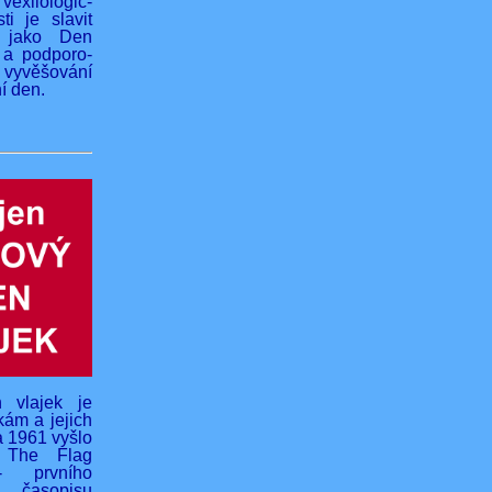
vexilologic-
ti je slavit
 jako Den
 a podporo-
yvěšování
í den.
 vlajek je
kám a jejich
na 1961 vyšlo
o The Flag
- prvního
 časopisu