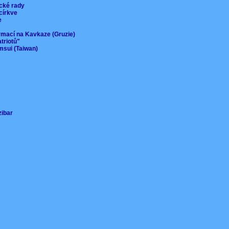
ické rady
 církve
ie
ormací na Kavkaze (Gruzie)
atriotů"
msui (Taiwan)
nzibar