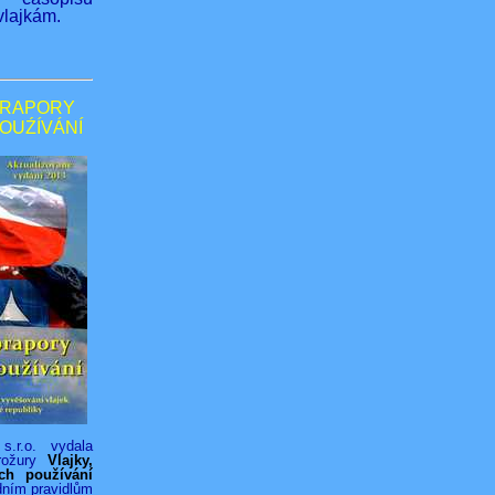
lajkám.
PRAPORY
POUŹÍVÁNÍ
s.r.o. vydala
rožury
Vlajky,
ich používání
dním pravidlům