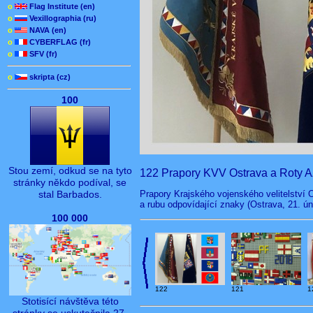
o
Flag Institute (en)
o
Vexillographia (ru)
o
NAVA (en)
o
CYBERFLAG (fr)
o
SFV (fr)
o
skripta (cz)
100
Stou zemí, odkud se na tyto
122 Prapory KVV Ostrava a Roty 
stránky někdo podíval, se
Prapory Krajského vojenského velitelství 
stal Barbados.
a rubu odpovídající znaky (Ostrava, 21. ún
100 000
122
121
1
Stotisící návštěva této