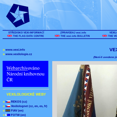
STŘEDISKO VEXI-INFORMACÍ
ZPRAVODAJ vexi.info
VEXIL
THE FLAG DATA CENTRE
THE vexi.info BULLETIN
THE VE
VE
o
www.vexi.info
o
www.vexilologie.cz
(Není-li uvedeno ji
VEXILOLOGICKÉ WEBY
o
REKOS (cz)
o
Vexilolognet (cz, en, es, fr)
o
FIAV (en)
o
FOTW (en)