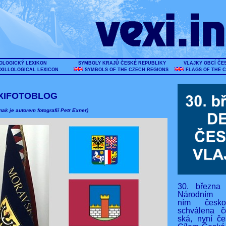
OLOGICKÝ LEXIKON
SYMBOLY KRAJŮ ČESKÉ REPUBLIKY
VLAJKY OBCÍ ČE
XILLOLOGICAL LEXICON
SYMBOLS OF THE CZECH REGIONS
FLAGS OF THE 
XIFOTOBLOG
nak je autorem fotografií Petr Exner)
30. března
Národním s
ním českos
schválena č
ská, nyní če