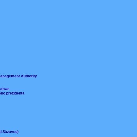
ě
 Management Authority
imbabwe
ého prezidenta
ad Sázavou)