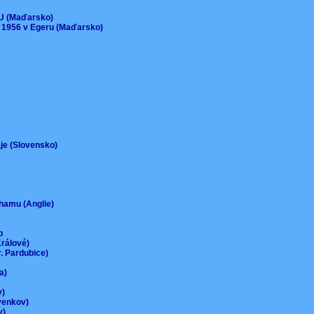
)
EU (Maďarsko)
 1956 v Egeru (Maďarsko)
aje (Slovensko)
urhamu (Anglie)
up
Králové)
r. Pardubice)
na)
ov)
-venkov)
ov)