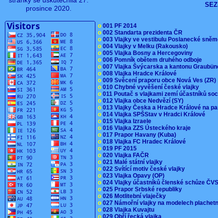
stránky se uskutečnila 27.
SEZ
prosince 2020.
o
001 PF 2014
o
002 Standarta prezidenta ČR
o
003 Vlajky ve vestibulu Poslanecké sn
o
004 Vlajky v Melku (Rakousko)
o
005 Vlajka Bosny a Hercegoviny
o
006 Pomník obětem druhého odboje
o
007 Vlajka Švýcarska a kantonu Graubü
o
008 Vlajka Hradce Králové
o
009 Svěcení praporu obce Nová Ves (ZR
o
010 Chybné vyvěšení české vlajky
o
011 Poutač s vlajkami zemí účastníků s
o
012 Vlajka obce Nedvězí (SY)
o
013 Vlajky Česka a Hradce Králové na pa
o
014 Vlajka SPŠStav v Hradci Králové
o
015 Vlajka Izraele
o
016 Vlajka ZZS Ústeckého kraje
o
017 Prapor Havany (Kuba)
o
018 Vlajka FC Hradec Králové
o
019 PF 2015
o
020 Vlajka FAČR
o
021 Malé státní vlajky
o
022 Svítící motiv české vlajky
o
023 Vlajka Opavy (OP)
o
024 Vlajky účastníků členské schůze Č
o
025 Prapor Srbské republiky
o
026 Motlitební vlaječky
o
027 Námořní vlajky na modelech plachet
o
028 Vlajka Kuvajtu
o
029 Obří řecká vlajka