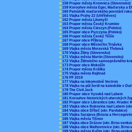
o
158 Prapor města Kremnica (Slovensko
o
159 Korouhve města Eger, Maďarska a 
o
160 Památník maďarského povstání roku
o
161 Vlajka Prahy 22 (Uhříněves)
o
162 Prapor města Litomyšl
o
163 Prapor města Český Krumlov
o
164 Prapor města Cieszyn (Polsko)
o
165 Prapor obce Pszczyna (Polsko)
o
166 Prapor města Český Těšín
o
167 Prapor obce Příbraz
o
168 Prapor obce Městečko Trnávka
o
169 Vlajka města Moravská Třebová
o
170 Vlajka Žiliny (Slovensko)
o
171 Vlajka města Martin (Slovensko)
o
172 Vlajka Žilinského samosprávného kr
o
173 Prapor obce Mokošín
o
174 Prapor města Králíky
o
175 Vlajka města Rajhrad
o
176 PF 2019
o
177 Vlajka na lokomotivě Vectron
o
178 Vlajka na půl žerdi na katedrále v D
o
179 The Civil Jack
o
180 Prapor obce Vysoká nad Labem
o
181 Korouhve historických uherských ž
o
182 Prapor obce Librantice (okr. Hradec 
o
183 Vlajka obce Bukovina nad Labem (ok
o
184 Vlajka obce Dříteč (okr. Pardubice)
o
185 Vlajka Sarajeva (Bosna a Hercegovi
o
186 Vlajka města Tišnov
o
187 Vlajka obce Drásov (okr. Brno-venk
o
188 Vlajka obce Malhostovice (okr. Brno
o
189 Vlajka města Kuřim (okr. Brno-venk