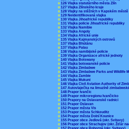
o
126 Vlajka statutárního města Zlín
o
127 Vlajka Zlínského kraje
o
128 Vlajky na stěžních v Kapském měst
o
129 Neidentifikovaná vlajka
o
130 Vlajka Jihoafrické republiky
o
131 Vlajka policie Jihoafrické republiky
o
132 Vlajka Namibie
o
133 Vlajka Angoly
o
134 Vlajka Africké unie
o
135 Vlajka Kajmanských ostrovů
o
137 Vlajka Bhútánu
o
137 Vlajka Palau
o
138 Vlajka namibijské policie
o
139 Vlajka Organizace africké jednoty
o
140 Vlajka Botswany
o
141 Vlajka botswanské policie
o
142 Vlajka Zimbabwe
o
143 Vlajka Zimbabwe Parks and Wildlife
o
144 Vlajka Zambie
o
145 Vlajka Mukuni
o
146 Vlajka Civil Aviation Authority of Z
o
147 Autovlaječka na limuzíně zimbabwsk
o
148 Prapor Ivančic
o
149 Prapor mikroregionu Ivančicko
o
150 Prapory na Oslavanské radnici
o
151 Prapor Oslavan
o
152 Prapor města Vis
o
153 Prapor města Schkeuditz
o
154 Prapor města Dolní Kounice
o
155 Prapor obce Jedlová (okr. Svitavy)
o
156 Prapor obce Strachujov (okr. Žďár n
o
157 Prapor obce Rohozná (okr. Svitavy)