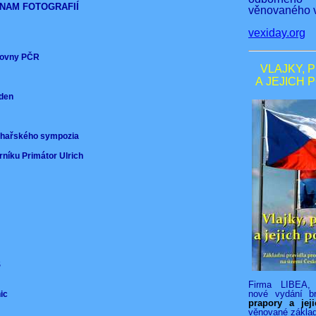
NAM FOTOGRAFIÍ
věnovaného v
vexiday.org
ěmovny PČR
VLAJKY, 
A JEJICH 
nden
)
ochařského sympozia
rníku Primátor Ulrich
VS
Firma LIBEA, 
nové vydání b
nic
prapory a jej
věnované zákla