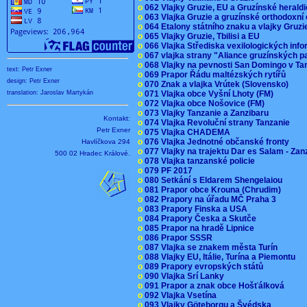
o
062 Vlajky Gruzie, EU a Gruzínské herald
o
063 Vlajka Gruzie a gruzínské orthodoxní
o
064 Etalony státního znaku a vlajky Gruz
o
065 Vlajky Gruzie, Tbilisi a EU
o
066 Vlajka Střediska vexilologických inf
o
067 vlajka strany "Aliance gruzínských p
o
068 Vlajky na pevnosti San Domingo v Ta
text: Petr Exner
o
069 Prapor Řádu maltézských rytířů
design: Petr Exner
o
070 Znak a vlajka Vrútek (Slovensko)
o
071 Vlajka obce Vyšní Lhoty (FM)
translation: Jaroslav Martykán
o
072 Vlajka obce Nošovice (FM)
o
073 Vlajky Tanzanie a Zanzibaru
Kontakt:
o
074 Vlajka Revoluční strany Tanzanie
Petr Exner
o
075 Vlajka CHADEMA
o
076 Vlajka Jednotné občanské fronty
Havlíčkova 294
o
077 Vlajky na trajektu Dar es Salam - Za
500 02 Hradec Králové.
o
078 Vlajka tanzanské policie
o
079 PF 2017
o
080 Setkání s Eldarem Shengelaiou
o
081 Prapor obce Krouna (Chrudim)
o
082 Prapory na úřadu MČ Praha 3
o
083 Prapory Finska a USA
o
084 Prapory Česka a Skutče
o
085 Prapor na hradě Lipnice
o
086 Prapor SSSR
o
087 Vlajka se znakem města Turín
o
088 Vlajky EU, Itálie, Turína a Piemontu
o
089 Prapory evropských států
o
090 Vlajka Srí Lanky
o
091 Prapor a znak obce Hošťálková
o
092 Vlajka Vsetína
o
093 Vlajky Göteborgu a Švédska