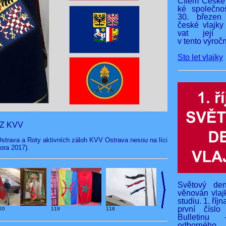
Cílem České 
ké společnos
30. březen
české vlajky
vat její v
v tento výročn
Sto let vlajky
AZ KVV
Ostrava a Roty aktivních záloh KVV Ostrava nesou na líci
ora 2017).
Světový den
věnován vlaj
studiu. 1. říj
první čísl
20
119
118
Bulletinu 
odborného