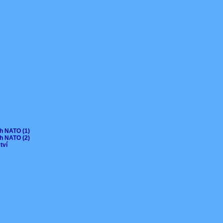
ch NATO (1)
ch NATO (2)
ctví
V