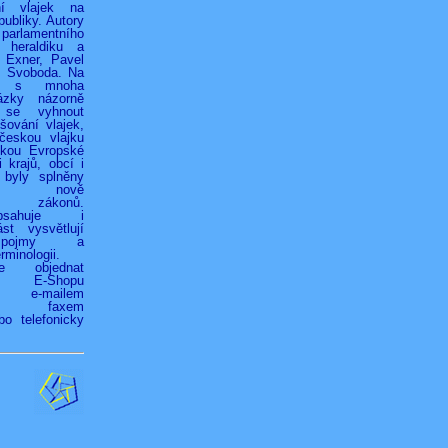
ní vlajek na
ubliky. Autory
 parlamentního
 heraldiku a
r Exner, Pavel
k Svoboda. Na
h s mnoha
ázky názorně
 se vyhnout
ování vlajek,
českou vlajku
jkou Evropské
 krajů, obcí i
 byly splněny
ky nově
ých zákonů.
bsahuje i
st vysvětlují
é pojmy a
rminologii.
ze objednat
vím E-Shopu
z), e-mailem
.cz), faxem
bo telefonicky