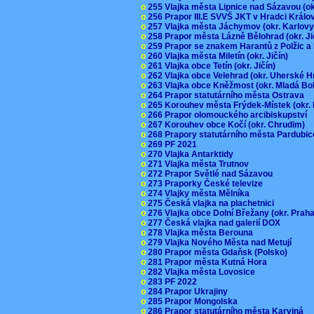
o
255 Vlajka města Lipnice nad Sázavou (o
o
256 Prapor III.E SVVŠ JKT v Hradci Král
o
257 Vlajka města Jáchymov (okr. Karlov
o
258 Prapor města Lázně Bělohrad (okr. J
o
259 Prapor se znakem Harantů z Polžic 
o
260 Vlajka města Miletín (okr. Jičín)
o
261 Vlajka obce Tetín (okr. Jičín)
o
262 Vlajka obce Velehrad (okr. Uherské H
o
263 Vlajka obce Kněžmost (okr. Mladá Bo
o
264 Prapor statutárního města Ostrava
o
265 Korouhev města Frýdek-Místek (okr.
o
266 Prapor olomouckého arcibiskupství
o
267 Korouhev obce Kočí (okr. Chrudim)
o
268 Prapory statutárního města Pardubi
o
269 PF 2021
o
270 Vlajka Antarktidy
o
271 Vlajka města Trutnov
o
272 Prapor Světlé nad Sázavou
o
273 Praporky České televize
o
274 Vlajky města Mělníka
o
275 Česká vlajka na plachetnici
o
276 Vlajka obce Dolní Břežany (okr. Pra
o
277 Česká vlajka nad galerií DOX
o
278 Vlajka města Berouna
o
279 Vlajka Nového Města nad Metují
o
280 Prapor města Gdaňsk (Polsko)
o
281 Prapor města Kutná Hora
o
282 Vlajka města Lovosice
o
283 PF 2022
o
284 Prapor Ukrajiny
o
285 Prapor Mongolska
o
286 Prapor statutárního města Karviná