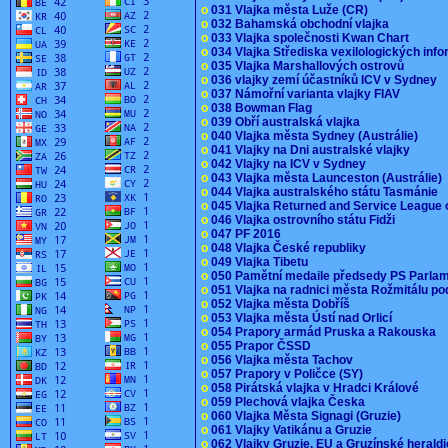
o
031 Vlajka města Luže (CR)
o
032 Bahamská obchodní vlajka
o
033 Vlajka společnosti Kwan Chart
o
034 Vlajka Střediska vexilologických inf
o
035 Vlajka Marshallových ostrovů
o
036 vlajky zemí účastníků ICV v Sydney
o
037 Námořní varianta vlajky FIAV
o
038 Bowman Flag
o
039 Obří australská vlajka
o
040 Vlajka města Sydney (Austrálie)
o
041 Vlajky na Dni australské vlajky
o
042 Vlajky na ICV v Sydney
o
043 Vlajka města Launceston (Austrálie)
o
044 Vlajka australského státu Tasmánie
o
045 Vlajka Returned and Service League 
o
046 Vlajka ostrovního státu Fidži
o
047 PF 2016
o
048 Vlajka České republiky
o
049 Vlajka Tibetu
o
050 Pamětní medaile předsedy PS Parla
o
051 Vlajka na radnici města Rožmitálu 
o
052 Vlajka města Dobříš
o
053 Vlajka města Ústí nad Orlicí
o
054 Prapory armád Pruska a Rakouska
o
055 Prapor ČSSD
o
056 Vlajka města Tachov
o
057 Prapory v Poličce (SY)
o
058 Pirátská vlajka v Hradci Králové
o
059 Plechová vlajka Česka
o
060 Vlajka Města Signagi (Gruzie)
o
061 Vlajky Vatikánu a Gruzie
o
062 Vlajky Gruzie, EU a Gruzínské herald