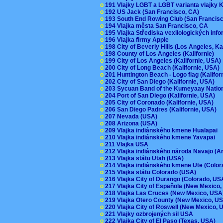
o
191 Vlajky LGBT a LGBT varianta vlajky K
o
192 US Jack (San Francisco, CA)
o
193 South End Rowing Club (San Francis
o
194 Vlajka města San Francisco, CA
o
195 Vlajka Střediska vexilologických inf
o
196 Vlajka firmy Apple
o
198 City of Beverly Hills (Los Angeles, Ka
o
198 County of Los Angeles (Kalifornie)
o
199 City of Los Angeles (Kalifornie, USA
o
200 City of Long Beach (Kalifornie, USA)
o
201 Huntington Beach - Logo flag (Kalifo
o
202 City of San Diego (Kalifornie, USA)
o
203 Sycuan Band of the Kumeyaay Nation
o
204 Port of San Diego (Kalifornie, USA)
o
205 City of Coronado (Kalifornie, USA)
o
206 San Diego Padres (Kalifornie, USA)
o
207 Nevada (USA)
o
208 Arizona (USA)
o
209 Vlajka indiánského kmene Hualapai
o
210 Vlajka indiánského kmene Yavapai
o
211 Vlajka USA
o
212 Vlajka indiánského národa Navajo (A
o
213 Vlajka státu Utah (USA)
o
214 Vlajka indiánského kmene Ute (Colo
o
215 Vlajka státu Colorado (USA)
o
216 Vlajka City of Durango (Colorado, U
o
217 Vlajka City of Espaňola (New Mexico
o
218 Vlajka Las Cruces (New Mexico, US
o
219 Vlajka Otero County (New Mexico, 
o
220 Vlajka City of Roswell (New Mexico,
o
221 Vlajky ozbrojených sil USA
o
222 Vlajka City of El Paso (Texas, USA)