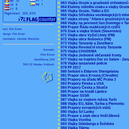
o
063 Vlajka Gruzie a gruzínské orthodoxní
o
064 Etalony státního znaku a vlajky Gruz
o
065 Vlajky Gruzie, Tbilisi a EU
o
066 Vlajka Střediska vexilologických inf
o
067 vlajka strany "Aliance gruzínských p
o
068 Vlajky na pevnosti San Domingo v Ta
o
069 Prapor Řádu maltézských rytířů
text: Petr Exner
o
070 Znak a vlajka Vrútek (Slovensko)
design: Petr Exner
o
071 Vlajka obce Vyšní Lhoty (FM)
o
072 Vlajka obce Nošovice (FM)
translation: Jaroslav Martykán
o
073 Vlajky Tanzanie a Zanzibaru
o
074 Vlajka Revoluční strany Tanzanie
Kontakt:
o
075 Vlajka CHADEMA
Petr Exner
o
076 Vlajka Jednotné občanské fronty
o
077 Vlajky na trajektu Dar es Salam - Za
Havlíčkova 294
o
078 Vlajka tanzanské policie
500 02 Hradec Králové.
o
079 PF 2017
o
080 Setkání s Eldarem Shengelaiou
o
081 Prapor obce Krouna (Chrudim)
o
082 Prapory na úřadu MČ Praha 3
o
083 Prapory Finska a USA
o
084 Prapory Česka a Skutče
o
085 Prapor na hradě Lipnice
o
086 Prapor SSSR
o
087 Vlajka se znakem města Turín
o
088 Vlajky EU, Itálie, Turína a Piemontu
o
089 Prapory evropských států
o
090 Vlajka Srí Lanky
o
091 Prapor a znak obce Hošťálková
o
092 Vlajka Vsetína
o
093 Vlajky Göteborgu a Švédska
o
094 Vlajka Tjörnu