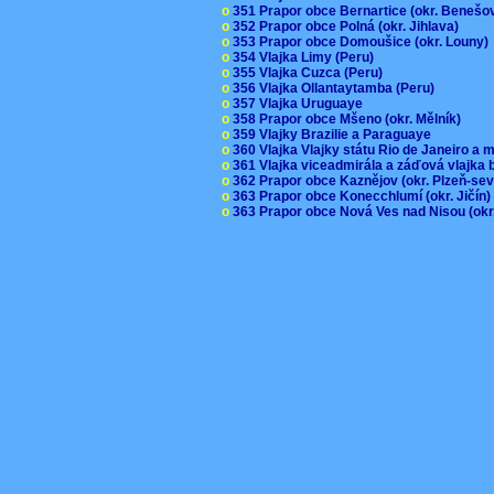
o
351 Prapor obce Bernartice (okr. Beneš
o
352 Prapor obce Polná (okr. Jihlava)
o
353 Prapor obce Domoušice (okr. Louny
o
354 Vlajka Limy (Peru)
o
355 Vlajka Cuzca (Peru)
o
356 Vlajka Ollantaytamba (Peru)
o
357 Vlajka Uruguaye
o
358 Prapor obce Mšeno (okr. Mělník)
o
359 Vlajky Brazilie a Paraguaye
o
360 Vlajka Vlajky státu Rio de Janeiro a 
o
361 Vlajka viceadmirála a záďová vlajka
o
362 Prapor obce Kaznějov (okr. Plzeň-se
o
363 Prapor obce Konecchlumí (okr. Jičín
o
363 Prapor obce Nová Ves nad Nisou (okr