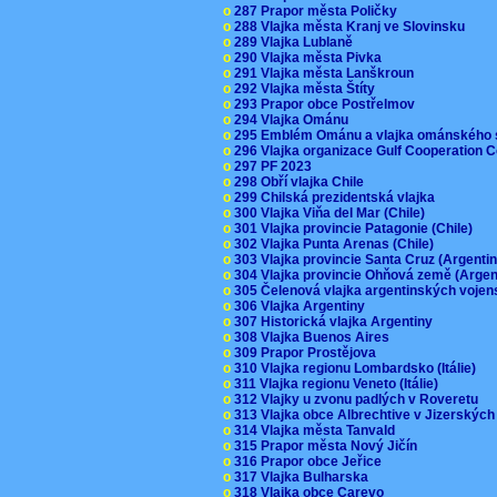
o
287 Prapor města Poličky
o
288 Vlajka města Kranj ve Slovinsku
o
289 Vlajka Lublaně
o
290 Vlajka města Pivka
o
291 Vlajka města Lanškroun
o
292 Vlajka města Štíty
o
293 Prapor obce Postřelmov
o
294 Vlajka Ománu
o
295 Emblém Ománu a vlajka ománského 
o
296 Vlajka organizace Gulf Cooperation
o
297 PF 2023
o
298 Obří vlajka Chile
o
299 Chilská prezidentská vlajka
o
300 Vlajka Viňa del Mar (Chile)
o
301 Vlajka provincie Patagonie (Chile)
o
302 Vlajka Punta Arenas (Chile)
o
303 Vlajka provincie Santa Cruz (Argenti
o
304 Vlajka provincie Ohňová země (Arge
o
305 Čelenová vlajka argentinských vojen
o
306 Vlajka Argentiny
o
307 Historická vlajka Argentiny
o
308 Vlajka Buenos Aires
o
309 Prapor Prostějova
o
310 Vlajka regionu Lombardsko (Itálie)
o
311 Vlajka regionu Veneto (Itálie)
o
312 Vlajky u zvonu padlých v Roveretu
o
313 Vlajka obce Albrechtive v Jizerskýc
o
314 Vlajka města Tanvald
o
315 Prapor města Nový Jičín
o
316 Prapor obce Jeřice
o
317 Vlajka Bulharska
o
318 Vlajka obce Carevo