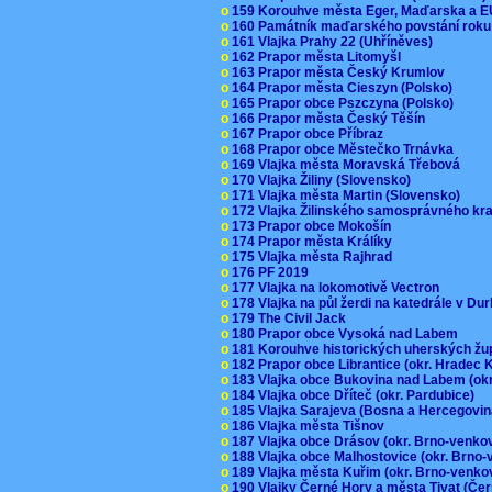
o
159 Korouhve města Eger, Maďarska a 
o
160 Památník maďarského povstání roku
o
161 Vlajka Prahy 22 (Uhříněves)
o
162 Prapor města Litomyšl
o
163 Prapor města Český Krumlov
o
164 Prapor města Cieszyn (Polsko)
o
165 Prapor obce Pszczyna (Polsko)
o
166 Prapor města Český Těšín
o
167 Prapor obce Příbraz
o
168 Prapor obce Městečko Trnávka
o
169 Vlajka města Moravská Třebová
o
170 Vlajka Žiliny (Slovensko)
o
171 Vlajka města Martin (Slovensko)
o
172 Vlajka Žilinského samosprávného kr
o
173 Prapor obce Mokošín
o
174 Prapor města Králíky
o
175 Vlajka města Rajhrad
o
176 PF 2019
o
177 Vlajka na lokomotivě Vectron
o
178 Vlajka na půl žerdi na katedrále v D
o
179 The Civil Jack
o
180 Prapor obce Vysoká nad Labem
o
181 Korouhve historických uherských ž
o
182 Prapor obce Librantice (okr. Hradec 
o
183 Vlajka obce Bukovina nad Labem (ok
o
184 Vlajka obce Dříteč (okr. Pardubice)
o
185 Vlajka Sarajeva (Bosna a Hercegovi
o
186 Vlajka města Tišnov
o
187 Vlajka obce Drásov (okr. Brno-venk
o
188 Vlajka obce Malhostovice (okr. Brno
o
189 Vlajka města Kuřim (okr. Brno-venk
o
190 Vlajky Černé Hory a města Tivat (Če