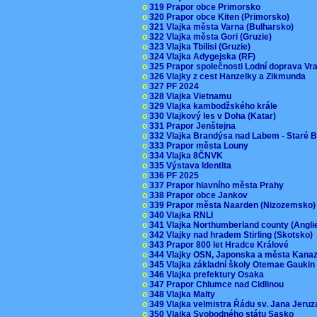
o
319 Prapor obce Primorsko
o
320 Prapor obce Kiten (Primorsko)
o
321 Vlajka města Varna (Bulharsko)
o
322 Vlajka města Gori (Gruzie)
o
323 Vlajka Tbilisi (Gruzie)
o
324 Vlajka Adygejska (RF)
o
325 Prapor společnosti Lodní doprava V
o
326 Vlajky z cest Hanzelky a Zikmunda
o
327 PF 2024
o
328 Vlajka Vietnamu
o
329 Vlajka kambodžského krále
o
330 Vlajkový les v Doha (Katar)
o
331 Prapor Jenštejna
o
332 Vlajka Brandýsa nad Labem - Staré 
o
333 Prapor města Louny
o
334 Vlajka 8ČNVK
o
335 Výstava Identita
o
336 PF 2025
o
337 Prapor hlavního města Prahy
o
338 Prapor obce Jankov
o
339 Prapor města Naarden (Nizozemsko
o
340 Vlajka RNLI
o
341 Vlajka Northumberland county (Angl
o
342 Vlajky nad hradem Stirling (Skotsko)
o
343 Prapor 800 let Hradce Králové
o
344 Vlajky OSN, Japonska a města Kan
o
345 Vlajka základní školy Otemae Gauki
o
346 Vlajka prefektury Osaka
o
347 Prapor Chlumce nad Cidlinou
o
348 Vlajka Malty
o
349 Vlajka velmistra Řádu sv. Jana Jer
o
350 Vlajka Svobodného státu Sasko