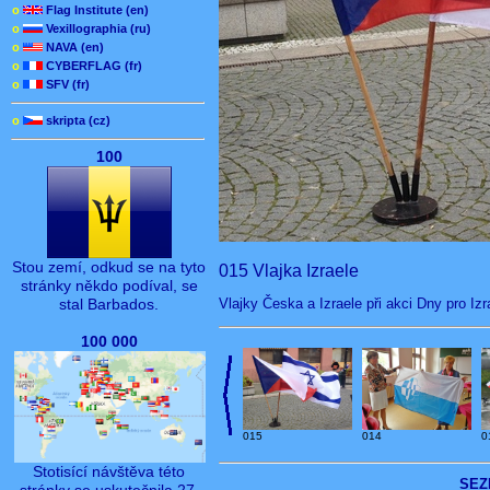
o
Flag Institute (en)
o
Vexillographia (ru)
o
NAVA (en)
o
CYBERFLAG (fr)
o
SFV (fr)
o
skripta (cz)
100
Stou zemí, odkud se na tyto
015 Vlajka Izraele
stránky někdo podíval, se
Vlajky Česka a Izraele při akci Dny pro Izr
stal Barbados.
100 000
015
014
0
Stotisící návštěva této
SEZ