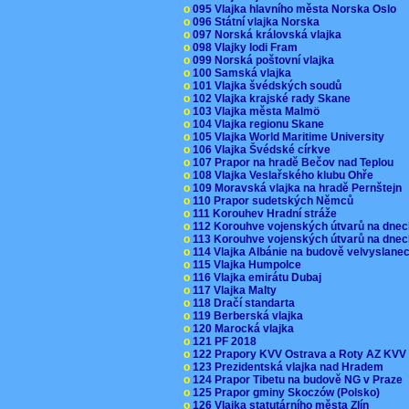
o
095 Vlajka hlavního města Norska Oslo
o
096 Státní vlajka Norska
o
097 Norská královská vlajka
o
098 Vlajky lodi Fram
o
099 Norská poštovní vlajka
o
100 Samská vlajka
o
101 Vlajka švédských soudů
o
102 Vlajka krajské rady Skane
o
103 Vlajka města Malmö
o
104 Vlajka regionu Skane
o
105 Vlajka World Maritime University
o
106 Vlajka Švédské církve
o
107 Prapor na hradě Bečov nad Teplou
o
108 Vlajka Veslařského klubu Ohře
o
109 Moravská vlajka na hradě Pernštejn
o
110 Prapor sudetských Němců
o
111 Korouhev Hradní stráže
o
112 Korouhve vojenských útvarů na dne
o
113 Korouhve vojenských útvarů na dne
o
114 Vlajka Albánie na budově velvyslane
o
115 Vlajka Humpolce
o
116 Vlajka emirátu Dubaj
o
117 Vlajka Malty
o
118 Dračí standarta
o
119 Berberská vlajka
o
120 Marocká vlajka
o
121 PF 2018
o
122 Prapory KVV Ostrava a Roty AZ KV
o
123 Prezidentská vlajka nad Hradem
o
124 Prapor Tibetu na budově NG v Praze
o
125 Prapor gminy Skoczów (Polsko)
o
126 Vlajka statutárního města Zlín