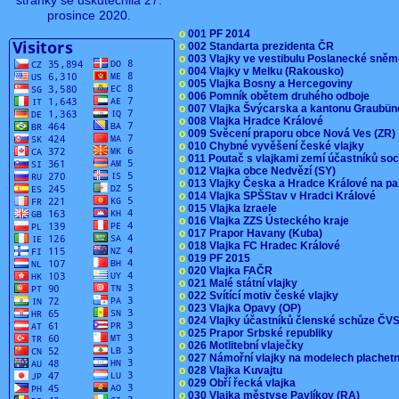
stránky se uskutečnila 27.
prosince 2020.
o
001 PF 2014
o
002 Standarta prezidenta ČR
o
003 Vlajky ve vestibulu Poslanecké sn
o
004 Vlajky v Melku (Rakousko)
o
005 Vlajka Bosny a Hercegoviny
o
006 Pomník obětem druhého odboje
o
007 Vlajka Švýcarska a kantonu Graubü
o
008 Vlajka Hradce Králové
o
009 Svěcení praporu obce Nová Ves (ZR
o
010 Chybné vyvěšení české vlajky
o
011 Poutač s vlajkami zemí účastníků s
o
012 Vlajka obce Nedvězí (SY)
o
013 Vlajky Česka a Hradce Králové na pa
o
014 Vlajka SPŠStav v Hradci Králové
o
015 Vlajka Izraele
o
016 Vlajka ZZS Ústeckého kraje
o
017 Prapor Havany (Kuba)
o
018 Vlajka FC Hradec Králové
o
019 PF 2015
o
020 Vlajka FAČR
o
021 Malé státní vlajky
o
022 Svítící motiv české vlajky
o
023 Vlajka Opavy (OP)
o
024 Vlajky účastníků členské schůze Č
o
025 Prapor Srbské republiky
o
026 Motlitební vlaječky
o
027 Námořní vlajky na modelech plachet
o
028 Vlajka Kuvajtu
o
029 Obří řecká vlajka
o
030 Vlajka městyse Pavlíkov (RA)