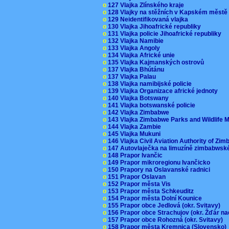
o
127 Vlajka Zlínského kraje
o
128 Vlajky na stěžních v Kapském měst
o
129 Neidentifikovaná vlajka
o
130 Vlajka Jihoafrické republiky
o
131 Vlajka policie Jihoafrické republiky
o
132 Vlajka Namibie
o
133 Vlajka Angoly
o
134 Vlajka Africké unie
o
135 Vlajka Kajmanských ostrovů
o
137 Vlajka Bhútánu
o
137 Vlajka Palau
o
138 Vlajka namibijské policie
o
139 Vlajka Organizace africké jednoty
o
140 Vlajka Botswany
o
141 Vlajka botswanské policie
o
142 Vlajka Zimbabwe
o
143 Vlajka Zimbabwe Parks and Wildlife
o
144 Vlajka Zambie
o
145 Vlajka Mukuni
o
146 Vlajka Civil Aviation Authority of Z
o
147 Autovlaječka na limuzíně zimbabwsk
o
148 Prapor Ivančic
o
149 Prapor mikroregionu Ivančicko
o
150 Prapory na Oslavanské radnici
o
151 Prapor Oslavan
o
152 Prapor města Vis
o
153 Prapor města Schkeuditz
o
154 Prapor města Dolní Kounice
o
155 Prapor obce Jedlová (okr. Svitavy)
o
156 Prapor obce Strachujov (okr. Žďár n
o
157 Prapor obce Rohozná (okr. Svitavy)
o
158 Prapor města Kremnica (Slovensko