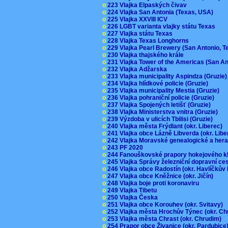
o
223 Vlajka Elpaských čivav
o
224 Vlajka San Antonia (Texas, USA)
o
225 Vlajka XXVIII ICV
o
226 LGBT varianta vlajky státu Texas
o
227 Vlajka státu Texas
o
228 Vlajka Texas Longhorns
o
229 Vlajka Pearl Brewery (San Antonio, 
o
230 Vlajka thajského krále
o
231 Vlajka Tower of the Americas (San A
o
232 Vlajka Adžarska
o
233 Vlajka municipality Aspindza (Gruzie
o
234 Vlajka hlídkové policie (Gruzie)
o
235 Vlajka municipality Mestia (Gruzie)
o
236 Vlajka pohraniční policie (Gruzie)
o
237 Vlajka Spojených letišť (Gruzie)
o
238 Vlajka Ministerstva vnitra (Gruzie)
o
239 Výzdoba v ulicích Tbilisi (Gruzie)
o
240 Vlajka města Frýdlant (okr. Liberec)
o
241 Vlajka obce Lázně Libverda (okr. Lib
o
242 Vlajka Moravské genealogické a hera
o
243 PF 2020
o
244 Fanouškovské prapory hokejového k
o
245 Vlajka Správy železniční dopravní c
o
246 Vlajka obce Radostín (okr. Havlíčkův
o
247 Vlajka obce Kněžnice (okr. Jičín)
o
248 Vlajka boje proti koronaviru
o
249 Vlajka Tibetu
o
250 Vlajka Česka
o
251 Vlajka obce Korouhev (okr. Svitavy)
o
252 Vlajka města Hrochův Týnec (okr. C
o
253 Vlajka města Chrast (okr. Chrudim)
o
254 Prapor obce Živanice (okr. Pardubic