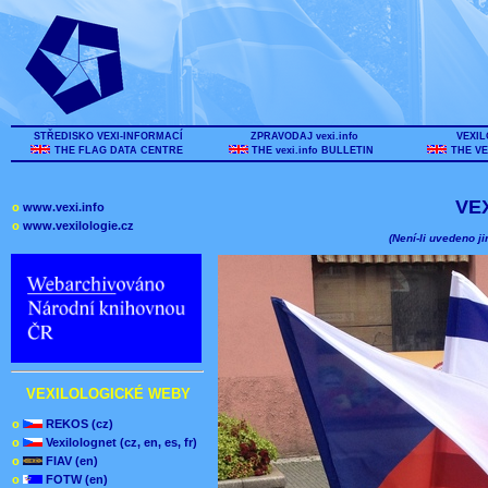
STŘEDISKO VEXI-INFORMACÍ
ZPRAVODAJ vexi.info
VEXIL
THE FLAG DATA CENTRE
THE vexi.info BULLETIN
THE VE
VE
o
www.vexi.info
o
www.vexilologie.cz
(Není-li uvedeno ji
VEXILOLOGICKÉ WEBY
o
REKOS (cz)
o
Vexilolognet (cz, en, es, fr)
o
FIAV (en)
o
FOTW (en)