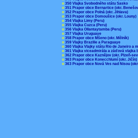
o
350 Vlajka Svobodného státu Sasko
o
351 Prapor obce Bernartice (okr. Beneš
o
352 Prapor obce Polná (okr. Jihlava)
o
353 Prapor obce Domoušice (okr. Louny
o
354 Vlajka Limy (Peru)
o
355 Vlajka Cuzca (Peru)
o
356 Vlajka Ollantaytamba (Peru)
o
357 Vlajka Uruguaye
o
358 Prapor obce Mšeno (okr. Mělník)
o
359 Vlajky Brazilie a Paraguaye
o
360 Vlajka Vlajky státu Rio de Janeiro a 
o
361 Vlajka viceadmirála a záďová vlajka
o
362 Prapor obce Kaznějov (okr. Plzeň-se
o
363 Prapor obce Konecchlumí (okr. Jičín
o
363 Prapor obce Nová Ves nad Nisou (okr