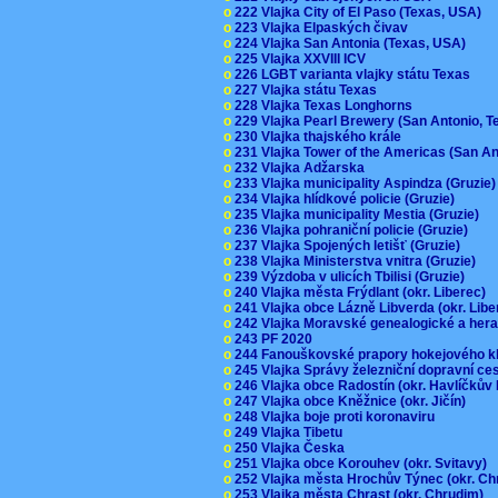
o
222 Vlajka City of El Paso (Texas, USA)
o
223 Vlajka Elpaských čivav
o
224 Vlajka San Antonia (Texas, USA)
o
225 Vlajka XXVIII ICV
o
226 LGBT varianta vlajky státu Texas
o
227 Vlajka státu Texas
o
228 Vlajka Texas Longhorns
o
229 Vlajka Pearl Brewery (San Antonio, 
o
230 Vlajka thajského krále
o
231 Vlajka Tower of the Americas (San A
o
232 Vlajka Adžarska
o
233 Vlajka municipality Aspindza (Gruzie
o
234 Vlajka hlídkové policie (Gruzie)
o
235 Vlajka municipality Mestia (Gruzie)
o
236 Vlajka pohraniční policie (Gruzie)
o
237 Vlajka Spojených letišť (Gruzie)
o
238 Vlajka Ministerstva vnitra (Gruzie)
o
239 Výzdoba v ulicích Tbilisi (Gruzie)
o
240 Vlajka města Frýdlant (okr. Liberec)
o
241 Vlajka obce Lázně Libverda (okr. Lib
o
242 Vlajka Moravské genealogické a hera
o
243 PF 2020
o
244 Fanouškovské prapory hokejového k
o
245 Vlajka Správy železniční dopravní c
o
246 Vlajka obce Radostín (okr. Havlíčkův
o
247 Vlajka obce Kněžnice (okr. Jičín)
o
248 Vlajka boje proti koronaviru
o
249 Vlajka Tibetu
o
250 Vlajka Česka
o
251 Vlajka obce Korouhev (okr. Svitavy)
o
252 Vlajka města Hrochův Týnec (okr. C
o
253 Vlajka města Chrast (okr. Chrudim)