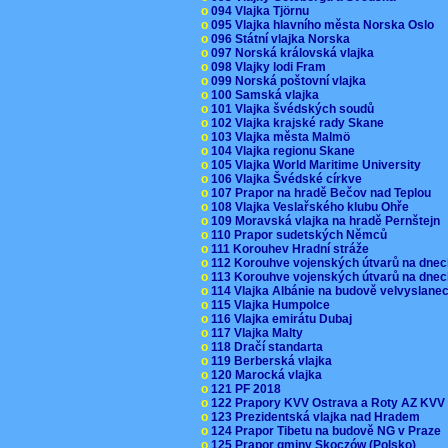
o
094 Vlajka Tjörnu
o
095 Vlajka hlavního města Norska Oslo
o
096 Státní vlajka Norska
o
097 Norská královská vlajka
o
098 Vlajky lodi Fram
o
099 Norská poštovní vlajka
o
100 Samská vlajka
o
101 Vlajka švédských soudů
o
102 Vlajka krajské rady Skane
o
103 Vlajka města Malmö
o
104 Vlajka regionu Skane
o
105 Vlajka World Maritime University
o
106 Vlajka Švédské církve
o
107 Prapor na hradě Bečov nad Teplou
o
108 Vlajka Veslařského klubu Ohře
o
109 Moravská vlajka na hradě Pernštejn
o
110 Prapor sudetských Němců
o
111 Korouhev Hradní stráže
o
112 Korouhve vojenských útvarů na dne
o
113 Korouhve vojenských útvarů na dne
o
114 Vlajka Albánie na budově velvyslane
o
115 Vlajka Humpolce
o
116 Vlajka emirátu Dubaj
o
117 Vlajka Malty
o
118 Dračí standarta
o
119 Berberská vlajka
o
120 Marocká vlajka
o
121 PF 2018
o
122 Prapory KVV Ostrava a Roty AZ KV
o
123 Prezidentská vlajka nad Hradem
o
124 Prapor Tibetu na budově NG v Praze
o
125 Prapor gminy Skoczów (Polsko)