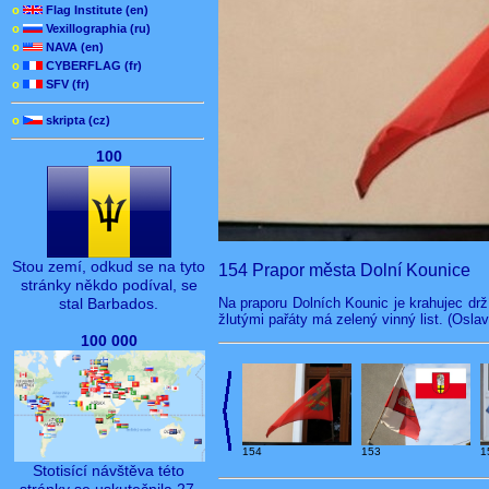
o
Flag Institute (en)
o
Vexillographia (ru)
o
NAVA (en)
o
CYBERFLAG (fr)
o
SFV (fr)
o
skripta (cz)
100
Stou zemí, odkud se na tyto
154 Prapor města Dolní Kounice
stránky někdo podíval, se
Na praporu Dolních Kounic je krahujec dr
stal Barbados.
žlutými pařáty má zelený vinný list. (Osla
100 000
154
153
1
Stotisící návštěva této