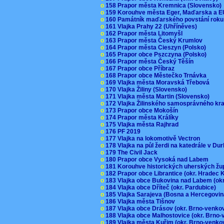
o
158 Prapor města Kremnica (Slovensko
o
159 Korouhve města Eger, Maďarska a 
o
160 Památník maďarského povstání roku
o
161 Vlajka Prahy 22 (Uhříněves)
o
162 Prapor města Litomyšl
o
163 Prapor města Český Krumlov
o
164 Prapor města Cieszyn (Polsko)
o
165 Prapor obce Pszczyna (Polsko)
o
166 Prapor města Český Těšín
o
167 Prapor obce Příbraz
o
168 Prapor obce Městečko Trnávka
o
169 Vlajka města Moravská Třebová
o
170 Vlajka Žiliny (Slovensko)
o
171 Vlajka města Martin (Slovensko)
o
172 Vlajka Žilinského samosprávného kr
o
173 Prapor obce Mokošín
o
174 Prapor města Králíky
o
175 Vlajka města Rajhrad
o
176 PF 2019
o
177 Vlajka na lokomotivě Vectron
o
178 Vlajka na půl žerdi na katedrále v D
o
179 The Civil Jack
o
180 Prapor obce Vysoká nad Labem
o
181 Korouhve historických uherských ž
o
182 Prapor obce Librantice (okr. Hradec 
o
183 Vlajka obce Bukovina nad Labem (ok
o
184 Vlajka obce Dříteč (okr. Pardubice)
o
185 Vlajka Sarajeva (Bosna a Hercegovi
o
186 Vlajka města Tišnov
o
187 Vlajka obce Drásov (okr. Brno-venk
o
188 Vlajka obce Malhostovice (okr. Brno
o
189 Vlajka města Kuřim (okr. Brno-venk