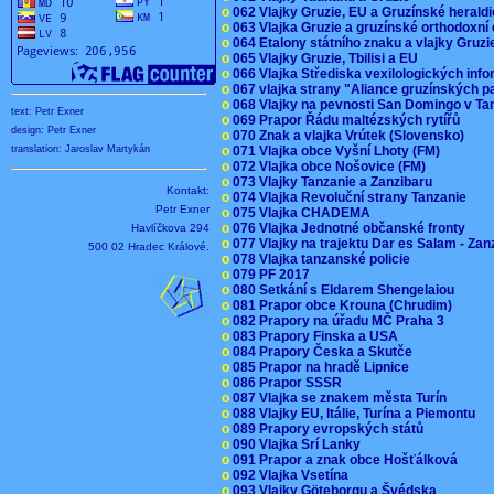
o
062 Vlajky Gruzie, EU a Gruzínské herald
o
063 Vlajka Gruzie a gruzínské orthodoxní
o
064 Etalony státního znaku a vlajky Gruz
o
065 Vlajky Gruzie, Tbilisi a EU
o
066 Vlajka Střediska vexilologických inf
o
067 vlajka strany "Aliance gruzínských p
o
068 Vlajky na pevnosti San Domingo v Ta
text: Petr Exner
o
069 Prapor Řádu maltézských rytířů
design: Petr Exner
o
070 Znak a vlajka Vrútek (Slovensko)
o
071 Vlajka obce Vyšní Lhoty (FM)
translation: Jaroslav Martykán
o
072 Vlajka obce Nošovice (FM)
o
073 Vlajky Tanzanie a Zanzibaru
Kontakt:
o
074 Vlajka Revoluční strany Tanzanie
Petr Exner
o
075 Vlajka CHADEMA
o
076 Vlajka Jednotné občanské fronty
Havlíčkova 294
o
077 Vlajky na trajektu Dar es Salam - Za
500 02 Hradec Králové.
o
078 Vlajka tanzanské policie
o
079 PF 2017
o
080 Setkání s Eldarem Shengelaiou
o
081 Prapor obce Krouna (Chrudim)
o
082 Prapory na úřadu MČ Praha 3
o
083 Prapory Finska a USA
o
084 Prapory Česka a Skutče
o
085 Prapor na hradě Lipnice
o
086 Prapor SSSR
o
087 Vlajka se znakem města Turín
o
088 Vlajky EU, Itálie, Turína a Piemontu
o
089 Prapory evropských států
o
090 Vlajka Srí Lanky
o
091 Prapor a znak obce Hošťálková
o
092 Vlajka Vsetína
o
093 Vlajky Göteborgu a Švédska