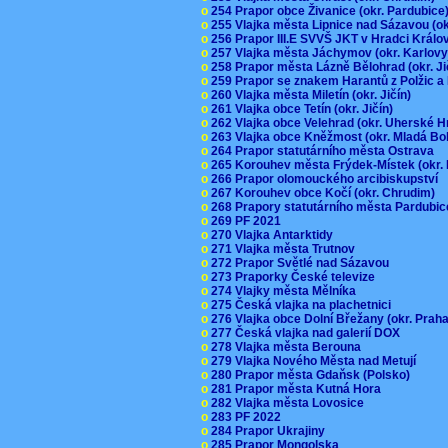
o
254 Prapor obce Živanice (okr. Pardubic
o
255 Vlajka města Lipnice nad Sázavou (o
o
256 Prapor III.E SVVŠ JKT v Hradci Král
o
257 Vlajka města Jáchymov (okr. Karlov
o
258 Prapor města Lázně Bělohrad (okr. J
o
259 Prapor se znakem Harantů z Polžic 
o
260 Vlajka města Miletín (okr. Jičín)
o
261 Vlajka obce Tetín (okr. Jičín)
o
262 Vlajka obce Velehrad (okr. Uherské H
o
263 Vlajka obce Kněžmost (okr. Mladá Bo
o
264 Prapor statutárního města Ostrava
o
265 Korouhev města Frýdek-Místek (okr.
o
266 Prapor olomouckého arcibiskupství
o
267 Korouhev obce Kočí (okr. Chrudim)
o
268 Prapory statutárního města Pardubi
o
269 PF 2021
o
270 Vlajka Antarktidy
o
271 Vlajka města Trutnov
o
272 Prapor Světlé nad Sázavou
o
273 Praporky České televize
o
274 Vlajky města Mělníka
o
275 Česká vlajka na plachetnici
o
276 Vlajka obce Dolní Břežany (okr. Pra
o
277 Česká vlajka nad galerií DOX
o
278 Vlajka města Berouna
o
279 Vlajka Nového Města nad Metují
o
280 Prapor města Gdaňsk (Polsko)
o
281 Prapor města Kutná Hora
o
282 Vlajka města Lovosice
o
283 PF 2022
o
284 Prapor Ukrajiny
o
285 Prapor Mongolska