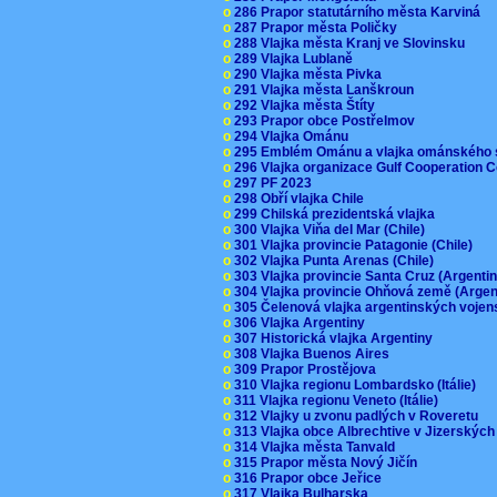
o
286 Prapor statutárního města Karviná
o
287 Prapor města Poličky
o
288 Vlajka města Kranj ve Slovinsku
o
289 Vlajka Lublaně
o
290 Vlajka města Pivka
o
291 Vlajka města Lanškroun
o
292 Vlajka města Štíty
o
293 Prapor obce Postřelmov
o
294 Vlajka Ománu
o
295 Emblém Ománu a vlajka ománského 
o
296 Vlajka organizace Gulf Cooperation
o
297 PF 2023
o
298 Obří vlajka Chile
o
299 Chilská prezidentská vlajka
o
300 Vlajka Viňa del Mar (Chile)
o
301 Vlajka provincie Patagonie (Chile)
o
302 Vlajka Punta Arenas (Chile)
o
303 Vlajka provincie Santa Cruz (Argenti
o
304 Vlajka provincie Ohňová země (Arge
o
305 Čelenová vlajka argentinských vojen
o
306 Vlajka Argentiny
o
307 Historická vlajka Argentiny
o
308 Vlajka Buenos Aires
o
309 Prapor Prostějova
o
310 Vlajka regionu Lombardsko (Itálie)
o
311 Vlajka regionu Veneto (Itálie)
o
312 Vlajky u zvonu padlých v Roveretu
o
313 Vlajka obce Albrechtive v Jizerskýc
o
314 Vlajka města Tanvald
o
315 Prapor města Nový Jičín
o
316 Prapor obce Jeřice
o
317 Vlajka Bulharska