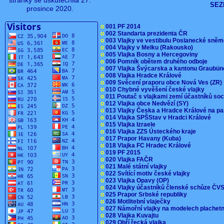
stránky se uskutečnila 27.
SEZ
prosince 2020.
o
001 PF 2014
o
002 Standarta prezidenta ČR
o
003 Vlajky ve vestibulu Poslanecké sn
o
004 Vlajky v Melku (Rakousko)
o
005 Vlajka Bosny a Hercegoviny
o
006 Pomník obětem druhého odboje
o
007 Vlajka Švýcarska a kantonu Graubü
o
008 Vlajka Hradce Králové
o
009 Svěcení praporu obce Nová Ves (ZR
o
010 Chybné vyvěšení české vlajky
o
011 Poutač s vlajkami zemí účastníků s
o
012 Vlajka obce Nedvězí (SY)
o
013 Vlajky Česka a Hradce Králové na pa
o
014 Vlajka SPŠStav v Hradci Králové
o
015 Vlajka Izraele
o
016 Vlajka ZZS Ústeckého kraje
o
017 Prapor Havany (Kuba)
o
018 Vlajka FC Hradec Králové
o
019 PF 2015
o
020 Vlajka FAČR
o
021 Malé státní vlajky
o
022 Svítící motiv české vlajky
o
023 Vlajka Opavy (OP)
o
024 Vlajky účastníků členské schůze Č
o
025 Prapor Srbské republiky
o
026 Motlitební vlaječky
o
027 Námořní vlajky na modelech plachet
o
028 Vlajka Kuvajtu
o
029 Obří řecká vlajka