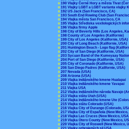
o
190 Vlajky Černé Hory a města Tivat (Če
o
191 Vlajky LGBT a LGBT varianta vlajky K
o
192 US Jack (San Francisco, CA)
o
193 South End Rowing Club (San Francis
o
194 Vlajka města San Francisco, CA
o
195 Vlajka Střediska vexilologických inf
o
196 Vlajka firmy Apple
o
198 City of Beverly Hills (Los Angeles, Ka
o
198 County of Los Angeles (Kalifornie)
o
199 City of Los Angeles (Kalifornie, USA
o
200 City of Long Beach (Kalifornie, USA)
o
201 Huntington Beach - Logo flag (Kalifo
o
202 City of San Diego (Kalifornie, USA)
o
203 Sycuan Band of the Kumeyaay Nation
o
204 Port of San Diego (Kalifornie, USA)
o
205 City of Coronado (Kalifornie, USA)
o
206 San Diego Padres (Kalifornie, USA)
o
207 Nevada (USA)
o
208 Arizona (USA)
o
209 Vlajka indiánského kmene Hualapai
o
210 Vlajka indiánského kmene Yavapai
o
211 Vlajka USA
o
212 Vlajka indiánského národa Navajo (A
o
213 Vlajka státu Utah (USA)
o
214 Vlajka indiánského kmene Ute (Colo
o
215 Vlajka státu Colorado (USA)
o
216 Vlajka City of Durango (Colorado, U
o
217 Vlajka City of Espaňola (New Mexico
o
218 Vlajka Las Cruces (New Mexico, US
o
219 Vlajka Otero County (New Mexico, 
o
220 Vlajka City of Roswell (New Mexico,
o
221 Vlajky ozbrojených sil USA