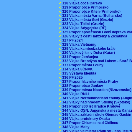
o
318 Vlajka obce Carevo
o
319 Prapor obce Primorsko
o
320 Prapor obce Kiten (Primorsko)
o
321 Vlajka města Varna (Bulharsko)
o
322 Vlajka města Gori (Gruzie)
o
323 Vlajka Tbilisi (Gruzie)
o
324 Vlajka Adygejska (RF)
o
325 Prapor společnosti Lodní doprava V
o
326 Vlajky z cest Hanzelky a Zikmunda
o
327 PF 2024
o
328 Vlajka Vietnamu
o
329 Vlajka kambodžského krále
o
330 Vlajkový les v Doha (Katar)
o
331 Prapor Jenštejna
o
332 Vlajka Brandýsa nad Labem - Staré 
o
333 Prapor města Louny
o
334 Vlajka 8ČNVK
o
335 Výstava Identita
o
336 PF 2025
o
337 Prapor hlavního města Prahy
o
338 Prapor obce Jankov
o
339 Prapor města Naarden (Nizozemsko
o
340 Vlajka RNLI
o
341 Vlajka Northumberland county (Angl
o
342 Vlajky nad hradem Stirling (Skotsko)
o
343 Prapor 800 let Hradce Králové
o
344 Vlajky OSN, Japonska a města Kan
o
345 Vlajka základní školy Otemae Gauki
o
346 Vlajka prefektury Osaka
o
347 Prapor Chlumce nad Cidlinou
o
348 Vlajka Malty
o
349 Vlajka velmistra Řádu sv. Jana Jer