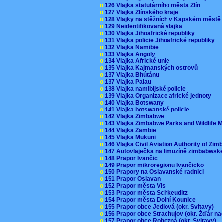
o
126 Vlajka statutárního města Zlín
o
127 Vlajka Zlínského kraje
o
128 Vlajky na stěžních v Kapském měst
o
129 Neidentifikovaná vlajka
o
130 Vlajka Jihoafrické republiky
o
131 Vlajka policie Jihoafrické republiky
o
132 Vlajka Namibie
o
133 Vlajka Angoly
o
134 Vlajka Africké unie
o
135 Vlajka Kajmanských ostrovů
o
137 Vlajka Bhútánu
o
137 Vlajka Palau
o
138 Vlajka namibijské policie
o
139 Vlajka Organizace africké jednoty
o
140 Vlajka Botswany
o
141 Vlajka botswanské policie
o
142 Vlajka Zimbabwe
o
143 Vlajka Zimbabwe Parks and Wildlife
o
144 Vlajka Zambie
o
145 Vlajka Mukuni
o
146 Vlajka Civil Aviation Authority of Z
o
147 Autovlaječka na limuzíně zimbabwsk
o
148 Prapor Ivančic
o
149 Prapor mikroregionu Ivančicko
o
150 Prapory na Oslavanské radnici
o
151 Prapor Oslavan
o
152 Prapor města Vis
o
153 Prapor města Schkeuditz
o
154 Prapor města Dolní Kounice
o
155 Prapor obce Jedlová (okr. Svitavy)
o
156 Prapor obce Strachujov (okr. Žďár n
o
157 Prapor obce Rohozná (okr. Svitavy)