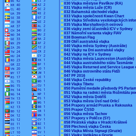
o
030 Vlajka městyse Pavlíkov (RA)
o
031 Vlajka města Luže (CR)
o
032 Bahamská obchodní vlajka
o
033 Vlajka společnosti Kwan Chart
o
034 Vlajka Střediska vexilologických inf
o
035 Vlajka Marshallových ostrovů
o
036 vlajky zemí účastníků ICV v Sydney
o
037 Námořní varianta vlajky FIAV
o
038 Bowman Flag
o
039 Obří australská vlajka
o
040 Vlajka města Sydney (Austrálie)
o
041 Vlajky na Dni australské vlajky
o
042 Vlajky na ICV v Sydney
o
043 Vlajka města Launceston (Austrálie)
o
044 Vlajka australského státu Tasmánie
o
045 Vlajka Returned and Service League 
o
046 Vlajka ostrovního státu Fidži
o
047 PF 2016
o
048 Vlajka České republiky
o
049 Vlajka Tibetu
o
050 Pamětní medaile předsedy PS Parla
o
051 Vlajka na radnici města Rožmitálu 
o
052 Vlajka města Dobříš
o
053 Vlajka města Ústí nad Orlicí
o
054 Prapory armád Pruska a Rakouska
o
055 Prapor ČSSD
o
056 Vlajka města Tachov
o
057 Prapory v Poličce (SY)
o
058 Pirátská vlajka v Hradci Králové
o
059 Plechová vlajka Česka
o
060 Vlajka Města Signagi (Gruzie)
o
061 Vlajky Vatikánu a Gruzie