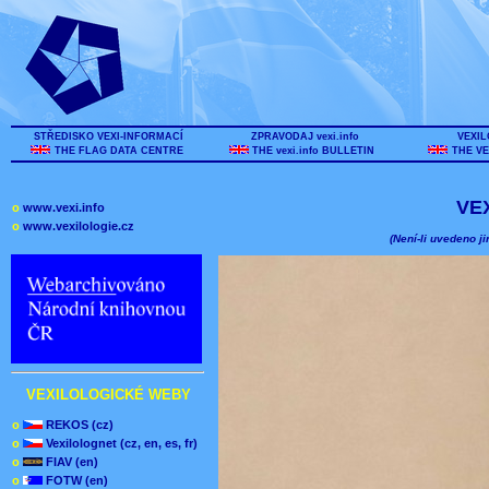
STŘEDISKO VEXI-INFORMACÍ
ZPRAVODAJ vexi.info
VEXIL
THE FLAG DATA CENTRE
THE vexi.info BULLETIN
THE VE
VE
o
www.vexi.info
o
www.vexilologie.cz
(Není-li uvedeno ji
VEXILOLOGICKÉ WEBY
o
REKOS (cz)
o
Vexilolognet (cz, en, es, fr)
o
FIAV (en)
o
FOTW (en)