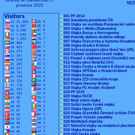
stránky se uskutečnila 27.
SEZ
prosince 2020.
o
001 PF 2014
o
002 Standarta prezidenta ČR
o
003 Vlajky ve vestibulu Poslanecké sn
o
004 Vlajky v Melku (Rakousko)
o
005 Vlajka Bosny a Hercegoviny
o
006 Pomník obětem druhého odboje
o
007 Vlajka Švýcarska a kantonu Graubü
o
008 Vlajka Hradce Králové
o
009 Svěcení praporu obce Nová Ves (ZR
o
010 Chybné vyvěšení české vlajky
o
011 Poutač s vlajkami zemí účastníků s
o
012 Vlajka obce Nedvězí (SY)
o
013 Vlajky Česka a Hradce Králové na pa
o
014 Vlajka SPŠStav v Hradci Králové
o
015 Vlajka Izraele
o
016 Vlajka ZZS Ústeckého kraje
o
017 Prapor Havany (Kuba)
o
018 Vlajka FC Hradec Králové
o
019 PF 2015
o
020 Vlajka FAČR
o
021 Malé státní vlajky
o
022 Svítící motiv české vlajky
o
023 Vlajka Opavy (OP)
o
024 Vlajky účastníků členské schůze Č
o
025 Prapor Srbské republiky
o
026 Motlitební vlaječky
o
027 Námořní vlajky na modelech plachet
o
028 Vlajka Kuvajtu
o
029 Obří řecká vlajka