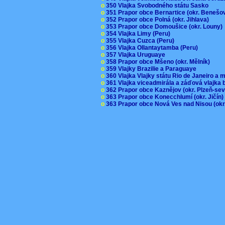
o
350 Vlajka Svobodného státu Sasko
o
351 Prapor obce Bernartice (okr. Beneš
o
352 Prapor obce Polná (okr. Jihlava)
o
353 Prapor obce Domoušice (okr. Louny
o
354 Vlajka Limy (Peru)
o
355 Vlajka Cuzca (Peru)
o
356 Vlajka Ollantaytamba (Peru)
o
357 Vlajka Uruguaye
o
358 Prapor obce Mšeno (okr. Mělník)
o
359 Vlajky Brazilie a Paraguaye
o
360 Vlajka Vlajky státu Rio de Janeiro a 
o
361 Vlajka viceadmirála a záďová vlajka
o
362 Prapor obce Kaznějov (okr. Plzeň-se
o
363 Prapor obce Konecchlumí (okr. Jičín
o
363 Prapor obce Nová Ves nad Nisou (okr