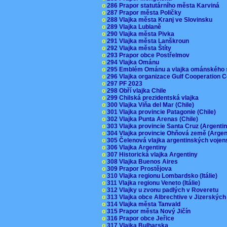
o
286 Prapor statutárního města Karviná
o
287 Prapor města Poličky
o
288 Vlajka města Kranj ve Slovinsku
o
289 Vlajka Lublaně
o
290 Vlajka města Pivka
o
291 Vlajka města Lanškroun
o
292 Vlajka města Štíty
o
293 Prapor obce Postřelmov
o
294 Vlajka Ománu
o
295 Emblém Ománu a vlajka ománského 
o
296 Vlajka organizace Gulf Cooperation
o
297 PF 2023
o
298 Obří vlajka Chile
o
299 Chilská prezidentská vlajka
o
300 Vlajka Viňa del Mar (Chile)
o
301 Vlajka provincie Patagonie (Chile)
o
302 Vlajka Punta Arenas (Chile)
o
303 Vlajka provincie Santa Cruz (Argenti
o
304 Vlajka provincie Ohňová země (Arge
o
305 Čelenová vlajka argentinských vojen
o
306 Vlajka Argentiny
o
307 Historická vlajka Argentiny
o
308 Vlajka Buenos Aires
o
309 Prapor Prostějova
o
310 Vlajka regionu Lombardsko (Itálie)
o
311 Vlajka regionu Veneto (Itálie)
o
312 Vlajky u zvonu padlých v Roveretu
o
313 Vlajka obce Albrechtive v Jizerskýc
o
314 Vlajka města Tanvald
o
315 Prapor města Nový Jičín
o
316 Prapor obce Jeřice
o
317 Vlajka Bulharska