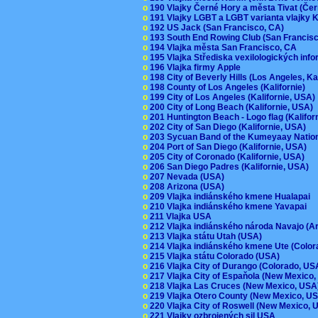
o
190 Vlajky Černé Hory a města Tivat (Če
o
191 Vlajky LGBT a LGBT varianta vlajky K
o
192 US Jack (San Francisco, CA)
o
193 South End Rowing Club (San Francis
o
194 Vlajka města San Francisco, CA
o
195 Vlajka Střediska vexilologických inf
o
196 Vlajka firmy Apple
o
198 City of Beverly Hills (Los Angeles, Ka
o
198 County of Los Angeles (Kalifornie)
o
199 City of Los Angeles (Kalifornie, USA
o
200 City of Long Beach (Kalifornie, USA)
o
201 Huntington Beach - Logo flag (Kalifo
o
202 City of San Diego (Kalifornie, USA)
o
203 Sycuan Band of the Kumeyaay Nation
o
204 Port of San Diego (Kalifornie, USA)
o
205 City of Coronado (Kalifornie, USA)
o
206 San Diego Padres (Kalifornie, USA)
o
207 Nevada (USA)
o
208 Arizona (USA)
o
209 Vlajka indiánského kmene Hualapai
o
210 Vlajka indiánského kmene Yavapai
o
211 Vlajka USA
o
212 Vlajka indiánského národa Navajo (A
o
213 Vlajka státu Utah (USA)
o
214 Vlajka indiánského kmene Ute (Colo
o
215 Vlajka státu Colorado (USA)
o
216 Vlajka City of Durango (Colorado, U
o
217 Vlajka City of Espaňola (New Mexico
o
218 Vlajka Las Cruces (New Mexico, US
o
219 Vlajka Otero County (New Mexico, 
o
220 Vlajka City of Roswell (New Mexico,
o
221 Vlajky ozbrojených sil USA