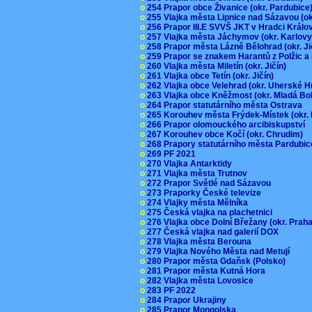
o
254 Prapor obce Živanice (okr. Pardubic
o
255 Vlajka města Lipnice nad Sázavou (o
o
256 Prapor III.E SVVŠ JKT v Hradci Král
o
257 Vlajka města Jáchymov (okr. Karlov
o
258 Prapor města Lázně Bělohrad (okr. J
o
259 Prapor se znakem Harantů z Polžic 
o
260 Vlajka města Miletín (okr. Jičín)
o
261 Vlajka obce Tetín (okr. Jičín)
o
262 Vlajka obce Velehrad (okr. Uherské H
o
263 Vlajka obce Kněžmost (okr. Mladá Bo
o
264 Prapor statutárního města Ostrava
o
265 Korouhev města Frýdek-Místek (okr.
o
266 Prapor olomouckého arcibiskupství
o
267 Korouhev obce Kočí (okr. Chrudim)
o
268 Prapory statutárního města Pardubi
o
269 PF 2021
o
270 Vlajka Antarktidy
o
271 Vlajka města Trutnov
o
272 Prapor Světlé nad Sázavou
o
273 Praporky České televize
o
274 Vlajky města Mělníka
o
275 Česká vlajka na plachetnici
o
276 Vlajka obce Dolní Břežany (okr. Pra
o
277 Česká vlajka nad galerií DOX
o
278 Vlajka města Berouna
o
279 Vlajka Nového Města nad Metují
o
280 Prapor města Gdaňsk (Polsko)
o
281 Prapor města Kutná Hora
o
282 Vlajka města Lovosice
o
283 PF 2022
o
284 Prapor Ukrajiny
o
285 Prapor Mongolska