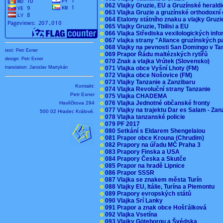
o
062 Vlajky Gruzie, EU a Gruzínské herald
o
063 Vlajka Gruzie a gruzínské orthodoxní
o
064 Etalony státního znaku a vlajky Gruz
o
065 Vlajky Gruzie, Tbilisi a EU
o
066 Vlajka Střediska vexilologických inf
o
067 vlajka strany "Aliance gruzínských p
o
068 Vlajky na pevnosti San Domingo v Ta
text: Petr Exner
o
069 Prapor Řádu maltézských rytířů
design: Petr Exner
o
070 Znak a vlajka Vrútek (Slovensko)
o
071 Vlajka obce Vyšní Lhoty (FM)
translation: Jaroslav Martykán
o
072 Vlajka obce Nošovice (FM)
o
073 Vlajky Tanzanie a Zanzibaru
Kontakt:
o
074 Vlajka Revoluční strany Tanzanie
Petr Exner
o
075 Vlajka CHADEMA
o
076 Vlajka Jednotné občanské fronty
Havlíčkova 294
o
077 Vlajky na trajektu Dar es Salam - Za
500 02 Hradec Králové.
o
078 Vlajka tanzanské policie
o
079 PF 2017
o
080 Setkání s Eldarem Shengelaiou
o
081 Prapor obce Krouna (Chrudim)
o
082 Prapory na úřadu MČ Praha 3
o
083 Prapory Finska a USA
o
084 Prapory Česka a Skutče
o
085 Prapor na hradě Lipnice
o
086 Prapor SSSR
o
087 Vlajka se znakem města Turín
o
088 Vlajky EU, Itálie, Turína a Piemontu
o
089 Prapory evropských států
o
090 Vlajka Srí Lanky
o
091 Prapor a znak obce Hošťálková
o
092 Vlajka Vsetína
o
093 Vlajky Göteborgu a Švédska