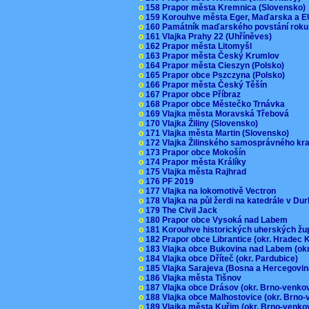
o
158 Prapor města Kremnica (Slovensko
o
159 Korouhve města Eger, Maďarska a 
o
160 Památník maďarského povstání roku
o
161 Vlajka Prahy 22 (Uhříněves)
o
162 Prapor města Litomyšl
o
163 Prapor města Český Krumlov
o
164 Prapor města Cieszyn (Polsko)
o
165 Prapor obce Pszczyna (Polsko)
o
166 Prapor města Český Těšín
o
167 Prapor obce Příbraz
o
168 Prapor obce Městečko Trnávka
o
169 Vlajka města Moravská Třebová
o
170 Vlajka Žiliny (Slovensko)
o
171 Vlajka města Martin (Slovensko)
o
172 Vlajka Žilinského samosprávného kr
o
173 Prapor obce Mokošín
o
174 Prapor města Králíky
o
175 Vlajka města Rajhrad
o
176 PF 2019
o
177 Vlajka na lokomotivě Vectron
o
178 Vlajka na půl žerdi na katedrále v D
o
179 The Civil Jack
o
180 Prapor obce Vysoká nad Labem
o
181 Korouhve historických uherských ž
o
182 Prapor obce Librantice (okr. Hradec 
o
183 Vlajka obce Bukovina nad Labem (ok
o
184 Vlajka obce Dříteč (okr. Pardubice)
o
185 Vlajka Sarajeva (Bosna a Hercegovi
o
186 Vlajka města Tišnov
o
187 Vlajka obce Drásov (okr. Brno-venk
o
188 Vlajka obce Malhostovice (okr. Brno
o
189 Vlajka města Kuřim (okr. Brno-venk