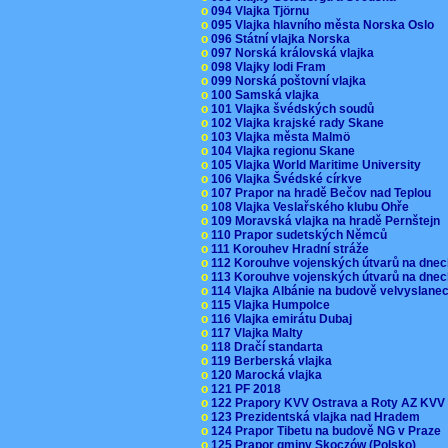
o
094 Vlajka Tjörnu
o
095 Vlajka hlavního města Norska Oslo
o
096 Státní vlajka Norska
o
097 Norská královská vlajka
o
098 Vlajky lodi Fram
o
099 Norská poštovní vlajka
o
100 Samská vlajka
o
101 Vlajka švédských soudů
o
102 Vlajka krajské rady Skane
o
103 Vlajka města Malmö
o
104 Vlajka regionu Skane
o
105 Vlajka World Maritime University
o
106 Vlajka Švédské církve
o
107 Prapor na hradě Bečov nad Teplou
o
108 Vlajka Veslařského klubu Ohře
o
109 Moravská vlajka na hradě Pernštejn
o
110 Prapor sudetských Němců
o
111 Korouhev Hradní stráže
o
112 Korouhve vojenských útvarů na dne
o
113 Korouhve vojenských útvarů na dne
o
114 Vlajka Albánie na budově velvyslane
o
115 Vlajka Humpolce
o
116 Vlajka emirátu Dubaj
o
117 Vlajka Malty
o
118 Dračí standarta
o
119 Berberská vlajka
o
120 Marocká vlajka
o
121 PF 2018
o
122 Prapory KVV Ostrava a Roty AZ KV
o
123 Prezidentská vlajka nad Hradem
o
124 Prapor Tibetu na budově NG v Praze
o
125 Prapor gminy Skoczów (Polsko)