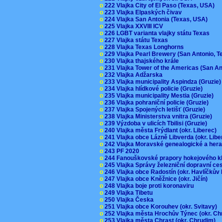
o
222 Vlajka City of El Paso (Texas, USA)
o
223 Vlajka Elpaských čivav
o
224 Vlajka San Antonia (Texas, USA)
o
225 Vlajka XXVIII ICV
o
226 LGBT varianta vlajky státu Texas
o
227 Vlajka státu Texas
o
228 Vlajka Texas Longhorns
o
229 Vlajka Pearl Brewery (San Antonio, 
o
230 Vlajka thajského krále
o
231 Vlajka Tower of the Americas (San A
o
232 Vlajka Adžarska
o
233 Vlajka municipality Aspindza (Gruzie
o
234 Vlajka hlídkové policie (Gruzie)
o
235 Vlajka municipality Mestia (Gruzie)
o
236 Vlajka pohraniční policie (Gruzie)
o
237 Vlajka Spojených letišť (Gruzie)
o
238 Vlajka Ministerstva vnitra (Gruzie)
o
239 Výzdoba v ulicích Tbilisi (Gruzie)
o
240 Vlajka města Frýdlant (okr. Liberec)
o
241 Vlajka obce Lázně Libverda (okr. Lib
o
242 Vlajka Moravské genealogické a hera
o
243 PF 2020
o
244 Fanouškovské prapory hokejového k
o
245 Vlajka Správy železniční dopravní c
o
246 Vlajka obce Radostín (okr. Havlíčkův
o
247 Vlajka obce Kněžnice (okr. Jičín)
o
248 Vlajka boje proti koronaviru
o
249 Vlajka Tibetu
o
250 Vlajka Česka
o
251 Vlajka obce Korouhev (okr. Svitavy)
o
252 Vlajka města Hrochův Týnec (okr. C
o
253 Vlajka města Chrast (okr. Chrudim)