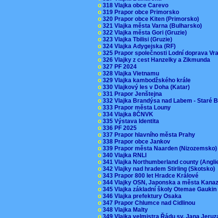
o
318 Vlajka obce Carevo
o
319 Prapor obce Primorsko
o
320 Prapor obce Kiten (Primorsko)
o
321 Vlajka města Varna (Bulharsko)
o
322 Vlajka města Gori (Gruzie)
o
323 Vlajka Tbilisi (Gruzie)
o
324 Vlajka Adygejska (RF)
o
325 Prapor společnosti Lodní doprava V
o
326 Vlajky z cest Hanzelky a Zikmunda
o
327 PF 2024
o
328 Vlajka Vietnamu
o
329 Vlajka kambodžského krále
o
330 Vlajkový les v Doha (Katar)
o
331 Prapor Jenštejna
o
332 Vlajka Brandýsa nad Labem - Staré 
o
333 Prapor města Louny
o
334 Vlajka 8ČNVK
o
335 Výstava Identita
o
336 PF 2025
o
337 Prapor hlavního města Prahy
o
338 Prapor obce Jankov
o
339 Prapor města Naarden (Nizozemsko
o
340 Vlajka RNLI
o
341 Vlajka Northumberland county (Angl
o
342 Vlajky nad hradem Stirling (Skotsko)
o
343 Prapor 800 let Hradce Králové
o
344 Vlajky OSN, Japonska a města Kan
o
345 Vlajka základní školy Otemae Gauki
o
346 Vlajka prefektury Osaka
o
347 Prapor Chlumce nad Cidlinou
o
348 Vlajka Malty
o
349 Vlajka velmistra Řádu sv. Jana Jer