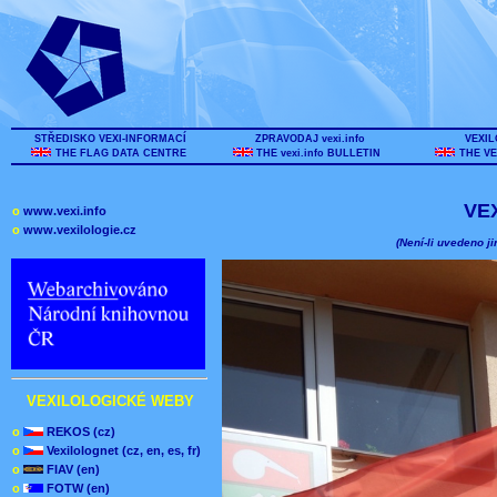
STŘEDISKO VEXI-INFORMACÍ
ZPRAVODAJ vexi.info
VEXIL
THE FLAG DATA CENTRE
THE vexi.info BULLETIN
THE VE
VE
o
www.vexi.info
o
www.vexilologie.cz
(Není-li uvedeno ji
VEXILOLOGICKÉ WEBY
o
REKOS (cz)
o
Vexilolognet (cz, en, es, fr)
o
FIAV (en)
o
FOTW (en)