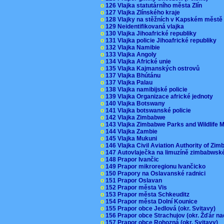
o
126 Vlajka statutárního města Zlín
o
127 Vlajka Zlínského kraje
o
128 Vlajky na stěžních v Kapském měst
o
129 Neidentifikovaná vlajka
o
130 Vlajka Jihoafrické republiky
o
131 Vlajka policie Jihoafrické republiky
o
132 Vlajka Namibie
o
133 Vlajka Angoly
o
134 Vlajka Africké unie
o
135 Vlajka Kajmanských ostrovů
o
137 Vlajka Bhútánu
o
137 Vlajka Palau
o
138 Vlajka namibijské policie
o
139 Vlajka Organizace africké jednoty
o
140 Vlajka Botswany
o
141 Vlajka botswanské policie
o
142 Vlajka Zimbabwe
o
143 Vlajka Zimbabwe Parks and Wildlife
o
144 Vlajka Zambie
o
145 Vlajka Mukuni
o
146 Vlajka Civil Aviation Authority of Z
o
147 Autovlaječka na limuzíně zimbabwsk
o
148 Prapor Ivančic
o
149 Prapor mikroregionu Ivančicko
o
150 Prapory na Oslavanské radnici
o
151 Prapor Oslavan
o
152 Prapor města Vis
o
153 Prapor města Schkeuditz
o
154 Prapor města Dolní Kounice
o
155 Prapor obce Jedlová (okr. Svitavy)
o
156 Prapor obce Strachujov (okr. Žďár n
o
157 Prapor obce Rohozná (okr. Svitavy)