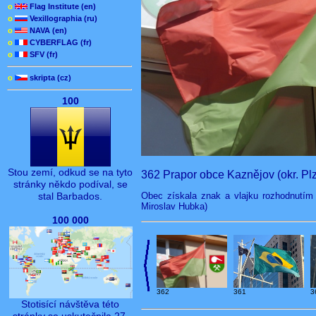
o
Flag Institute (en)
o
Vexillographia (ru)
o
NAVA (en)
o
CYBERFLAG (fr)
o
SFV (fr)
o
skripta (cz)
100
Stou zemí, odkud se na tyto
362 Prapor obce Kaznějov (okr. Pl
stránky někdo podíval, se
Obec získala znak a vlajku rozhodnutím 
stal Barbados.
Miroslav Hubka)
100 000
362
3
361
Stotisící návštěva této