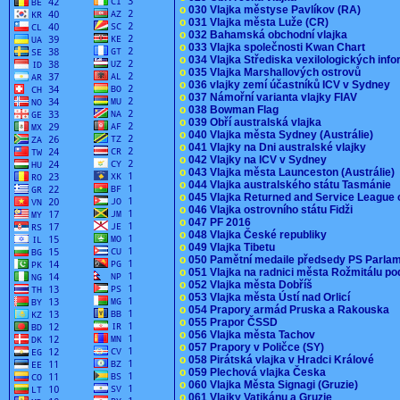
o
030 Vlajka městyse Pavlíkov (RA)
o
031 Vlajka města Luže (CR)
o
032 Bahamská obchodní vlajka
o
033 Vlajka společnosti Kwan Chart
o
034 Vlajka Střediska vexilologických inf
o
035 Vlajka Marshallových ostrovů
o
036 vlajky zemí účastníků ICV v Sydney
o
037 Námořní varianta vlajky FIAV
o
038 Bowman Flag
o
039 Obří australská vlajka
o
040 Vlajka města Sydney (Austrálie)
o
041 Vlajky na Dni australské vlajky
o
042 Vlajky na ICV v Sydney
o
043 Vlajka města Launceston (Austrálie)
o
044 Vlajka australského státu Tasmánie
o
045 Vlajka Returned and Service League 
o
046 Vlajka ostrovního státu Fidži
o
047 PF 2016
o
048 Vlajka České republiky
o
049 Vlajka Tibetu
o
050 Pamětní medaile předsedy PS Parla
o
051 Vlajka na radnici města Rožmitálu 
o
052 Vlajka města Dobříš
o
053 Vlajka města Ústí nad Orlicí
o
054 Prapory armád Pruska a Rakouska
o
055 Prapor ČSSD
o
056 Vlajka města Tachov
o
057 Prapory v Poličce (SY)
o
058 Pirátská vlajka v Hradci Králové
o
059 Plechová vlajka Česka
o
060 Vlajka Města Signagi (Gruzie)
o
061 Vlajky Vatikánu a Gruzie