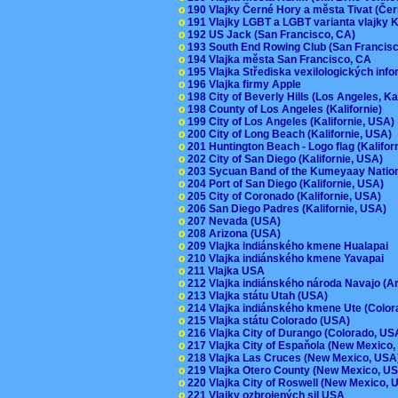
o
190 Vlajky Černé Hory a města Tivat (Če
o
191 Vlajky LGBT a LGBT varianta vlajky K
o
192 US Jack (San Francisco, CA)
o
193 South End Rowing Club (San Francis
o
194 Vlajka města San Francisco, CA
o
195 Vlajka Střediska vexilologických inf
o
196 Vlajka firmy Apple
o
198 City of Beverly Hills (Los Angeles, Ka
o
198 County of Los Angeles (Kalifornie)
o
199 City of Los Angeles (Kalifornie, USA
o
200 City of Long Beach (Kalifornie, USA)
o
201 Huntington Beach - Logo flag (Kalifo
o
202 City of San Diego (Kalifornie, USA)
o
203 Sycuan Band of the Kumeyaay Nation
o
204 Port of San Diego (Kalifornie, USA)
o
205 City of Coronado (Kalifornie, USA)
o
206 San Diego Padres (Kalifornie, USA)
o
207 Nevada (USA)
o
208 Arizona (USA)
o
209 Vlajka indiánského kmene Hualapai
o
210 Vlajka indiánského kmene Yavapai
o
211 Vlajka USA
o
212 Vlajka indiánského národa Navajo (A
o
213 Vlajka státu Utah (USA)
o
214 Vlajka indiánského kmene Ute (Colo
o
215 Vlajka státu Colorado (USA)
o
216 Vlajka City of Durango (Colorado, U
o
217 Vlajka City of Espaňola (New Mexico
o
218 Vlajka Las Cruces (New Mexico, US
o
219 Vlajka Otero County (New Mexico, 
o
220 Vlajka City of Roswell (New Mexico,
o
221 Vlajky ozbrojených sil USA