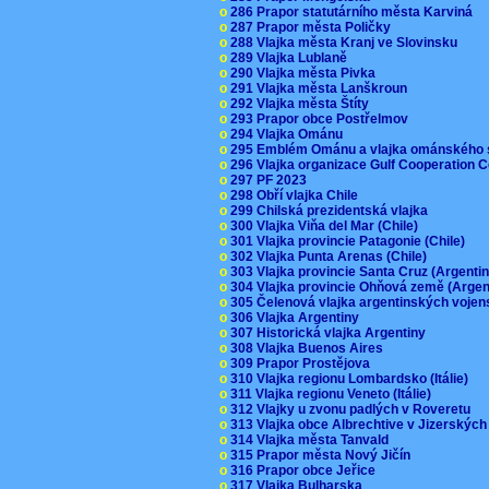
o
286 Prapor statutárního města Karviná
o
287 Prapor města Poličky
o
288 Vlajka města Kranj ve Slovinsku
o
289 Vlajka Lublaně
o
290 Vlajka města Pivka
o
291 Vlajka města Lanškroun
o
292 Vlajka města Štíty
o
293 Prapor obce Postřelmov
o
294 Vlajka Ománu
o
295 Emblém Ománu a vlajka ománského 
o
296 Vlajka organizace Gulf Cooperation
o
297 PF 2023
o
298 Obří vlajka Chile
o
299 Chilská prezidentská vlajka
o
300 Vlajka Viňa del Mar (Chile)
o
301 Vlajka provincie Patagonie (Chile)
o
302 Vlajka Punta Arenas (Chile)
o
303 Vlajka provincie Santa Cruz (Argenti
o
304 Vlajka provincie Ohňová země (Arge
o
305 Čelenová vlajka argentinských vojen
o
306 Vlajka Argentiny
o
307 Historická vlajka Argentiny
o
308 Vlajka Buenos Aires
o
309 Prapor Prostějova
o
310 Vlajka regionu Lombardsko (Itálie)
o
311 Vlajka regionu Veneto (Itálie)
o
312 Vlajky u zvonu padlých v Roveretu
o
313 Vlajka obce Albrechtive v Jizerskýc
o
314 Vlajka města Tanvald
o
315 Prapor města Nový Jičín
o
316 Prapor obce Jeřice
o
317 Vlajka Bulharska