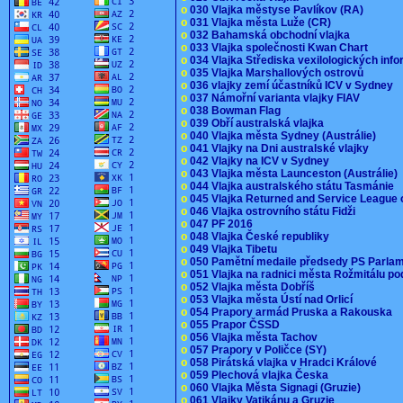
o
030 Vlajka městyse Pavlíkov (RA)
o
031 Vlajka města Luže (CR)
o
032 Bahamská obchodní vlajka
o
033 Vlajka společnosti Kwan Chart
o
034 Vlajka Střediska vexilologických inf
o
035 Vlajka Marshallových ostrovů
o
036 vlajky zemí účastníků ICV v Sydney
o
037 Námořní varianta vlajky FIAV
o
038 Bowman Flag
o
039 Obří australská vlajka
o
040 Vlajka města Sydney (Austrálie)
o
041 Vlajky na Dni australské vlajky
o
042 Vlajky na ICV v Sydney
o
043 Vlajka města Launceston (Austrálie)
o
044 Vlajka australského státu Tasmánie
o
045 Vlajka Returned and Service League 
o
046 Vlajka ostrovního státu Fidži
o
047 PF 2016
o
048 Vlajka České republiky
o
049 Vlajka Tibetu
o
050 Pamětní medaile předsedy PS Parla
o
051 Vlajka na radnici města Rožmitálu 
o
052 Vlajka města Dobříš
o
053 Vlajka města Ústí nad Orlicí
o
054 Prapory armád Pruska a Rakouska
o
055 Prapor ČSSD
o
056 Vlajka města Tachov
o
057 Prapory v Poličce (SY)
o
058 Pirátská vlajka v Hradci Králové
o
059 Plechová vlajka Česka
o
060 Vlajka Města Signagi (Gruzie)
o
061 Vlajky Vatikánu a Gruzie