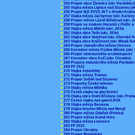
o
254 Prapor obce Živanice (okr. Pardubic
o
255 Vlajka města Lipnice nad Sázavou (o
o
256 Prapor III.E SVVŠ JKT v Hradci Král
o
257 Vlajka města Jáchymov (okr. Karlov
o
258 Prapor města Lázně Bělohrad (okr. J
o
259 Prapor se znakem Harantů z Polžic 
o
260 Vlajka města Miletín (okr. Jičín)
o
261 Vlajka obce Tetín (okr. Jičín)
o
262 Vlajka obce Velehrad (okr. Uherské H
o
263 Vlajka obce Kněžmost (okr. Mladá Bo
o
264 Prapor statutárního města Ostrava
o
265 Korouhev města Frýdek-Místek (okr.
o
266 Prapor olomouckého arcibiskupství
o
267 Korouhev obce Kočí (okr. Chrudim)
o
268 Prapory statutárního města Pardubi
o
269 PF 2021
o
270 Vlajka Antarktidy
o
271 Vlajka města Trutnov
o
272 Prapor Světlé nad Sázavou
o
273 Praporky České televize
o
274 Vlajky města Mělníka
o
275 Česká vlajka na plachetnici
o
276 Vlajka obce Dolní Břežany (okr. Pra
o
277 Česká vlajka nad galerií DOX
o
278 Vlajka města Berouna
o
279 Vlajka Nového Města nad Metují
o
280 Prapor města Gdaňsk (Polsko)
o
281 Prapor města Kutná Hora
o
282 Vlajka města Lovosice
o
283 PF 2022
o
284 Prapor Ukrajiny
o
285 Prapor Mongolska