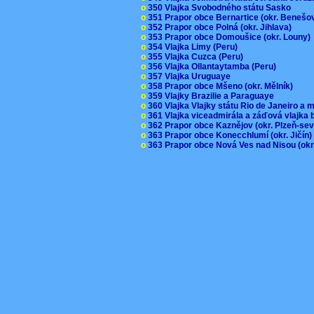
o
350 Vlajka Svobodného státu Sasko
o
351 Prapor obce Bernartice (okr. Beneš
o
352 Prapor obce Polná (okr. Jihlava)
o
353 Prapor obce Domoušice (okr. Louny
o
354 Vlajka Limy (Peru)
o
355 Vlajka Cuzca (Peru)
o
356 Vlajka Ollantaytamba (Peru)
o
357 Vlajka Uruguaye
o
358 Prapor obce Mšeno (okr. Mělník)
o
359 Vlajky Brazilie a Paraguaye
o
360 Vlajka Vlajky státu Rio de Janeiro a 
o
361 Vlajka viceadmirála a záďová vlajka
o
362 Prapor obce Kaznějov (okr. Plzeň-se
o
363 Prapor obce Konecchlumí (okr. Jičín
o
363 Prapor obce Nová Ves nad Nisou (okr