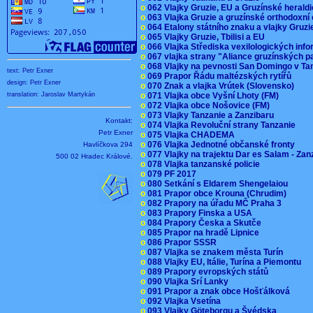
o
062 Vlajky Gruzie, EU a Gruzínské herald
o
063 Vlajka Gruzie a gruzínské orthodoxní
o
064 Etalony státního znaku a vlajky Gruz
o
065 Vlajky Gruzie, Tbilisi a EU
o
066 Vlajka Střediska vexilologických inf
o
067 vlajka strany "Aliance gruzínských p
o
068 Vlajky na pevnosti San Domingo v Ta
text: Petr Exner
o
069 Prapor Řádu maltézských rytířů
design: Petr Exner
o
070 Znak a vlajka Vrútek (Slovensko)
o
071 Vlajka obce Vyšní Lhoty (FM)
translation: Jaroslav Martykán
o
072 Vlajka obce Nošovice (FM)
o
073 Vlajky Tanzanie a Zanzibaru
Kontakt:
o
074 Vlajka Revoluční strany Tanzanie
Petr Exner
o
075 Vlajka CHADEMA
o
076 Vlajka Jednotné občanské fronty
Havlíčkova 294
o
077 Vlajky na trajektu Dar es Salam - Za
500 02 Hradec Králové.
o
078 Vlajka tanzanské policie
o
079 PF 2017
o
080 Setkání s Eldarem Shengelaiou
o
081 Prapor obce Krouna (Chrudim)
o
082 Prapory na úřadu MČ Praha 3
o
083 Prapory Finska a USA
o
084 Prapory Česka a Skutče
o
085 Prapor na hradě Lipnice
o
086 Prapor SSSR
o
087 Vlajka se znakem města Turín
o
088 Vlajky EU, Itálie, Turína a Piemontu
o
089 Prapory evropských států
o
090 Vlajka Srí Lanky
o
091 Prapor a znak obce Hošťálková
o
092 Vlajka Vsetína
o
093 Vlajky Göteborgu a Švédska