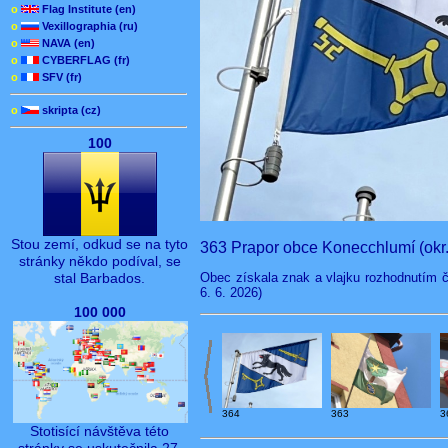
o
Flag Institute (en)
o
Vexillographia (ru)
o
NAVA (en)
o
CYBERFLAG (fr)
o
SFV (fr)
o
skripta (cz)
100
Stou zemí, odkud se na tyto
363 Prapor obce Konecchlumí (okr. 
stránky někdo podíval, se
Obec získala znak a vlajku rozhodnutím č
stal Barbados.
6. 6. 2026)
100 000
363
364
3
Stotisící návštěva této