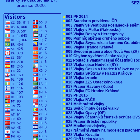
stránky se uskutečnila 27.
SEZ
prosince 2020.
o
001 PF 2014
o
002 Standarta prezidenta ČR
o
003 Vlajky ve vestibulu Poslanecké sn
o
004 Vlajky v Melku (Rakousko)
o
005 Vlajka Bosny a Hercegoviny
o
006 Pomník obětem druhého odboje
o
007 Vlajka Švýcarska a kantonu Graubü
o
008 Vlajka Hradce Králové
o
009 Svěcení praporu obce Nová Ves (ZR
o
010 Chybné vyvěšení české vlajky
o
011 Poutač s vlajkami zemí účastníků s
o
012 Vlajka obce Nedvězí (SY)
o
013 Vlajky Česka a Hradce Králové na pa
o
014 Vlajka SPŠStav v Hradci Králové
o
015 Vlajka Izraele
o
016 Vlajka ZZS Ústeckého kraje
o
017 Prapor Havany (Kuba)
o
018 Vlajka FC Hradec Králové
o
019 PF 2015
o
020 Vlajka FAČR
o
021 Malé státní vlajky
o
022 Svítící motiv české vlajky
o
023 Vlajka Opavy (OP)
o
024 Vlajky účastníků členské schůze Č
o
025 Prapor Srbské republiky
o
026 Motlitební vlaječky
o
027 Námořní vlajky na modelech plachet
o
028 Vlajka Kuvajtu
o
029 Obří řecká vlajka