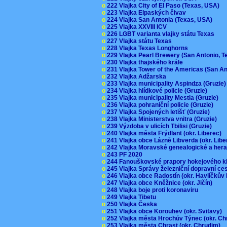
o
222 Vlajka City of El Paso (Texas, USA)
o
223 Vlajka Elpaských čivav
o
224 Vlajka San Antonia (Texas, USA)
o
225 Vlajka XXVIII ICV
o
226 LGBT varianta vlajky státu Texas
o
227 Vlajka státu Texas
o
228 Vlajka Texas Longhorns
o
229 Vlajka Pearl Brewery (San Antonio, 
o
230 Vlajka thajského krále
o
231 Vlajka Tower of the Americas (San A
o
232 Vlajka Adžarska
o
233 Vlajka municipality Aspindza (Gruzie
o
234 Vlajka hlídkové policie (Gruzie)
o
235 Vlajka municipality Mestia (Gruzie)
o
236 Vlajka pohraniční policie (Gruzie)
o
237 Vlajka Spojených letišť (Gruzie)
o
238 Vlajka Ministerstva vnitra (Gruzie)
o
239 Výzdoba v ulicích Tbilisi (Gruzie)
o
240 Vlajka města Frýdlant (okr. Liberec)
o
241 Vlajka obce Lázně Libverda (okr. Lib
o
242 Vlajka Moravské genealogické a hera
o
243 PF 2020
o
244 Fanouškovské prapory hokejového k
o
245 Vlajka Správy železniční dopravní c
o
246 Vlajka obce Radostín (okr. Havlíčkův
o
247 Vlajka obce Kněžnice (okr. Jičín)
o
248 Vlajka boje proti koronaviru
o
249 Vlajka Tibetu
o
250 Vlajka Česka
o
251 Vlajka obce Korouhev (okr. Svitavy)
o
252 Vlajka města Hrochův Týnec (okr. C
o
253 Vlajka města Chrast (okr. Chrudim)