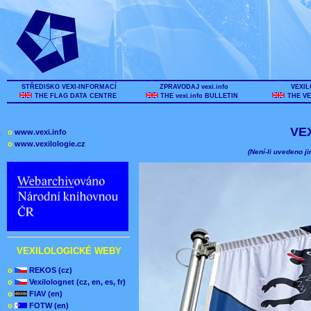
STŘEDISKO VEXI-INFORMACÍ
ZPRAVODAJ vexi.info
VEXIL
THE FLAG DATA CENTRE
THE vexi.info BULLETIN
THE VE
VE
o
www.vexi.info
o
www.vexilologie.cz
(Není-li uvedeno ji
VEXILOLOGICKÉ WEBY
o
REKOS (cz)
o
Vexilolognet (cz, en, es, fr)
o
FIAV (en)
o
FOTW (en)