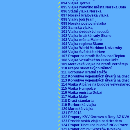
o
094 Vlajka Tjörnu
o
095 Vlajka hlavního města Norska Oslo
o
096 Státní vlajka Norska
o
097 Norská královská vlajka
o
098 Vlajky lodi Fram
o
099 Norská poštovní vlajka
o
100 Samská vlajka
o
101 Vlajka švédských soudů
o
102 Vlajka krajské rady Skane
o
103 Vlajka města Malmö
o
104 Vlajka regionu Skane
o
105 Vlajka World Maritime University
o
106 Vlajka Švédské církve
o
107 Prapor na hradě Bečov nad Teplou
o
108 Vlajka Veslařského klubu Ohře
o
109 Moravská vlajka na hradě Pernštejn
o
110 Prapor sudetských Němců
o
111 Korouhev Hradní stráže
o
112 Korouhve vojenských útvarů na dne
o
113 Korouhve vojenských útvarů na dne
o
114 Vlajka Albánie na budově velvyslane
o
115 Vlajka Humpolce
o
116 Vlajka emirátu Dubaj
o
117 Vlajka Malty
o
118 Dračí standarta
o
119 Berberská vlajka
o
120 Marocká vlajka
o
121 PF 2018
o
122 Prapory KVV Ostrava a Roty AZ KV
o
123 Prezidentská vlajka nad Hradem
o
124 Prapor Tibetu na budově NG v Praze
o
125 Prapor gminy Skoczów (Polsko)