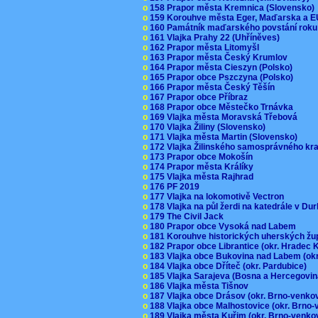
o
158 Prapor města Kremnica (Slovensko
o
159 Korouhve města Eger, Maďarska a 
o
160 Památník maďarského povstání roku
o
161 Vlajka Prahy 22 (Uhříněves)
o
162 Prapor města Litomyšl
o
163 Prapor města Český Krumlov
o
164 Prapor města Cieszyn (Polsko)
o
165 Prapor obce Pszczyna (Polsko)
o
166 Prapor města Český Těšín
o
167 Prapor obce Příbraz
o
168 Prapor obce Městečko Trnávka
o
169 Vlajka města Moravská Třebová
o
170 Vlajka Žiliny (Slovensko)
o
171 Vlajka města Martin (Slovensko)
o
172 Vlajka Žilinského samosprávného kr
o
173 Prapor obce Mokošín
o
174 Prapor města Králíky
o
175 Vlajka města Rajhrad
o
176 PF 2019
o
177 Vlajka na lokomotivě Vectron
o
178 Vlajka na půl žerdi na katedrále v D
o
179 The Civil Jack
o
180 Prapor obce Vysoká nad Labem
o
181 Korouhve historických uherských ž
o
182 Prapor obce Librantice (okr. Hradec 
o
183 Vlajka obce Bukovina nad Labem (ok
o
184 Vlajka obce Dříteč (okr. Pardubice)
o
185 Vlajka Sarajeva (Bosna a Hercegovi
o
186 Vlajka města Tišnov
o
187 Vlajka obce Drásov (okr. Brno-venk
o
188 Vlajka obce Malhostovice (okr. Brno
o
189 Vlajka města Kuřim (okr. Brno-venk