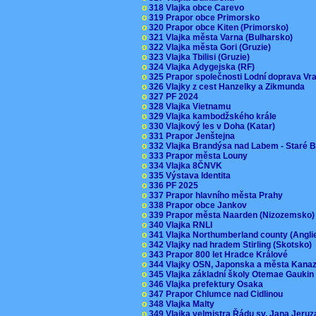
o
318 Vlajka obce Carevo
o
319 Prapor obce Primorsko
o
320 Prapor obce Kiten (Primorsko)
o
321 Vlajka města Varna (Bulharsko)
o
322 Vlajka města Gori (Gruzie)
o
323 Vlajka Tbilisi (Gruzie)
o
324 Vlajka Adygejska (RF)
o
325 Prapor společnosti Lodní doprava V
o
326 Vlajky z cest Hanzelky a Zikmunda
o
327 PF 2024
o
328 Vlajka Vietnamu
o
329 Vlajka kambodžského krále
o
330 Vlajkový les v Doha (Katar)
o
331 Prapor Jenštejna
o
332 Vlajka Brandýsa nad Labem - Staré 
o
333 Prapor města Louny
o
334 Vlajka 8ČNVK
o
335 Výstava Identita
o
336 PF 2025
o
337 Prapor hlavního města Prahy
o
338 Prapor obce Jankov
o
339 Prapor města Naarden (Nizozemsko
o
340 Vlajka RNLI
o
341 Vlajka Northumberland county (Angl
o
342 Vlajky nad hradem Stirling (Skotsko)
o
343 Prapor 800 let Hradce Králové
o
344 Vlajky OSN, Japonska a města Kan
o
345 Vlajka základní školy Otemae Gauki
o
346 Vlajka prefektury Osaka
o
347 Prapor Chlumce nad Cidlinou
o
348 Vlajka Malty
o
349 Vlajka velmistra Řádu sv. Jana Jer