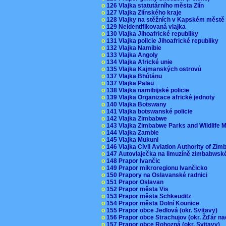
o
126 Vlajka statutárního města Zlín
o
127 Vlajka Zlínského kraje
o
128 Vlajky na stěžních v Kapském měst
o
129 Neidentifikovaná vlajka
o
130 Vlajka Jihoafrické republiky
o
131 Vlajka policie Jihoafrické republiky
o
132 Vlajka Namibie
o
133 Vlajka Angoly
o
134 Vlajka Africké unie
o
135 Vlajka Kajmanských ostrovů
o
137 Vlajka Bhútánu
o
137 Vlajka Palau
o
138 Vlajka namibijské policie
o
139 Vlajka Organizace africké jednoty
o
140 Vlajka Botswany
o
141 Vlajka botswanské policie
o
142 Vlajka Zimbabwe
o
143 Vlajka Zimbabwe Parks and Wildlife
o
144 Vlajka Zambie
o
145 Vlajka Mukuni
o
146 Vlajka Civil Aviation Authority of Z
o
147 Autovlaječka na limuzíně zimbabwsk
o
148 Prapor Ivančic
o
149 Prapor mikroregionu Ivančicko
o
150 Prapory na Oslavanské radnici
o
151 Prapor Oslavan
o
152 Prapor města Vis
o
153 Prapor města Schkeuditz
o
154 Prapor města Dolní Kounice
o
155 Prapor obce Jedlová (okr. Svitavy)
o
156 Prapor obce Strachujov (okr. Žďár n
o
157 Prapor obce Rohozná (okr. Svitavy)