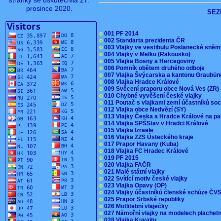
stránky se uskutečnila 27.
prosince 2020.
SEZ
o
001 PF 2014
o
002 Standarta prezidenta ČR
o
003 Vlajky ve vestibulu Poslanecké sn
o
004 Vlajky v Melku (Rakousko)
o
005 Vlajka Bosny a Hercegoviny
o
006 Pomník obětem druhého odboje
o
007 Vlajka Švýcarska a kantonu Graubü
o
008 Vlajka Hradce Králové
o
009 Svěcení praporu obce Nová Ves (ZR
o
010 Chybné vyvěšení české vlajky
o
011 Poutač s vlajkami zemí účastníků s
o
012 Vlajka obce Nedvězí (SY)
o
013 Vlajky Česka a Hradce Králové na pa
o
014 Vlajka SPŠStav v Hradci Králové
o
015 Vlajka Izraele
o
016 Vlajka ZZS Ústeckého kraje
o
017 Prapor Havany (Kuba)
o
018 Vlajka FC Hradec Králové
o
019 PF 2015
o
020 Vlajka FAČR
o
021 Malé státní vlajky
o
022 Svítící motiv české vlajky
o
023 Vlajka Opavy (OP)
o
024 Vlajky účastníků členské schůze Č
o
025 Prapor Srbské republiky
o
026 Motlitební vlaječky
o
027 Námořní vlajky na modelech plachet
o
028 Vlajka Kuvajtu