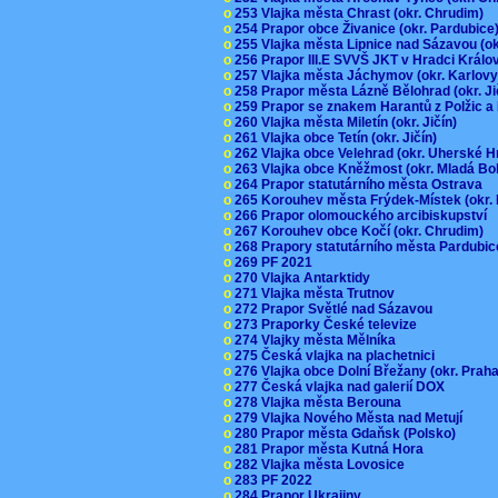
o
253 Vlajka města Chrast (okr. Chrudim)
o
254 Prapor obce Živanice (okr. Pardubic
o
255 Vlajka města Lipnice nad Sázavou (o
o
256 Prapor III.E SVVŠ JKT v Hradci Král
o
257 Vlajka města Jáchymov (okr. Karlov
o
258 Prapor města Lázně Bělohrad (okr. J
o
259 Prapor se znakem Harantů z Polžic 
o
260 Vlajka města Miletín (okr. Jičín)
o
261 Vlajka obce Tetín (okr. Jičín)
o
262 Vlajka obce Velehrad (okr. Uherské H
o
263 Vlajka obce Kněžmost (okr. Mladá Bo
o
264 Prapor statutárního města Ostrava
o
265 Korouhev města Frýdek-Místek (okr.
o
266 Prapor olomouckého arcibiskupství
o
267 Korouhev obce Kočí (okr. Chrudim)
o
268 Prapory statutárního města Pardubi
o
269 PF 2021
o
270 Vlajka Antarktidy
o
271 Vlajka města Trutnov
o
272 Prapor Světlé nad Sázavou
o
273 Praporky České televize
o
274 Vlajky města Mělníka
o
275 Česká vlajka na plachetnici
o
276 Vlajka obce Dolní Břežany (okr. Pra
o
277 Česká vlajka nad galerií DOX
o
278 Vlajka města Berouna
o
279 Vlajka Nového Města nad Metují
o
280 Prapor města Gdaňsk (Polsko)
o
281 Prapor města Kutná Hora
o
282 Vlajka města Lovosice
o
283 PF 2022
o
284 Prapor Ukrajiny