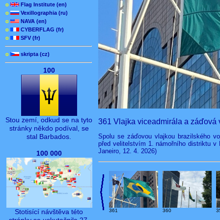
o
Flag Institute (en)
o
Vexillographia (ru)
o
NAVA (en)
o
CYBERFLAG (fr)
o
SFV (fr)
o
skripta (cz)
100
Stou zemí, odkud se na tyto
361 Vlajka viceadmirála a záďová 
stránky někdo podíval, se
stal Barbados.
Spolu se záďovou vlajkou brazilského vo
před velitelstvím 1. námořního distriktu v 
Janeiro, 12. 4. 2026)
100 000
Stotisící návštěva této
3
361
360