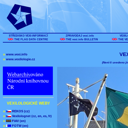
STŘEDISKO VEXI-INFORMACÍ
ZPRAVODAJ vexi.info
VEXIL
THE FLAG DATA CENTRE
THE vexi.info BULLETIN
THE VE
VE
o
www.vexi.info
o
www.vexilologie.cz
(Není-li uvedeno ji
VEXILOLOGICKÉ WEBY
o
REKOS (cz)
o
Vexilolognet (cz, en, es, fr)
o
FIAV (en)
o
FOTW (en)