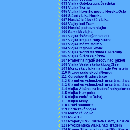
o
093 Vlajky Göteborgu a Švédska
o
094 Vlajka Tjörnu
o
095 Vlajka hlavního města Norska Oslo
o
096 Státní vlajka Norska
o
097 Norská královská vlajka
o
098 Vlajky lodi Fram
o
099 Norská poštovní vlajka
o
100 Samská vlajka
o
101 Vlajka švédských soudů
o
102 Vlajka krajské rady Skane
o
103 Vlajka města Malmö
o
104 Vlajka regionu Skane
o
105 Vlajka World Maritime University
o
106 Vlajka Švédské církve
o
107 Prapor na hradě Bečov nad Teplou
o
108 Vlajka Veslařského klubu Ohře
o
109 Moravská vlajka na hradě Pernštejn
o
110 Prapor sudetských Němců
o
111 Korouhev Hradní stráže
o
112 Korouhve vojenských útvarů na dne
o
113 Korouhve vojenských útvarů na dne
o
114 Vlajka Albánie na budově velvyslane
o
115 Vlajka Humpolce
o
116 Vlajka emirátu Dubaj
o
117 Vlajka Malty
o
118 Dračí standarta
o
119 Berberská vlajka
o
120 Marocká vlajka
o
121 PF 2018
o
122 Prapory KVV Ostrava a Roty AZ KV
o
123 Prezidentská vlajka nad Hradem
o
124 Prapor Tibetu na budově NG v Praze