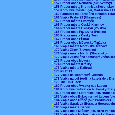
o
157 Prapor obce Rohozná (okr. Svitavy)
o
158 Prapor města Kremnica (Slovensko
o
159 Korouhve města Eger, Maďarska a 
o
160 Památník maďarského povstání roku
o
161 Vlajka Prahy 22 (Uhříněves)
o
162 Prapor města Litomyšl
o
163 Prapor města Český Krumlov
o
164 Prapor města Cieszyn (Polsko)
o
165 Prapor obce Pszczyna (Polsko)
o
166 Prapor města Český Těšín
o
167 Prapor obce Příbraz
o
168 Prapor obce Městečko Trnávka
o
169 Vlajka města Moravská Třebová
o
170 Vlajka Žiliny (Slovensko)
o
171 Vlajka města Martin (Slovensko)
o
172 Vlajka Žilinského samosprávného kr
o
173 Prapor obce Mokošín
o
174 Prapor města Králíky
o
175 Vlajka města Rajhrad
o
176 PF 2019
o
177 Vlajka na lokomotivě Vectron
o
178 Vlajka na půl žerdi na katedrále v D
o
179 The Civil Jack
o
180 Prapor obce Vysoká nad Labem
o
181 Korouhve historických uherských ž
o
182 Prapor obce Librantice (okr. Hradec 
o
183 Vlajka obce Bukovina nad Labem (ok
o
184 Vlajka obce Dříteč (okr. Pardubice)
o
185 Vlajka Sarajeva (Bosna a Hercegovi
o
186 Vlajka města Tišnov
o
187 Vlajka obce Drásov (okr. Brno-venk
o
188 Vlajka obce Malhostovice (okr. Brno