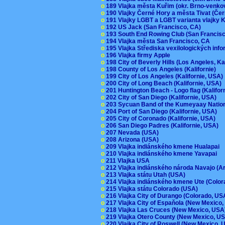
o
189 Vlajka města Kuřim (okr. Brno-venk
o
190 Vlajky Černé Hory a města Tivat (Če
o
191 Vlajky LGBT a LGBT varianta vlajky K
o
192 US Jack (San Francisco, CA)
o
193 South End Rowing Club (San Francis
o
194 Vlajka města San Francisco, CA
o
195 Vlajka Střediska vexilologických inf
o
196 Vlajka firmy Apple
o
198 City of Beverly Hills (Los Angeles, Ka
o
198 County of Los Angeles (Kalifornie)
o
199 City of Los Angeles (Kalifornie, USA
o
200 City of Long Beach (Kalifornie, USA)
o
201 Huntington Beach - Logo flag (Kalifo
o
202 City of San Diego (Kalifornie, USA)
o
203 Sycuan Band of the Kumeyaay Nation
o
204 Port of San Diego (Kalifornie, USA)
o
205 City of Coronado (Kalifornie, USA)
o
206 San Diego Padres (Kalifornie, USA)
o
207 Nevada (USA)
o
208 Arizona (USA)
o
209 Vlajka indiánského kmene Hualapai
o
210 Vlajka indiánského kmene Yavapai
o
211 Vlajka USA
o
212 Vlajka indiánského národa Navajo (A
o
213 Vlajka státu Utah (USA)
o
214 Vlajka indiánského kmene Ute (Colo
o
215 Vlajka státu Colorado (USA)
o
216 Vlajka City of Durango (Colorado, U
o
217 Vlajka City of Espaňola (New Mexico
o
218 Vlajka Las Cruces (New Mexico, US
o
219 Vlajka Otero County (New Mexico, 
o
220 Vlajka City of Roswell (New Mexico,