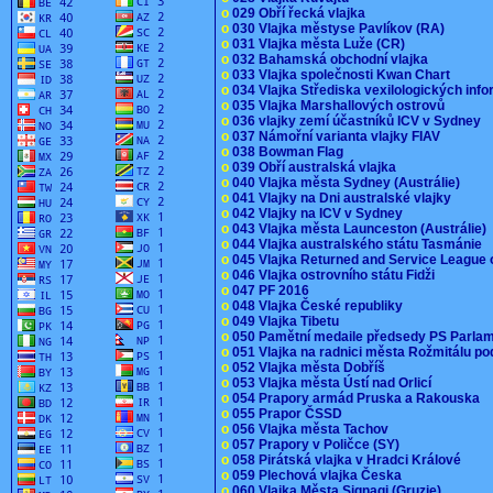
o
029 Obří řecká vlajka
o
030 Vlajka městyse Pavlíkov (RA)
o
031 Vlajka města Luže (CR)
o
032 Bahamská obchodní vlajka
o
033 Vlajka společnosti Kwan Chart
o
034 Vlajka Střediska vexilologických inf
o
035 Vlajka Marshallových ostrovů
o
036 vlajky zemí účastníků ICV v Sydney
o
037 Námořní varianta vlajky FIAV
o
038 Bowman Flag
o
039 Obří australská vlajka
o
040 Vlajka města Sydney (Austrálie)
o
041 Vlajky na Dni australské vlajky
o
042 Vlajky na ICV v Sydney
o
043 Vlajka města Launceston (Austrálie)
o
044 Vlajka australského státu Tasmánie
o
045 Vlajka Returned and Service League 
o
046 Vlajka ostrovního státu Fidži
o
047 PF 2016
o
048 Vlajka České republiky
o
049 Vlajka Tibetu
o
050 Pamětní medaile předsedy PS Parla
o
051 Vlajka na radnici města Rožmitálu 
o
052 Vlajka města Dobříš
o
053 Vlajka města Ústí nad Orlicí
o
054 Prapory armád Pruska a Rakouska
o
055 Prapor ČSSD
o
056 Vlajka města Tachov
o
057 Prapory v Poličce (SY)
o
058 Pirátská vlajka v Hradci Králové
o
059 Plechová vlajka Česka
o
060 Vlajka Města Signagi (Gruzie)