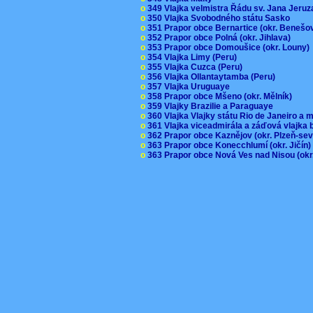
o
349 Vlajka velmistra Řádu sv. Jana Jer
o
350 Vlajka Svobodného státu Sasko
o
351 Prapor obce Bernartice (okr. Beneš
o
352 Prapor obce Polná (okr. Jihlava)
o
353 Prapor obce Domoušice (okr. Louny
o
354 Vlajka Limy (Peru)
o
355 Vlajka Cuzca (Peru)
o
356 Vlajka Ollantaytamba (Peru)
o
357 Vlajka Uruguaye
o
358 Prapor obce Mšeno (okr. Mělník)
o
359 Vlajky Brazilie a Paraguaye
o
360 Vlajka Vlajky státu Rio de Janeiro a 
o
361 Vlajka viceadmirála a záďová vlajka
o
362 Prapor obce Kaznějov (okr. Plzeň-se
o
363 Prapor obce Konecchlumí (okr. Jičín
o
363 Prapor obce Nová Ves nad Nisou (okr