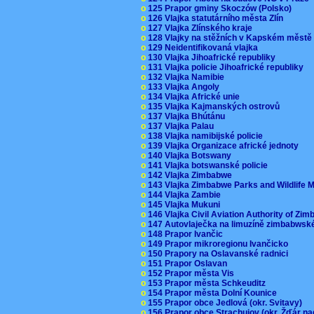
o
125 Prapor gminy Skoczów (Polsko)
o
126 Vlajka statutárního města Zlín
o
127 Vlajka Zlínského kraje
o
128 Vlajky na stěžních v Kapském měst
o
129 Neidentifikovaná vlajka
o
130 Vlajka Jihoafrické republiky
o
131 Vlajka policie Jihoafrické republiky
o
132 Vlajka Namibie
o
133 Vlajka Angoly
o
134 Vlajka Africké unie
o
135 Vlajka Kajmanských ostrovů
o
137 Vlajka Bhútánu
o
137 Vlajka Palau
o
138 Vlajka namibijské policie
o
139 Vlajka Organizace africké jednoty
o
140 Vlajka Botswany
o
141 Vlajka botswanské policie
o
142 Vlajka Zimbabwe
o
143 Vlajka Zimbabwe Parks and Wildlife
o
144 Vlajka Zambie
o
145 Vlajka Mukuni
o
146 Vlajka Civil Aviation Authority of Z
o
147 Autovlaječka na limuzíně zimbabwsk
o
148 Prapor Ivančic
o
149 Prapor mikroregionu Ivančicko
o
150 Prapory na Oslavanské radnici
o
151 Prapor Oslavan
o
152 Prapor města Vis
o
153 Prapor města Schkeuditz
o
154 Prapor města Dolní Kounice
o
155 Prapor obce Jedlová (okr. Svitavy)
o
156 Prapor obce Strachujov (okr. Žďár n