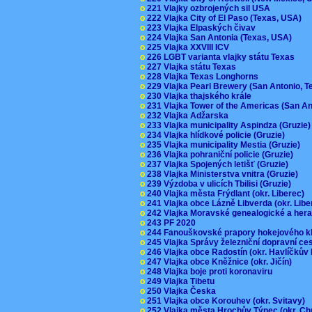
o
221 Vlajky ozbrojených sil USA
o
222 Vlajka City of El Paso (Texas, USA)
o
223 Vlajka Elpaských čivav
o
224 Vlajka San Antonia (Texas, USA)
o
225 Vlajka XXVIII ICV
o
226 LGBT varianta vlajky státu Texas
o
227 Vlajka státu Texas
o
228 Vlajka Texas Longhorns
o
229 Vlajka Pearl Brewery (San Antonio, 
o
230 Vlajka thajského krále
o
231 Vlajka Tower of the Americas (San A
o
232 Vlajka Adžarska
o
233 Vlajka municipality Aspindza (Gruzie
o
234 Vlajka hlídkové policie (Gruzie)
o
235 Vlajka municipality Mestia (Gruzie)
o
236 Vlajka pohraniční policie (Gruzie)
o
237 Vlajka Spojených letišť (Gruzie)
o
238 Vlajka Ministerstva vnitra (Gruzie)
o
239 Výzdoba v ulicích Tbilisi (Gruzie)
o
240 Vlajka města Frýdlant (okr. Liberec)
o
241 Vlajka obce Lázně Libverda (okr. Lib
o
242 Vlajka Moravské genealogické a hera
o
243 PF 2020
o
244 Fanouškovské prapory hokejového k
o
245 Vlajka Správy železniční dopravní c
o
246 Vlajka obce Radostín (okr. Havlíčkův
o
247 Vlajka obce Kněžnice (okr. Jičín)
o
248 Vlajka boje proti koronaviru
o
249 Vlajka Tibetu
o
250 Vlajka Česka
o
251 Vlajka obce Korouhev (okr. Svitavy)
o
252 Vlajka města Hrochův Týnec (okr. C