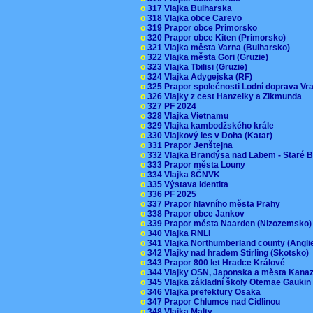
o
317 Vlajka Bulharska
o
318 Vlajka obce Carevo
o
319 Prapor obce Primorsko
o
320 Prapor obce Kiten (Primorsko)
o
321 Vlajka města Varna (Bulharsko)
o
322 Vlajka města Gori (Gruzie)
o
323 Vlajka Tbilisi (Gruzie)
o
324 Vlajka Adygejska (RF)
o
325 Prapor společnosti Lodní doprava V
o
326 Vlajky z cest Hanzelky a Zikmunda
o
327 PF 2024
o
328 Vlajka Vietnamu
o
329 Vlajka kambodžského krále
o
330 Vlajkový les v Doha (Katar)
o
331 Prapor Jenštejna
o
332 Vlajka Brandýsa nad Labem - Staré 
o
333 Prapor města Louny
o
334 Vlajka 8ČNVK
o
335 Výstava Identita
o
336 PF 2025
o
337 Prapor hlavního města Prahy
o
338 Prapor obce Jankov
o
339 Prapor města Naarden (Nizozemsko
o
340 Vlajka RNLI
o
341 Vlajka Northumberland county (Angl
o
342 Vlajky nad hradem Stirling (Skotsko)
o
343 Prapor 800 let Hradce Králové
o
344 Vlajky OSN, Japonska a města Kan
o
345 Vlajka základní školy Otemae Gauki
o
346 Vlajka prefektury Osaka
o
347 Prapor Chlumce nad Cidlinou
o
348 Vlajka Malty