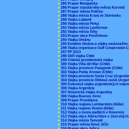
o
285 Prapor Mongolska
o
286 Prapor statutárního města Karviná
o
287 Prapor města Poličky
o
288 Vlajka města Kranj ve Slovinsku
o
289 Vlajka Lublaně
o
290 Vlajka města Pivka
o
291 Vlajka města Lanškroun
o
292 Vlajka města Štíty
o
293 Prapor obce Postřelmov
o
294 Vlajka Ománu
o
295 Emblém Ománu a vlajka ománského 
o
296 Vlajka organizace Gulf Cooperation
o
297 PF 2023
o
298 Obří vlajka Chile
o
299 Chilská prezidentská vlajka
o
300 Vlajka Viňa del Mar (Chile)
o
301 Vlajka provincie Patagonie (Chile)
o
302 Vlajka Punta Arenas (Chile)
o
303 Vlajka provincie Santa Cruz (Argenti
o
304 Vlajka provincie Ohňová země (Arge
o
305 Čelenová vlajka argentinských vojen
o
306 Vlajka Argentiny
o
307 Historická vlajka Argentiny
o
308 Vlajka Buenos Aires
o
309 Prapor Prostějova
o
310 Vlajka regionu Lombardsko (Itálie)
o
311 Vlajka regionu Veneto (Itálie)
o
312 Vlajky u zvonu padlých v Roveretu
o
313 Vlajka obce Albrechtive v Jizerskýc
o
314 Vlajka města Tanvald
o
315 Prapor města Nový Jičín
o
316 Prapor obce Jeřice