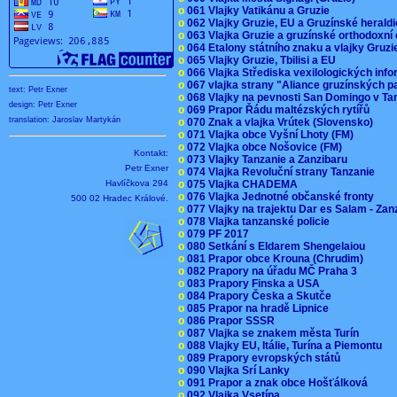
o
061 Vlajky Vatikánu a Gruzie
o
062 Vlajky Gruzie, EU a Gruzínské herald
o
063 Vlajka Gruzie a gruzínské orthodoxní
o
064 Etalony státního znaku a vlajky Gruz
o
065 Vlajky Gruzie, Tbilisi a EU
o
066 Vlajka Střediska vexilologických inf
o
067 vlajka strany "Aliance gruzínských p
text: Petr Exner
o
068 Vlajky na pevnosti San Domingo v Ta
design: Petr Exner
o
069 Prapor Řádu maltézských rytířů
translation: Jaroslav Martykán
o
070 Znak a vlajka Vrútek (Slovensko)
o
071 Vlajka obce Vyšní Lhoty (FM)
o
072 Vlajka obce Nošovice (FM)
Kontakt:
o
073 Vlajky Tanzanie a Zanzibaru
Petr Exner
o
074 Vlajka Revoluční strany Tanzanie
Havlíčkova 294
o
075 Vlajka CHADEMA
o
076 Vlajka Jednotné občanské fronty
500 02 Hradec Králové.
o
077 Vlajky na trajektu Dar es Salam - Za
o
078 Vlajka tanzanské policie
o
079 PF 2017
o
080 Setkání s Eldarem Shengelaiou
o
081 Prapor obce Krouna (Chrudim)
o
082 Prapory na úřadu MČ Praha 3
o
083 Prapory Finska a USA
o
084 Prapory Česka a Skutče
o
085 Prapor na hradě Lipnice
o
086 Prapor SSSR
o
087 Vlajka se znakem města Turín
o
088 Vlajky EU, Itálie, Turína a Piemontu
o
089 Prapory evropských států
o
090 Vlajka Srí Lanky
o
091 Prapor a znak obce Hošťálková
o
092 Vlajka Vsetína