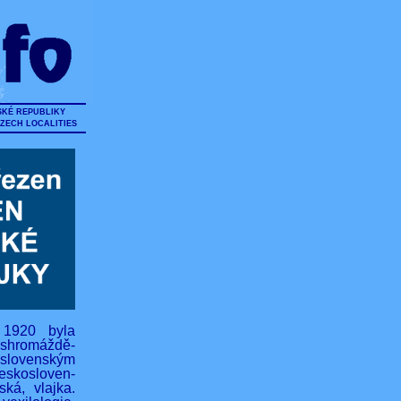
SKÉ REPUBLIKY
CZECH LOCALITIES
 1920 byla
hromáždě-
lovenským
eskosloven-
ská, vlajka.