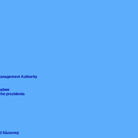
ě
 Management Authority
imbabwe
ého prezidenta
ad Sázavou)