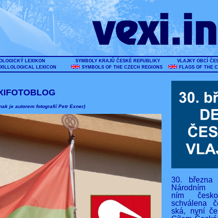
OLOGICKÝ LEXIKON
SYMBOLY KRAJŮ ČESKÉ REPUBLIKY
VLAJKY OBCÍ ČE
XILLOLOGICAL LEXICON
SYMBOLS OF THE CZECH REGIONS
FLAGS OF THE 
XIFOTOBLOG
nak je autorem fotografií Petr Exner)
30. března
Národním s
ním českos
schválena č
ská, nyní če