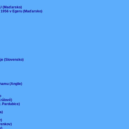
)
EU (Maďarsko)
 1956 v Egeru (Maďarsko)
aje (Slovensko)
urhamu (Anglie)
up
Králové)
r. Pardubice)
na)
ov)
-venkov)
ov)