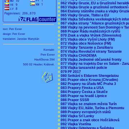
o
062 Vlajky Gruzie, EU a Gruzínské herald
o
063 Vlajka Gruzie a gruzínské orthodoxní
o
064 Etalony státního znaku a vlajky Gruz
o
065 Vlajky Gruzie, Tbilisi a EU
o
066 Vlajka Střediska vexilologických inf
o
067 vlajka strany "Aliance gruzínských p
o
068 Vlajky na pevnosti San Domingo v Ta
text: Petr Exner
o
069 Prapor Řádu maltézských rytířů
design: Petr Exner
o
070 Znak a vlajka Vrútek (Slovensko)
o
071 Vlajka obce Vyšní Lhoty (FM)
translation: Jaroslav Martykán
o
072 Vlajka obce Nošovice (FM)
o
073 Vlajky Tanzanie a Zanzibaru
Kontakt:
o
074 Vlajka Revoluční strany Tanzanie
Petr Exner
o
075 Vlajka CHADEMA
o
076 Vlajka Jednotné občanské fronty
Havlíčkova 294
o
077 Vlajky na trajektu Dar es Salam - Za
500 02 Hradec Králové.
o
078 Vlajka tanzanské policie
o
079 PF 2017
o
080 Setkání s Eldarem Shengelaiou
o
081 Prapor obce Krouna (Chrudim)
o
082 Prapory na úřadu MČ Praha 3
o
083 Prapory Finska a USA
o
084 Prapory Česka a Skutče
o
085 Prapor na hradě Lipnice
o
086 Prapor SSSR
o
087 Vlajka se znakem města Turín
o
088 Vlajky EU, Itálie, Turína a Piemontu
o
089 Prapory evropských států
o
090 Vlajka Srí Lanky
o
091 Prapor a znak obce Hošťálková
o
092 Vlajka Vsetína
o
093 Vlajky Göteborgu a Švédska