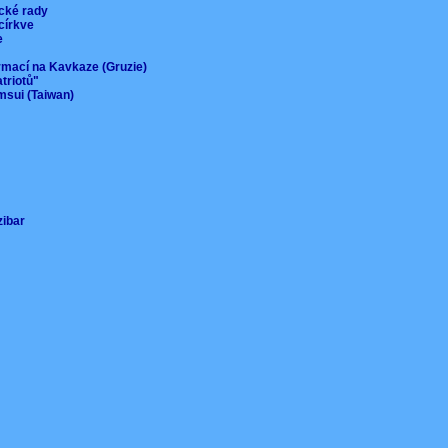
ické rady
 církve
ie
ormací na Kavkaze (Gruzie)
atriotů"
msui (Taiwan)
nzibar