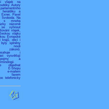
ní vlajek na
ubliky. Autory
 parlamentního
 heraldiku a
r Exner, Pavel
k Svoboda. Na
h s mnoha
ázky názorně
 se vyhnout
ování vlajek,
českou vlajku
jkou Evropské
 krajů, obcí i
 byly splněny
ky nově
ých zákonů.
bsahuje i
st vysvětlují
é pojmy a
rminologii.
ze objednat
vím E-Shopu
z), e-mailem
.cz), faxem
bo telefonicky