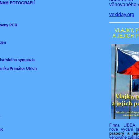
NAM FOTOGRAFIÍ
věnovaného v
vexiday.org
ěmovny PČR
VLAJKY, 
A JEJICH 
nden
)
ochařského sympozia
rníku Primátor Ulrich
VS
Firma LIBEA, 
nové vydání b
nic
prapory a jej
věnované zákla