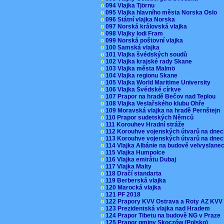
o
094 Vlajka Tjörnu
o
095 Vlajka hlavního města Norska Oslo
o
096 Státní vlajka Norska
o
097 Norská královská vlajka
o
098 Vlajky lodi Fram
o
099 Norská poštovní vlajka
o
100 Samská vlajka
o
101 Vlajka švédských soudů
o
102 Vlajka krajské rady Skane
o
103 Vlajka města Malmö
o
104 Vlajka regionu Skane
o
105 Vlajka World Maritime University
o
106 Vlajka Švédské církve
o
107 Prapor na hradě Bečov nad Teplou
o
108 Vlajka Veslařského klubu Ohře
o
109 Moravská vlajka na hradě Pernštejn
o
110 Prapor sudetských Němců
o
111 Korouhev Hradní stráže
o
112 Korouhve vojenských útvarů na dne
o
113 Korouhve vojenských útvarů na dne
o
114 Vlajka Albánie na budově velvyslane
o
115 Vlajka Humpolce
o
116 Vlajka emirátu Dubaj
o
117 Vlajka Malty
o
118 Dračí standarta
o
119 Berberská vlajka
o
120 Marocká vlajka
o
121 PF 2018
o
122 Prapory KVV Ostrava a Roty AZ KV
o
123 Prezidentská vlajka nad Hradem
o
124 Prapor Tibetu na budově NG v Praze
o
125 Prapor gminy Skoczów (Polsko)