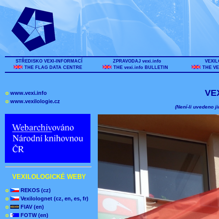
STŘEDISKO VEXI-INFORMACÍ
ZPRAVODAJ vexi.info
VEXIL
THE FLAG DATA CENTRE
THE vexi.info BULLETIN
THE VE
VE
o
www.vexi.info
o
www.vexilologie.cz
(Není-li uvedeno ji
VEXILOLOGICKÉ WEBY
o
REKOS (cz)
o
Vexilolognet (cz, en, es, fr)
o
FIAV (en)
o
FOTW (en)