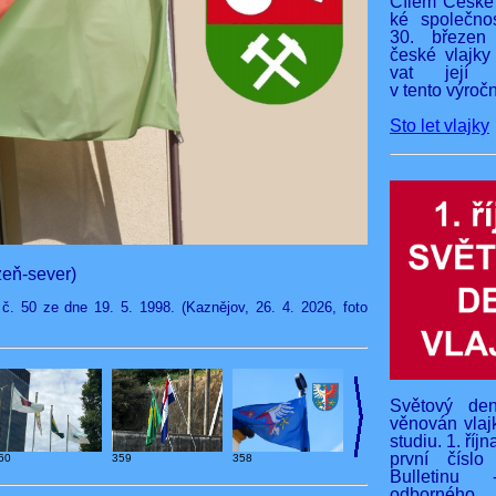
Cílem České 
ké společnos
30. březen
české vlajky
vat její v
v tento výročn
Sto let vlajky
zeň-sever)
č. 50 ze dne 19. 5. 1998. (Kaznějov, 26. 4. 2026, foto
Světový den
věnován vlaj
studiu. 1. říj
první čísl
359
60
358
Bulletinu 
odborného