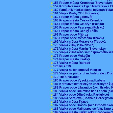
o
158 Prapor města Kremnica (Slovensko
o
159 Korouhve města Eger, Maďarska a 
o
160 Památník maďarského povstání roku
o
161 Vlajka Prahy 22 (Uhříněves)
o
162 Prapor města Litomyšl
o
163 Prapor města Český Krumlov
o
164 Prapor města Cieszyn (Polsko)
o
165 Prapor obce Pszczyna (Polsko)
o
166 Prapor města Český Těšín
o
167 Prapor obce Příbraz
o
168 Prapor obce Městečko Trnávka
o
169 Vlajka města Moravská Třebová
o
170 Vlajka Žiliny (Slovensko)
o
171 Vlajka města Martin (Slovensko)
o
172 Vlajka Žilinského samosprávného kr
o
173 Prapor obce Mokošín
o
174 Prapor města Králíky
o
175 Vlajka města Rajhrad
o
176 PF 2019
o
177 Vlajka na lokomotivě Vectron
o
178 Vlajka na půl žerdi na katedrále v D
o
179 The Civil Jack
o
180 Prapor obce Vysoká nad Labem
o
181 Korouhve historických uherských ž
o
182 Prapor obce Librantice (okr. Hradec 
o
183 Vlajka obce Bukovina nad Labem (ok
o
184 Vlajka obce Dříteč (okr. Pardubice)
o
185 Vlajka Sarajeva (Bosna a Hercegovi
o
186 Vlajka města Tišnov
o
187 Vlajka obce Drásov (okr. Brno-venk
o
188 Vlajka obce Malhostovice (okr. Brno
o
189 Vlajka města Kuřim (okr. Brno-venk