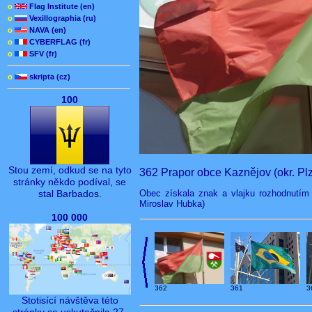
o
Flag Institute (en)
o
Vexillographia (ru)
o
NAVA (en)
o
CYBERFLAG (fr)
o
SFV (fr)
o
skripta (cz)
100
Stou zemí, odkud se na tyto
362 Prapor obce Kaznějov (okr. Pl
stránky někdo podíval, se
Obec získala znak a vlajku rozhodnutím 
stal Barbados.
Miroslav Hubka)
100 000
362
3
361
Stotisící návštěva této