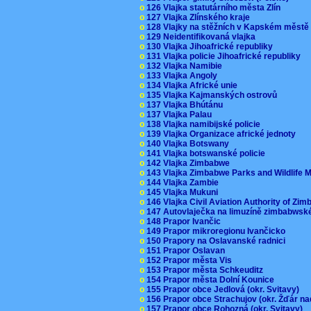
o
126 Vlajka statutárního města Zlín
o
127 Vlajka Zlínského kraje
o
128 Vlajky na stěžních v Kapském měst
o
129 Neidentifikovaná vlajka
o
130 Vlajka Jihoafrické republiky
o
131 Vlajka policie Jihoafrické republiky
o
132 Vlajka Namibie
o
133 Vlajka Angoly
o
134 Vlajka Africké unie
o
135 Vlajka Kajmanských ostrovů
o
137 Vlajka Bhútánu
o
137 Vlajka Palau
o
138 Vlajka namibijské policie
o
139 Vlajka Organizace africké jednoty
o
140 Vlajka Botswany
o
141 Vlajka botswanské policie
o
142 Vlajka Zimbabwe
o
143 Vlajka Zimbabwe Parks and Wildlife
o
144 Vlajka Zambie
o
145 Vlajka Mukuni
o
146 Vlajka Civil Aviation Authority of Z
o
147 Autovlaječka na limuzíně zimbabwsk
o
148 Prapor Ivančic
o
149 Prapor mikroregionu Ivančicko
o
150 Prapory na Oslavanské radnici
o
151 Prapor Oslavan
o
152 Prapor města Vis
o
153 Prapor města Schkeuditz
o
154 Prapor města Dolní Kounice
o
155 Prapor obce Jedlová (okr. Svitavy)
o
156 Prapor obce Strachujov (okr. Žďár n
o
157 Prapor obce Rohozná (okr. Svitavy)