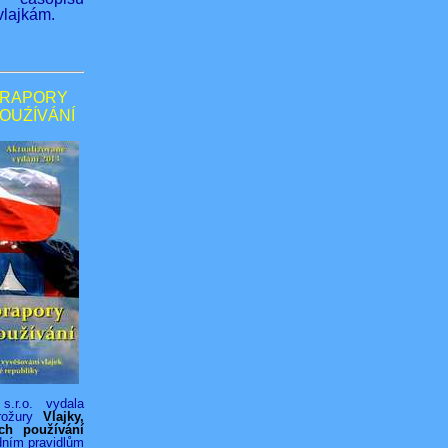
lajkám.
PRAPORY
POUŹÍVÁNÍ
s.r.o. vydala
rožury
Vlajky,
ich používání
dním pravidlům