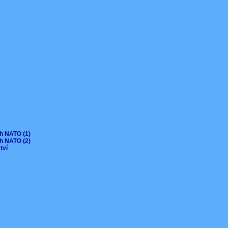
ch NATO (1)
ch NATO (2)
ctví
V