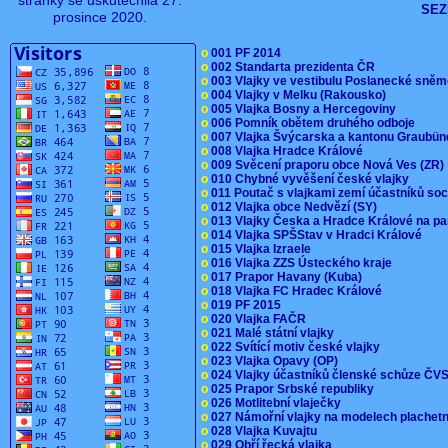
stránky se uskutečnila 27.
SEZ
prosince 2020.
o
001 PF 2014
o
002 Standarta prezidenta ČR
o
003 Vlajky ve vestibulu Poslanecké sn
o
004 Vlajky v Melku (Rakousko)
o
005 Vlajka Bosny a Hercegoviny
o
006 Pomník obětem druhého odboje
o
007 Vlajka Švýcarska a kantonu Graubü
o
008 Vlajka Hradce Králové
o
009 Svěcení praporu obce Nová Ves (ZR
o
010 Chybné vyvěšení české vlajky
o
011 Poutač s vlajkami zemí účastníků s
o
012 Vlajka obce Nedvězí (SY)
o
013 Vlajky Česka a Hradce Králové na pa
o
014 Vlajka SPŠStav v Hradci Králové
o
015 Vlajka Izraele
o
016 Vlajka ZZS Ústeckého kraje
o
017 Prapor Havany (Kuba)
o
018 Vlajka FC Hradec Králové
o
019 PF 2015
o
020 Vlajka FAČR
o
021 Malé státní vlajky
o
022 Svítící motiv české vlajky
o
023 Vlajka Opavy (OP)
o
024 Vlajky účastníků členské schůze Č
o
025 Prapor Srbské republiky
o
026 Motlitební vlaječky
o
027 Námořní vlajky na modelech plachet
o
028 Vlajka Kuvajtu
o
029 Obří řecká vlajka