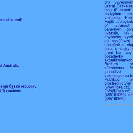
pro vyvěšová
území České rep
jsou tři experti
podvýboru pro
vexilologii, Pet
ormací na moři
Fojtík a Zbyše
64 stranác
barevnými obr
ukazuje, jak
chybnému vyvěš
jak vyvěšovat 
společně s vla
unie, s vlajkymi
firem tak, aby
požadav
aktualizovan
Brožura o
of Australia
všeobecnou čá
jednotliv
vexilologickou te
Publikaci l
prostřednict
mentu České republiky
(www.libea.c
pod Třemšínem
(info@libea
(485161059) ne
(485160520).