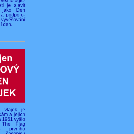
vexilologic-
ti je slavit
 jako Den
 a podporo-
yvěšování
í den.
 vlajek je
kám a jejich
na 1961 vyšlo
o The Flag
- prvního
 časopisu