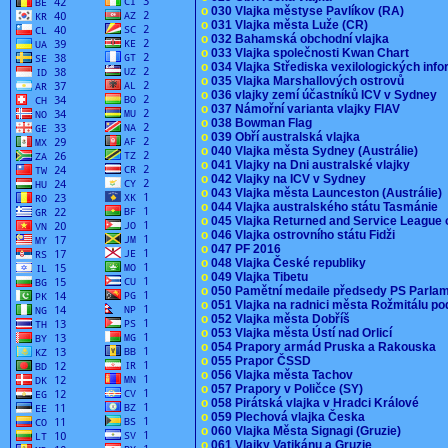
o
030 Vlajka městyse Pavlíkov (RA)
o
031 Vlajka města Luže (CR)
o
032 Bahamská obchodní vlajka
o
033 Vlajka společnosti Kwan Chart
o
034 Vlajka Střediska vexilologických inf
o
035 Vlajka Marshallových ostrovů
o
036 vlajky zemí účastníků ICV v Sydney
o
037 Námořní varianta vlajky FIAV
o
038 Bowman Flag
o
039 Obří australská vlajka
o
040 Vlajka města Sydney (Austrálie)
o
041 Vlajky na Dni australské vlajky
o
042 Vlajky na ICV v Sydney
o
043 Vlajka města Launceston (Austrálie)
o
044 Vlajka australského státu Tasmánie
o
045 Vlajka Returned and Service League 
o
046 Vlajka ostrovního státu Fidži
o
047 PF 2016
o
048 Vlajka České republiky
o
049 Vlajka Tibetu
o
050 Pamětní medaile předsedy PS Parla
o
051 Vlajka na radnici města Rožmitálu 
o
052 Vlajka města Dobříš
o
053 Vlajka města Ústí nad Orlicí
o
054 Prapory armád Pruska a Rakouska
o
055 Prapor ČSSD
o
056 Vlajka města Tachov
o
057 Prapory v Poličce (SY)
o
058 Pirátská vlajka v Hradci Králové
o
059 Plechová vlajka Česka
o
060 Vlajka Města Signagi (Gruzie)
o
061 Vlajky Vatikánu a Gruzie