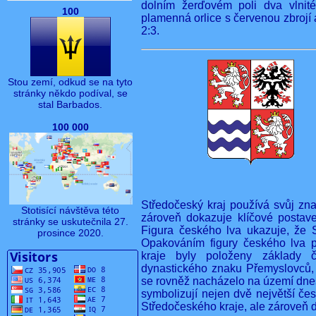
dolním žerďovém poli dva vlnité
100
plamenná orlice s červenou zbrojí a
2:3.
Stou zemí, odkud se na tyto
stránky někdo podíval, se
stal Barbados.
100 000
Středočeský kraj používá svůj zna
Stotisící návštěva této
zároveň dokazuje klíčové postaven
stránky se uskutečnila 27.
Figura českého lva ukazuje, že S
prosince 2020.
Opakováním figury českého lva 
kraje byly položeny základy če
dynastického znaku Přemyslovců, 
se rovněž nacházelo na území dne
symbolizují nejen dvě největší če
Středočeského kraje, ale zároveň do