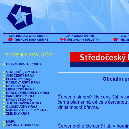
STŘEDISKO VEXI-INFORMACÍ
ZPRAVODAJ vexi.info
VEXIL
THE FLAG DATA CENTRE
THE vexi.info BULLETIN
THE VE
SYMBOLY KRAJŮ ČR
o
HLAVNÍ MĚSTO PRAHA
o
STŘEDOČESKÝ KRAJ
o
JIHOČESKÝ KRAJ
Oficiální 
o
PLZEŇSKÝ KRAJ
o
KARLOVARSKÝ KRAJ
o
ÚSTECKÝ KRAJ
o
LIBERECKÝ KRAJ
o
KRÁLOVÉHRADECKÝ KRAJ
o
PARDUBICKÝ KRAJ
Červeno-stříbrně čtvrcený štít, v 
o
KRAJ VYSOČINA
černá plamenná orlice s červenou zb
o
JIHOMORAVSKÝ KRAJ
o
OLOMOUCKÝ KRAJ
vlnitá modrá břevna.
o
MORAVSKOSLEZSKÝ KRAJ
o
ZLÍNSKÝ KRAJ
o
MAPA
o
ZÁKONY A USNESENÍ
Červeno-bíle čtvrcený list, v horn