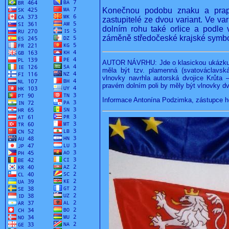
Konečnou podobu znaku a prapo
zastupitelé ze dvou variant. Ve var
dolním rohu také orlice a podle 
záměně středočeské krajské symbo
AUTOR NÁVRHU: Jde o klasickou ukázku t
měla být tzv. plamenná (svatováclavská)
vlnovky navrhla autorská dvojice Krůta – 
pravém dolním poli by měly být vlnovky dvě
Informace Antonína Podzimka, zástupce 