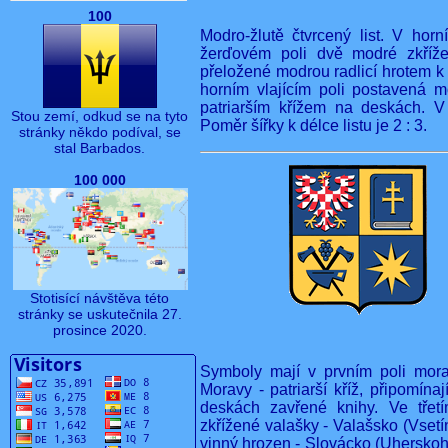
100
Modro-žlutě čtvrcený list. V hor
žerďovém poli dvě modré zkříže
přeložené modrou radlicí hrotem 
horním vlajícím poli postavená m
patriarším křížem na deskách. V 
Stou zemí, odkud se na tyto
Poměr šířky k délce listu je 2 : 3.
stránky někdo podíval, se
stal Barbados.
100 000
Stotisící návštěva této
stránky se uskutečnila 27.
prosince 2020.
Symboly mají v prvním poli mora
Moravy - patriarší kříž, připomína
deskách zavřené knihy. Ve třetí
zkřížené valašky - Valašsko (Vsetí
vinný hrozen - Slovácko (Uherskohr