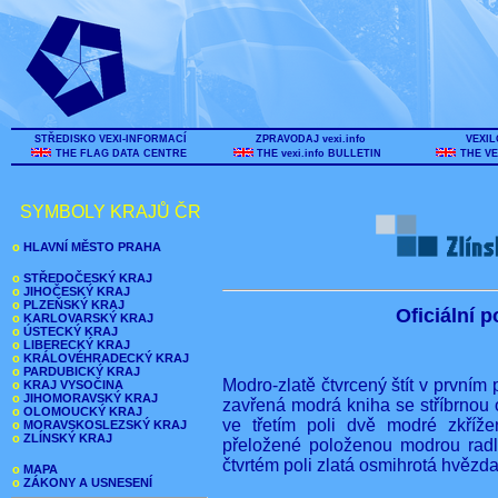
STŘEDISKO VEXI-INFORMACÍ
ZPRAVODAJ vexi.info
VEXIL
THE FLAG DATA CENTRE
THE vexi.info BULLETIN
THE VE
SYMBOLY KRAJŮ ČR
o
HLAVNÍ MĚSTO PRAHA
o
STŘEDOČESKÝ KRAJ
o
JIHOČESKÝ KRAJ
o
PLZEŇSKÝ KRAJ
Oficiální 
o
KARLOVARSKÝ KRAJ
o
ÚSTECKÝ KRAJ
o
LIBERECKÝ KRAJ
o
KRÁLOVÉHRADECKÝ KRAJ
o
PARDUBICKÝ KRAJ
Modro-zlatě čtvrcený štít v prvním
o
KRAJ VYSOČINA
o
JIHOMORAVSKÝ KRAJ
zavřená modrá kniha se stříbrnou 
o
OLOMOUCKÝ KRAJ
ve třetím poli dvě modré zkříž
o
MORAVSKOSLEZSKÝ KRAJ
o
ZLÍNSKÝ KRAJ
přeložené položenou modrou rad
čtvrtém poli zlatá osmihrotá hvězda
o
MAPA
o
ZÁKONY A USNESENÍ