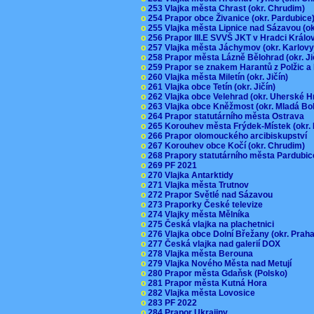
o
253 Vlajka města Chrast (okr. Chrudim)
o
254 Prapor obce Živanice (okr. Pardubic
o
255 Vlajka města Lipnice nad Sázavou (o
o
256 Prapor III.E SVVŠ JKT v Hradci Král
o
257 Vlajka města Jáchymov (okr. Karlov
o
258 Prapor města Lázně Bělohrad (okr. J
o
259 Prapor se znakem Harantů z Polžic 
o
260 Vlajka města Miletín (okr. Jičín)
o
261 Vlajka obce Tetín (okr. Jičín)
o
262 Vlajka obce Velehrad (okr. Uherské H
o
263 Vlajka obce Kněžmost (okr. Mladá Bo
o
264 Prapor statutárního města Ostrava
o
265 Korouhev města Frýdek-Místek (okr.
o
266 Prapor olomouckého arcibiskupství
o
267 Korouhev obce Kočí (okr. Chrudim)
o
268 Prapory statutárního města Pardubi
o
269 PF 2021
o
270 Vlajka Antarktidy
o
271 Vlajka města Trutnov
o
272 Prapor Světlé nad Sázavou
o
273 Praporky České televize
o
274 Vlajky města Mělníka
o
275 Česká vlajka na plachetnici
o
276 Vlajka obce Dolní Břežany (okr. Pra
o
277 Česká vlajka nad galerií DOX
o
278 Vlajka města Berouna
o
279 Vlajka Nového Města nad Metují
o
280 Prapor města Gdaňsk (Polsko)
o
281 Prapor města Kutná Hora
o
282 Vlajka města Lovosice
o
283 PF 2022
o
284 Prapor Ukrajiny