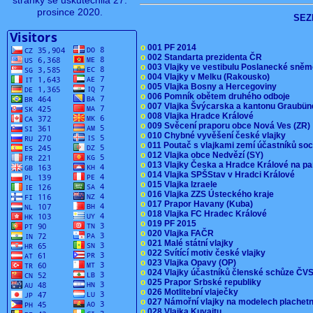
stránky se uskutečnila 27.
prosince 2020.
SEZ
o
001 PF 2014
o
002 Standarta prezidenta ČR
o
003 Vlajky ve vestibulu Poslanecké sn
o
004 Vlajky v Melku (Rakousko)
o
005 Vlajka Bosny a Hercegoviny
o
006 Pomník obětem druhého odboje
o
007 Vlajka Švýcarska a kantonu Graubü
o
008 Vlajka Hradce Králové
o
009 Svěcení praporu obce Nová Ves (ZR
o
010 Chybné vyvěšení české vlajky
o
011 Poutač s vlajkami zemí účastníků s
o
012 Vlajka obce Nedvězí (SY)
o
013 Vlajky Česka a Hradce Králové na pa
o
014 Vlajka SPŠStav v Hradci Králové
o
015 Vlajka Izraele
o
016 Vlajka ZZS Ústeckého kraje
o
017 Prapor Havany (Kuba)
o
018 Vlajka FC Hradec Králové
o
019 PF 2015
o
020 Vlajka FAČR
o
021 Malé státní vlajky
o
022 Svítící motiv české vlajky
o
023 Vlajka Opavy (OP)
o
024 Vlajky účastníků členské schůze Č
o
025 Prapor Srbské republiky
o
026 Motlitební vlaječky
o
027 Námořní vlajky na modelech plachet
o
028 Vlajka Kuvajtu