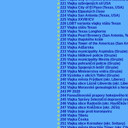
o
221 Vlajky ozbrojených sil USA
o
222 Vlajka City of El Paso (Texas, USA)
o
223 Vlajka Elpaských čivav
o
224 Vlajka San Antonia (Texas, USA)
o
225 Vlajka XXVIII ICV
o
226 LGBT varianta vlajky státu Texas
o
227 Vlajka státu Texas
o
228 Vlajka Texas Longhorns
o
229 Vlajka Pearl Brewery (San Antonio, 
o
230 Vlajka thajského krále
o
231 Vlajka Tower of the Americas (San A
o
232 Vlajka Adžarska
o
233 Vlajka municipality Aspindza (Gruzie
o
234 Vlajka hlídkové policie (Gruzie)
o
235 Vlajka municipality Mestia (Gruzie)
o
236 Vlajka pohraniční policie (Gruzie)
o
237 Vlajka Spojených letišť (Gruzie)
o
238 Vlajka Ministerstva vnitra (Gruzie)
o
239 Výzdoba v ulicích Tbilisi (Gruzie)
o
240 Vlajka města Frýdlant (okr. Liberec)
o
241 Vlajka obce Lázně Libverda (okr. Lib
o
242 Vlajka Moravské genealogické a hera
o
243 PF 2020
o
244 Fanouškovské prapory hokejového k
o
245 Vlajka Správy železniční dopravní c
o
246 Vlajka obce Radostín (okr. Havlíčkův
o
247 Vlajka obce Kněžnice (okr. Jičín)
o
248 Vlajka boje proti koronaviru
o
249 Vlajka Tibetu
o
250 Vlajka Česka
o
251 Vlajka obce Korouhev (okr. Svitavy)
o
252 Vlajka města Hrochův Týnec (okr. C