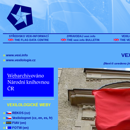
STŘEDISKO VEXI-INFORMACÍ
ZPRAVODAJ vexi.info
VEXIL
THE FLAG DATA CENTRE
THE vexi.info BULLETIN
THE VE
VE
o
www.vexi.info
o
www.vexilologie.cz
(Není-li uvedeno ji
VEXILOLOGICKÉ WEBY
o
REKOS (cz)
o
Vexilolognet (cz, en, es, fr)
o
FIAV (en)
o
FOTW (en)