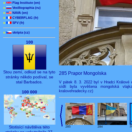
o
Flag Institute (en)
o
Vexillographia (ru)
o
NAVA (en)
o
CYBERFLAG (fr)
o
SFV (fr)
o
skripta (cz)
100
Stou zemí, odkud se na tyto
285 Prapor Mongolska
stránky někdo podíval, se
stal Barbados.
V pátek 8. 3. 2022 byl v Hradci Králové
sídlí byla vyvěšena mongolská vlajk
kralovehradecky.cz)
100 000
2
Stotisící návštěva této
284
285