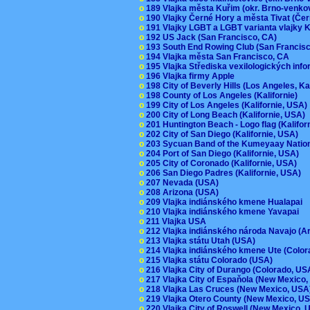
o
189 Vlajka města Kuřim (okr. Brno-venk
o
190 Vlajky Černé Hory a města Tivat (Če
o
191 Vlajky LGBT a LGBT varianta vlajky K
o
192 US Jack (San Francisco, CA)
o
193 South End Rowing Club (San Francis
o
194 Vlajka města San Francisco, CA
o
195 Vlajka Střediska vexilologických inf
o
196 Vlajka firmy Apple
o
198 City of Beverly Hills (Los Angeles, Ka
o
198 County of Los Angeles (Kalifornie)
o
199 City of Los Angeles (Kalifornie, USA
o
200 City of Long Beach (Kalifornie, USA)
o
201 Huntington Beach - Logo flag (Kalifo
o
202 City of San Diego (Kalifornie, USA)
o
203 Sycuan Band of the Kumeyaay Nation
o
204 Port of San Diego (Kalifornie, USA)
o
205 City of Coronado (Kalifornie, USA)
o
206 San Diego Padres (Kalifornie, USA)
o
207 Nevada (USA)
o
208 Arizona (USA)
o
209 Vlajka indiánského kmene Hualapai
o
210 Vlajka indiánského kmene Yavapai
o
211 Vlajka USA
o
212 Vlajka indiánského národa Navajo (A
o
213 Vlajka státu Utah (USA)
o
214 Vlajka indiánského kmene Ute (Colo
o
215 Vlajka státu Colorado (USA)
o
216 Vlajka City of Durango (Colorado, U
o
217 Vlajka City of Espaňola (New Mexico
o
218 Vlajka Las Cruces (New Mexico, US
o
219 Vlajka Otero County (New Mexico, 
o
220 Vlajka City of Roswell (New Mexico,