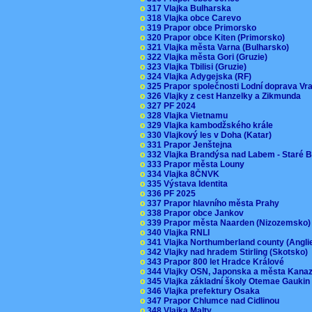
o
317 Vlajka Bulharska
o
318 Vlajka obce Carevo
o
319 Prapor obce Primorsko
o
320 Prapor obce Kiten (Primorsko)
o
321 Vlajka města Varna (Bulharsko)
o
322 Vlajka města Gori (Gruzie)
o
323 Vlajka Tbilisi (Gruzie)
o
324 Vlajka Adygejska (RF)
o
325 Prapor společnosti Lodní doprava V
o
326 Vlajky z cest Hanzelky a Zikmunda
o
327 PF 2024
o
328 Vlajka Vietnamu
o
329 Vlajka kambodžského krále
o
330 Vlajkový les v Doha (Katar)
o
331 Prapor Jenštejna
o
332 Vlajka Brandýsa nad Labem - Staré 
o
333 Prapor města Louny
o
334 Vlajka 8ČNVK
o
335 Výstava Identita
o
336 PF 2025
o
337 Prapor hlavního města Prahy
o
338 Prapor obce Jankov
o
339 Prapor města Naarden (Nizozemsko
o
340 Vlajka RNLI
o
341 Vlajka Northumberland county (Angl
o
342 Vlajky nad hradem Stirling (Skotsko)
o
343 Prapor 800 let Hradce Králové
o
344 Vlajky OSN, Japonska a města Kan
o
345 Vlajka základní školy Otemae Gauki
o
346 Vlajka prefektury Osaka
o
347 Prapor Chlumce nad Cidlinou
o
348 Vlajka Malty