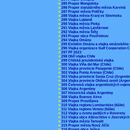
o
285 Prapor Mongolska
o
286 Prapor statutárního města Karviná
o
287 Prapor města Poličky
o
288 Vlajka města Kranj ve Slovinsku
o
289 Vlajka Lublaně
o
290 Vlajka města Pivka
o
291 Vlajka města Lanškroun
o
292 Vlajka města Štíty
o
293 Prapor obce Postřelmov
o
294 Vlajka Ománu
o
295 Emblém Ománu a vlajka ománského 
o
296 Vlajka organizace Gulf Cooperation
o
297 PF 2023
o
298 Obří vlajka Chile
o
299 Chilská prezidentská vlajka
o
300 Vlajka Viňa del Mar (Chile)
o
301 Vlajka provincie Patagonie (Chile)
o
302 Vlajka Punta Arenas (Chile)
o
303 Vlajka provincie Santa Cruz (Argenti
o
304 Vlajka provincie Ohňová země (Arge
o
305 Čelenová vlajka argentinských vojen
o
306 Vlajka Argentiny
o
307 Historická vlajka Argentiny
o
308 Vlajka Buenos Aires
o
309 Prapor Prostějova
o
310 Vlajka regionu Lombardsko (Itálie)
o
311 Vlajka regionu Veneto (Itálie)
o
312 Vlajky u zvonu padlých v Roveretu
o
313 Vlajka obce Albrechtive v Jizerskýc
o
314 Vlajka města Tanvald
o
315 Prapor města Nový Jičín
o
316 Prapor obce Jeřice