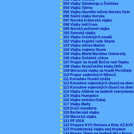
o
093 Vlajky Göteborgu a Švédska
o
094 Vlajka Tjörnu
o
095 Vlajka hlavního města Norska Oslo
o
096 Státní vlajka Norska
o
097 Norská královská vlajka
o
098 Vlajky lodi Fram
o
099 Norská poštovní vlajka
o
100 Samská vlajka
o
101 Vlajka švédských soudů
o
102 Vlajka krajské rady Skane
o
103 Vlajka města Malmö
o
104 Vlajka regionu Skane
o
105 Vlajka World Maritime University
o
106 Vlajka Švédské církve
o
107 Prapor na hradě Bečov nad Teplou
o
108 Vlajka Veslařského klubu Ohře
o
109 Moravská vlajka na hradě Pernštejn
o
110 Prapor sudetských Němců
o
111 Korouhev Hradní stráže
o
112 Korouhve vojenských útvarů na dne
o
113 Korouhve vojenských útvarů na dne
o
114 Vlajka Albánie na budově velvyslane
o
115 Vlajka Humpolce
o
116 Vlajka emirátu Dubaj
o
117 Vlajka Malty
o
118 Dračí standarta
o
119 Berberská vlajka
o
120 Marocká vlajka
o
121 PF 2018
o
122 Prapory KVV Ostrava a Roty AZ KV
o
123 Prezidentská vlajka nad Hradem
o
124 Prapor Tibetu na budově NG v Praze