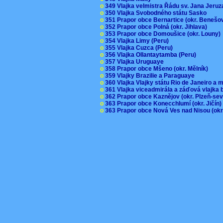
o
349 Vlajka velmistra Řádu sv. Jana Jer
o
350 Vlajka Svobodného státu Sasko
o
351 Prapor obce Bernartice (okr. Beneš
o
352 Prapor obce Polná (okr. Jihlava)
o
353 Prapor obce Domoušice (okr. Louny
o
354 Vlajka Limy (Peru)
o
355 Vlajka Cuzca (Peru)
o
356 Vlajka Ollantaytamba (Peru)
o
357 Vlajka Uruguaye
o
358 Prapor obce Mšeno (okr. Mělník)
o
359 Vlajky Brazilie a Paraguaye
o
360 Vlajka Vlajky státu Rio de Janeiro a 
o
361 Vlajka viceadmirála a záďová vlajka
o
362 Prapor obce Kaznějov (okr. Plzeň-se
o
363 Prapor obce Konecchlumí (okr. Jičín
o
363 Prapor obce Nová Ves nad Nisou (okr