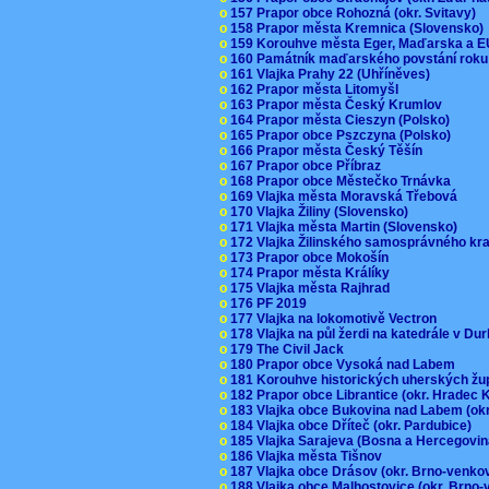
o
157 Prapor obce Rohozná (okr. Svitavy)
o
158 Prapor města Kremnica (Slovensko
o
159 Korouhve města Eger, Maďarska a 
o
160 Památník maďarského povstání roku
o
161 Vlajka Prahy 22 (Uhříněves)
o
162 Prapor města Litomyšl
o
163 Prapor města Český Krumlov
o
164 Prapor města Cieszyn (Polsko)
o
165 Prapor obce Pszczyna (Polsko)
o
166 Prapor města Český Těšín
o
167 Prapor obce Příbraz
o
168 Prapor obce Městečko Trnávka
o
169 Vlajka města Moravská Třebová
o
170 Vlajka Žiliny (Slovensko)
o
171 Vlajka města Martin (Slovensko)
o
172 Vlajka Žilinského samosprávného kr
o
173 Prapor obce Mokošín
o
174 Prapor města Králíky
o
175 Vlajka města Rajhrad
o
176 PF 2019
o
177 Vlajka na lokomotivě Vectron
o
178 Vlajka na půl žerdi na katedrále v D
o
179 The Civil Jack
o
180 Prapor obce Vysoká nad Labem
o
181 Korouhve historických uherských ž
o
182 Prapor obce Librantice (okr. Hradec 
o
183 Vlajka obce Bukovina nad Labem (ok
o
184 Vlajka obce Dříteč (okr. Pardubice)
o
185 Vlajka Sarajeva (Bosna a Hercegovi
o
186 Vlajka města Tišnov
o
187 Vlajka obce Drásov (okr. Brno-venk
o
188 Vlajka obce Malhostovice (okr. Brno