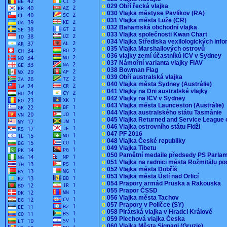
o
029 Obří řecká vlajka
o
030 Vlajka městyse Pavlíkov (RA)
o
031 Vlajka města Luže (CR)
o
032 Bahamská obchodní vlajka
o
033 Vlajka společnosti Kwan Chart
o
034 Vlajka Střediska vexilologických inf
o
035 Vlajka Marshallových ostrovů
o
036 vlajky zemí účastníků ICV v Sydney
o
037 Námořní varianta vlajky FIAV
o
038 Bowman Flag
o
039 Obří australská vlajka
o
040 Vlajka města Sydney (Austrálie)
o
041 Vlajky na Dni australské vlajky
o
042 Vlajky na ICV v Sydney
o
043 Vlajka města Launceston (Austrálie)
o
044 Vlajka australského státu Tasmánie
o
045 Vlajka Returned and Service League 
o
046 Vlajka ostrovního státu Fidži
o
047 PF 2016
o
048 Vlajka České republiky
o
049 Vlajka Tibetu
o
050 Pamětní medaile předsedy PS Parla
o
051 Vlajka na radnici města Rožmitálu 
o
052 Vlajka města Dobříš
o
053 Vlajka města Ústí nad Orlicí
o
054 Prapory armád Pruska a Rakouska
o
055 Prapor ČSSD
o
056 Vlajka města Tachov
o
057 Prapory v Poličce (SY)
o
058 Pirátská vlajka v Hradci Králové
o
059 Plechová vlajka Česka
o
060 Vlajka Města Signagi (Gruzie)