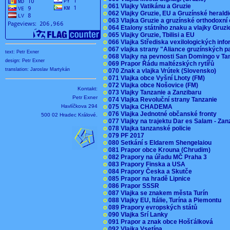
o
061 Vlajky Vatikánu a Gruzie
o
062 Vlajky Gruzie, EU a Gruzínské herald
o
063 Vlajka Gruzie a gruzínské orthodoxní
o
064 Etalony státního znaku a vlajky Gruz
o
065 Vlajky Gruzie, Tbilisi a EU
o
066 Vlajka Střediska vexilologických inf
o
067 vlajka strany "Aliance gruzínských p
text: Petr Exner
o
068 Vlajky na pevnosti San Domingo v Ta
design: Petr Exner
o
069 Prapor Řádu maltézských rytířů
translation: Jaroslav Martykán
o
070 Znak a vlajka Vrútek (Slovensko)
o
071 Vlajka obce Vyšní Lhoty (FM)
o
072 Vlajka obce Nošovice (FM)
Kontakt:
o
073 Vlajky Tanzanie a Zanzibaru
Petr Exner
o
074 Vlajka Revoluční strany Tanzanie
Havlíčkova 294
o
075 Vlajka CHADEMA
o
076 Vlajka Jednotné občanské fronty
500 02 Hradec Králové.
o
077 Vlajky na trajektu Dar es Salam - Za
o
078 Vlajka tanzanské policie
o
079 PF 2017
o
080 Setkání s Eldarem Shengelaiou
o
081 Prapor obce Krouna (Chrudim)
o
082 Prapory na úřadu MČ Praha 3
o
083 Prapory Finska a USA
o
084 Prapory Česka a Skutče
o
085 Prapor na hradě Lipnice
o
086 Prapor SSSR
o
087 Vlajka se znakem města Turín
o
088 Vlajky EU, Itálie, Turína a Piemontu
o
089 Prapory evropských států
o
090 Vlajka Srí Lanky
o
091 Prapor a znak obce Hošťálková
o
092 Vlajka Vsetína