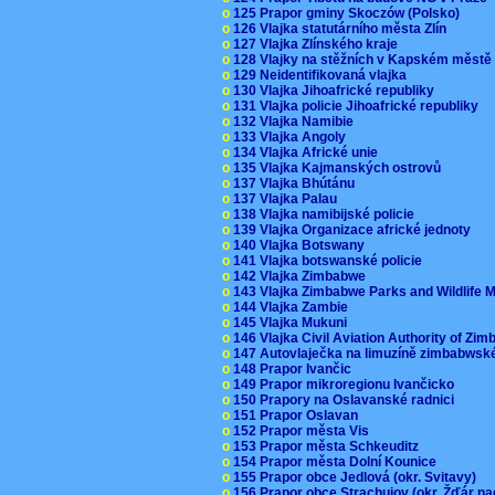
o
125 Prapor gminy Skoczów (Polsko)
o
126 Vlajka statutárního města Zlín
o
127 Vlajka Zlínského kraje
o
128 Vlajky na stěžních v Kapském měst
o
129 Neidentifikovaná vlajka
o
130 Vlajka Jihoafrické republiky
o
131 Vlajka policie Jihoafrické republiky
o
132 Vlajka Namibie
o
133 Vlajka Angoly
o
134 Vlajka Africké unie
o
135 Vlajka Kajmanských ostrovů
o
137 Vlajka Bhútánu
o
137 Vlajka Palau
o
138 Vlajka namibijské policie
o
139 Vlajka Organizace africké jednoty
o
140 Vlajka Botswany
o
141 Vlajka botswanské policie
o
142 Vlajka Zimbabwe
o
143 Vlajka Zimbabwe Parks and Wildlife
o
144 Vlajka Zambie
o
145 Vlajka Mukuni
o
146 Vlajka Civil Aviation Authority of Z
o
147 Autovlaječka na limuzíně zimbabwsk
o
148 Prapor Ivančic
o
149 Prapor mikroregionu Ivančicko
o
150 Prapory na Oslavanské radnici
o
151 Prapor Oslavan
o
152 Prapor města Vis
o
153 Prapor města Schkeuditz
o
154 Prapor města Dolní Kounice
o
155 Prapor obce Jedlová (okr. Svitavy)
o
156 Prapor obce Strachujov (okr. Žďár n