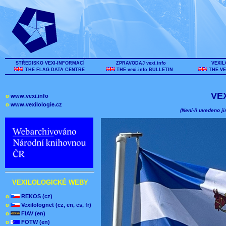
STŘEDISKO VEXI-INFORMACÍ
ZPRAVODAJ vexi.info
VEXIL
THE FLAG DATA CENTRE
THE vexi.info BULLETIN
THE VE
VE
o
www.vexi.info
o
www.vexilologie.cz
(Není-li uvedeno ji
VEXILOLOGICKÉ WEBY
o
REKOS (cz)
o
Vexilolognet (cz, en, es, fr)
o
FIAV (en)
o
FOTW (en)