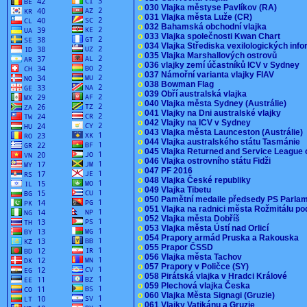
o
030 Vlajka městyse Pavlíkov (RA)
o
031 Vlajka města Luže (CR)
o
032 Bahamská obchodní vlajka
o
033 Vlajka společnosti Kwan Chart
o
034 Vlajka Střediska vexilologických inf
o
035 Vlajka Marshallových ostrovů
o
036 vlajky zemí účastníků ICV v Sydney
o
037 Námořní varianta vlajky FIAV
o
038 Bowman Flag
o
039 Obří australská vlajka
o
040 Vlajka města Sydney (Austrálie)
o
041 Vlajky na Dni australské vlajky
o
042 Vlajky na ICV v Sydney
o
043 Vlajka města Launceston (Austrálie)
o
044 Vlajka australského státu Tasmánie
o
045 Vlajka Returned and Service League 
o
046 Vlajka ostrovního státu Fidži
o
047 PF 2016
o
048 Vlajka České republiky
o
049 Vlajka Tibetu
o
050 Pamětní medaile předsedy PS Parla
o
051 Vlajka na radnici města Rožmitálu 
o
052 Vlajka města Dobříš
o
053 Vlajka města Ústí nad Orlicí
o
054 Prapory armád Pruska a Rakouska
o
055 Prapor ČSSD
o
056 Vlajka města Tachov
o
057 Prapory v Poličce (SY)
o
058 Pirátská vlajka v Hradci Králové
o
059 Plechová vlajka Česka
o
060 Vlajka Města Signagi (Gruzie)
o
061 Vlajky Vatikánu a Gruzie