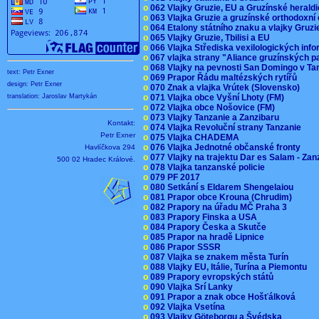
o
062 Vlajky Gruzie, EU a Gruzínské herald
o
063 Vlajka Gruzie a gruzínské orthodoxní
o
064 Etalony státního znaku a vlajky Gruz
o
065 Vlajky Gruzie, Tbilisi a EU
o
066 Vlajka Střediska vexilologických inf
o
067 vlajka strany "Aliance gruzínských p
o
068 Vlajky na pevnosti San Domingo v Ta
text: Petr Exner
o
069 Prapor Řádu maltézských rytířů
design: Petr Exner
o
070 Znak a vlajka Vrútek (Slovensko)
o
071 Vlajka obce Vyšní Lhoty (FM)
translation: Jaroslav Martykán
o
072 Vlajka obce Nošovice (FM)
o
073 Vlajky Tanzanie a Zanzibaru
Kontakt:
o
074 Vlajka Revoluční strany Tanzanie
Petr Exner
o
075 Vlajka CHADEMA
o
076 Vlajka Jednotné občanské fronty
Havlíčkova 294
o
077 Vlajky na trajektu Dar es Salam - Za
500 02 Hradec Králové.
o
078 Vlajka tanzanské policie
o
079 PF 2017
o
080 Setkání s Eldarem Shengelaiou
o
081 Prapor obce Krouna (Chrudim)
o
082 Prapory na úřadu MČ Praha 3
o
083 Prapory Finska a USA
o
084 Prapory Česka a Skutče
o
085 Prapor na hradě Lipnice
o
086 Prapor SSSR
o
087 Vlajka se znakem města Turín
o
088 Vlajky EU, Itálie, Turína a Piemontu
o
089 Prapory evropských států
o
090 Vlajka Srí Lanky
o
091 Prapor a znak obce Hošťálková
o
092 Vlajka Vsetína
o
093 Vlajky Göteborgu a Švédska