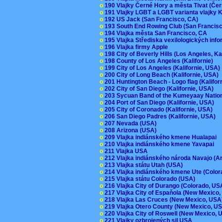
o
190 Vlajky Černé Hory a města Tivat (Če
o
191 Vlajky LGBT a LGBT varianta vlajky K
o
192 US Jack (San Francisco, CA)
o
193 South End Rowing Club (San Francis
o
194 Vlajka města San Francisco, CA
o
195 Vlajka Střediska vexilologických inf
o
196 Vlajka firmy Apple
o
198 City of Beverly Hills (Los Angeles, Ka
o
198 County of Los Angeles (Kalifornie)
o
199 City of Los Angeles (Kalifornie, USA
o
200 City of Long Beach (Kalifornie, USA)
o
201 Huntington Beach - Logo flag (Kalifo
o
202 City of San Diego (Kalifornie, USA)
o
203 Sycuan Band of the Kumeyaay Nation
o
204 Port of San Diego (Kalifornie, USA)
o
205 City of Coronado (Kalifornie, USA)
o
206 San Diego Padres (Kalifornie, USA)
o
207 Nevada (USA)
o
208 Arizona (USA)
o
209 Vlajka indiánského kmene Hualapai
o
210 Vlajka indiánského kmene Yavapai
o
211 Vlajka USA
o
212 Vlajka indiánského národa Navajo (A
o
213 Vlajka státu Utah (USA)
o
214 Vlajka indiánského kmene Ute (Colo
o
215 Vlajka státu Colorado (USA)
o
216 Vlajka City of Durango (Colorado, U
o
217 Vlajka City of Espaňola (New Mexico
o
218 Vlajka Las Cruces (New Mexico, US
o
219 Vlajka Otero County (New Mexico, 
o
220 Vlajka City of Roswell (New Mexico,
o
221 Vlajky ozbrojených sil USA