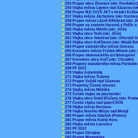
o
254 Prapor obce Živanice (okr. Pardubic
o
255 Vlajka města Lipnice nad Sázavou (o
o
256 Prapor III.E SVVŠ JKT v Hradci Král
o
257 Vlajka města Jáchymov (okr. Karlov
o
258 Prapor města Lázně Bělohrad (okr. J
o
259 Prapor se znakem Harantů z Polžic 
o
260 Vlajka města Miletín (okr. Jičín)
o
261 Vlajka obce Tetín (okr. Jičín)
o
262 Vlajka obce Velehrad (okr. Uherské H
o
263 Vlajka obce Kněžmost (okr. Mladá Bo
o
264 Prapor statutárního města Ostrava
o
265 Korouhev města Frýdek-Místek (okr.
o
266 Prapor olomouckého arcibiskupství
o
267 Korouhev obce Kočí (okr. Chrudim)
o
268 Prapory statutárního města Pardubi
o
269 PF 2021
o
270 Vlajka Antarktidy
o
271 Vlajka města Trutnov
o
272 Prapor Světlé nad Sázavou
o
273 Praporky České televize
o
274 Vlajky města Mělníka
o
275 Česká vlajka na plachetnici
o
276 Vlajka obce Dolní Břežany (okr. Pra
o
277 Česká vlajka nad galerií DOX
o
278 Vlajka města Berouna
o
279 Vlajka Nového Města nad Metují
o
280 Prapor města Gdaňsk (Polsko)
o
281 Prapor města Kutná Hora
o
282 Vlajka města Lovosice
o
283 PF 2022
o
284 Prapor Ukrajiny
o
285 Prapor Mongolska