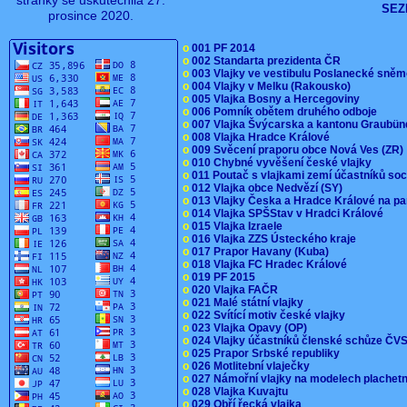
stránky se uskutečnila 27.
SEZ
prosince 2020.
o
001 PF 2014
o
002 Standarta prezidenta ČR
o
003 Vlajky ve vestibulu Poslanecké sn
o
004 Vlajky v Melku (Rakousko)
o
005 Vlajka Bosny a Hercegoviny
o
006 Pomník obětem druhého odboje
o
007 Vlajka Švýcarska a kantonu Graubü
o
008 Vlajka Hradce Králové
o
009 Svěcení praporu obce Nová Ves (ZR
o
010 Chybné vyvěšení české vlajky
o
011 Poutač s vlajkami zemí účastníků s
o
012 Vlajka obce Nedvězí (SY)
o
013 Vlajky Česka a Hradce Králové na pa
o
014 Vlajka SPŠStav v Hradci Králové
o
015 Vlajka Izraele
o
016 Vlajka ZZS Ústeckého kraje
o
017 Prapor Havany (Kuba)
o
018 Vlajka FC Hradec Králové
o
019 PF 2015
o
020 Vlajka FAČR
o
021 Malé státní vlajky
o
022 Svítící motiv české vlajky
o
023 Vlajka Opavy (OP)
o
024 Vlajky účastníků členské schůze Č
o
025 Prapor Srbské republiky
o
026 Motlitební vlaječky
o
027 Námořní vlajky na modelech plachet
o
028 Vlajka Kuvajtu
o
029 Obří řecká vlajka