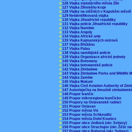
o
126 Vlajka statutárního města Zlín
o
127 Vlajka Zlínského kraje
o
128 Vlajky na stěžních v Kapském měst
o
129 Neidentifikovaná vlajka
o
130 Vlajka Jihoafrické republiky
o
131 Vlajka policie Jihoafrické republiky
o
132 Vlajka Namibie
o
133 Vlajka Angoly
o
134 Vlajka Africké unie
o
135 Vlajka Kajmanských ostrovů
o
137 Vlajka Bhútánu
o
137 Vlajka Palau
o
138 Vlajka namibijské policie
o
139 Vlajka Organizace africké jednoty
o
140 Vlajka Botswany
o
141 Vlajka botswanské policie
o
142 Vlajka Zimbabwe
o
143 Vlajka Zimbabwe Parks and Wildlife
o
144 Vlajka Zambie
o
145 Vlajka Mukuni
o
146 Vlajka Civil Aviation Authority of Z
o
147 Autovlaječka na limuzíně zimbabwsk
o
148 Prapor Ivančic
o
149 Prapor mikroregionu Ivančicko
o
150 Prapory na Oslavanské radnici
o
151 Prapor Oslavan
o
152 Prapor města Vis
o
153 Prapor města Schkeuditz
o
154 Prapor města Dolní Kounice
o
155 Prapor obce Jedlová (okr. Svitavy)
o
156 Prapor obce Strachujov (okr. Žďár n
o
157 Prapor obce Rohozná (okr. Svitavy)