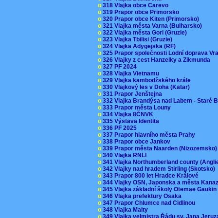
o
318 Vlajka obce Carevo
o
319 Prapor obce Primorsko
o
320 Prapor obce Kiten (Primorsko)
o
321 Vlajka města Varna (Bulharsko)
o
322 Vlajka města Gori (Gruzie)
o
323 Vlajka Tbilisi (Gruzie)
o
324 Vlajka Adygejska (RF)
o
325 Prapor společnosti Lodní doprava V
o
326 Vlajky z cest Hanzelky a Zikmunda
o
327 PF 2024
o
328 Vlajka Vietnamu
o
329 Vlajka kambodžského krále
o
330 Vlajkový les v Doha (Katar)
o
331 Prapor Jenštejna
o
332 Vlajka Brandýsa nad Labem - Staré 
o
333 Prapor města Louny
o
334 Vlajka 8ČNVK
o
335 Výstava Identita
o
336 PF 2025
o
337 Prapor hlavního města Prahy
o
338 Prapor obce Jankov
o
339 Prapor města Naarden (Nizozemsko
o
340 Vlajka RNLI
o
341 Vlajka Northumberland county (Angl
o
342 Vlajky nad hradem Stirling (Skotsko)
o
343 Prapor 800 let Hradce Králové
o
344 Vlajky OSN, Japonska a města Kan
o
345 Vlajka základní školy Otemae Gauki
o
346 Vlajka prefektury Osaka
o
347 Prapor Chlumce nad Cidlinou
o
348 Vlajka Malty
o
349 Vlajka velmistra Řádu sv. Jana Jer