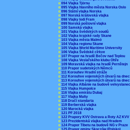
o
094 Vlajka Tjörnu
o
095 Vlajka hlavního města Norska Oslo
o
096 Státní vlajka Norska
o
097 Norská královská vlajka
o
098 Vlajky lodi Fram
o
099 Norská poštovní vlajka
o
100 Samská vlajka
o
101 Vlajka švédských soudů
o
102 Vlajka krajské rady Skane
o
103 Vlajka města Malmö
o
104 Vlajka regionu Skane
o
105 Vlajka World Maritime University
o
106 Vlajka Švédské církve
o
107 Prapor na hradě Bečov nad Teplou
o
108 Vlajka Veslařského klubu Ohře
o
109 Moravská vlajka na hradě Pernštejn
o
110 Prapor sudetských Němců
o
111 Korouhev Hradní stráže
o
112 Korouhve vojenských útvarů na dne
o
113 Korouhve vojenských útvarů na dne
o
114 Vlajka Albánie na budově velvyslane
o
115 Vlajka Humpolce
o
116 Vlajka emirátu Dubaj
o
117 Vlajka Malty
o
118 Dračí standarta
o
119 Berberská vlajka
o
120 Marocká vlajka
o
121 PF 2018
o
122 Prapory KVV Ostrava a Roty AZ KV
o
123 Prezidentská vlajka nad Hradem
o
124 Prapor Tibetu na budově NG v Praze
o
125 Prapor gminy Skoczów (Polsko)