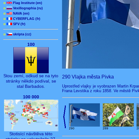
o
Flag Institute (en)
o
Vexillographia (ru)
o
NAVA (en)
o
CYBERFLAG (fr)
o
SFV (fr)
o
skripta (cz)
100
Stou zemí, odkud se na tyto
290 Vlajka města Pivka
stránky někdo podíval, se
stal Barbados.
Uprostřed vlajky je vyobrazen Martin Krpan
Frana Levstika z roku 1858. Ve městě Pivk
100 000
2
290
289
Stotisící návštěva této