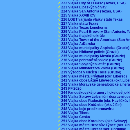
o
222 Vlajka City of El Paso (Texas, USA)
o
223 Vlajka Elpaských čivav
o
224 Vlajka San Antonia (Texas, USA)
o
225 Vlajka XXVIII ICV
o
226 LGBT varianta vlajky státu Texas
o
227 Vlajka státu Texas
o
228 Vlajka Texas Longhorns
o
229 Vlajka Pearl Brewery (San Antonio, 
o
230 Vlajka thajského krále
o
231 Vlajka Tower of the Americas (San A
o
232 Vlajka Adžarska
o
233 Vlajka municipality Aspindza (Gruzie
o
234 Vlajka hlídkové policie (Gruzie)
o
235 Vlajka municipality Mestia (Gruzie)
o
236 Vlajka pohraniční policie (Gruzie)
o
237 Vlajka Spojených letišť (Gruzie)
o
238 Vlajka Ministerstva vnitra (Gruzie)
o
239 Výzdoba v ulicích Tbilisi (Gruzie)
o
240 Vlajka města Frýdlant (okr. Liberec)
o
241 Vlajka obce Lázně Libverda (okr. Lib
o
242 Vlajka Moravské genealogické a hera
o
243 PF 2020
o
244 Fanouškovské prapory hokejového k
o
245 Vlajka Správy železniční dopravní c
o
246 Vlajka obce Radostín (okr. Havlíčkův
o
247 Vlajka obce Kněžnice (okr. Jičín)
o
248 Vlajka boje proti koronaviru
o
249 Vlajka Tibetu
o
250 Vlajka Česka
o
251 Vlajka obce Korouhev (okr. Svitavy)
o
252 Vlajka města Hrochův Týnec (okr. C
o
253 Vlajka města Chrast (okr. Chrudim)