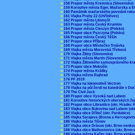
o
158 Prapor města Kremnica (Slovensko
o
159 Korouhve města Eger, Maďarska a 
o
160 Památník maďarského povstání roku
o
161 Vlajka Prahy 22 (Uhříněves)
o
162 Prapor města Litomyšl
o
163 Prapor města Český Krumlov
o
164 Prapor města Cieszyn (Polsko)
o
165 Prapor obce Pszczyna (Polsko)
o
166 Prapor města Český Těšín
o
167 Prapor obce Příbraz
o
168 Prapor obce Městečko Trnávka
o
169 Vlajka města Moravská Třebová
o
170 Vlajka Žiliny (Slovensko)
o
171 Vlajka města Martin (Slovensko)
o
172 Vlajka Žilinského samosprávného kr
o
173 Prapor obce Mokošín
o
174 Prapor města Králíky
o
175 Vlajka města Rajhrad
o
176 PF 2019
o
177 Vlajka na lokomotivě Vectron
o
178 Vlajka na půl žerdi na katedrále v D
o
179 The Civil Jack
o
180 Prapor obce Vysoká nad Labem
o
181 Korouhve historických uherských ž
o
182 Prapor obce Librantice (okr. Hradec 
o
183 Vlajka obce Bukovina nad Labem (ok
o
184 Vlajka obce Dříteč (okr. Pardubice)
o
185 Vlajka Sarajeva (Bosna a Hercegovi
o
186 Vlajka města Tišnov
o
187 Vlajka obce Drásov (okr. Brno-venk
o
188 Vlajka obce Malhostovice (okr. Brno
o
189 Vlajka města Kuřim (okr. Brno-venk