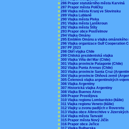
o
286 Prapor statutárního města Karviná
o
287 Prapor města Poličky
o
288 Vlajka města Kranj ve Slovinsku
o
289 Vlajka Lublaně
o
290 Vlajka města Pivka
o
291 Vlajka města Lanškroun
o
292 Vlajka města Štíty
o
293 Prapor obce Postřelmov
o
294 Vlajka Ománu
o
295 Emblém Ománu a vlajka ománského 
o
296 Vlajka organizace Gulf Cooperation
o
297 PF 2023
o
298 Obří vlajka Chile
o
299 Chilská prezidentská vlajka
o
300 Vlajka Viňa del Mar (Chile)
o
301 Vlajka provincie Patagonie (Chile)
o
302 Vlajka Punta Arenas (Chile)
o
303 Vlajka provincie Santa Cruz (Argenti
o
304 Vlajka provincie Ohňová země (Arge
o
305 Čelenová vlajka argentinských vojen
o
306 Vlajka Argentiny
o
307 Historická vlajka Argentiny
o
308 Vlajka Buenos Aires
o
309 Prapor Prostějova
o
310 Vlajka regionu Lombardsko (Itálie)
o
311 Vlajka regionu Veneto (Itálie)
o
312 Vlajky u zvonu padlých v Roveretu
o
313 Vlajka obce Albrechtive v Jizerskýc
o
314 Vlajka města Tanvald
o
315 Prapor města Nový Jičín
o
316 Prapor obce Jeřice
o
317 Vlajka Bulharska