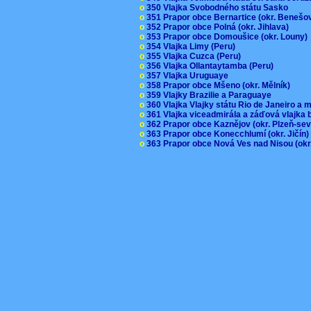
o
350 Vlajka Svobodného státu Sasko
o
351 Prapor obce Bernartice (okr. Beneš
o
352 Prapor obce Polná (okr. Jihlava)
o
353 Prapor obce Domoušice (okr. Louny
o
354 Vlajka Limy (Peru)
o
355 Vlajka Cuzca (Peru)
o
356 Vlajka Ollantaytamba (Peru)
o
357 Vlajka Uruguaye
o
358 Prapor obce Mšeno (okr. Mělník)
o
359 Vlajky Brazilie a Paraguaye
o
360 Vlajka Vlajky státu Rio de Janeiro a 
o
361 Vlajka viceadmirála a záďová vlajka
o
362 Prapor obce Kaznějov (okr. Plzeň-se
o
363 Prapor obce Konecchlumí (okr. Jičín
o
363 Prapor obce Nová Ves nad Nisou (okr