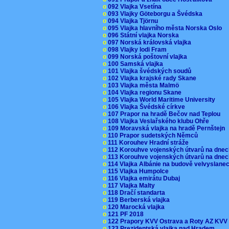
o
092 Vlajka Vsetína
o
093 Vlajky Göteborgu a Švédska
o
094 Vlajka Tjörnu
o
095 Vlajka hlavního města Norska Oslo
o
096 Státní vlajka Norska
o
097 Norská královská vlajka
o
098 Vlajky lodi Fram
o
099 Norská poštovní vlajka
o
100 Samská vlajka
o
101 Vlajka švédských soudů
o
102 Vlajka krajské rady Skane
o
103 Vlajka města Malmö
o
104 Vlajka regionu Skane
o
105 Vlajka World Maritime University
o
106 Vlajka Švédské církve
o
107 Prapor na hradě Bečov nad Teplou
o
108 Vlajka Veslařského klubu Ohře
o
109 Moravská vlajka na hradě Pernštejn
o
110 Prapor sudetských Němců
o
111 Korouhev Hradní stráže
o
112 Korouhve vojenských útvarů na dne
o
113 Korouhve vojenských útvarů na dne
o
114 Vlajka Albánie na budově velvyslane
o
115 Vlajka Humpolce
o
116 Vlajka emirátu Dubaj
o
117 Vlajka Malty
o
118 Dračí standarta
o
119 Berberská vlajka
o
120 Marocká vlajka
o
121 PF 2018
o
122 Prapory KVV Ostrava a Roty AZ KV
o
123 Prezidentská vlajka nad Hradem