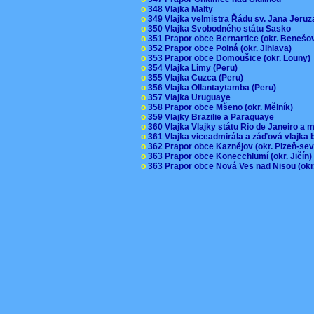
o
348 Vlajka Malty
o
349 Vlajka velmistra Řádu sv. Jana Jer
o
350 Vlajka Svobodného státu Sasko
o
351 Prapor obce Bernartice (okr. Beneš
o
352 Prapor obce Polná (okr. Jihlava)
o
353 Prapor obce Domoušice (okr. Louny
o
354 Vlajka Limy (Peru)
o
355 Vlajka Cuzca (Peru)
o
356 Vlajka Ollantaytamba (Peru)
o
357 Vlajka Uruguaye
o
358 Prapor obce Mšeno (okr. Mělník)
o
359 Vlajky Brazilie a Paraguaye
o
360 Vlajka Vlajky státu Rio de Janeiro a 
o
361 Vlajka viceadmirála a záďová vlajka
o
362 Prapor obce Kaznějov (okr. Plzeň-se
o
363 Prapor obce Konecchlumí (okr. Jičín
o
363 Prapor obce Nová Ves nad Nisou (okr