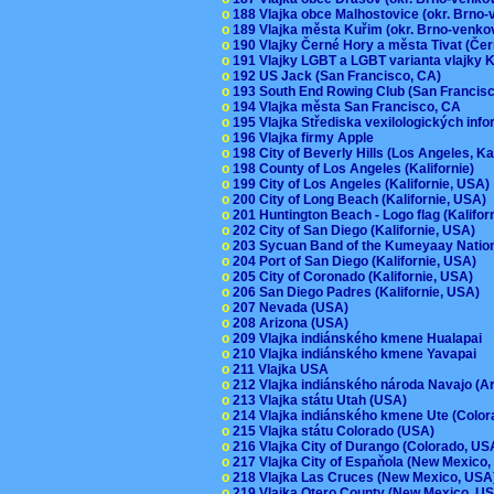
o
188 Vlajka obce Malhostovice (okr. Brno
o
189 Vlajka města Kuřim (okr. Brno-venk
o
190 Vlajky Černé Hory a města Tivat (Če
o
191 Vlajky LGBT a LGBT varianta vlajky K
o
192 US Jack (San Francisco, CA)
o
193 South End Rowing Club (San Francis
o
194 Vlajka města San Francisco, CA
o
195 Vlajka Střediska vexilologických inf
o
196 Vlajka firmy Apple
o
198 City of Beverly Hills (Los Angeles, Ka
o
198 County of Los Angeles (Kalifornie)
o
199 City of Los Angeles (Kalifornie, USA
o
200 City of Long Beach (Kalifornie, USA)
o
201 Huntington Beach - Logo flag (Kalifo
o
202 City of San Diego (Kalifornie, USA)
o
203 Sycuan Band of the Kumeyaay Nation
o
204 Port of San Diego (Kalifornie, USA)
o
205 City of Coronado (Kalifornie, USA)
o
206 San Diego Padres (Kalifornie, USA)
o
207 Nevada (USA)
o
208 Arizona (USA)
o
209 Vlajka indiánského kmene Hualapai
o
210 Vlajka indiánského kmene Yavapai
o
211 Vlajka USA
o
212 Vlajka indiánského národa Navajo (A
o
213 Vlajka státu Utah (USA)
o
214 Vlajka indiánského kmene Ute (Colo
o
215 Vlajka státu Colorado (USA)
o
216 Vlajka City of Durango (Colorado, U
o
217 Vlajka City of Espaňola (New Mexico
o
218 Vlajka Las Cruces (New Mexico, US
o
219 Vlajka Otero County (New Mexico, 