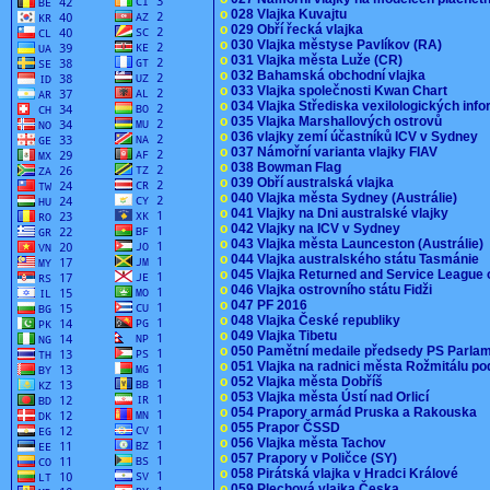
o
028 Vlajka Kuvajtu
o
029 Obří řecká vlajka
o
030 Vlajka městyse Pavlíkov (RA)
o
031 Vlajka města Luže (CR)
o
032 Bahamská obchodní vlajka
o
033 Vlajka společnosti Kwan Chart
o
034 Vlajka Střediska vexilologických inf
o
035 Vlajka Marshallových ostrovů
o
036 vlajky zemí účastníků ICV v Sydney
o
037 Námořní varianta vlajky FIAV
o
038 Bowman Flag
o
039 Obří australská vlajka
o
040 Vlajka města Sydney (Austrálie)
o
041 Vlajky na Dni australské vlajky
o
042 Vlajky na ICV v Sydney
o
043 Vlajka města Launceston (Austrálie)
o
044 Vlajka australského státu Tasmánie
o
045 Vlajka Returned and Service League 
o
046 Vlajka ostrovního státu Fidži
o
047 PF 2016
o
048 Vlajka České republiky
o
049 Vlajka Tibetu
o
050 Pamětní medaile předsedy PS Parla
o
051 Vlajka na radnici města Rožmitálu 
o
052 Vlajka města Dobříš
o
053 Vlajka města Ústí nad Orlicí
o
054 Prapory armád Pruska a Rakouska
o
055 Prapor ČSSD
o
056 Vlajka města Tachov
o
057 Prapory v Poličce (SY)
o
058 Pirátská vlajka v Hradci Králové
o
059 Plechová vlajka Česka