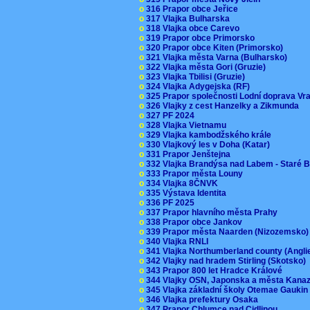
o
316 Prapor obce Jeřice
o
317 Vlajka Bulharska
o
318 Vlajka obce Carevo
o
319 Prapor obce Primorsko
o
320 Prapor obce Kiten (Primorsko)
o
321 Vlajka města Varna (Bulharsko)
o
322 Vlajka města Gori (Gruzie)
o
323 Vlajka Tbilisi (Gruzie)
o
324 Vlajka Adygejska (RF)
o
325 Prapor společnosti Lodní doprava V
o
326 Vlajky z cest Hanzelky a Zikmunda
o
327 PF 2024
o
328 Vlajka Vietnamu
o
329 Vlajka kambodžského krále
o
330 Vlajkový les v Doha (Katar)
o
331 Prapor Jenštejna
o
332 Vlajka Brandýsa nad Labem - Staré 
o
333 Prapor města Louny
o
334 Vlajka 8ČNVK
o
335 Výstava Identita
o
336 PF 2025
o
337 Prapor hlavního města Prahy
o
338 Prapor obce Jankov
o
339 Prapor města Naarden (Nizozemsko
o
340 Vlajka RNLI
o
341 Vlajka Northumberland county (Angl
o
342 Vlajky nad hradem Stirling (Skotsko)
o
343 Prapor 800 let Hradce Králové
o
344 Vlajky OSN, Japonska a města Kan
o
345 Vlajka základní školy Otemae Gauki
o
346 Vlajka prefektury Osaka
o
347 Prapor Chlumce nad Cidlinou