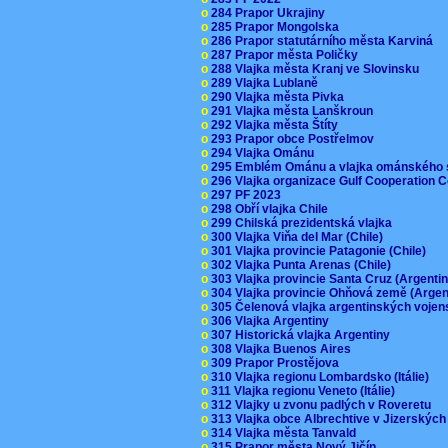
o
284 Prapor Ukrajiny
o
285 Prapor Mongolska
o
286 Prapor statutárního města Karviná
o
287 Prapor města Poličky
o
288 Vlajka města Kranj ve Slovinsku
o
289 Vlajka Lublaně
o
290 Vlajka města Pivka
o
291 Vlajka města Lanškroun
o
292 Vlajka města Štíty
o
293 Prapor obce Postřelmov
o
294 Vlajka Ománu
o
295 Emblém Ománu a vlajka ománského 
o
296 Vlajka organizace Gulf Cooperation
o
297 PF 2023
o
298 Obří vlajka Chile
o
299 Chilská prezidentská vlajka
o
300 Vlajka Viňa del Mar (Chile)
o
301 Vlajka provincie Patagonie (Chile)
o
302 Vlajka Punta Arenas (Chile)
o
303 Vlajka provincie Santa Cruz (Argenti
o
304 Vlajka provincie Ohňová země (Arge
o
305 Čelenová vlajka argentinských vojen
o
306 Vlajka Argentiny
o
307 Historická vlajka Argentiny
o
308 Vlajka Buenos Aires
o
309 Prapor Prostějova
o
310 Vlajka regionu Lombardsko (Itálie)
o
311 Vlajka regionu Veneto (Itálie)
o
312 Vlajky u zvonu padlých v Roveretu
o
313 Vlajka obce Albrechtive v Jizerskýc
o
314 Vlajka města Tanvald
o
315 Prapor města Nový Jičín