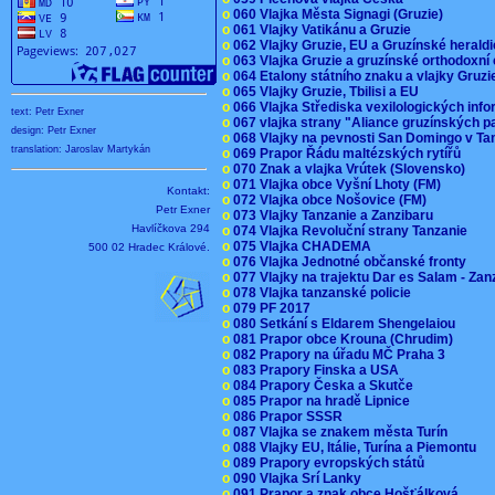
o
060 Vlajka Města Signagi (Gruzie)
o
061 Vlajky Vatikánu a Gruzie
o
062 Vlajky Gruzie, EU a Gruzínské herald
o
063 Vlajka Gruzie a gruzínské orthodoxní
o
064 Etalony státního znaku a vlajky Gruz
o
065 Vlajky Gruzie, Tbilisi a EU
o
066 Vlajka Střediska vexilologických inf
text: Petr Exner
o
067 vlajka strany "Aliance gruzínských p
design: Petr Exner
o
068 Vlajky na pevnosti San Domingo v Ta
translation: Jaroslav Martykán
o
069 Prapor Řádu maltézských rytířů
o
070 Znak a vlajka Vrútek (Slovensko)
o
071 Vlajka obce Vyšní Lhoty (FM)
Kontakt:
o
072 Vlajka obce Nošovice (FM)
Petr Exner
o
073 Vlajky Tanzanie a Zanzibaru
Havlíčkova 294
o
074 Vlajka Revoluční strany Tanzanie
o
075 Vlajka CHADEMA
500 02 Hradec Králové.
o
076 Vlajka Jednotné občanské fronty
o
077 Vlajky na trajektu Dar es Salam - Za
o
078 Vlajka tanzanské policie
o
079 PF 2017
o
080 Setkání s Eldarem Shengelaiou
o
081 Prapor obce Krouna (Chrudim)
o
082 Prapory na úřadu MČ Praha 3
o
083 Prapory Finska a USA
o
084 Prapory Česka a Skutče
o
085 Prapor na hradě Lipnice
o
086 Prapor SSSR
o
087 Vlajka se znakem města Turín
o
088 Vlajky EU, Itálie, Turína a Piemontu
o
089 Prapory evropských států
o
090 Vlajka Srí Lanky
o
091 Prapor a znak obce Hošťálková