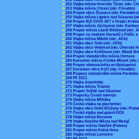
o
252 Vlajka města Hrochův Týnec (okr. C
o
253 Vlajka města Chrast (okr. Chrudim)
o
254 Prapor obce Živanice (okr. Pardubic
o
255 Vlajka města Lipnice nad Sázavou (o
o
256 Prapor III.E SVVŠ JKT v Hradci Král
o
257 Vlajka města Jáchymov (okr. Karlov
o
258 Prapor města Lázně Bělohrad (okr. J
o
259 Prapor se znakem Harantů z Polžic 
o
260 Vlajka města Miletín (okr. Jičín)
o
261 Vlajka obce Tetín (okr. Jičín)
o
262 Vlajka obce Velehrad (okr. Uherské H
o
263 Vlajka obce Kněžmost (okr. Mladá Bo
o
264 Prapor statutárního města Ostrava
o
265 Korouhev města Frýdek-Místek (okr.
o
266 Prapor olomouckého arcibiskupství
o
267 Korouhev obce Kočí (okr. Chrudim)
o
268 Prapory statutárního města Pardubi
o
269 PF 2021
o
270 Vlajka Antarktidy
o
271 Vlajka města Trutnov
o
272 Prapor Světlé nad Sázavou
o
273 Praporky České televize
o
274 Vlajky města Mělníka
o
275 Česká vlajka na plachetnici
o
276 Vlajka obce Dolní Břežany (okr. Pra
o
277 Česká vlajka nad galerií DOX
o
278 Vlajka města Berouna
o
279 Vlajka Nového Města nad Metují
o
280 Prapor města Gdaňsk (Polsko)
o
281 Prapor města Kutná Hora
o
282 Vlajka města Lovosice
o
283 PF 2022