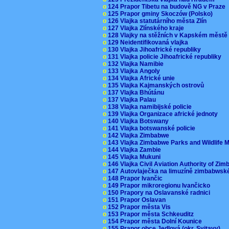
o
124 Prapor Tibetu na budově NG v Praze
o
125 Prapor gminy Skoczów (Polsko)
o
126 Vlajka statutárního města Zlín
o
127 Vlajka Zlínského kraje
o
128 Vlajky na stěžních v Kapském měst
o
129 Neidentifikovaná vlajka
o
130 Vlajka Jihoafrické republiky
o
131 Vlajka policie Jihoafrické republiky
o
132 Vlajka Namibie
o
133 Vlajka Angoly
o
134 Vlajka Africké unie
o
135 Vlajka Kajmanských ostrovů
o
137 Vlajka Bhútánu
o
137 Vlajka Palau
o
138 Vlajka namibijské policie
o
139 Vlajka Organizace africké jednoty
o
140 Vlajka Botswany
o
141 Vlajka botswanské policie
o
142 Vlajka Zimbabwe
o
143 Vlajka Zimbabwe Parks and Wildlife
o
144 Vlajka Zambie
o
145 Vlajka Mukuni
o
146 Vlajka Civil Aviation Authority of Z
o
147 Autovlaječka na limuzíně zimbabwsk
o
148 Prapor Ivančic
o
149 Prapor mikroregionu Ivančicko
o
150 Prapory na Oslavanské radnici
o
151 Prapor Oslavan
o
152 Prapor města Vis
o
153 Prapor města Schkeuditz
o
154 Prapor města Dolní Kounice
o
155 Prapor obce Jedlová (okr. Svitavy)