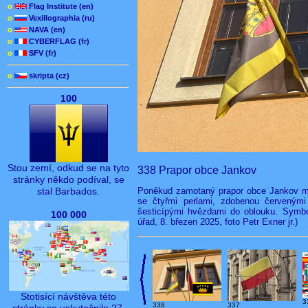
o
Flag Institute (en)
o
Vexillographia (ru)
o
NAVA (en)
o
CYBERFLAG (fr)
o
SFV (fr)
o
skripta (cz)
100
Stou zemí, odkud se na tyto
338 Prapor obce Jankov
stránky někdo podíval, se
Poněkud zamotaný prapor obce Jankov má 
stal Barbados.
se čtyřmi perlami, zdobenou červenými
šesticípými hvězdami do oblouku. Symbo
100 000
úřad, 8. březen 2025, foto Petr Exner jr.)
Stotisící návštěva této
3
338
337