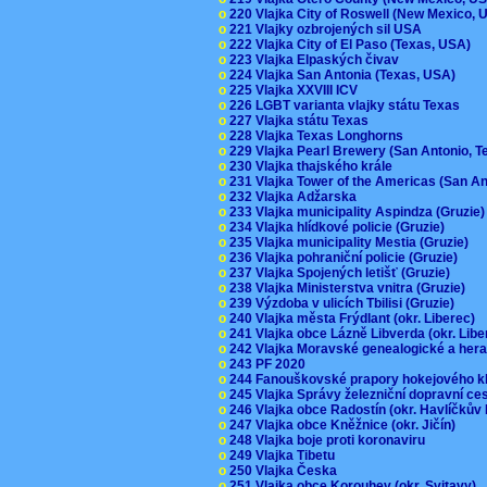
o
220 Vlajka City of Roswell (New Mexico,
o
221 Vlajky ozbrojených sil USA
o
222 Vlajka City of El Paso (Texas, USA)
o
223 Vlajka Elpaských čivav
o
224 Vlajka San Antonia (Texas, USA)
o
225 Vlajka XXVIII ICV
o
226 LGBT varianta vlajky státu Texas
o
227 Vlajka státu Texas
o
228 Vlajka Texas Longhorns
o
229 Vlajka Pearl Brewery (San Antonio, 
o
230 Vlajka thajského krále
o
231 Vlajka Tower of the Americas (San A
o
232 Vlajka Adžarska
o
233 Vlajka municipality Aspindza (Gruzie
o
234 Vlajka hlídkové policie (Gruzie)
o
235 Vlajka municipality Mestia (Gruzie)
o
236 Vlajka pohraniční policie (Gruzie)
o
237 Vlajka Spojených letišť (Gruzie)
o
238 Vlajka Ministerstva vnitra (Gruzie)
o
239 Výzdoba v ulicích Tbilisi (Gruzie)
o
240 Vlajka města Frýdlant (okr. Liberec)
o
241 Vlajka obce Lázně Libverda (okr. Lib
o
242 Vlajka Moravské genealogické a hera
o
243 PF 2020
o
244 Fanouškovské prapory hokejového k
o
245 Vlajka Správy železniční dopravní c
o
246 Vlajka obce Radostín (okr. Havlíčkův
o
247 Vlajka obce Kněžnice (okr. Jičín)
o
248 Vlajka boje proti koronaviru
o
249 Vlajka Tibetu
o
250 Vlajka Česka
o
251 Vlajka obce Korouhev (okr. Svitavy)