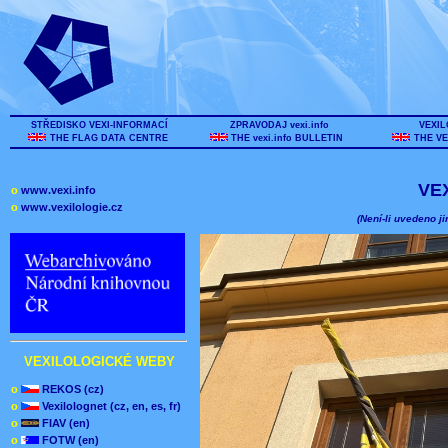
STŘEDISKO VEXI-INFORMACÍ
ZPRAVODAJ vexi.info
VEXIL
THE FLAG DATA CENTRE
THE vexi.info BULLETIN
THE VE
VE
o
www.vexi.info
o
www.vexilologie.cz
(Není-li uvedeno ji
VEXILOLOGICKÉ WEBY
o
REKOS (cz)
o
Vexilolognet (cz, en, es, fr)
o
FIAV (en)
o
FOTW (en)