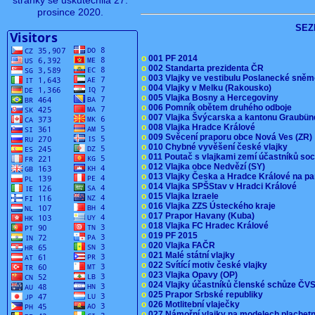
stránky se uskutečnila 27.
prosince 2020.
SEZ
o
001 PF 2014
o
002 Standarta prezidenta ČR
o
003 Vlajky ve vestibulu Poslanecké sn
o
004 Vlajky v Melku (Rakousko)
o
005 Vlajka Bosny a Hercegoviny
o
006 Pomník obětem druhého odboje
o
007 Vlajka Švýcarska a kantonu Graubü
o
008 Vlajka Hradce Králové
o
009 Svěcení praporu obce Nová Ves (ZR
o
010 Chybné vyvěšení české vlajky
o
011 Poutač s vlajkami zemí účastníků s
o
012 Vlajka obce Nedvězí (SY)
o
013 Vlajky Česka a Hradce Králové na pa
o
014 Vlajka SPŠStav v Hradci Králové
o
015 Vlajka Izraele
o
016 Vlajka ZZS Ústeckého kraje
o
017 Prapor Havany (Kuba)
o
018 Vlajka FC Hradec Králové
o
019 PF 2015
o
020 Vlajka FAČR
o
021 Malé státní vlajky
o
022 Svítící motiv české vlajky
o
023 Vlajka Opavy (OP)
o
024 Vlajky účastníků členské schůze Č
o
025 Prapor Srbské republiky
o
026 Motlitební vlaječky
o
027 Námořní vlajky na modelech plachet