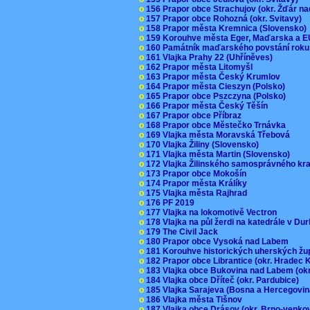
o
156 Prapor obce Strachujov (okr. Žďár n
o
157 Prapor obce Rohozná (okr. Svitavy)
o
158 Prapor města Kremnica (Slovensko
o
159 Korouhve města Eger, Maďarska a 
o
160 Památník maďarského povstání roku
o
161 Vlajka Prahy 22 (Uhříněves)
o
162 Prapor města Litomyšl
o
163 Prapor města Český Krumlov
o
164 Prapor města Cieszyn (Polsko)
o
165 Prapor obce Pszczyna (Polsko)
o
166 Prapor města Český Těšín
o
167 Prapor obce Příbraz
o
168 Prapor obce Městečko Trnávka
o
169 Vlajka města Moravská Třebová
o
170 Vlajka Žiliny (Slovensko)
o
171 Vlajka města Martin (Slovensko)
o
172 Vlajka Žilinského samosprávného kr
o
173 Prapor obce Mokošín
o
174 Prapor města Králíky
o
175 Vlajka města Rajhrad
o
176 PF 2019
o
177 Vlajka na lokomotivě Vectron
o
178 Vlajka na půl žerdi na katedrále v D
o
179 The Civil Jack
o
180 Prapor obce Vysoká nad Labem
o
181 Korouhve historických uherských ž
o
182 Prapor obce Librantice (okr. Hradec 
o
183 Vlajka obce Bukovina nad Labem (ok
o
184 Vlajka obce Dříteč (okr. Pardubice)
o
185 Vlajka Sarajeva (Bosna a Hercegovi
o
186 Vlajka města Tišnov
o
187 Vlajka obce Drásov (okr. Brno-venk