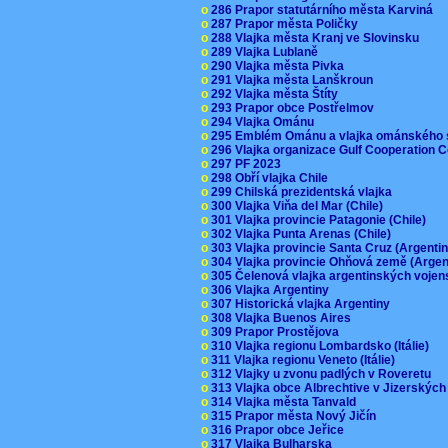
o
286 Prapor statutárního města Karviná
o
287 Prapor města Poličky
o
288 Vlajka města Kranj ve Slovinsku
o
289 Vlajka Lublaně
o
290 Vlajka města Pivka
o
291 Vlajka města Lanškroun
o
292 Vlajka města Štíty
o
293 Prapor obce Postřelmov
o
294 Vlajka Ománu
o
295 Emblém Ománu a vlajka ománského 
o
296 Vlajka organizace Gulf Cooperation
o
297 PF 2023
o
298 Obří vlajka Chile
o
299 Chilská prezidentská vlajka
o
300 Vlajka Viňa del Mar (Chile)
o
301 Vlajka provincie Patagonie (Chile)
o
302 Vlajka Punta Arenas (Chile)
o
303 Vlajka provincie Santa Cruz (Argenti
o
304 Vlajka provincie Ohňová země (Arge
o
305 Čelenová vlajka argentinských vojen
o
306 Vlajka Argentiny
o
307 Historická vlajka Argentiny
o
308 Vlajka Buenos Aires
o
309 Prapor Prostějova
o
310 Vlajka regionu Lombardsko (Itálie)
o
311 Vlajka regionu Veneto (Itálie)
o
312 Vlajky u zvonu padlých v Roveretu
o
313 Vlajka obce Albrechtive v Jizerskýc
o
314 Vlajka města Tanvald
o
315 Prapor města Nový Jičín
o
316 Prapor obce Jeřice
o
317 Vlajka Bulharska