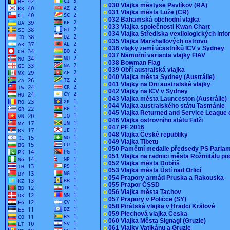
o
030 Vlajka městyse Pavlíkov (RA)
o
031 Vlajka města Luže (CR)
o
032 Bahamská obchodní vlajka
o
033 Vlajka společnosti Kwan Chart
o
034 Vlajka Střediska vexilologických inf
o
035 Vlajka Marshallových ostrovů
o
036 vlajky zemí účastníků ICV v Sydney
o
037 Námořní varianta vlajky FIAV
o
038 Bowman Flag
o
039 Obří australská vlajka
o
040 Vlajka města Sydney (Austrálie)
o
041 Vlajky na Dni australské vlajky
o
042 Vlajky na ICV v Sydney
o
043 Vlajka města Launceston (Austrálie)
o
044 Vlajka australského státu Tasmánie
o
045 Vlajka Returned and Service League 
o
046 Vlajka ostrovního státu Fidži
o
047 PF 2016
o
048 Vlajka České republiky
o
049 Vlajka Tibetu
o
050 Pamětní medaile předsedy PS Parla
o
051 Vlajka na radnici města Rožmitálu 
o
052 Vlajka města Dobříš
o
053 Vlajka města Ústí nad Orlicí
o
054 Prapory armád Pruska a Rakouska
o
055 Prapor ČSSD
o
056 Vlajka města Tachov
o
057 Prapory v Poličce (SY)
o
058 Pirátská vlajka v Hradci Králové
o
059 Plechová vlajka Česka
o
060 Vlajka Města Signagi (Gruzie)
o
061 Vlajky Vatikánu a Gruzie