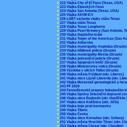
o
222 Vlajka City of El Paso (Texas, USA)
o
223 Vlajka Elpaských čivav
o
224 Vlajka San Antonia (Texas, USA)
o
225 Vlajka XXVIII ICV
o
226 LGBT varianta vlajky státu Texas
o
227 Vlajka státu Texas
o
228 Vlajka Texas Longhorns
o
229 Vlajka Pearl Brewery (San Antonio, 
o
230 Vlajka thajského krále
o
231 Vlajka Tower of the Americas (San A
o
232 Vlajka Adžarska
o
233 Vlajka municipality Aspindza (Gruzie
o
234 Vlajka hlídkové policie (Gruzie)
o
235 Vlajka municipality Mestia (Gruzie)
o
236 Vlajka pohraniční policie (Gruzie)
o
237 Vlajka Spojených letišť (Gruzie)
o
238 Vlajka Ministerstva vnitra (Gruzie)
o
239 Výzdoba v ulicích Tbilisi (Gruzie)
o
240 Vlajka města Frýdlant (okr. Liberec)
o
241 Vlajka obce Lázně Libverda (okr. Lib
o
242 Vlajka Moravské genealogické a hera
o
243 PF 2020
o
244 Fanouškovské prapory hokejového k
o
245 Vlajka Správy železniční dopravní c
o
246 Vlajka obce Radostín (okr. Havlíčkův
o
247 Vlajka obce Kněžnice (okr. Jičín)
o
248 Vlajka boje proti koronaviru
o
249 Vlajka Tibetu
o
250 Vlajka Česka
o
251 Vlajka obce Korouhev (okr. Svitavy)
o
252 Vlajka města Hrochův Týnec (okr. C
o
253 Vlajka města Chrast (okr. Chrudim)