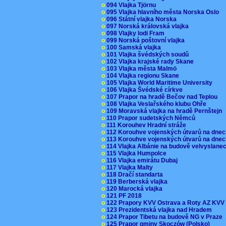
o
094 Vlajka Tjörnu
o
095 Vlajka hlavního města Norska Oslo
o
096 Státní vlajka Norska
o
097 Norská královská vlajka
o
098 Vlajky lodi Fram
o
099 Norská poštovní vlajka
o
100 Samská vlajka
o
101 Vlajka švédských soudů
o
102 Vlajka krajské rady Skane
o
103 Vlajka města Malmö
o
104 Vlajka regionu Skane
o
105 Vlajka World Maritime University
o
106 Vlajka Švédské církve
o
107 Prapor na hradě Bečov nad Teplou
o
108 Vlajka Veslařského klubu Ohře
o
109 Moravská vlajka na hradě Pernštejn
o
110 Prapor sudetských Němců
o
111 Korouhev Hradní stráže
o
112 Korouhve vojenských útvarů na dne
o
113 Korouhve vojenských útvarů na dne
o
114 Vlajka Albánie na budově velvyslane
o
115 Vlajka Humpolce
o
116 Vlajka emirátu Dubaj
o
117 Vlajka Malty
o
118 Dračí standarta
o
119 Berberská vlajka
o
120 Marocká vlajka
o
121 PF 2018
o
122 Prapory KVV Ostrava a Roty AZ KV
o
123 Prezidentská vlajka nad Hradem
o
124 Prapor Tibetu na budově NG v Praze
o
125 Prapor gminy Skoczów (Polsko)