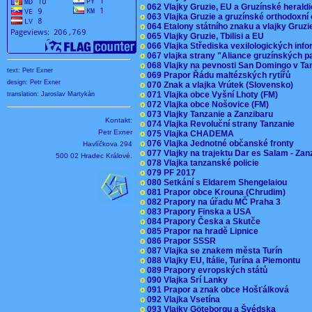
o
062 Vlajky Gruzie, EU a Gruzínské herald
o
063 Vlajka Gruzie a gruzínské orthodoxní
o
064 Etalony státního znaku a vlajky Gruz
o
065 Vlajky Gruzie, Tbilisi a EU
o
066 Vlajka Střediska vexilologických inf
o
067 vlajka strany "Aliance gruzínských p
o
068 Vlajky na pevnosti San Domingo v Ta
text: Petr Exner
o
069 Prapor Řádu maltézských rytířů
design: Petr Exner
o
070 Znak a vlajka Vrútek (Slovensko)
o
071 Vlajka obce Vyšní Lhoty (FM)
translation: Jaroslav Martykán
o
072 Vlajka obce Nošovice (FM)
o
073 Vlajky Tanzanie a Zanzibaru
Kontakt:
o
074 Vlajka Revoluční strany Tanzanie
Petr Exner
o
075 Vlajka CHADEMA
o
076 Vlajka Jednotné občanské fronty
Havlíčkova 294
o
077 Vlajky na trajektu Dar es Salam - Za
500 02 Hradec Králové.
o
078 Vlajka tanzanské policie
o
079 PF 2017
o
080 Setkání s Eldarem Shengelaiou
o
081 Prapor obce Krouna (Chrudim)
o
082 Prapory na úřadu MČ Praha 3
o
083 Prapory Finska a USA
o
084 Prapory Česka a Skutče
o
085 Prapor na hradě Lipnice
o
086 Prapor SSSR
o
087 Vlajka se znakem města Turín
o
088 Vlajky EU, Itálie, Turína a Piemontu
o
089 Prapory evropských států
o
090 Vlajka Srí Lanky
o
091 Prapor a znak obce Hošťálková
o
092 Vlajka Vsetína
o
093 Vlajky Göteborgu a Švédska