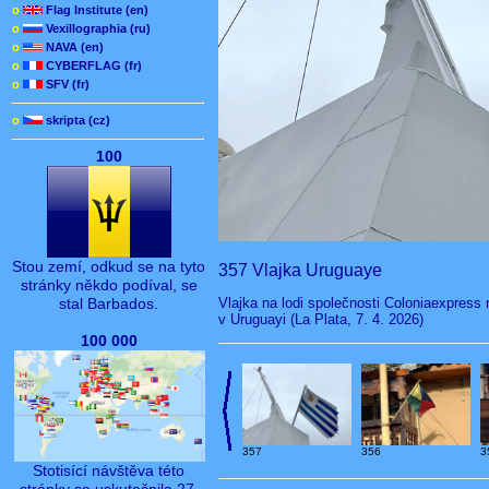
o
Flag Institute (en)
o
Vexillographia (ru)
o
NAVA (en)
o
CYBERFLAG (fr)
o
SFV (fr)
o
skripta (cz)
100
Stou zemí, odkud se na tyto
357 Vlajka Uruguaye
stránky někdo podíval, se
Vlajka na lodi společnosti Coloniaexpress
stal Barbados.
v Uruguayi (La Plata, 7. 4. 2026)
100 000
357
356
3
Stotisící návštěva této