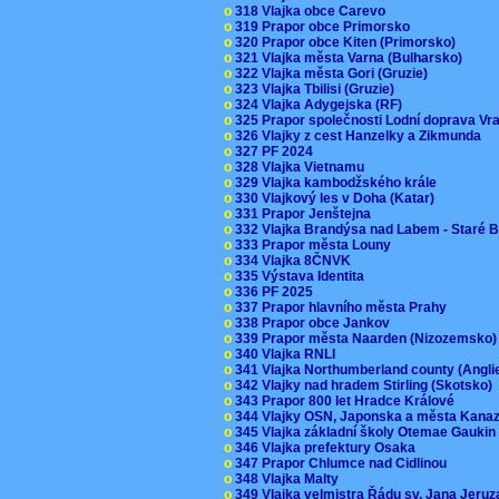
o
318 Vlajka obce Carevo
o
319 Prapor obce Primorsko
o
320 Prapor obce Kiten (Primorsko)
o
321 Vlajka města Varna (Bulharsko)
o
322 Vlajka města Gori (Gruzie)
o
323 Vlajka Tbilisi (Gruzie)
o
324 Vlajka Adygejska (RF)
o
325 Prapor společnosti Lodní doprava V
o
326 Vlajky z cest Hanzelky a Zikmunda
o
327 PF 2024
o
328 Vlajka Vietnamu
o
329 Vlajka kambodžského krále
o
330 Vlajkový les v Doha (Katar)
o
331 Prapor Jenštejna
o
332 Vlajka Brandýsa nad Labem - Staré 
o
333 Prapor města Louny
o
334 Vlajka 8ČNVK
o
335 Výstava Identita
o
336 PF 2025
o
337 Prapor hlavního města Prahy
o
338 Prapor obce Jankov
o
339 Prapor města Naarden (Nizozemsko
o
340 Vlajka RNLI
o
341 Vlajka Northumberland county (Angl
o
342 Vlajky nad hradem Stirling (Skotsko)
o
343 Prapor 800 let Hradce Králové
o
344 Vlajky OSN, Japonska a města Kan
o
345 Vlajka základní školy Otemae Gauki
o
346 Vlajka prefektury Osaka
o
347 Prapor Chlumce nad Cidlinou
o
348 Vlajka Malty
o
349 Vlajka velmistra Řádu sv. Jana Jer