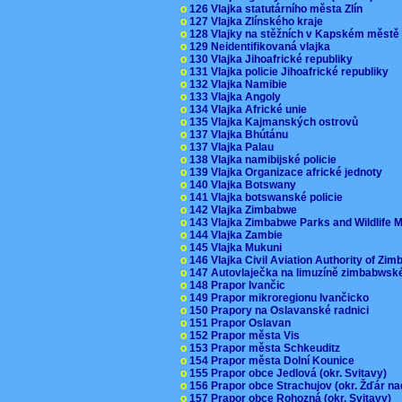
o
126 Vlajka statutárního města Zlín
o
127 Vlajka Zlínského kraje
o
128 Vlajky na stěžních v Kapském měst
o
129 Neidentifikovaná vlajka
o
130 Vlajka Jihoafrické republiky
o
131 Vlajka policie Jihoafrické republiky
o
132 Vlajka Namibie
o
133 Vlajka Angoly
o
134 Vlajka Africké unie
o
135 Vlajka Kajmanských ostrovů
o
137 Vlajka Bhútánu
o
137 Vlajka Palau
o
138 Vlajka namibijské policie
o
139 Vlajka Organizace africké jednoty
o
140 Vlajka Botswany
o
141 Vlajka botswanské policie
o
142 Vlajka Zimbabwe
o
143 Vlajka Zimbabwe Parks and Wildlife
o
144 Vlajka Zambie
o
145 Vlajka Mukuni
o
146 Vlajka Civil Aviation Authority of Z
o
147 Autovlaječka na limuzíně zimbabwsk
o
148 Prapor Ivančic
o
149 Prapor mikroregionu Ivančicko
o
150 Prapory na Oslavanské radnici
o
151 Prapor Oslavan
o
152 Prapor města Vis
o
153 Prapor města Schkeuditz
o
154 Prapor města Dolní Kounice
o
155 Prapor obce Jedlová (okr. Svitavy)
o
156 Prapor obce Strachujov (okr. Žďár n
o
157 Prapor obce Rohozná (okr. Svitavy)