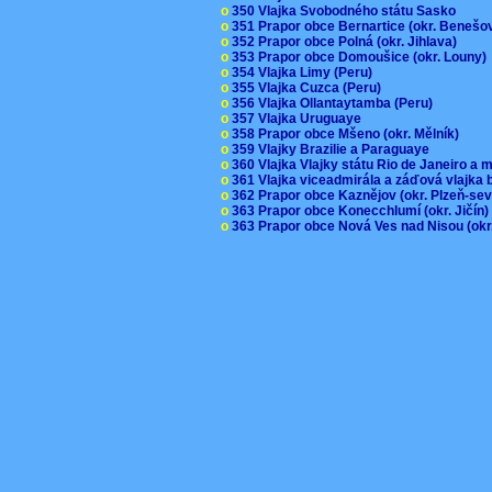
o
350 Vlajka Svobodného státu Sasko
o
351 Prapor obce Bernartice (okr. Beneš
o
352 Prapor obce Polná (okr. Jihlava)
o
353 Prapor obce Domoušice (okr. Louny
o
354 Vlajka Limy (Peru)
o
355 Vlajka Cuzca (Peru)
o
356 Vlajka Ollantaytamba (Peru)
o
357 Vlajka Uruguaye
o
358 Prapor obce Mšeno (okr. Mělník)
o
359 Vlajky Brazilie a Paraguaye
o
360 Vlajka Vlajky státu Rio de Janeiro a 
o
361 Vlajka viceadmirála a záďová vlajka
o
362 Prapor obce Kaznějov (okr. Plzeň-se
o
363 Prapor obce Konecchlumí (okr. Jičín
o
363 Prapor obce Nová Ves nad Nisou (okr