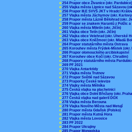
o
254 Prapor obce Živanice (okr. Pardubic
o
255 Vlajka města Lipnice nad Sázavou (o
o
256 Prapor III.E SVVŠ JKT v Hradci Král
o
257 Vlajka města Jáchymov (okr. Karlov
o
258 Prapor města Lázně Bělohrad (okr. J
o
259 Prapor se znakem Harantů z Polžic 
o
260 Vlajka města Miletín (okr. Jičín)
o
261 Vlajka obce Tetín (okr. Jičín)
o
262 Vlajka obce Velehrad (okr. Uherské H
o
263 Vlajka obce Kněžmost (okr. Mladá Bo
o
264 Prapor statutárního města Ostrava
o
265 Korouhev města Frýdek-Místek (okr.
o
266 Prapor olomouckého arcibiskupství
o
267 Korouhev obce Kočí (okr. Chrudim)
o
268 Prapory statutárního města Pardubi
o
269 PF 2021
o
270 Vlajka Antarktidy
o
271 Vlajka města Trutnov
o
272 Prapor Světlé nad Sázavou
o
273 Praporky České televize
o
274 Vlajky města Mělníka
o
275 Česká vlajka na plachetnici
o
276 Vlajka obce Dolní Břežany (okr. Pra
o
277 Česká vlajka nad galerií DOX
o
278 Vlajka města Berouna
o
279 Vlajka Nového Města nad Metují
o
280 Prapor města Gdaňsk (Polsko)
o
281 Prapor města Kutná Hora
o
282 Vlajka města Lovosice
o
283 PF 2022
o
284 Prapor Ukrajiny
o
285 Prapor Mongolska