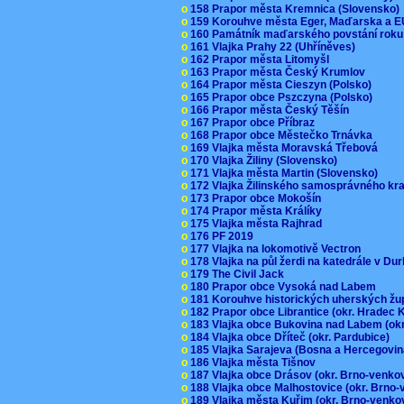
o
158 Prapor města Kremnica (Slovensko
o
159 Korouhve města Eger, Maďarska a 
o
160 Památník maďarského povstání roku
o
161 Vlajka Prahy 22 (Uhříněves)
o
162 Prapor města Litomyšl
o
163 Prapor města Český Krumlov
o
164 Prapor města Cieszyn (Polsko)
o
165 Prapor obce Pszczyna (Polsko)
o
166 Prapor města Český Těšín
o
167 Prapor obce Příbraz
o
168 Prapor obce Městečko Trnávka
o
169 Vlajka města Moravská Třebová
o
170 Vlajka Žiliny (Slovensko)
o
171 Vlajka města Martin (Slovensko)
o
172 Vlajka Žilinského samosprávného kr
o
173 Prapor obce Mokošín
o
174 Prapor města Králíky
o
175 Vlajka města Rajhrad
o
176 PF 2019
o
177 Vlajka na lokomotivě Vectron
o
178 Vlajka na půl žerdi na katedrále v D
o
179 The Civil Jack
o
180 Prapor obce Vysoká nad Labem
o
181 Korouhve historických uherských ž
o
182 Prapor obce Librantice (okr. Hradec 
o
183 Vlajka obce Bukovina nad Labem (ok
o
184 Vlajka obce Dříteč (okr. Pardubice)
o
185 Vlajka Sarajeva (Bosna a Hercegovi
o
186 Vlajka města Tišnov
o
187 Vlajka obce Drásov (okr. Brno-venk
o
188 Vlajka obce Malhostovice (okr. Brno
o
189 Vlajka města Kuřim (okr. Brno-venk