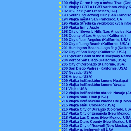
o
190 Vlajky Černé Hory a města Tivat (Če
o
191 Vlajky LGBT a LGBT varianta vlajky K
o
192 US Jack (San Francisco, CA)
o
193 South End Rowing Club (San Francis
o
194 Vlajka města San Francisco, CA
o
195 Vlajka Střediska vexilologických inf
o
196 Vlajka firmy Apple
o
198 City of Beverly Hills (Los Angeles, Ka
o
198 County of Los Angeles (Kalifornie)
o
199 City of Los Angeles (Kalifornie, USA
o
200 City of Long Beach (Kalifornie, USA)
o
201 Huntington Beach - Logo flag (Kalifo
o
202 City of San Diego (Kalifornie, USA)
o
203 Sycuan Band of the Kumeyaay Nation
o
204 Port of San Diego (Kalifornie, USA)
o
205 City of Coronado (Kalifornie, USA)
o
206 San Diego Padres (Kalifornie, USA)
o
207 Nevada (USA)
o
208 Arizona (USA)
o
209 Vlajka indiánského kmene Hualapai
o
210 Vlajka indiánského kmene Yavapai
o
211 Vlajka USA
o
212 Vlajka indiánského národa Navajo (A
o
213 Vlajka státu Utah (USA)
o
214 Vlajka indiánského kmene Ute (Colo
o
215 Vlajka státu Colorado (USA)
o
216 Vlajka City of Durango (Colorado, U
o
217 Vlajka City of Espaňola (New Mexico
o
218 Vlajka Las Cruces (New Mexico, US
o
219 Vlajka Otero County (New Mexico, 
o
220 Vlajka City of Roswell (New Mexico,
o
221 Vlajky ozbrojených sil USA