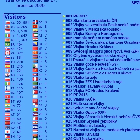
stránky se uskutečnila 27.
SEZ
prosince 2020.
o
001 PF 2014
o
002 Standarta prezidenta ČR
o
003 Vlajky ve vestibulu Poslanecké sn
o
004 Vlajky v Melku (Rakousko)
o
005 Vlajka Bosny a Hercegoviny
o
006 Pomník obětem druhého odboje
o
007 Vlajka Švýcarska a kantonu Graubü
o
008 Vlajka Hradce Králové
o
009 Svěcení praporu obce Nová Ves (ZR
o
010 Chybné vyvěšení české vlajky
o
011 Poutač s vlajkami zemí účastníků s
o
012 Vlajka obce Nedvězí (SY)
o
013 Vlajky Česka a Hradce Králové na pa
o
014 Vlajka SPŠStav v Hradci Králové
o
015 Vlajka Izraele
o
016 Vlajka ZZS Ústeckého kraje
o
017 Prapor Havany (Kuba)
o
018 Vlajka FC Hradec Králové
o
019 PF 2015
o
020 Vlajka FAČR
o
021 Malé státní vlajky
o
022 Svítící motiv české vlajky
o
023 Vlajka Opavy (OP)
o
024 Vlajky účastníků členské schůze Č
o
025 Prapor Srbské republiky
o
026 Motlitební vlaječky
o
027 Námořní vlajky na modelech plachet
o
028 Vlajka Kuvajtu
o
029 Obří řecká vlajka