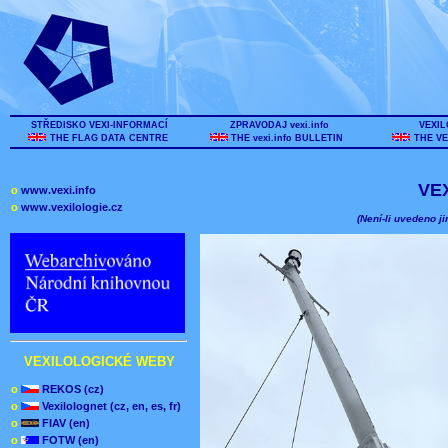
STŘEDISKO VEXI-INFORMACÍ
ZPRAVODAJ vexi.info
VEXIL
THE FLAG DATA CENTRE
THE vexi.info BULLETIN
THE VE
VE
o
www.vexi.info
o
www.vexilologie.cz
(Není-li uvedeno ji
VEXILOLOGICKÉ WEBY
o
REKOS (cz)
o
Vexilolognet (cz, en, es, fr)
o
FIAV (en)
o
FOTW (en)