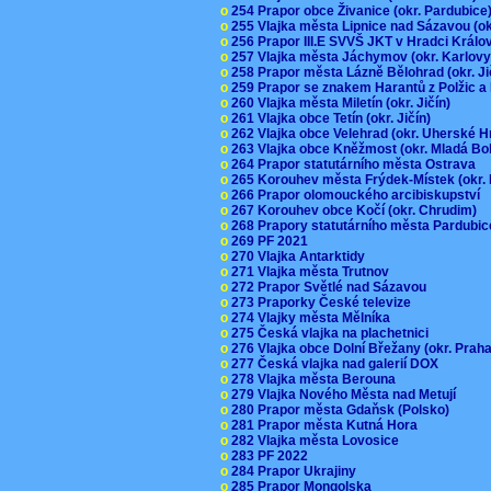
o
254 Prapor obce Živanice (okr. Pardubic
o
255 Vlajka města Lipnice nad Sázavou (o
o
256 Prapor III.E SVVŠ JKT v Hradci Král
o
257 Vlajka města Jáchymov (okr. Karlov
o
258 Prapor města Lázně Bělohrad (okr. J
o
259 Prapor se znakem Harantů z Polžic 
o
260 Vlajka města Miletín (okr. Jičín)
o
261 Vlajka obce Tetín (okr. Jičín)
o
262 Vlajka obce Velehrad (okr. Uherské H
o
263 Vlajka obce Kněžmost (okr. Mladá Bo
o
264 Prapor statutárního města Ostrava
o
265 Korouhev města Frýdek-Místek (okr.
o
266 Prapor olomouckého arcibiskupství
o
267 Korouhev obce Kočí (okr. Chrudim)
o
268 Prapory statutárního města Pardubi
o
269 PF 2021
o
270 Vlajka Antarktidy
o
271 Vlajka města Trutnov
o
272 Prapor Světlé nad Sázavou
o
273 Praporky České televize
o
274 Vlajky města Mělníka
o
275 Česká vlajka na plachetnici
o
276 Vlajka obce Dolní Břežany (okr. Pra
o
277 Česká vlajka nad galerií DOX
o
278 Vlajka města Berouna
o
279 Vlajka Nového Města nad Metují
o
280 Prapor města Gdaňsk (Polsko)
o
281 Prapor města Kutná Hora
o
282 Vlajka města Lovosice
o
283 PF 2022
o
284 Prapor Ukrajiny
o
285 Prapor Mongolska