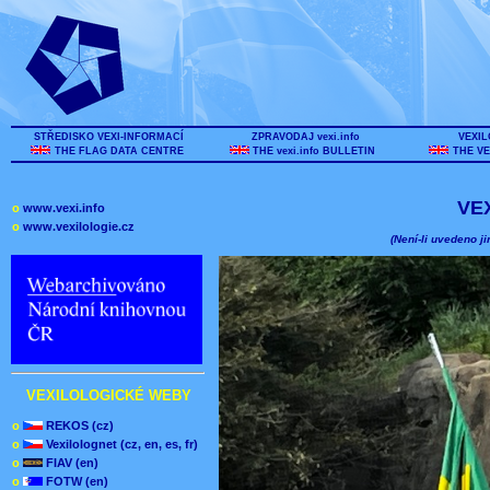
STŘEDISKO VEXI-INFORMACÍ
ZPRAVODAJ vexi.info
VEXIL
THE FLAG DATA CENTRE
THE vexi.info BULLETIN
THE VE
VE
o
www.vexi.info
o
www.vexilologie.cz
(Není-li uvedeno ji
VEXILOLOGICKÉ WEBY
o
REKOS (cz)
o
Vexilolognet (cz, en, es, fr)
o
FIAV (en)
o
FOTW (en)