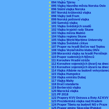
o
094 Vlajka Tjörnu
o
095 Vlajka hlavního města Norska Oslo
o
096 Státní vlajka Norska
o
097 Norská královská vlajka
o
098 Vlajky lodi Fram
o
099 Norská poštovní vlajka
o
100 Samská vlajka
o
101 Vlajka švédských soudů
o
102 Vlajka krajské rady Skane
o
103 Vlajka města Malmö
o
104 Vlajka regionu Skane
o
105 Vlajka World Maritime University
o
106 Vlajka Švédské církve
o
107 Prapor na hradě Bečov nad Teplou
o
108 Vlajka Veslařského klubu Ohře
o
109 Moravská vlajka na hradě Pernštejn
o
110 Prapor sudetských Němců
o
111 Korouhev Hradní stráže
o
112 Korouhve vojenských útvarů na dne
o
113 Korouhve vojenských útvarů na dne
o
114 Vlajka Albánie na budově velvyslane
o
115 Vlajka Humpolce
o
116 Vlajka emirátu Dubaj
o
117 Vlajka Malty
o
118 Dračí standarta
o
119 Berberská vlajka
o
120 Marocká vlajka
o
121 PF 2018
o
122 Prapory KVV Ostrava a Roty AZ KV
o
123 Prezidentská vlajka nad Hradem
o
124 Prapor Tibetu na budově NG v Praze
o
125 Prapor gminy Skoczów (Polsko)