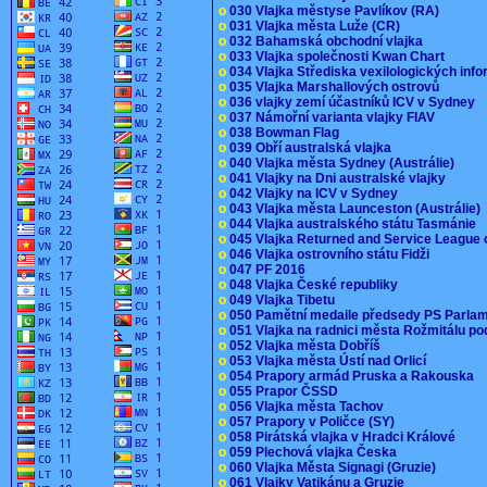
o
030 Vlajka městyse Pavlíkov (RA)
o
031 Vlajka města Luže (CR)
o
032 Bahamská obchodní vlajka
o
033 Vlajka společnosti Kwan Chart
o
034 Vlajka Střediska vexilologických inf
o
035 Vlajka Marshallových ostrovů
o
036 vlajky zemí účastníků ICV v Sydney
o
037 Námořní varianta vlajky FIAV
o
038 Bowman Flag
o
039 Obří australská vlajka
o
040 Vlajka města Sydney (Austrálie)
o
041 Vlajky na Dni australské vlajky
o
042 Vlajky na ICV v Sydney
o
043 Vlajka města Launceston (Austrálie)
o
044 Vlajka australského státu Tasmánie
o
045 Vlajka Returned and Service League 
o
046 Vlajka ostrovního státu Fidži
o
047 PF 2016
o
048 Vlajka České republiky
o
049 Vlajka Tibetu
o
050 Pamětní medaile předsedy PS Parla
o
051 Vlajka na radnici města Rožmitálu 
o
052 Vlajka města Dobříš
o
053 Vlajka města Ústí nad Orlicí
o
054 Prapory armád Pruska a Rakouska
o
055 Prapor ČSSD
o
056 Vlajka města Tachov
o
057 Prapory v Poličce (SY)
o
058 Pirátská vlajka v Hradci Králové
o
059 Plechová vlajka Česka
o
060 Vlajka Města Signagi (Gruzie)
o
061 Vlajky Vatikánu a Gruzie