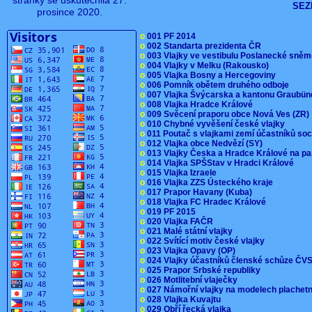
stránky se uskutečnila 27.
SEZ
prosince 2020.
o
001 PF 2014
o
002 Standarta prezidenta ČR
o
003 Vlajky ve vestibulu Poslanecké sn
o
004 Vlajky v Melku (Rakousko)
o
005 Vlajka Bosny a Hercegoviny
o
006 Pomník obětem druhého odboje
o
007 Vlajka Švýcarska a kantonu Graubü
o
008 Vlajka Hradce Králové
o
009 Svěcení praporu obce Nová Ves (ZR
o
010 Chybné vyvěšení české vlajky
o
011 Poutač s vlajkami zemí účastníků s
o
012 Vlajka obce Nedvězí (SY)
o
013 Vlajky Česka a Hradce Králové na pa
o
014 Vlajka SPŠStav v Hradci Králové
o
015 Vlajka Izraele
o
016 Vlajka ZZS Ústeckého kraje
o
017 Prapor Havany (Kuba)
o
018 Vlajka FC Hradec Králové
o
019 PF 2015
o
020 Vlajka FAČR
o
021 Malé státní vlajky
o
022 Svítící motiv české vlajky
o
023 Vlajka Opavy (OP)
o
024 Vlajky účastníků členské schůze Č
o
025 Prapor Srbské republiky
o
026 Motlitební vlaječky
o
027 Námořní vlajky na modelech plachet
o
028 Vlajka Kuvajtu
o
029 Obří řecká vlajka