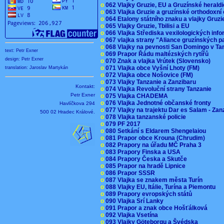
o
062 Vlajky Gruzie, EU a Gruzínské herald
o
063 Vlajka Gruzie a gruzínské orthodoxní
o
064 Etalony státního znaku a vlajky Gruz
o
065 Vlajky Gruzie, Tbilisi a EU
o
066 Vlajka Střediska vexilologických inf
o
067 vlajka strany "Aliance gruzínských p
o
068 Vlajky na pevnosti San Domingo v Ta
text: Petr Exner
o
069 Prapor Řádu maltézských rytířů
design: Petr Exner
o
070 Znak a vlajka Vrútek (Slovensko)
o
071 Vlajka obce Vyšní Lhoty (FM)
translation: Jaroslav Martykán
o
072 Vlajka obce Nošovice (FM)
o
073 Vlajky Tanzanie a Zanzibaru
Kontakt:
o
074 Vlajka Revoluční strany Tanzanie
Petr Exner
o
075 Vlajka CHADEMA
o
076 Vlajka Jednotné občanské fronty
Havlíčkova 294
o
077 Vlajky na trajektu Dar es Salam - Za
500 02 Hradec Králové.
o
078 Vlajka tanzanské policie
o
079 PF 2017
o
080 Setkání s Eldarem Shengelaiou
o
081 Prapor obce Krouna (Chrudim)
o
082 Prapory na úřadu MČ Praha 3
o
083 Prapory Finska a USA
o
084 Prapory Česka a Skutče
o
085 Prapor na hradě Lipnice
o
086 Prapor SSSR
o
087 Vlajka se znakem města Turín
o
088 Vlajky EU, Itálie, Turína a Piemontu
o
089 Prapory evropských států
o
090 Vlajka Srí Lanky
o
091 Prapor a znak obce Hošťálková
o
092 Vlajka Vsetína
o
093 Vlajky Göteborgu a Švédska