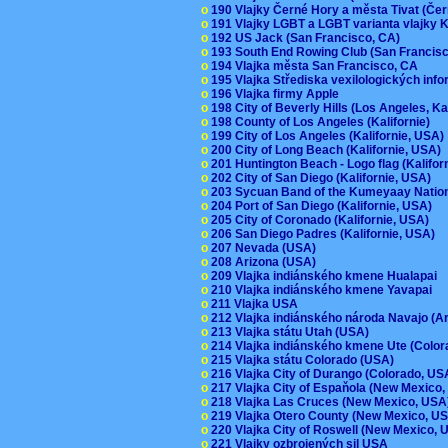
o
190 Vlajky Černé Hory a města Tivat (Če
o
191 Vlajky LGBT a LGBT varianta vlajky K
o
192 US Jack (San Francisco, CA)
o
193 South End Rowing Club (San Francis
o
194 Vlajka města San Francisco, CA
o
195 Vlajka Střediska vexilologických inf
o
196 Vlajka firmy Apple
o
198 City of Beverly Hills (Los Angeles, Ka
o
198 County of Los Angeles (Kalifornie)
o
199 City of Los Angeles (Kalifornie, USA
o
200 City of Long Beach (Kalifornie, USA)
o
201 Huntington Beach - Logo flag (Kalifo
o
202 City of San Diego (Kalifornie, USA)
o
203 Sycuan Band of the Kumeyaay Nation
o
204 Port of San Diego (Kalifornie, USA)
o
205 City of Coronado (Kalifornie, USA)
o
206 San Diego Padres (Kalifornie, USA)
o
207 Nevada (USA)
o
208 Arizona (USA)
o
209 Vlajka indiánského kmene Hualapai
o
210 Vlajka indiánského kmene Yavapai
o
211 Vlajka USA
o
212 Vlajka indiánského národa Navajo (A
o
213 Vlajka státu Utah (USA)
o
214 Vlajka indiánského kmene Ute (Colo
o
215 Vlajka státu Colorado (USA)
o
216 Vlajka City of Durango (Colorado, U
o
217 Vlajka City of Espaňola (New Mexico
o
218 Vlajka Las Cruces (New Mexico, US
o
219 Vlajka Otero County (New Mexico, 
o
220 Vlajka City of Roswell (New Mexico,
o
221 Vlajky ozbrojených sil USA