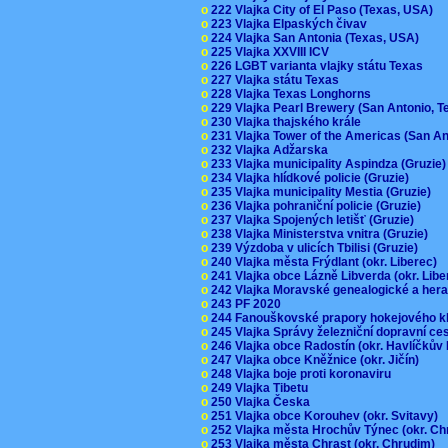
o
222 Vlajka City of El Paso (Texas, USA)
o
223 Vlajka Elpaských čivav
o
224 Vlajka San Antonia (Texas, USA)
o
225 Vlajka XXVIII ICV
o
226 LGBT varianta vlajky státu Texas
o
227 Vlajka státu Texas
o
228 Vlajka Texas Longhorns
o
229 Vlajka Pearl Brewery (San Antonio, 
o
230 Vlajka thajského krále
o
231 Vlajka Tower of the Americas (San A
o
232 Vlajka Adžarska
o
233 Vlajka municipality Aspindza (Gruzie
o
234 Vlajka hlídkové policie (Gruzie)
o
235 Vlajka municipality Mestia (Gruzie)
o
236 Vlajka pohraniční policie (Gruzie)
o
237 Vlajka Spojených letišť (Gruzie)
o
238 Vlajka Ministerstva vnitra (Gruzie)
o
239 Výzdoba v ulicích Tbilisi (Gruzie)
o
240 Vlajka města Frýdlant (okr. Liberec)
o
241 Vlajka obce Lázně Libverda (okr. Lib
o
242 Vlajka Moravské genealogické a hera
o
243 PF 2020
o
244 Fanouškovské prapory hokejového k
o
245 Vlajka Správy železniční dopravní c
o
246 Vlajka obce Radostín (okr. Havlíčkův
o
247 Vlajka obce Kněžnice (okr. Jičín)
o
248 Vlajka boje proti koronaviru
o
249 Vlajka Tibetu
o
250 Vlajka Česka
o
251 Vlajka obce Korouhev (okr. Svitavy)
o
252 Vlajka města Hrochův Týnec (okr. C
o
253 Vlajka města Chrast (okr. Chrudim)