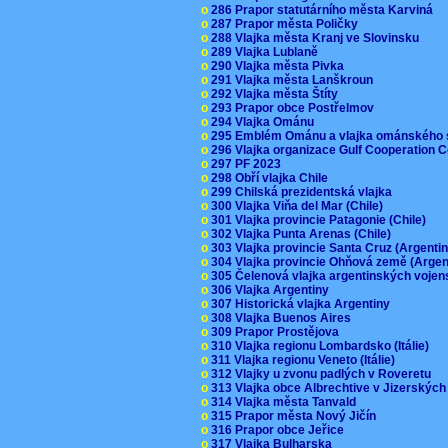
o
286 Prapor statutárního města Karviná
o
287 Prapor města Poličky
o
288 Vlajka města Kranj ve Slovinsku
o
289 Vlajka Lublaně
o
290 Vlajka města Pivka
o
291 Vlajka města Lanškroun
o
292 Vlajka města Štíty
o
293 Prapor obce Postřelmov
o
294 Vlajka Ománu
o
295 Emblém Ománu a vlajka ománského 
o
296 Vlajka organizace Gulf Cooperation
o
297 PF 2023
o
298 Obří vlajka Chile
o
299 Chilská prezidentská vlajka
o
300 Vlajka Viňa del Mar (Chile)
o
301 Vlajka provincie Patagonie (Chile)
o
302 Vlajka Punta Arenas (Chile)
o
303 Vlajka provincie Santa Cruz (Argenti
o
304 Vlajka provincie Ohňová země (Arge
o
305 Čelenová vlajka argentinských vojen
o
306 Vlajka Argentiny
o
307 Historická vlajka Argentiny
o
308 Vlajka Buenos Aires
o
309 Prapor Prostějova
o
310 Vlajka regionu Lombardsko (Itálie)
o
311 Vlajka regionu Veneto (Itálie)
o
312 Vlajky u zvonu padlých v Roveretu
o
313 Vlajka obce Albrechtive v Jizerskýc
o
314 Vlajka města Tanvald
o
315 Prapor města Nový Jičín
o
316 Prapor obce Jeřice
o
317 Vlajka Bulharska