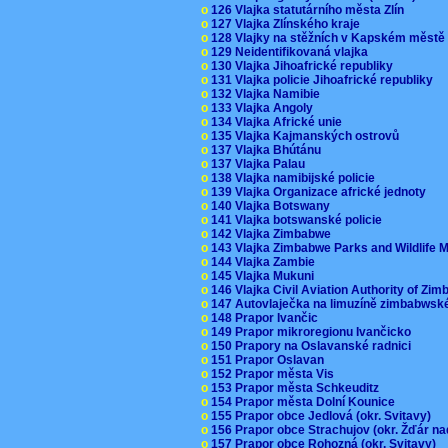
o
126 Vlajka statutárního města Zlín
o
127 Vlajka Zlínského kraje
o
128 Vlajky na stěžních v Kapském měst
o
129 Neidentifikovaná vlajka
o
130 Vlajka Jihoafrické republiky
o
131 Vlajka policie Jihoafrické republiky
o
132 Vlajka Namibie
o
133 Vlajka Angoly
o
134 Vlajka Africké unie
o
135 Vlajka Kajmanských ostrovů
o
137 Vlajka Bhútánu
o
137 Vlajka Palau
o
138 Vlajka namibijské policie
o
139 Vlajka Organizace africké jednoty
o
140 Vlajka Botswany
o
141 Vlajka botswanské policie
o
142 Vlajka Zimbabwe
o
143 Vlajka Zimbabwe Parks and Wildlife
o
144 Vlajka Zambie
o
145 Vlajka Mukuni
o
146 Vlajka Civil Aviation Authority of Z
o
147 Autovlaječka na limuzíně zimbabwsk
o
148 Prapor Ivančic
o
149 Prapor mikroregionu Ivančicko
o
150 Prapory na Oslavanské radnici
o
151 Prapor Oslavan
o
152 Prapor města Vis
o
153 Prapor města Schkeuditz
o
154 Prapor města Dolní Kounice
o
155 Prapor obce Jedlová (okr. Svitavy)
o
156 Prapor obce Strachujov (okr. Žďár n
o
157 Prapor obce Rohozná (okr. Svitavy)