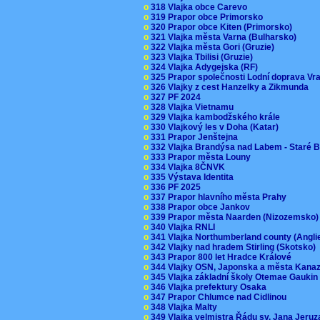
o
318 Vlajka obce Carevo
o
319 Prapor obce Primorsko
o
320 Prapor obce Kiten (Primorsko)
o
321 Vlajka města Varna (Bulharsko)
o
322 Vlajka města Gori (Gruzie)
o
323 Vlajka Tbilisi (Gruzie)
o
324 Vlajka Adygejska (RF)
o
325 Prapor společnosti Lodní doprava V
o
326 Vlajky z cest Hanzelky a Zikmunda
o
327 PF 2024
o
328 Vlajka Vietnamu
o
329 Vlajka kambodžského krále
o
330 Vlajkový les v Doha (Katar)
o
331 Prapor Jenštejna
o
332 Vlajka Brandýsa nad Labem - Staré 
o
333 Prapor města Louny
o
334 Vlajka 8ČNVK
o
335 Výstava Identita
o
336 PF 2025
o
337 Prapor hlavního města Prahy
o
338 Prapor obce Jankov
o
339 Prapor města Naarden (Nizozemsko
o
340 Vlajka RNLI
o
341 Vlajka Northumberland county (Angl
o
342 Vlajky nad hradem Stirling (Skotsko)
o
343 Prapor 800 let Hradce Králové
o
344 Vlajky OSN, Japonska a města Kan
o
345 Vlajka základní školy Otemae Gauki
o
346 Vlajka prefektury Osaka
o
347 Prapor Chlumce nad Cidlinou
o
348 Vlajka Malty
o
349 Vlajka velmistra Řádu sv. Jana Jer