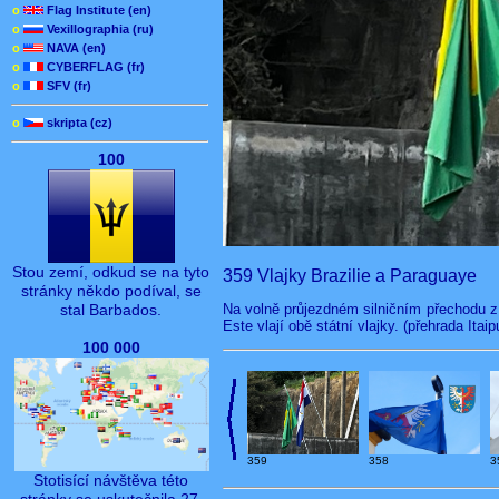
o
Flag Institute (en)
o
Vexillographia (ru)
o
NAVA (en)
o
CYBERFLAG (fr)
o
SFV (fr)
o
skripta (cz)
100
Stou zemí, odkud se na tyto
359 Vlajky Brazilie a Paraguaye
stránky někdo podíval, se
Na volně průjezdném silničním přechodu z
stal Barbados.
Este vlají obě státní vlajky. (přehrada Itaip
100 000
3
359
358
Stotisící návštěva této