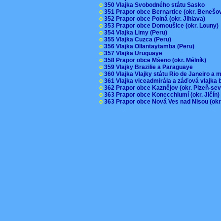
o
350 Vlajka Svobodného státu Sasko
o
351 Prapor obce Bernartice (okr. Beneš
o
352 Prapor obce Polná (okr. Jihlava)
o
353 Prapor obce Domoušice (okr. Louny
o
354 Vlajka Limy (Peru)
o
355 Vlajka Cuzca (Peru)
o
356 Vlajka Ollantaytamba (Peru)
o
357 Vlajka Uruguaye
o
358 Prapor obce Mšeno (okr. Mělník)
o
359 Vlajky Brazilie a Paraguaye
o
360 Vlajka Vlajky státu Rio de Janeiro a 
o
361 Vlajka viceadmirála a záďová vlajka
o
362 Prapor obce Kaznějov (okr. Plzeň-se
o
363 Prapor obce Konecchlumí (okr. Jičín
o
363 Prapor obce Nová Ves nad Nisou (okr