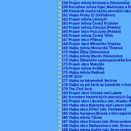
o
158 Prapor města Kremnica (Slovensko
o
159 Korouhve města Eger, Maďarska a 
o
160 Památník maďarského povstání roku
o
161 Vlajka Prahy 22 (Uhříněves)
o
162 Prapor města Litomyšl
o
163 Prapor města Český Krumlov
o
164 Prapor města Cieszyn (Polsko)
o
165 Prapor obce Pszczyna (Polsko)
o
166 Prapor města Český Těšín
o
167 Prapor obce Příbraz
o
168 Prapor obce Městečko Trnávka
o
169 Vlajka města Moravská Třebová
o
170 Vlajka Žiliny (Slovensko)
o
171 Vlajka města Martin (Slovensko)
o
172 Vlajka Žilinského samosprávného kr
o
173 Prapor obce Mokošín
o
174 Prapor města Králíky
o
175 Vlajka města Rajhrad
o
176 PF 2019
o
177 Vlajka na lokomotivě Vectron
o
178 Vlajka na půl žerdi na katedrále v D
o
179 The Civil Jack
o
180 Prapor obce Vysoká nad Labem
o
181 Korouhve historických uherských ž
o
182 Prapor obce Librantice (okr. Hradec 
o
183 Vlajka obce Bukovina nad Labem (ok
o
184 Vlajka obce Dříteč (okr. Pardubice)
o
185 Vlajka Sarajeva (Bosna a Hercegovi
o
186 Vlajka města Tišnov
o
187 Vlajka obce Drásov (okr. Brno-venk
o
188 Vlajka obce Malhostovice (okr. Brno
o
189 Vlajka města Kuřim (okr. Brno-venk