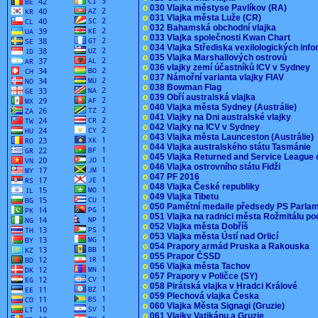
o
030 Vlajka městyse Pavlíkov (RA)
o
031 Vlajka města Luže (CR)
o
032 Bahamská obchodní vlajka
o
033 Vlajka společnosti Kwan Chart
o
034 Vlajka Střediska vexilologických inf
o
035 Vlajka Marshallových ostrovů
o
036 vlajky zemí účastníků ICV v Sydney
o
037 Námořní varianta vlajky FIAV
o
038 Bowman Flag
o
039 Obří australská vlajka
o
040 Vlajka města Sydney (Austrálie)
o
041 Vlajky na Dni australské vlajky
o
042 Vlajky na ICV v Sydney
o
043 Vlajka města Launceston (Austrálie)
o
044 Vlajka australského státu Tasmánie
o
045 Vlajka Returned and Service League 
o
046 Vlajka ostrovního státu Fidži
o
047 PF 2016
o
048 Vlajka České republiky
o
049 Vlajka Tibetu
o
050 Pamětní medaile předsedy PS Parla
o
051 Vlajka na radnici města Rožmitálu 
o
052 Vlajka města Dobříš
o
053 Vlajka města Ústí nad Orlicí
o
054 Prapory armád Pruska a Rakouska
o
055 Prapor ČSSD
o
056 Vlajka města Tachov
o
057 Prapory v Poličce (SY)
o
058 Pirátská vlajka v Hradci Králové
o
059 Plechová vlajka Česka
o
060 Vlajka Města Signagi (Gruzie)
o
061 Vlajky Vatikánu a Gruzie