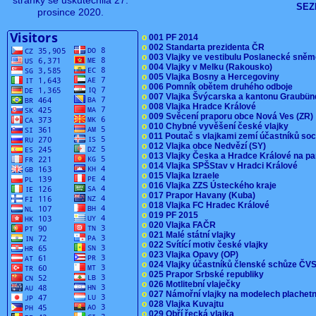
stránky se uskutečnila 27.
SEZ
prosince 2020.
o
001 PF 2014
o
002 Standarta prezidenta ČR
o
003 Vlajky ve vestibulu Poslanecké sn
o
004 Vlajky v Melku (Rakousko)
o
005 Vlajka Bosny a Hercegoviny
o
006 Pomník obětem druhého odboje
o
007 Vlajka Švýcarska a kantonu Graubü
o
008 Vlajka Hradce Králové
o
009 Svěcení praporu obce Nová Ves (ZR
o
010 Chybné vyvěšení české vlajky
o
011 Poutač s vlajkami zemí účastníků s
o
012 Vlajka obce Nedvězí (SY)
o
013 Vlajky Česka a Hradce Králové na pa
o
014 Vlajka SPŠStav v Hradci Králové
o
015 Vlajka Izraele
o
016 Vlajka ZZS Ústeckého kraje
o
017 Prapor Havany (Kuba)
o
018 Vlajka FC Hradec Králové
o
019 PF 2015
o
020 Vlajka FAČR
o
021 Malé státní vlajky
o
022 Svítící motiv české vlajky
o
023 Vlajka Opavy (OP)
o
024 Vlajky účastníků členské schůze Č
o
025 Prapor Srbské republiky
o
026 Motlitební vlaječky
o
027 Námořní vlajky na modelech plachet
o
028 Vlajka Kuvajtu
o
029 Obří řecká vlajka