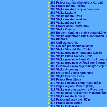
o
286 Prapor statutárního města Karviná
o
287 Prapor města Poličky
o
288 Vlajka města Kranj ve Slovinsku
o
289 Vlajka Lublaně
o
290 Vlajka města Pivka
o
291 Vlajka města Lanškroun
o
292 Vlajka města Štíty
o
293 Prapor obce Postřelmov
o
294 Vlajka Ománu
o
295 Emblém Ománu a vlajka ománského 
o
296 Vlajka organizace Gulf Cooperation
o
297 PF 2023
o
298 Obří vlajka Chile
o
299 Chilská prezidentská vlajka
o
300 Vlajka Viňa del Mar (Chile)
o
301 Vlajka provincie Patagonie (Chile)
o
302 Vlajka Punta Arenas (Chile)
o
303 Vlajka provincie Santa Cruz (Argenti
o
304 Vlajka provincie Ohňová země (Arge
o
305 Čelenová vlajka argentinských vojen
o
306 Vlajka Argentiny
o
307 Historická vlajka Argentiny
o
308 Vlajka Buenos Aires
o
309 Prapor Prostějova
o
310 Vlajka regionu Lombardsko (Itálie)
o
311 Vlajka regionu Veneto (Itálie)
o
312 Vlajky u zvonu padlých v Roveretu
o
313 Vlajka obce Albrechtive v Jizerskýc
o
314 Vlajka města Tanvald
o
315 Prapor města Nový Jičín
o
316 Prapor obce Jeřice
o
317 Vlajka Bulharska