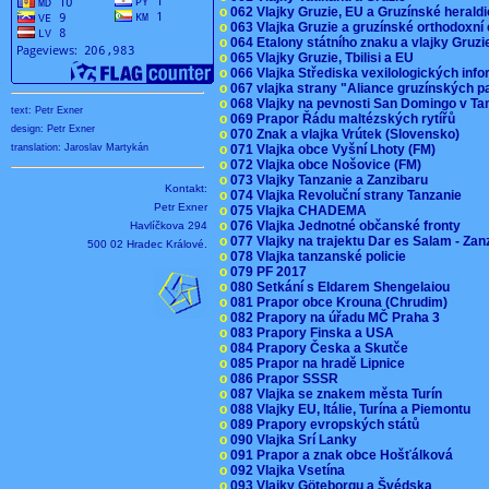
o
062 Vlajky Gruzie, EU a Gruzínské herald
o
063 Vlajka Gruzie a gruzínské orthodoxní
o
064 Etalony státního znaku a vlajky Gruz
o
065 Vlajky Gruzie, Tbilisi a EU
o
066 Vlajka Střediska vexilologických inf
o
067 vlajka strany "Aliance gruzínských p
o
068 Vlajky na pevnosti San Domingo v Ta
text: Petr Exner
o
069 Prapor Řádu maltézských rytířů
design: Petr Exner
o
070 Znak a vlajka Vrútek (Slovensko)
o
071 Vlajka obce Vyšní Lhoty (FM)
translation: Jaroslav Martykán
o
072 Vlajka obce Nošovice (FM)
o
073 Vlajky Tanzanie a Zanzibaru
Kontakt:
o
074 Vlajka Revoluční strany Tanzanie
Petr Exner
o
075 Vlajka CHADEMA
o
076 Vlajka Jednotné občanské fronty
Havlíčkova 294
o
077 Vlajky na trajektu Dar es Salam - Za
500 02 Hradec Králové.
o
078 Vlajka tanzanské policie
o
079 PF 2017
o
080 Setkání s Eldarem Shengelaiou
o
081 Prapor obce Krouna (Chrudim)
o
082 Prapory na úřadu MČ Praha 3
o
083 Prapory Finska a USA
o
084 Prapory Česka a Skutče
o
085 Prapor na hradě Lipnice
o
086 Prapor SSSR
o
087 Vlajka se znakem města Turín
o
088 Vlajky EU, Itálie, Turína a Piemontu
o
089 Prapory evropských států
o
090 Vlajka Srí Lanky
o
091 Prapor a znak obce Hošťálková
o
092 Vlajka Vsetína
o
093 Vlajky Göteborgu a Švédska