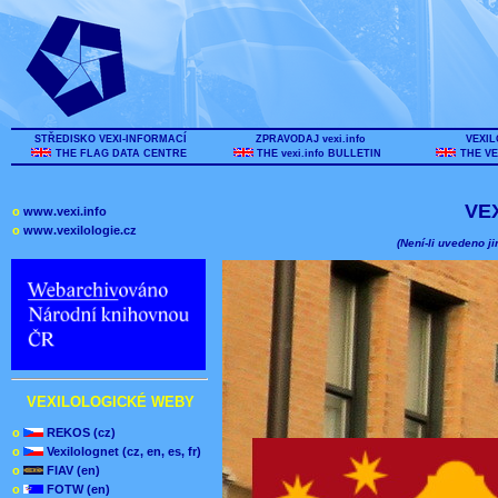
STŘEDISKO VEXI-INFORMACÍ
ZPRAVODAJ vexi.info
VEXIL
THE FLAG DATA CENTRE
THE vexi.info BULLETIN
THE VE
VE
o
www.vexi.info
o
www.vexilologie.cz
(Není-li uvedeno ji
VEXILOLOGICKÉ WEBY
o
REKOS (cz)
o
Vexilolognet (cz, en, es, fr)
o
FIAV (en)
o
FOTW (en)