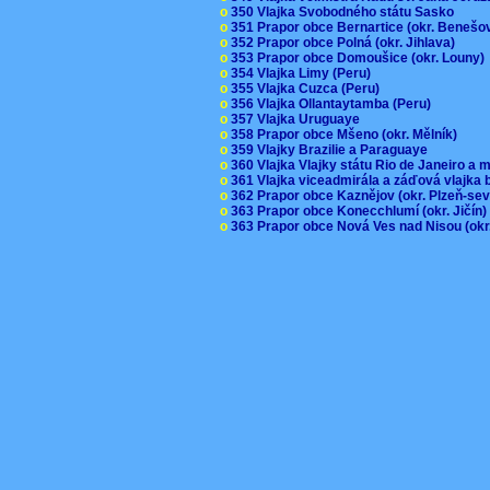
o
350 Vlajka Svobodného státu Sasko
o
351 Prapor obce Bernartice (okr. Beneš
o
352 Prapor obce Polná (okr. Jihlava)
o
353 Prapor obce Domoušice (okr. Louny
o
354 Vlajka Limy (Peru)
o
355 Vlajka Cuzca (Peru)
o
356 Vlajka Ollantaytamba (Peru)
o
357 Vlajka Uruguaye
o
358 Prapor obce Mšeno (okr. Mělník)
o
359 Vlajky Brazilie a Paraguaye
o
360 Vlajka Vlajky státu Rio de Janeiro a 
o
361 Vlajka viceadmirála a záďová vlajka
o
362 Prapor obce Kaznějov (okr. Plzeň-se
o
363 Prapor obce Konecchlumí (okr. Jičín
o
363 Prapor obce Nová Ves nad Nisou (okr