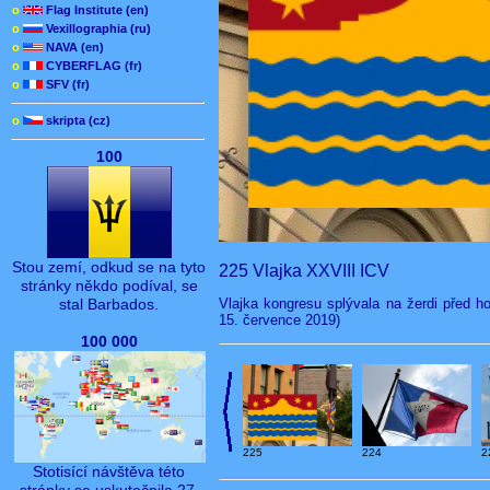
o
Flag Institute (en)
o
Vexillographia (ru)
o
NAVA (en)
o
CYBERFLAG (fr)
o
SFV (fr)
o
skripta (cz)
100
Stou zemí, odkud se na tyto
225 Vlajka XXVIII ICV
stránky někdo podíval, se
Vlajka kongresu splývala na žerdi před h
stal Barbados.
15. července 2019)
100 000
225
224
2
Stotisící návštěva této