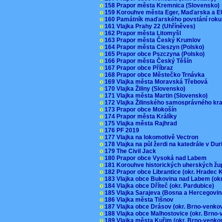
o
158 Prapor města Kremnica (Slovensko
o
159 Korouhve města Eger, Maďarska a 
o
160 Památník maďarského povstání roku
o
161 Vlajka Prahy 22 (Uhříněves)
o
162 Prapor města Litomyšl
o
163 Prapor města Český Krumlov
o
164 Prapor města Cieszyn (Polsko)
o
165 Prapor obce Pszczyna (Polsko)
o
166 Prapor města Český Těšín
o
167 Prapor obce Příbraz
o
168 Prapor obce Městečko Trnávka
o
169 Vlajka města Moravská Třebová
o
170 Vlajka Žiliny (Slovensko)
o
171 Vlajka města Martin (Slovensko)
o
172 Vlajka Žilinského samosprávného kr
o
173 Prapor obce Mokošín
o
174 Prapor města Králíky
o
175 Vlajka města Rajhrad
o
176 PF 2019
o
177 Vlajka na lokomotivě Vectron
o
178 Vlajka na půl žerdi na katedrále v D
o
179 The Civil Jack
o
180 Prapor obce Vysoká nad Labem
o
181 Korouhve historických uherských ž
o
182 Prapor obce Librantice (okr. Hradec 
o
183 Vlajka obce Bukovina nad Labem (ok
o
184 Vlajka obce Dříteč (okr. Pardubice)
o
185 Vlajka Sarajeva (Bosna a Hercegovi
o
186 Vlajka města Tišnov
o
187 Vlajka obce Drásov (okr. Brno-venk
o
188 Vlajka obce Malhostovice (okr. Brno
o
189 Vlajka města Kuřim (okr. Brno-venk