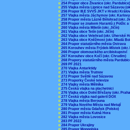
o
254 Prapor obce Živanice (okr. Pardubic
o
255 Vlajka města Lipnice nad Sázavou (o
o
256 Prapor III.E SVVŠ JKT v Hradci Král
o
257 Vlajka města Jáchymov (okr. Karlov
o
258 Prapor města Lázně Bělohrad (okr. J
o
259 Prapor se znakem Harantů z Polžic 
o
260 Vlajka města Miletín (okr. Jičín)
o
261 Vlajka obce Tetín (okr. Jičín)
o
262 Vlajka obce Velehrad (okr. Uherské H
o
263 Vlajka obce Kněžmost (okr. Mladá Bo
o
264 Prapor statutárního města Ostrava
o
265 Korouhev města Frýdek-Místek (okr.
o
266 Prapor olomouckého arcibiskupství
o
267 Korouhev obce Kočí (okr. Chrudim)
o
268 Prapory statutárního města Pardubi
o
269 PF 2021
o
270 Vlajka Antarktidy
o
271 Vlajka města Trutnov
o
272 Prapor Světlé nad Sázavou
o
273 Praporky České televize
o
274 Vlajky města Mělníka
o
275 Česká vlajka na plachetnici
o
276 Vlajka obce Dolní Břežany (okr. Pra
o
277 Česká vlajka nad galerií DOX
o
278 Vlajka města Berouna
o
279 Vlajka Nového Města nad Metují
o
280 Prapor města Gdaňsk (Polsko)
o
281 Prapor města Kutná Hora
o
282 Vlajka města Lovosice
o
283 PF 2022
o
284 Prapor Ukrajiny
o
285 Prapor Mongolska