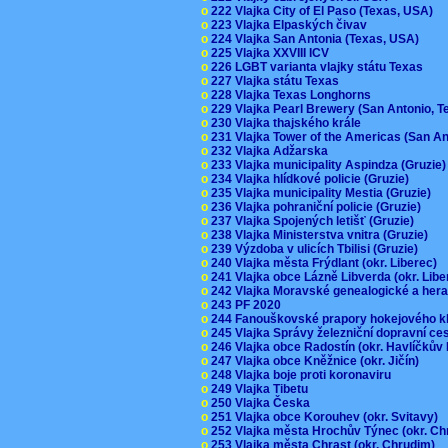
o
222 Vlajka City of El Paso (Texas, USA)
o
223 Vlajka Elpaských čivav
o
224 Vlajka San Antonia (Texas, USA)
o
225 Vlajka XXVIII ICV
o
226 LGBT varianta vlajky státu Texas
o
227 Vlajka státu Texas
o
228 Vlajka Texas Longhorns
o
229 Vlajka Pearl Brewery (San Antonio, 
o
230 Vlajka thajského krále
o
231 Vlajka Tower of the Americas (San A
o
232 Vlajka Adžarska
o
233 Vlajka municipality Aspindza (Gruzie
o
234 Vlajka hlídkové policie (Gruzie)
o
235 Vlajka municipality Mestia (Gruzie)
o
236 Vlajka pohraniční policie (Gruzie)
o
237 Vlajka Spojených letišť (Gruzie)
o
238 Vlajka Ministerstva vnitra (Gruzie)
o
239 Výzdoba v ulicích Tbilisi (Gruzie)
o
240 Vlajka města Frýdlant (okr. Liberec)
o
241 Vlajka obce Lázně Libverda (okr. Lib
o
242 Vlajka Moravské genealogické a hera
o
243 PF 2020
o
244 Fanouškovské prapory hokejového k
o
245 Vlajka Správy železniční dopravní c
o
246 Vlajka obce Radostín (okr. Havlíčkův
o
247 Vlajka obce Kněžnice (okr. Jičín)
o
248 Vlajka boje proti koronaviru
o
249 Vlajka Tibetu
o
250 Vlajka Česka
o
251 Vlajka obce Korouhev (okr. Svitavy)
o
252 Vlajka města Hrochův Týnec (okr. C
o
253 Vlajka města Chrast (okr. Chrudim)