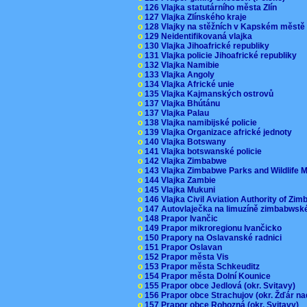
o
126 Vlajka statutárního města Zlín
o
127 Vlajka Zlínského kraje
o
128 Vlajky na stěžních v Kapském měst
o
129 Neidentifikovaná vlajka
o
130 Vlajka Jihoafrické republiky
o
131 Vlajka policie Jihoafrické republiky
o
132 Vlajka Namibie
o
133 Vlajka Angoly
o
134 Vlajka Africké unie
o
135 Vlajka Kajmanských ostrovů
o
137 Vlajka Bhútánu
o
137 Vlajka Palau
o
138 Vlajka namibijské policie
o
139 Vlajka Organizace africké jednoty
o
140 Vlajka Botswany
o
141 Vlajka botswanské policie
o
142 Vlajka Zimbabwe
o
143 Vlajka Zimbabwe Parks and Wildlife
o
144 Vlajka Zambie
o
145 Vlajka Mukuni
o
146 Vlajka Civil Aviation Authority of Z
o
147 Autovlaječka na limuzíně zimbabwsk
o
148 Prapor Ivančic
o
149 Prapor mikroregionu Ivančicko
o
150 Prapory na Oslavanské radnici
o
151 Prapor Oslavan
o
152 Prapor města Vis
o
153 Prapor města Schkeuditz
o
154 Prapor města Dolní Kounice
o
155 Prapor obce Jedlová (okr. Svitavy)
o
156 Prapor obce Strachujov (okr. Žďár n
o
157 Prapor obce Rohozná (okr. Svitavy)