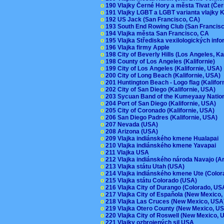
o
190 Vlajky Černé Hory a města Tivat (Če
o
191 Vlajky LGBT a LGBT varianta vlajky K
o
192 US Jack (San Francisco, CA)
o
193 South End Rowing Club (San Francis
o
194 Vlajka města San Francisco, CA
o
195 Vlajka Střediska vexilologických inf
o
196 Vlajka firmy Apple
o
198 City of Beverly Hills (Los Angeles, Ka
o
198 County of Los Angeles (Kalifornie)
o
199 City of Los Angeles (Kalifornie, USA
o
200 City of Long Beach (Kalifornie, USA)
o
201 Huntington Beach - Logo flag (Kalifo
o
202 City of San Diego (Kalifornie, USA)
o
203 Sycuan Band of the Kumeyaay Nation
o
204 Port of San Diego (Kalifornie, USA)
o
205 City of Coronado (Kalifornie, USA)
o
206 San Diego Padres (Kalifornie, USA)
o
207 Nevada (USA)
o
208 Arizona (USA)
o
209 Vlajka indiánského kmene Hualapai
o
210 Vlajka indiánského kmene Yavapai
o
211 Vlajka USA
o
212 Vlajka indiánského národa Navajo (A
o
213 Vlajka státu Utah (USA)
o
214 Vlajka indiánského kmene Ute (Colo
o
215 Vlajka státu Colorado (USA)
o
216 Vlajka City of Durango (Colorado, U
o
217 Vlajka City of Espaňola (New Mexico
o
218 Vlajka Las Cruces (New Mexico, US
o
219 Vlajka Otero County (New Mexico, 
o
220 Vlajka City of Roswell (New Mexico,
o
221 Vlajky ozbrojených sil USA