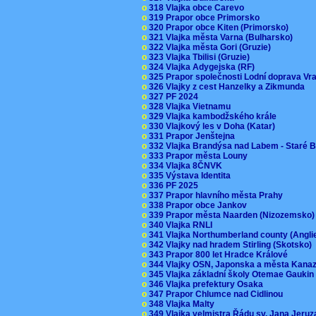
o
318 Vlajka obce Carevo
o
319 Prapor obce Primorsko
o
320 Prapor obce Kiten (Primorsko)
o
321 Vlajka města Varna (Bulharsko)
o
322 Vlajka města Gori (Gruzie)
o
323 Vlajka Tbilisi (Gruzie)
o
324 Vlajka Adygejska (RF)
o
325 Prapor společnosti Lodní doprava V
o
326 Vlajky z cest Hanzelky a Zikmunda
o
327 PF 2024
o
328 Vlajka Vietnamu
o
329 Vlajka kambodžského krále
o
330 Vlajkový les v Doha (Katar)
o
331 Prapor Jenštejna
o
332 Vlajka Brandýsa nad Labem - Staré 
o
333 Prapor města Louny
o
334 Vlajka 8ČNVK
o
335 Výstava Identita
o
336 PF 2025
o
337 Prapor hlavního města Prahy
o
338 Prapor obce Jankov
o
339 Prapor města Naarden (Nizozemsko
o
340 Vlajka RNLI
o
341 Vlajka Northumberland county (Angl
o
342 Vlajky nad hradem Stirling (Skotsko)
o
343 Prapor 800 let Hradce Králové
o
344 Vlajky OSN, Japonska a města Kan
o
345 Vlajka základní školy Otemae Gauki
o
346 Vlajka prefektury Osaka
o
347 Prapor Chlumce nad Cidlinou
o
348 Vlajka Malty
o
349 Vlajka velmistra Řádu sv. Jana Jer