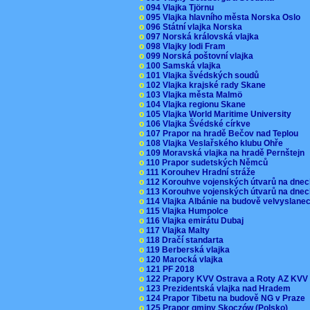
o
094 Vlajka Tjörnu
o
095 Vlajka hlavního města Norska Oslo
o
096 Státní vlajka Norska
o
097 Norská královská vlajka
o
098 Vlajky lodi Fram
o
099 Norská poštovní vlajka
o
100 Samská vlajka
o
101 Vlajka švédských soudů
o
102 Vlajka krajské rady Skane
o
103 Vlajka města Malmö
o
104 Vlajka regionu Skane
o
105 Vlajka World Maritime University
o
106 Vlajka Švédské církve
o
107 Prapor na hradě Bečov nad Teplou
o
108 Vlajka Veslařského klubu Ohře
o
109 Moravská vlajka na hradě Pernštejn
o
110 Prapor sudetských Němců
o
111 Korouhev Hradní stráže
o
112 Korouhve vojenských útvarů na dne
o
113 Korouhve vojenských útvarů na dne
o
114 Vlajka Albánie na budově velvyslane
o
115 Vlajka Humpolce
o
116 Vlajka emirátu Dubaj
o
117 Vlajka Malty
o
118 Dračí standarta
o
119 Berberská vlajka
o
120 Marocká vlajka
o
121 PF 2018
o
122 Prapory KVV Ostrava a Roty AZ KV
o
123 Prezidentská vlajka nad Hradem
o
124 Prapor Tibetu na budově NG v Praze
o
125 Prapor gminy Skoczów (Polsko)