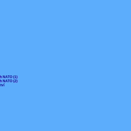
ch NATO (1)
ch NATO (2)
ctví
V