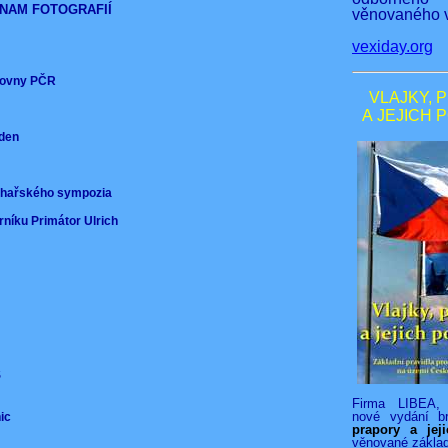
NAM FOTOGRAFIÍ
věnovaného v
vexiday.org
ěmovny PČR
VLAJKY, 
A JEJICH 
nden
)
ochařského sympozia
rníku Primátor Ulrich
VS
Firma LIBEA, 
nové vydání b
nic
prapory a jej
věnované zákla