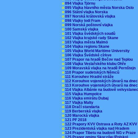
o
094 Vlajka Tjörnu
o
095 Vlajka hlavního města Norska Oslo
o
096 Státní vlajka Norska
o
097 Norská královská vlajka
o
098 Vlajky lodi Fram
o
099 Norská poštovní vlajka
o
100 Samská vlajka
o
101 Vlajka švédských soudů
o
102 Vlajka krajské rady Skane
o
103 Vlajka města Malmö
o
104 Vlajka regionu Skane
o
105 Vlajka World Maritime University
o
106 Vlajka Švédské církve
o
107 Prapor na hradě Bečov nad Teplou
o
108 Vlajka Veslařského klubu Ohře
o
109 Moravská vlajka na hradě Pernštejn
o
110 Prapor sudetských Němců
o
111 Korouhev Hradní stráže
o
112 Korouhve vojenských útvarů na dne
o
113 Korouhve vojenských útvarů na dne
o
114 Vlajka Albánie na budově velvyslane
o
115 Vlajka Humpolce
o
116 Vlajka emirátu Dubaj
o
117 Vlajka Malty
o
118 Dračí standarta
o
119 Berberská vlajka
o
120 Marocká vlajka
o
121 PF 2018
o
122 Prapory KVV Ostrava a Roty AZ KV
o
123 Prezidentská vlajka nad Hradem
o
124 Prapor Tibetu na budově NG v Praze
o
125 Prapor gminy Skoczów (Polsko)