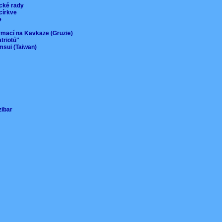
ické rady
 církve
ie
ormací na Kavkaze (Gruzie)
atriotů"
msui (Taiwan)
nzibar