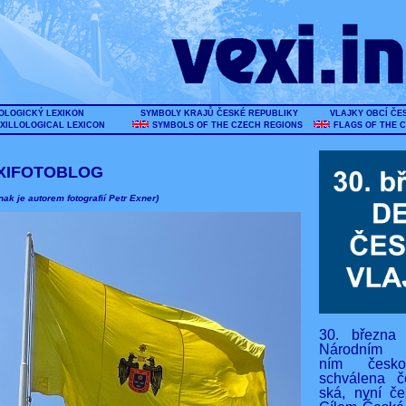
OLOGICKÝ LEXIKON
SYMBOLY KRAJŮ ČESKÉ REPUBLIKY
VLAJKY OBCÍ ČE
XILLOLOGICAL LEXICON
SYMBOLS OF THE CZECH REGIONS
FLAGS OF THE 
XIFOTOBLOG
nak je autorem fotografií Petr Exner)
30. března
Národním s
ním českos
schválena č
ská, nyní če