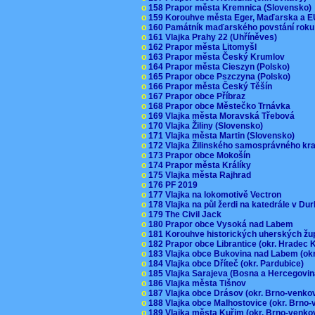
o
158 Prapor města Kremnica (Slovensko
o
159 Korouhve města Eger, Maďarska a 
o
160 Památník maďarského povstání roku
o
161 Vlajka Prahy 22 (Uhříněves)
o
162 Prapor města Litomyšl
o
163 Prapor města Český Krumlov
o
164 Prapor města Cieszyn (Polsko)
o
165 Prapor obce Pszczyna (Polsko)
o
166 Prapor města Český Těšín
o
167 Prapor obce Příbraz
o
168 Prapor obce Městečko Trnávka
o
169 Vlajka města Moravská Třebová
o
170 Vlajka Žiliny (Slovensko)
o
171 Vlajka města Martin (Slovensko)
o
172 Vlajka Žilinského samosprávného kr
o
173 Prapor obce Mokošín
o
174 Prapor města Králíky
o
175 Vlajka města Rajhrad
o
176 PF 2019
o
177 Vlajka na lokomotivě Vectron
o
178 Vlajka na půl žerdi na katedrále v D
o
179 The Civil Jack
o
180 Prapor obce Vysoká nad Labem
o
181 Korouhve historických uherských ž
o
182 Prapor obce Librantice (okr. Hradec 
o
183 Vlajka obce Bukovina nad Labem (ok
o
184 Vlajka obce Dříteč (okr. Pardubice)
o
185 Vlajka Sarajeva (Bosna a Hercegovi
o
186 Vlajka města Tišnov
o
187 Vlajka obce Drásov (okr. Brno-venk
o
188 Vlajka obce Malhostovice (okr. Brno
o
189 Vlajka města Kuřim (okr. Brno-venk