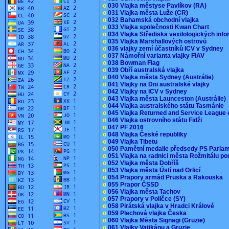
o
030 Vlajka městyse Pavlíkov (RA)
o
031 Vlajka města Luže (CR)
o
032 Bahamská obchodní vlajka
o
033 Vlajka společnosti Kwan Chart
o
034 Vlajka Střediska vexilologických inf
o
035 Vlajka Marshallových ostrovů
o
036 vlajky zemí účastníků ICV v Sydney
o
037 Námořní varianta vlajky FIAV
o
038 Bowman Flag
o
039 Obří australská vlajka
o
040 Vlajka města Sydney (Austrálie)
o
041 Vlajky na Dni australské vlajky
o
042 Vlajky na ICV v Sydney
o
043 Vlajka města Launceston (Austrálie)
o
044 Vlajka australského státu Tasmánie
o
045 Vlajka Returned and Service League 
o
046 Vlajka ostrovního státu Fidži
o
047 PF 2016
o
048 Vlajka České republiky
o
049 Vlajka Tibetu
o
050 Pamětní medaile předsedy PS Parla
o
051 Vlajka na radnici města Rožmitálu 
o
052 Vlajka města Dobříš
o
053 Vlajka města Ústí nad Orlicí
o
054 Prapory armád Pruska a Rakouska
o
055 Prapor ČSSD
o
056 Vlajka města Tachov
o
057 Prapory v Poličce (SY)
o
058 Pirátská vlajka v Hradci Králové
o
059 Plechová vlajka Česka
o
060 Vlajka Města Signagi (Gruzie)
o
061 Vlajky Vatikánu a Gruzie