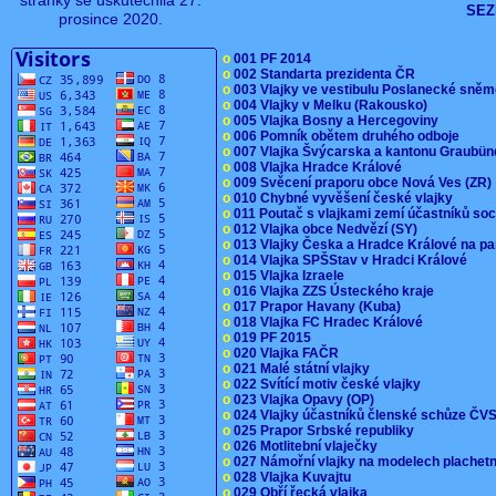
stránky se uskutečnila 27.
SEZ
prosince 2020.
o
001 PF 2014
o
002 Standarta prezidenta ČR
o
003 Vlajky ve vestibulu Poslanecké sn
o
004 Vlajky v Melku (Rakousko)
o
005 Vlajka Bosny a Hercegoviny
o
006 Pomník obětem druhého odboje
o
007 Vlajka Švýcarska a kantonu Graubü
o
008 Vlajka Hradce Králové
o
009 Svěcení praporu obce Nová Ves (ZR
o
010 Chybné vyvěšení české vlajky
o
011 Poutač s vlajkami zemí účastníků s
o
012 Vlajka obce Nedvězí (SY)
o
013 Vlajky Česka a Hradce Králové na pa
o
014 Vlajka SPŠStav v Hradci Králové
o
015 Vlajka Izraele
o
016 Vlajka ZZS Ústeckého kraje
o
017 Prapor Havany (Kuba)
o
018 Vlajka FC Hradec Králové
o
019 PF 2015
o
020 Vlajka FAČR
o
021 Malé státní vlajky
o
022 Svítící motiv české vlajky
o
023 Vlajka Opavy (OP)
o
024 Vlajky účastníků členské schůze Č
o
025 Prapor Srbské republiky
o
026 Motlitební vlaječky
o
027 Námořní vlajky na modelech plachet
o
028 Vlajka Kuvajtu
o
029 Obří řecká vlajka