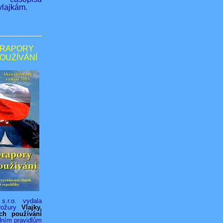
lajkám.
PRAPORY
POUŹÍVÁNÍ
s.r.o. vydala
rožury
Vlajky,
ich používání
dním pravidlům