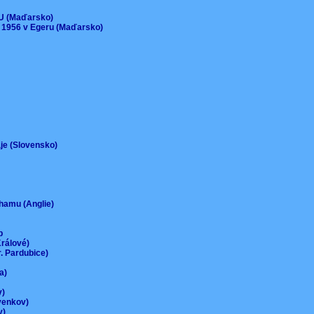
)
EU (Maďarsko)
 1956 v Egeru (Maďarsko)
aje (Slovensko)
urhamu (Anglie)
up
Králové)
r. Pardubice)
na)
ov)
-venkov)
ov)