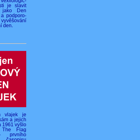
vexilologic-
ti je slavit
 jako Den
 a podporo-
yvěšování
í den.
 vlajek je
kám a jejich
na 1961 vyšlo
o The Flag
- prvního
 časopisu