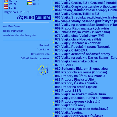
o
062 Vlajky Gruzie, EU a Gruzínské herald
o
063 Vlajka Gruzie a gruzínské orthodoxní
o
064 Etalony státního znaku a vlajky Gruz
o
065 Vlajky Gruzie, Tbilisi a EU
o
066 Vlajka Střediska vexilologických inf
o
067 vlajka strany "Aliance gruzínských p
o
068 Vlajky na pevnosti San Domingo v Ta
text: Petr Exner
o
069 Prapor Řádu maltézských rytířů
design: Petr Exner
o
070 Znak a vlajka Vrútek (Slovensko)
o
071 Vlajka obce Vyšní Lhoty (FM)
translation: Jaroslav Martykán
o
072 Vlajka obce Nošovice (FM)
o
073 Vlajky Tanzanie a Zanzibaru
Kontakt:
o
074 Vlajka Revoluční strany Tanzanie
Petr Exner
o
075 Vlajka CHADEMA
o
076 Vlajka Jednotné občanské fronty
Havlíčkova 294
o
077 Vlajky na trajektu Dar es Salam - Za
500 02 Hradec Králové.
o
078 Vlajka tanzanské policie
o
079 PF 2017
o
080 Setkání s Eldarem Shengelaiou
o
081 Prapor obce Krouna (Chrudim)
o
082 Prapory na úřadu MČ Praha 3
o
083 Prapory Finska a USA
o
084 Prapory Česka a Skutče
o
085 Prapor na hradě Lipnice
o
086 Prapor SSSR
o
087 Vlajka se znakem města Turín
o
088 Vlajky EU, Itálie, Turína a Piemontu
o
089 Prapory evropských států
o
090 Vlajka Srí Lanky
o
091 Prapor a znak obce Hošťálková
o
092 Vlajka Vsetína
o
093 Vlajky Göteborgu a Švédska