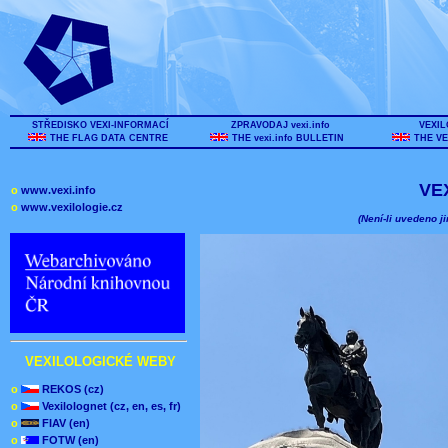
STŘEDISKO VEXI-INFORMACÍ
ZPRAVODAJ vexi.info
VEXIL
THE FLAG DATA CENTRE
THE vexi.info BULLETIN
THE VE
VE
o
www.vexi.info
o
www.vexilologie.cz
(Není-li uvedeno ji
VEXILOLOGICKÉ WEBY
o
REKOS (cz)
o
Vexilolognet (cz, en, es, fr)
o
FIAV (en)
o
FOTW (en)