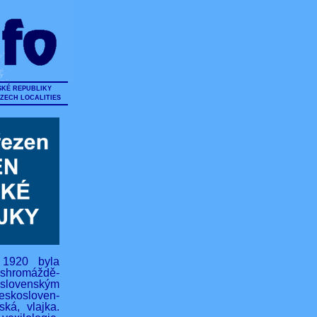
SKÉ REPUBLIKY
CZECH LOCALITIES
 1920 byla
hromáždě-
lovenským
eskosloven-
ská, vlajka.