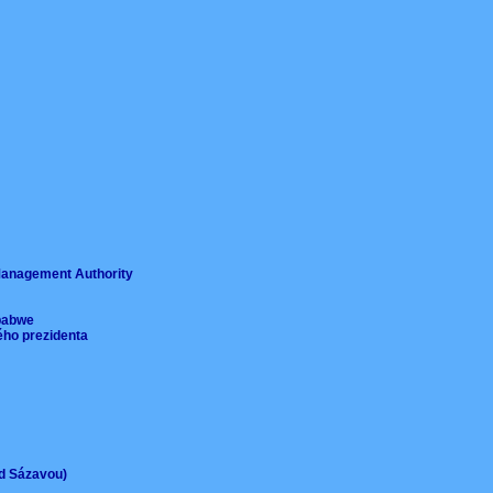
ě
 Management Authority
imbabwe
ého prezidenta
ad Sázavou)