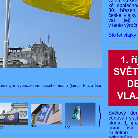
Cílem České 
ké společnos
30. březen
české vlajky
vat její v
v tento výročn
Sto let vlajky
 barevným vyobrazením pečetě města (Lima, Plaza San
Světový den
věnován vlaj
studiu. 1. říj
351
první čísl
350
52
Bulletinu 
odborného