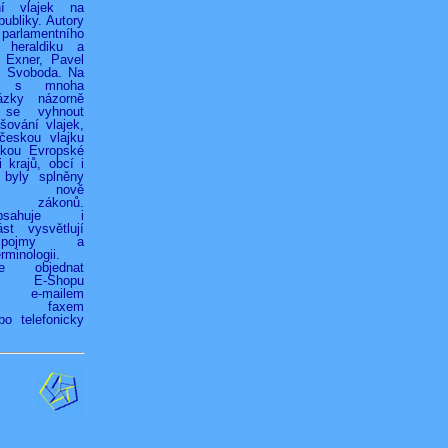
ní vlajek na
ubliky. Autory
 parlamentního
 heraldiku a
r Exner, Pavel
k Svoboda. Na
h s mnoha
ázky názorně
 se vyhnout
ování vlajek,
českou vlajku
jkou Evropské
 krajů, obcí i
 byly splněny
ky nově
ých zákonů.
bsahuje i
st vysvětlují
é pojmy a
rminologii.
ze objednat
vím E-Shopu
z), e-mailem
.cz), faxem
bo telefonicky