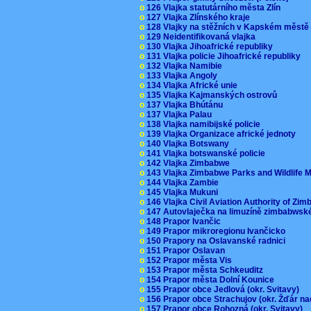
o
126 Vlajka statutárního města Zlín
o
127 Vlajka Zlínského kraje
o
128 Vlajky na stěžních v Kapském měst
o
129 Neidentifikovaná vlajka
o
130 Vlajka Jihoafrické republiky
o
131 Vlajka policie Jihoafrické republiky
o
132 Vlajka Namibie
o
133 Vlajka Angoly
o
134 Vlajka Africké unie
o
135 Vlajka Kajmanských ostrovů
o
137 Vlajka Bhútánu
o
137 Vlajka Palau
o
138 Vlajka namibijské policie
o
139 Vlajka Organizace africké jednoty
o
140 Vlajka Botswany
o
141 Vlajka botswanské policie
o
142 Vlajka Zimbabwe
o
143 Vlajka Zimbabwe Parks and Wildlife
o
144 Vlajka Zambie
o
145 Vlajka Mukuni
o
146 Vlajka Civil Aviation Authority of Z
o
147 Autovlaječka na limuzíně zimbabwsk
o
148 Prapor Ivančic
o
149 Prapor mikroregionu Ivančicko
o
150 Prapory na Oslavanské radnici
o
151 Prapor Oslavan
o
152 Prapor města Vis
o
153 Prapor města Schkeuditz
o
154 Prapor města Dolní Kounice
o
155 Prapor obce Jedlová (okr. Svitavy)
o
156 Prapor obce Strachujov (okr. Žďár n
o
157 Prapor obce Rohozná (okr. Svitavy)