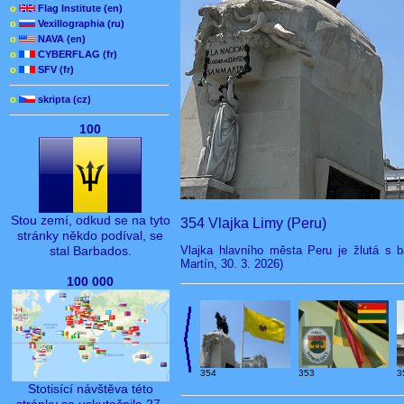
o
Flag Institute (en)
o
Vexillographia (ru)
o
NAVA (en)
o
CYBERFLAG (fr)
o
SFV (fr)
o
skripta (cz)
100
Stou zemí, odkud se na tyto
354 Vlajka Limy (Peru)
stránky někdo podíval, se
Vlajka hlavního města Peru je žlutá s
stal Barbados.
Martín, 30. 3. 2026)
100 000
354
353
3
Stotisící návštěva této