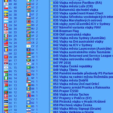
o
030 Vlajka městyse Pavlíkov (RA)
o
031 Vlajka města Luže (CR)
o
032 Bahamská obchodní vlajka
o
033 Vlajka společnosti Kwan Chart
o
034 Vlajka Střediska vexilologických inf
o
035 Vlajka Marshallových ostrovů
o
036 vlajky zemí účastníků ICV v Sydney
o
037 Námořní varianta vlajky FIAV
o
038 Bowman Flag
o
039 Obří australská vlajka
o
040 Vlajka města Sydney (Austrálie)
o
041 Vlajky na Dni australské vlajky
o
042 Vlajky na ICV v Sydney
o
043 Vlajka města Launceston (Austrálie)
o
044 Vlajka australského státu Tasmánie
o
045 Vlajka Returned and Service League 
o
046 Vlajka ostrovního státu Fidži
o
047 PF 2016
o
048 Vlajka České republiky
o
049 Vlajka Tibetu
o
050 Pamětní medaile předsedy PS Parla
o
051 Vlajka na radnici města Rožmitálu 
o
052 Vlajka města Dobříš
o
053 Vlajka města Ústí nad Orlicí
o
054 Prapory armád Pruska a Rakouska
o
055 Prapor ČSSD
o
056 Vlajka města Tachov
o
057 Prapory v Poličce (SY)
o
058 Pirátská vlajka v Hradci Králové
o
059 Plechová vlajka Česka
o
060 Vlajka Města Signagi (Gruzie)
o
061 Vlajky Vatikánu a Gruzie