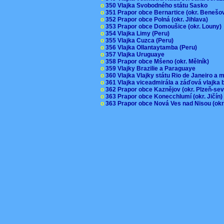
o
350 Vlajka Svobodného státu Sasko
o
351 Prapor obce Bernartice (okr. Beneš
o
352 Prapor obce Polná (okr. Jihlava)
o
353 Prapor obce Domoušice (okr. Louny
o
354 Vlajka Limy (Peru)
o
355 Vlajka Cuzca (Peru)
o
356 Vlajka Ollantaytamba (Peru)
o
357 Vlajka Uruguaye
o
358 Prapor obce Mšeno (okr. Mělník)
o
359 Vlajky Brazilie a Paraguaye
o
360 Vlajka Vlajky státu Rio de Janeiro a 
o
361 Vlajka viceadmirála a záďová vlajka
o
362 Prapor obce Kaznějov (okr. Plzeň-se
o
363 Prapor obce Konecchlumí (okr. Jičín
o
363 Prapor obce Nová Ves nad Nisou (okr