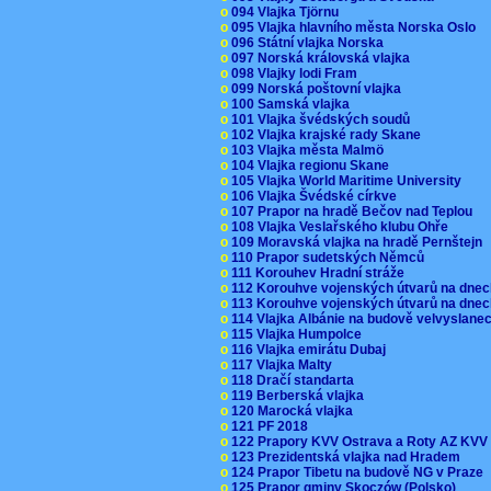
o
094 Vlajka Tjörnu
o
095 Vlajka hlavního města Norska Oslo
o
096 Státní vlajka Norska
o
097 Norská královská vlajka
o
098 Vlajky lodi Fram
o
099 Norská poštovní vlajka
o
100 Samská vlajka
o
101 Vlajka švédských soudů
o
102 Vlajka krajské rady Skane
o
103 Vlajka města Malmö
o
104 Vlajka regionu Skane
o
105 Vlajka World Maritime University
o
106 Vlajka Švédské církve
o
107 Prapor na hradě Bečov nad Teplou
o
108 Vlajka Veslařského klubu Ohře
o
109 Moravská vlajka na hradě Pernštejn
o
110 Prapor sudetských Němců
o
111 Korouhev Hradní stráže
o
112 Korouhve vojenských útvarů na dne
o
113 Korouhve vojenských útvarů na dne
o
114 Vlajka Albánie na budově velvyslane
o
115 Vlajka Humpolce
o
116 Vlajka emirátu Dubaj
o
117 Vlajka Malty
o
118 Dračí standarta
o
119 Berberská vlajka
o
120 Marocká vlajka
o
121 PF 2018
o
122 Prapory KVV Ostrava a Roty AZ KV
o
123 Prezidentská vlajka nad Hradem
o
124 Prapor Tibetu na budově NG v Praze
o
125 Prapor gminy Skoczów (Polsko)