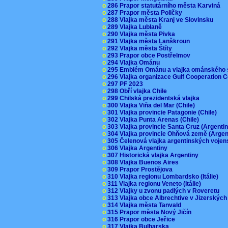
o
286 Prapor statutárního města Karviná
o
287 Prapor města Poličky
o
288 Vlajka města Kranj ve Slovinsku
o
289 Vlajka Lublaně
o
290 Vlajka města Pivka
o
291 Vlajka města Lanškroun
o
292 Vlajka města Štíty
o
293 Prapor obce Postřelmov
o
294 Vlajka Ománu
o
295 Emblém Ománu a vlajka ománského 
o
296 Vlajka organizace Gulf Cooperation
o
297 PF 2023
o
298 Obří vlajka Chile
o
299 Chilská prezidentská vlajka
o
300 Vlajka Viňa del Mar (Chile)
o
301 Vlajka provincie Patagonie (Chile)
o
302 Vlajka Punta Arenas (Chile)
o
303 Vlajka provincie Santa Cruz (Argenti
o
304 Vlajka provincie Ohňová země (Arge
o
305 Čelenová vlajka argentinských vojen
o
306 Vlajka Argentiny
o
307 Historická vlajka Argentiny
o
308 Vlajka Buenos Aires
o
309 Prapor Prostějova
o
310 Vlajka regionu Lombardsko (Itálie)
o
311 Vlajka regionu Veneto (Itálie)
o
312 Vlajky u zvonu padlých v Roveretu
o
313 Vlajka obce Albrechtive v Jizerskýc
o
314 Vlajka města Tanvald
o
315 Prapor města Nový Jičín
o
316 Prapor obce Jeřice
o
317 Vlajka Bulharska