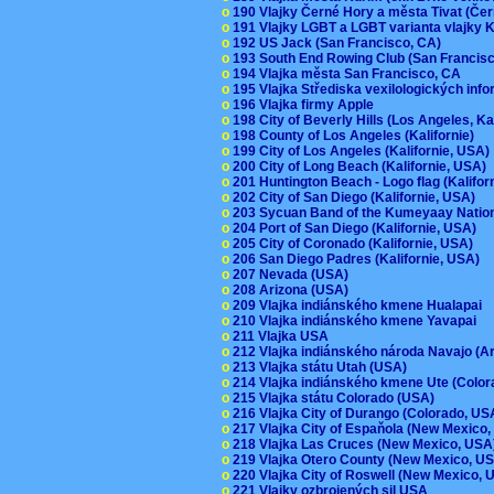
o
190 Vlajky Černé Hory a města Tivat (Če
o
191 Vlajky LGBT a LGBT varianta vlajky K
o
192 US Jack (San Francisco, CA)
o
193 South End Rowing Club (San Francis
o
194 Vlajka města San Francisco, CA
o
195 Vlajka Střediska vexilologických inf
o
196 Vlajka firmy Apple
o
198 City of Beverly Hills (Los Angeles, Ka
o
198 County of Los Angeles (Kalifornie)
o
199 City of Los Angeles (Kalifornie, USA
o
200 City of Long Beach (Kalifornie, USA)
o
201 Huntington Beach - Logo flag (Kalifo
o
202 City of San Diego (Kalifornie, USA)
o
203 Sycuan Band of the Kumeyaay Nation
o
204 Port of San Diego (Kalifornie, USA)
o
205 City of Coronado (Kalifornie, USA)
o
206 San Diego Padres (Kalifornie, USA)
o
207 Nevada (USA)
o
208 Arizona (USA)
o
209 Vlajka indiánského kmene Hualapai
o
210 Vlajka indiánského kmene Yavapai
o
211 Vlajka USA
o
212 Vlajka indiánského národa Navajo (A
o
213 Vlajka státu Utah (USA)
o
214 Vlajka indiánského kmene Ute (Colo
o
215 Vlajka státu Colorado (USA)
o
216 Vlajka City of Durango (Colorado, U
o
217 Vlajka City of Espaňola (New Mexico
o
218 Vlajka Las Cruces (New Mexico, US
o
219 Vlajka Otero County (New Mexico, 
o
220 Vlajka City of Roswell (New Mexico,
o
221 Vlajky ozbrojených sil USA