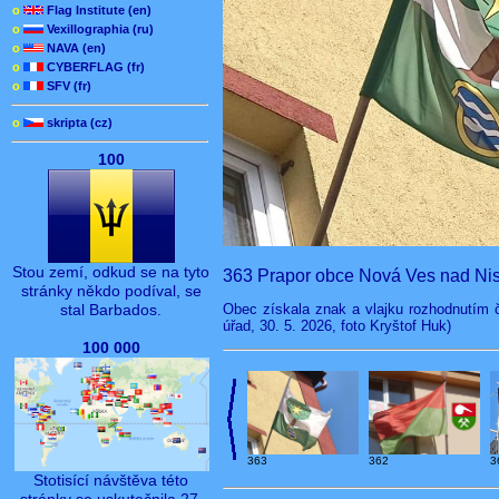
o
Flag Institute (en)
o
Vexillographia (ru)
o
NAVA (en)
o
CYBERFLAG (fr)
o
SFV (fr)
o
skripta (cz)
100
Stou zemí, odkud se na tyto
363 Prapor obce Nová Ves nad Nis
stránky někdo podíval, se
Obec získala znak a vlajku rozhodnutím 
stal Barbados.
úřad, 30. 5. 2026, foto Kryštof Huk)
100 000
363
362
3
Stotisící návštěva této