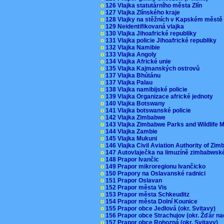
o
126 Vlajka statutárního města Zlín
o
127 Vlajka Zlínského kraje
o
128 Vlajky na stěžních v Kapském měst
o
129 Neidentifikovaná vlajka
o
130 Vlajka Jihoafrické republiky
o
131 Vlajka policie Jihoafrické republiky
o
132 Vlajka Namibie
o
133 Vlajka Angoly
o
134 Vlajka Africké unie
o
135 Vlajka Kajmanských ostrovů
o
137 Vlajka Bhútánu
o
137 Vlajka Palau
o
138 Vlajka namibijské policie
o
139 Vlajka Organizace africké jednoty
o
140 Vlajka Botswany
o
141 Vlajka botswanské policie
o
142 Vlajka Zimbabwe
o
143 Vlajka Zimbabwe Parks and Wildlife
o
144 Vlajka Zambie
o
145 Vlajka Mukuni
o
146 Vlajka Civil Aviation Authority of Z
o
147 Autovlaječka na limuzíně zimbabwsk
o
148 Prapor Ivančic
o
149 Prapor mikroregionu Ivančicko
o
150 Prapory na Oslavanské radnici
o
151 Prapor Oslavan
o
152 Prapor města Vis
o
153 Prapor města Schkeuditz
o
154 Prapor města Dolní Kounice
o
155 Prapor obce Jedlová (okr. Svitavy)
o
156 Prapor obce Strachujov (okr. Žďár n
o
157 Prapor obce Rohozná (okr. Svitavy)