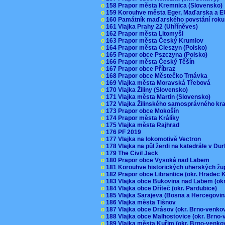
o
158 Prapor města Kremnica (Slovensko
o
159 Korouhve města Eger, Maďarska a 
o
160 Památník maďarského povstání roku
o
161 Vlajka Prahy 22 (Uhříněves)
o
162 Prapor města Litomyšl
o
163 Prapor města Český Krumlov
o
164 Prapor města Cieszyn (Polsko)
o
165 Prapor obce Pszczyna (Polsko)
o
166 Prapor města Český Těšín
o
167 Prapor obce Příbraz
o
168 Prapor obce Městečko Trnávka
o
169 Vlajka města Moravská Třebová
o
170 Vlajka Žiliny (Slovensko)
o
171 Vlajka města Martin (Slovensko)
o
172 Vlajka Žilinského samosprávného kr
o
173 Prapor obce Mokošín
o
174 Prapor města Králíky
o
175 Vlajka města Rajhrad
o
176 PF 2019
o
177 Vlajka na lokomotivě Vectron
o
178 Vlajka na půl žerdi na katedrále v D
o
179 The Civil Jack
o
180 Prapor obce Vysoká nad Labem
o
181 Korouhve historických uherských ž
o
182 Prapor obce Librantice (okr. Hradec 
o
183 Vlajka obce Bukovina nad Labem (ok
o
184 Vlajka obce Dříteč (okr. Pardubice)
o
185 Vlajka Sarajeva (Bosna a Hercegovi
o
186 Vlajka města Tišnov
o
187 Vlajka obce Drásov (okr. Brno-venk
o
188 Vlajka obce Malhostovice (okr. Brno
o
189 Vlajka města Kuřim (okr. Brno-venk