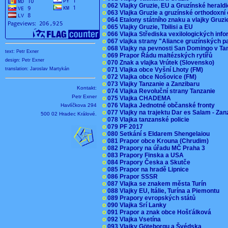
o
062 Vlajky Gruzie, EU a Gruzínské herald
o
063 Vlajka Gruzie a gruzínské orthodoxní
o
064 Etalony státního znaku a vlajky Gruz
o
065 Vlajky Gruzie, Tbilisi a EU
o
066 Vlajka Střediska vexilologických inf
o
067 vlajka strany "Aliance gruzínských p
o
068 Vlajky na pevnosti San Domingo v Ta
text: Petr Exner
o
069 Prapor Řádu maltézských rytířů
design: Petr Exner
o
070 Znak a vlajka Vrútek (Slovensko)
o
071 Vlajka obce Vyšní Lhoty (FM)
translation: Jaroslav Martykán
o
072 Vlajka obce Nošovice (FM)
o
073 Vlajky Tanzanie a Zanzibaru
Kontakt:
o
074 Vlajka Revoluční strany Tanzanie
Petr Exner
o
075 Vlajka CHADEMA
o
076 Vlajka Jednotné občanské fronty
Havlíčkova 294
o
077 Vlajky na trajektu Dar es Salam - Za
500 02 Hradec Králové.
o
078 Vlajka tanzanské policie
o
079 PF 2017
o
080 Setkání s Eldarem Shengelaiou
o
081 Prapor obce Krouna (Chrudim)
o
082 Prapory na úřadu MČ Praha 3
o
083 Prapory Finska a USA
o
084 Prapory Česka a Skutče
o
085 Prapor na hradě Lipnice
o
086 Prapor SSSR
o
087 Vlajka se znakem města Turín
o
088 Vlajky EU, Itálie, Turína a Piemontu
o
089 Prapory evropských států
o
090 Vlajka Srí Lanky
o
091 Prapor a znak obce Hošťálková
o
092 Vlajka Vsetína
o
093 Vlajky Göteborgu a Švédska