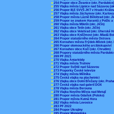
o
254 Prapor obce Živanice (okr. Pardubic
o
255 Vlajka města Lipnice nad Sázavou (o
o
256 Prapor III.E SVVŠ JKT v Hradci Král
o
257 Vlajka města Jáchymov (okr. Karlov
o
258 Prapor města Lázně Bělohrad (okr. J
o
259 Prapor se znakem Harantů z Polžic 
o
260 Vlajka města Miletín (okr. Jičín)
o
261 Vlajka obce Tetín (okr. Jičín)
o
262 Vlajka obce Velehrad (okr. Uherské H
o
263 Vlajka obce Kněžmost (okr. Mladá Bo
o
264 Prapor statutárního města Ostrava
o
265 Korouhev města Frýdek-Místek (okr.
o
266 Prapor olomouckého arcibiskupství
o
267 Korouhev obce Kočí (okr. Chrudim)
o
268 Prapory statutárního města Pardubi
o
269 PF 2021
o
270 Vlajka Antarktidy
o
271 Vlajka města Trutnov
o
272 Prapor Světlé nad Sázavou
o
273 Praporky České televize
o
274 Vlajky města Mělníka
o
275 Česká vlajka na plachetnici
o
276 Vlajka obce Dolní Břežany (okr. Pra
o
277 Česká vlajka nad galerií DOX
o
278 Vlajka města Berouna
o
279 Vlajka Nového Města nad Metují
o
280 Prapor města Gdaňsk (Polsko)
o
281 Prapor města Kutná Hora
o
282 Vlajka města Lovosice
o
283 PF 2022
o
284 Prapor Ukrajiny
o
285 Prapor Mongolska