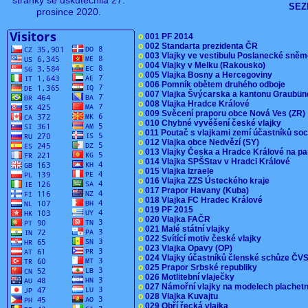
stránky se uskutečnila 27.
SEZ
prosince 2020.
o
001 PF 2014
o
002 Standarta prezidenta ČR
o
003 Vlajky ve vestibulu Poslanecké sn
o
004 Vlajky v Melku (Rakousko)
o
005 Vlajka Bosny a Hercegoviny
o
006 Pomník obětem druhého odboje
o
007 Vlajka Švýcarska a kantonu Graubü
o
008 Vlajka Hradce Králové
o
009 Svěcení praporu obce Nová Ves (ZR
o
010 Chybné vyvěšení české vlajky
o
011 Poutač s vlajkami zemí účastníků s
o
012 Vlajka obce Nedvězí (SY)
o
013 Vlajky Česka a Hradce Králové na pa
o
014 Vlajka SPŠStav v Hradci Králové
o
015 Vlajka Izraele
o
016 Vlajka ZZS Ústeckého kraje
o
017 Prapor Havany (Kuba)
o
018 Vlajka FC Hradec Králové
o
019 PF 2015
o
020 Vlajka FAČR
o
021 Malé státní vlajky
o
022 Svítící motiv české vlajky
o
023 Vlajka Opavy (OP)
o
024 Vlajky účastníků členské schůze Č
o
025 Prapor Srbské republiky
o
026 Motlitební vlaječky
o
027 Námořní vlajky na modelech plachet
o
028 Vlajka Kuvajtu
o
029 Obří řecká vlajka