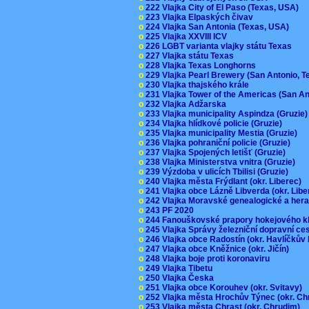
o
222 Vlajka City of El Paso (Texas, USA)
o
223 Vlajka Elpaských čivav
o
224 Vlajka San Antonia (Texas, USA)
o
225 Vlajka XXVIII ICV
o
226 LGBT varianta vlajky státu Texas
o
227 Vlajka státu Texas
o
228 Vlajka Texas Longhorns
o
229 Vlajka Pearl Brewery (San Antonio, 
o
230 Vlajka thajského krále
o
231 Vlajka Tower of the Americas (San A
o
232 Vlajka Adžarska
o
233 Vlajka municipality Aspindza (Gruzie
o
234 Vlajka hlídkové policie (Gruzie)
o
235 Vlajka municipality Mestia (Gruzie)
o
236 Vlajka pohraniční policie (Gruzie)
o
237 Vlajka Spojených letišť (Gruzie)
o
238 Vlajka Ministerstva vnitra (Gruzie)
o
239 Výzdoba v ulicích Tbilisi (Gruzie)
o
240 Vlajka města Frýdlant (okr. Liberec)
o
241 Vlajka obce Lázně Libverda (okr. Lib
o
242 Vlajka Moravské genealogické a hera
o
243 PF 2020
o
244 Fanouškovské prapory hokejového k
o
245 Vlajka Správy železniční dopravní c
o
246 Vlajka obce Radostín (okr. Havlíčkův
o
247 Vlajka obce Kněžnice (okr. Jičín)
o
248 Vlajka boje proti koronaviru
o
249 Vlajka Tibetu
o
250 Vlajka Česka
o
251 Vlajka obce Korouhev (okr. Svitavy)
o
252 Vlajka města Hrochův Týnec (okr. C
o
253 Vlajka města Chrast (okr. Chrudim)