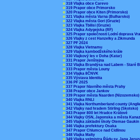
o
318 Vlajka obce Carevo
o
319 Prapor obce Primorsko
o
320 Prapor obce Kiten (Primorsko)
o
321 Vlajka města Varna (Bulharsko)
o
322 Vlajka města Gori (Gruzie)
o
323 Vlajka Tbilisi (Gruzie)
o
324 Vlajka Adygejska (RF)
o
325 Prapor společnosti Lodní doprava V
o
326 Vlajky z cest Hanzelky a Zikmunda
o
327 PF 2024
o
328 Vlajka Vietnamu
o
329 Vlajka kambodžského krále
o
330 Vlajkový les v Doha (Katar)
o
331 Prapor Jenštejna
o
332 Vlajka Brandýsa nad Labem - Staré 
o
333 Prapor města Louny
o
334 Vlajka 8ČNVK
o
335 Výstava Identita
o
336 PF 2025
o
337 Prapor hlavního města Prahy
o
338 Prapor obce Jankov
o
339 Prapor města Naarden (Nizozemsko
o
340 Vlajka RNLI
o
341 Vlajka Northumberland county (Angl
o
342 Vlajky nad hradem Stirling (Skotsko)
o
343 Prapor 800 let Hradce Králové
o
344 Vlajky OSN, Japonska a města Kan
o
345 Vlajka základní školy Otemae Gauki
o
346 Vlajka prefektury Osaka
o
347 Prapor Chlumce nad Cidlinou
o
348 Vlajka Malty
o
349 Vlajka velmistra Řádu sv. Jana Jer