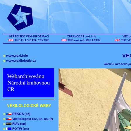
STŘEDISKO VEXI-INFORMACÍ
ZPRAVODAJ vexi.info
VEXIL
THE FLAG DATA CENTRE
THE vexi.info BULLETIN
THE VE
VE
o
www.vexi.info
o
www.vexilologie.cz
(Není-li uvedeno ji
VEXILOLOGICKÉ WEBY
o
REKOS (cz)
o
Vexilolognet (cz, en, es, fr)
o
FIAV (en)
o
FOTW (en)