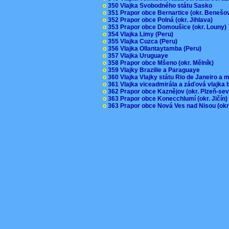
o
350 Vlajka Svobodného státu Sasko
o
351 Prapor obce Bernartice (okr. Beneš
o
352 Prapor obce Polná (okr. Jihlava)
o
353 Prapor obce Domoušice (okr. Louny
o
354 Vlajka Limy (Peru)
o
355 Vlajka Cuzca (Peru)
o
356 Vlajka Ollantaytamba (Peru)
o
357 Vlajka Uruguaye
o
358 Prapor obce Mšeno (okr. Mělník)
o
359 Vlajky Brazilie a Paraguaye
o
360 Vlajka Vlajky státu Rio de Janeiro a 
o
361 Vlajka viceadmirála a záďová vlajka
o
362 Prapor obce Kaznějov (okr. Plzeň-se
o
363 Prapor obce Konecchlumí (okr. Jičín
o
363 Prapor obce Nová Ves nad Nisou (okr