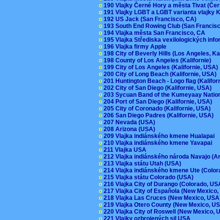
o
190 Vlajky Černé Hory a města Tivat (Če
o
191 Vlajky LGBT a LGBT varianta vlajky K
o
192 US Jack (San Francisco, CA)
o
193 South End Rowing Club (San Francis
o
194 Vlajka města San Francisco, CA
o
195 Vlajka Střediska vexilologických inf
o
196 Vlajka firmy Apple
o
198 City of Beverly Hills (Los Angeles, Ka
o
198 County of Los Angeles (Kalifornie)
o
199 City of Los Angeles (Kalifornie, USA
o
200 City of Long Beach (Kalifornie, USA)
o
201 Huntington Beach - Logo flag (Kalifo
o
202 City of San Diego (Kalifornie, USA)
o
203 Sycuan Band of the Kumeyaay Nation
o
204 Port of San Diego (Kalifornie, USA)
o
205 City of Coronado (Kalifornie, USA)
o
206 San Diego Padres (Kalifornie, USA)
o
207 Nevada (USA)
o
208 Arizona (USA)
o
209 Vlajka indiánského kmene Hualapai
o
210 Vlajka indiánského kmene Yavapai
o
211 Vlajka USA
o
212 Vlajka indiánského národa Navajo (A
o
213 Vlajka státu Utah (USA)
o
214 Vlajka indiánského kmene Ute (Colo
o
215 Vlajka státu Colorado (USA)
o
216 Vlajka City of Durango (Colorado, U
o
217 Vlajka City of Espaňola (New Mexico
o
218 Vlajka Las Cruces (New Mexico, US
o
219 Vlajka Otero County (New Mexico, 
o
220 Vlajka City of Roswell (New Mexico,
o
221 Vlajky ozbrojených sil USA