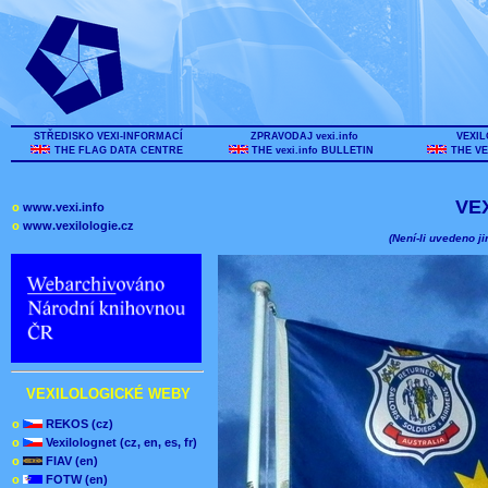
STŘEDISKO VEXI-INFORMACÍ
ZPRAVODAJ vexi.info
VEXIL
THE FLAG DATA CENTRE
THE vexi.info BULLETIN
THE VE
VE
o
www.vexi.info
o
www.vexilologie.cz
(Není-li uvedeno ji
VEXILOLOGICKÉ WEBY
o
REKOS (cz)
o
Vexilolognet (cz, en, es, fr)
o
FIAV (en)
o
FOTW (en)