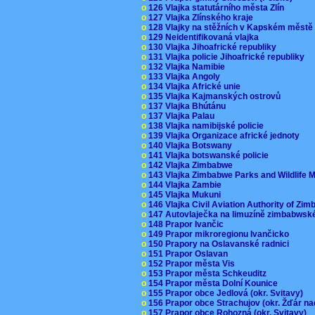
o
126 Vlajka statutárního města Zlín
o
127 Vlajka Zlínského kraje
o
128 Vlajky na stěžních v Kapském měst
o
129 Neidentifikovaná vlajka
o
130 Vlajka Jihoafrické republiky
o
131 Vlajka policie Jihoafrické republiky
o
132 Vlajka Namibie
o
133 Vlajka Angoly
o
134 Vlajka Africké unie
o
135 Vlajka Kajmanských ostrovů
o
137 Vlajka Bhútánu
o
137 Vlajka Palau
o
138 Vlajka namibijské policie
o
139 Vlajka Organizace africké jednoty
o
140 Vlajka Botswany
o
141 Vlajka botswanské policie
o
142 Vlajka Zimbabwe
o
143 Vlajka Zimbabwe Parks and Wildlife
o
144 Vlajka Zambie
o
145 Vlajka Mukuni
o
146 Vlajka Civil Aviation Authority of Z
o
147 Autovlaječka na limuzíně zimbabwsk
o
148 Prapor Ivančic
o
149 Prapor mikroregionu Ivančicko
o
150 Prapory na Oslavanské radnici
o
151 Prapor Oslavan
o
152 Prapor města Vis
o
153 Prapor města Schkeuditz
o
154 Prapor města Dolní Kounice
o
155 Prapor obce Jedlová (okr. Svitavy)
o
156 Prapor obce Strachujov (okr. Žďár n
o
157 Prapor obce Rohozná (okr. Svitavy)