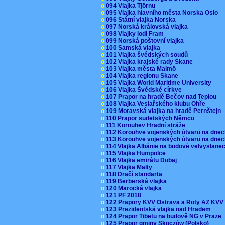
o
094 Vlajka Tjörnu
o
095 Vlajka hlavního města Norska Oslo
o
096 Státní vlajka Norska
o
097 Norská královská vlajka
o
098 Vlajky lodi Fram
o
099 Norská poštovní vlajka
o
100 Samská vlajka
o
101 Vlajka švédských soudů
o
102 Vlajka krajské rady Skane
o
103 Vlajka města Malmö
o
104 Vlajka regionu Skane
o
105 Vlajka World Maritime University
o
106 Vlajka Švédské církve
o
107 Prapor na hradě Bečov nad Teplou
o
108 Vlajka Veslařského klubu Ohře
o
109 Moravská vlajka na hradě Pernštejn
o
110 Prapor sudetských Němců
o
111 Korouhev Hradní stráže
o
112 Korouhve vojenských útvarů na dne
o
113 Korouhve vojenských útvarů na dne
o
114 Vlajka Albánie na budově velvyslane
o
115 Vlajka Humpolce
o
116 Vlajka emirátu Dubaj
o
117 Vlajka Malty
o
118 Dračí standarta
o
119 Berberská vlajka
o
120 Marocká vlajka
o
121 PF 2018
o
122 Prapory KVV Ostrava a Roty AZ KV
o
123 Prezidentská vlajka nad Hradem
o
124 Prapor Tibetu na budově NG v Praze
o
125 Prapor gminy Skoczów (Polsko)