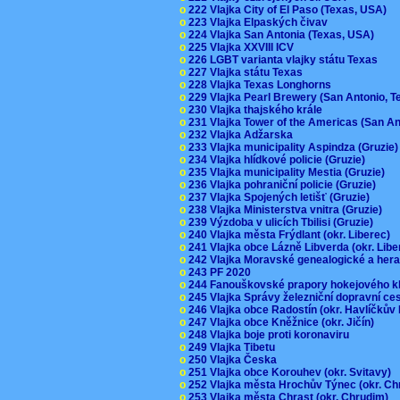
o
222 Vlajka City of El Paso (Texas, USA)
o
223 Vlajka Elpaských čivav
o
224 Vlajka San Antonia (Texas, USA)
o
225 Vlajka XXVIII ICV
o
226 LGBT varianta vlajky státu Texas
o
227 Vlajka státu Texas
o
228 Vlajka Texas Longhorns
o
229 Vlajka Pearl Brewery (San Antonio, 
o
230 Vlajka thajského krále
o
231 Vlajka Tower of the Americas (San A
o
232 Vlajka Adžarska
o
233 Vlajka municipality Aspindza (Gruzie
o
234 Vlajka hlídkové policie (Gruzie)
o
235 Vlajka municipality Mestia (Gruzie)
o
236 Vlajka pohraniční policie (Gruzie)
o
237 Vlajka Spojených letišť (Gruzie)
o
238 Vlajka Ministerstva vnitra (Gruzie)
o
239 Výzdoba v ulicích Tbilisi (Gruzie)
o
240 Vlajka města Frýdlant (okr. Liberec)
o
241 Vlajka obce Lázně Libverda (okr. Lib
o
242 Vlajka Moravské genealogické a hera
o
243 PF 2020
o
244 Fanouškovské prapory hokejového k
o
245 Vlajka Správy železniční dopravní c
o
246 Vlajka obce Radostín (okr. Havlíčkův
o
247 Vlajka obce Kněžnice (okr. Jičín)
o
248 Vlajka boje proti koronaviru
o
249 Vlajka Tibetu
o
250 Vlajka Česka
o
251 Vlajka obce Korouhev (okr. Svitavy)
o
252 Vlajka města Hrochův Týnec (okr. C
o
253 Vlajka města Chrast (okr. Chrudim)