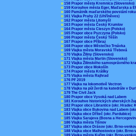
o
158 Prapor města Kremnica (Slovensko
o
159 Korouhve města Eger, Maďarska a 
o
160 Památník maďarského povstání roku
o
161 Vlajka Prahy 22 (Uhříněves)
o
162 Prapor města Litomyšl
o
163 Prapor města Český Krumlov
o
164 Prapor města Cieszyn (Polsko)
o
165 Prapor obce Pszczyna (Polsko)
o
166 Prapor města Český Těšín
o
167 Prapor obce Příbraz
o
168 Prapor obce Městečko Trnávka
o
169 Vlajka města Moravská Třebová
o
170 Vlajka Žiliny (Slovensko)
o
171 Vlajka města Martin (Slovensko)
o
172 Vlajka Žilinského samosprávného kr
o
173 Prapor obce Mokošín
o
174 Prapor města Králíky
o
175 Vlajka města Rajhrad
o
176 PF 2019
o
177 Vlajka na lokomotivě Vectron
o
178 Vlajka na půl žerdi na katedrále v D
o
179 The Civil Jack
o
180 Prapor obce Vysoká nad Labem
o
181 Korouhve historických uherských ž
o
182 Prapor obce Librantice (okr. Hradec 
o
183 Vlajka obce Bukovina nad Labem (ok
o
184 Vlajka obce Dříteč (okr. Pardubice)
o
185 Vlajka Sarajeva (Bosna a Hercegovi
o
186 Vlajka města Tišnov
o
187 Vlajka obce Drásov (okr. Brno-venk
o
188 Vlajka obce Malhostovice (okr. Brno
o
189 Vlajka města Kuřim (okr. Brno-venk