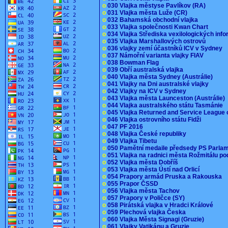
o
030 Vlajka městyse Pavlíkov (RA)
o
031 Vlajka města Luže (CR)
o
032 Bahamská obchodní vlajka
o
033 Vlajka společnosti Kwan Chart
o
034 Vlajka Střediska vexilologických inf
o
035 Vlajka Marshallových ostrovů
o
036 vlajky zemí účastníků ICV v Sydney
o
037 Námořní varianta vlajky FIAV
o
038 Bowman Flag
o
039 Obří australská vlajka
o
040 Vlajka města Sydney (Austrálie)
o
041 Vlajky na Dni australské vlajky
o
042 Vlajky na ICV v Sydney
o
043 Vlajka města Launceston (Austrálie)
o
044 Vlajka australského státu Tasmánie
o
045 Vlajka Returned and Service League 
o
046 Vlajka ostrovního státu Fidži
o
047 PF 2016
o
048 Vlajka České republiky
o
049 Vlajka Tibetu
o
050 Pamětní medaile předsedy PS Parla
o
051 Vlajka na radnici města Rožmitálu 
o
052 Vlajka města Dobříš
o
053 Vlajka města Ústí nad Orlicí
o
054 Prapory armád Pruska a Rakouska
o
055 Prapor ČSSD
o
056 Vlajka města Tachov
o
057 Prapory v Poličce (SY)
o
058 Pirátská vlajka v Hradci Králové
o
059 Plechová vlajka Česka
o
060 Vlajka Města Signagi (Gruzie)
o
061 Vlajky Vatikánu a Gruzie