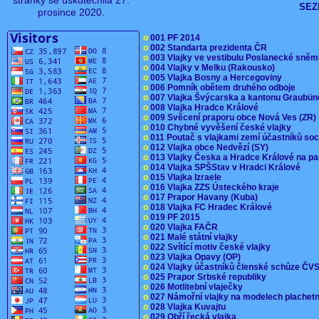
stránky se uskutečnila 27.
SEZ
prosince 2020.
o
001 PF 2014
o
002 Standarta prezidenta ČR
o
003 Vlajky ve vestibulu Poslanecké sn
o
004 Vlajky v Melku (Rakousko)
o
005 Vlajka Bosny a Hercegoviny
o
006 Pomník obětem druhého odboje
o
007 Vlajka Švýcarska a kantonu Graubü
o
008 Vlajka Hradce Králové
o
009 Svěcení praporu obce Nová Ves (ZR
o
010 Chybné vyvěšení české vlajky
o
011 Poutač s vlajkami zemí účastníků s
o
012 Vlajka obce Nedvězí (SY)
o
013 Vlajky Česka a Hradce Králové na pa
o
014 Vlajka SPŠStav v Hradci Králové
o
015 Vlajka Izraele
o
016 Vlajka ZZS Ústeckého kraje
o
017 Prapor Havany (Kuba)
o
018 Vlajka FC Hradec Králové
o
019 PF 2015
o
020 Vlajka FAČR
o
021 Malé státní vlajky
o
022 Svítící motiv české vlajky
o
023 Vlajka Opavy (OP)
o
024 Vlajky účastníků členské schůze Č
o
025 Prapor Srbské republiky
o
026 Motlitební vlaječky
o
027 Námořní vlajky na modelech plachet
o
028 Vlajka Kuvajtu
o
029 Obří řecká vlajka