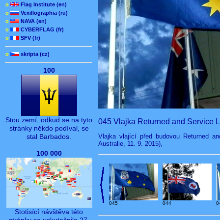
o
Flag Institute (en)
o
Vexillographia (ru)
o
NAVA (en)
o
CYBERFLAG (fr)
o
SFV (fr)
o
skripta (cz)
100
Stou zemí, odkud se na tyto
045 Vlajka Returned and Service L
stránky někdo podíval, se
Vlajka vlající před budovou Returned a
stal Barbados.
Australie, 11. 9. 2015),
100 000
045
044
0
Stotisící návštěva této