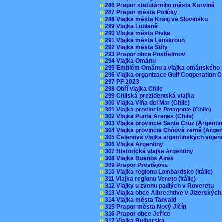
o
286 Prapor statutárního města Karviná
o
287 Prapor města Poličky
o
288 Vlajka města Kranj ve Slovinsku
o
289 Vlajka Lublaně
o
290 Vlajka města Pivka
o
291 Vlajka města Lanškroun
o
292 Vlajka města Štíty
o
293 Prapor obce Postřelmov
o
294 Vlajka Ománu
o
295 Emblém Ománu a vlajka ománského 
o
296 Vlajka organizace Gulf Cooperation
o
297 PF 2023
o
298 Obří vlajka Chile
o
299 Chilská prezidentská vlajka
o
300 Vlajka Viňa del Mar (Chile)
o
301 Vlajka provincie Patagonie (Chile)
o
302 Vlajka Punta Arenas (Chile)
o
303 Vlajka provincie Santa Cruz (Argenti
o
304 Vlajka provincie Ohňová země (Arge
o
305 Čelenová vlajka argentinských vojen
o
306 Vlajka Argentiny
o
307 Historická vlajka Argentiny
o
308 Vlajka Buenos Aires
o
309 Prapor Prostějova
o
310 Vlajka regionu Lombardsko (Itálie)
o
311 Vlajka regionu Veneto (Itálie)
o
312 Vlajky u zvonu padlých v Roveretu
o
313 Vlajka obce Albrechtive v Jizerskýc
o
314 Vlajka města Tanvald
o
315 Prapor města Nový Jičín
o
316 Prapor obce Jeřice
o
317 Vlajka Bulharska