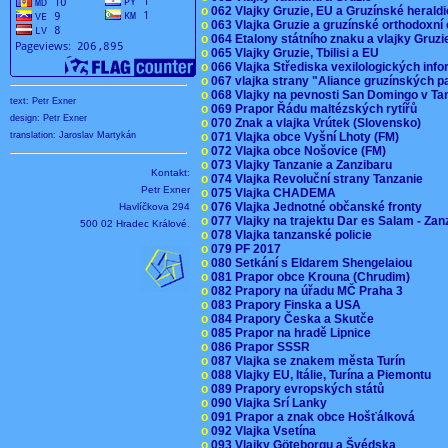
o
062 Vlajky Gruzie, EU a Gruzínské herald
o
063 Vlajka Gruzie a gruzínské orthodoxní
o
064 Etalony státního znaku a vlajky Gruz
o
065 Vlajky Gruzie, Tbilisi a EU
o
066 Vlajka Střediska vexilologických inf
o
067 vlajka strany "Aliance gruzínských p
o
068 Vlajky na pevnosti San Domingo v Ta
text: Petr Exner
o
069 Prapor Řádu maltézských rytířů
design: Petr Exner
o
070 Znak a vlajka Vrútek (Slovensko)
o
071 Vlajka obce Vyšní Lhoty (FM)
translation: Jaroslav Martykán
o
072 Vlajka obce Nošovice (FM)
o
073 Vlajky Tanzanie a Zanzibaru
Kontakt:
o
074 Vlajka Revoluční strany Tanzanie
Petr Exner
o
075 Vlajka CHADEMA
o
076 Vlajka Jednotné občanské fronty
Havlíčkova 294
o
077 Vlajky na trajektu Dar es Salam - Za
500 02 Hradec Králové.
o
078 Vlajka tanzanské policie
o
079 PF 2017
o
080 Setkání s Eldarem Shengelaiou
o
081 Prapor obce Krouna (Chrudim)
o
082 Prapory na úřadu MČ Praha 3
o
083 Prapory Finska a USA
o
084 Prapory Česka a Skutče
o
085 Prapor na hradě Lipnice
o
086 Prapor SSSR
o
087 Vlajka se znakem města Turín
o
088 Vlajky EU, Itálie, Turína a Piemontu
o
089 Prapory evropských států
o
090 Vlajka Srí Lanky
o
091 Prapor a znak obce Hošťálková
o
092 Vlajka Vsetína
o
093 Vlajky Göteborgu a Švédska