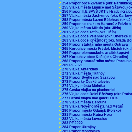
o
254 Prapor obce Živanice (okr. Pardubic
o
255 Vlajka města Lipnice nad Sázavou (o
o
256 Prapor III.E SVVŠ JKT v Hradci Král
o
257 Vlajka města Jáchymov (okr. Karlov
o
258 Prapor města Lázně Bělohrad (okr. J
o
259 Prapor se znakem Harantů z Polžic 
o
260 Vlajka města Miletín (okr. Jičín)
o
261 Vlajka obce Tetín (okr. Jičín)
o
262 Vlajka obce Velehrad (okr. Uherské H
o
263 Vlajka obce Kněžmost (okr. Mladá Bo
o
264 Prapor statutárního města Ostrava
o
265 Korouhev města Frýdek-Místek (okr.
o
266 Prapor olomouckého arcibiskupství
o
267 Korouhev obce Kočí (okr. Chrudim)
o
268 Prapory statutárního města Pardubi
o
269 PF 2021
o
270 Vlajka Antarktidy
o
271 Vlajka města Trutnov
o
272 Prapor Světlé nad Sázavou
o
273 Praporky České televize
o
274 Vlajky města Mělníka
o
275 Česká vlajka na plachetnici
o
276 Vlajka obce Dolní Břežany (okr. Pra
o
277 Česká vlajka nad galerií DOX
o
278 Vlajka města Berouna
o
279 Vlajka Nového Města nad Metují
o
280 Prapor města Gdaňsk (Polsko)
o
281 Prapor města Kutná Hora
o
282 Vlajka města Lovosice
o
283 PF 2022
o
284 Prapor Ukrajiny
o
285 Prapor Mongolska