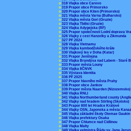
o
318 Vlajka obce Carevo
o
319 Prapor obce Primorsko
o
320 Prapor obce Kiten (Primorsko)
o
321 Vlajka města Varna (Bulharsko)
o
322 Vlajka města Gori (Gruzie)
o
323 Vlajka Tbilisi (Gruzie)
o
324 Vlajka Adygejska (RF)
o
325 Prapor společnosti Lodní doprava V
o
326 Vlajky z cest Hanzelky a Zikmunda
o
327 PF 2024
o
328 Vlajka Vietnamu
o
329 Vlajka kambodžského krále
o
330 Vlajkový les v Doha (Katar)
o
331 Prapor Jenštejna
o
332 Vlajka Brandýsa nad Labem - Staré 
o
333 Prapor města Louny
o
334 Vlajka 8ČNVK
o
335 Výstava Identita
o
336 PF 2025
o
337 Prapor hlavního města Prahy
o
338 Prapor obce Jankov
o
339 Prapor města Naarden (Nizozemsko
o
340 Vlajka RNLI
o
341 Vlajka Northumberland county (Angl
o
342 Vlajky nad hradem Stirling (Skotsko)
o
343 Prapor 800 let Hradce Králové
o
344 Vlajky OSN, Japonska a města Kan
o
345 Vlajka základní školy Otemae Gauki
o
346 Vlajka prefektury Osaka
o
347 Prapor Chlumce nad Cidlinou
o
348 Vlajka Malty
o
349 Vlajka velmistra Řádu sv. Jana Jer