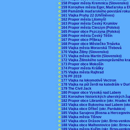
o
158 Prapor města Kremnica (Slovensko
o
159 Korouhve města Eger, Maďarska a 
o
160 Památník maďarského povstání roku
o
161 Vlajka Prahy 22 (Uhříněves)
o
162 Prapor města Litomyšl
o
163 Prapor města Český Krumlov
o
164 Prapor města Cieszyn (Polsko)
o
165 Prapor obce Pszczyna (Polsko)
o
166 Prapor města Český Těšín
o
167 Prapor obce Příbraz
o
168 Prapor obce Městečko Trnávka
o
169 Vlajka města Moravská Třebová
o
170 Vlajka Žiliny (Slovensko)
o
171 Vlajka města Martin (Slovensko)
o
172 Vlajka Žilinského samosprávného kr
o
173 Prapor obce Mokošín
o
174 Prapor města Králíky
o
175 Vlajka města Rajhrad
o
176 PF 2019
o
177 Vlajka na lokomotivě Vectron
o
178 Vlajka na půl žerdi na katedrále v D
o
179 The Civil Jack
o
180 Prapor obce Vysoká nad Labem
o
181 Korouhve historických uherských ž
o
182 Prapor obce Librantice (okr. Hradec 
o
183 Vlajka obce Bukovina nad Labem (ok
o
184 Vlajka obce Dříteč (okr. Pardubice)
o
185 Vlajka Sarajeva (Bosna a Hercegovi
o
186 Vlajka města Tišnov
o
187 Vlajka obce Drásov (okr. Brno-venk
o
188 Vlajka obce Malhostovice (okr. Brno
o
189 Vlajka města Kuřim (okr. Brno-venk