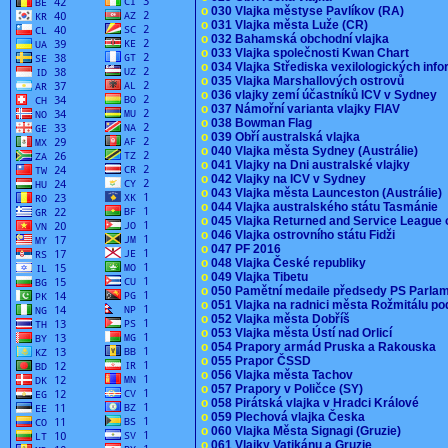
o
030 Vlajka městyse Pavlíkov (RA)
o
031 Vlajka města Luže (CR)
o
032 Bahamská obchodní vlajka
o
033 Vlajka společnosti Kwan Chart
o
034 Vlajka Střediska vexilologických inf
o
035 Vlajka Marshallových ostrovů
o
036 vlajky zemí účastníků ICV v Sydney
o
037 Námořní varianta vlajky FIAV
o
038 Bowman Flag
o
039 Obří australská vlajka
o
040 Vlajka města Sydney (Austrálie)
o
041 Vlajky na Dni australské vlajky
o
042 Vlajky na ICV v Sydney
o
043 Vlajka města Launceston (Austrálie)
o
044 Vlajka australského státu Tasmánie
o
045 Vlajka Returned and Service League 
o
046 Vlajka ostrovního státu Fidži
o
047 PF 2016
o
048 Vlajka České republiky
o
049 Vlajka Tibetu
o
050 Pamětní medaile předsedy PS Parla
o
051 Vlajka na radnici města Rožmitálu 
o
052 Vlajka města Dobříš
o
053 Vlajka města Ústí nad Orlicí
o
054 Prapory armád Pruska a Rakouska
o
055 Prapor ČSSD
o
056 Vlajka města Tachov
o
057 Prapory v Poličce (SY)
o
058 Pirátská vlajka v Hradci Králové
o
059 Plechová vlajka Česka
o
060 Vlajka Města Signagi (Gruzie)
o
061 Vlajky Vatikánu a Gruzie