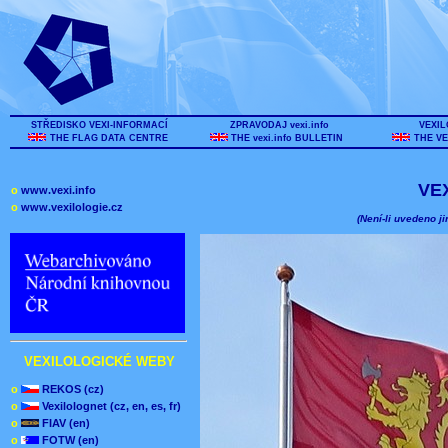
STŘEDISKO VEXI-INFORMACÍ
ZPRAVODAJ vexi.info
VEXIL
THE FLAG DATA CENTRE
THE vexi.info BULLETIN
THE VE
VE
o
www.vexi.info
o
www.vexilologie.cz
(Není-li uvedeno ji
VEXILOLOGICKÉ WEBY
o
REKOS (cz)
o
Vexilolognet (cz, en, es, fr)
o
FIAV (en)
o
FOTW (en)