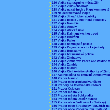
o
126 Vlajka statutárního města Zlín
o
127 Vlajka Zlínského kraje
o
128 Vlajky na stěžních v Kapském měst
o
129 Neidentifikovaná vlajka
o
130 Vlajka Jihoafrické republiky
o
131 Vlajka policie Jihoafrické republiky
o
132 Vlajka Namibie
o
133 Vlajka Angoly
o
134 Vlajka Africké unie
o
135 Vlajka Kajmanských ostrovů
o
137 Vlajka Bhútánu
o
137 Vlajka Palau
o
138 Vlajka namibijské policie
o
139 Vlajka Organizace africké jednoty
o
140 Vlajka Botswany
o
141 Vlajka botswanské policie
o
142 Vlajka Zimbabwe
o
143 Vlajka Zimbabwe Parks and Wildlife
o
144 Vlajka Zambie
o
145 Vlajka Mukuni
o
146 Vlajka Civil Aviation Authority of Z
o
147 Autovlaječka na limuzíně zimbabwsk
o
148 Prapor Ivančic
o
149 Prapor mikroregionu Ivančicko
o
150 Prapory na Oslavanské radnici
o
151 Prapor Oslavan
o
152 Prapor města Vis
o
153 Prapor města Schkeuditz
o
154 Prapor města Dolní Kounice
o
155 Prapor obce Jedlová (okr. Svitavy)
o
156 Prapor obce Strachujov (okr. Žďár n
o
157 Prapor obce Rohozná (okr. Svitavy)