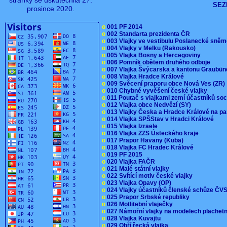
stránky se uskutečnila 27.
SEZ
prosince 2020.
o
001 PF 2014
o
002 Standarta prezidenta ČR
o
003 Vlajky ve vestibulu Poslanecké sn
o
004 Vlajky v Melku (Rakousko)
o
005 Vlajka Bosny a Hercegoviny
o
006 Pomník obětem druhého odboje
o
007 Vlajka Švýcarska a kantonu Graubü
o
008 Vlajka Hradce Králové
o
009 Svěcení praporu obce Nová Ves (ZR
o
010 Chybné vyvěšení české vlajky
o
011 Poutač s vlajkami zemí účastníků s
o
012 Vlajka obce Nedvězí (SY)
o
013 Vlajky Česka a Hradce Králové na pa
o
014 Vlajka SPŠStav v Hradci Králové
o
015 Vlajka Izraele
o
016 Vlajka ZZS Ústeckého kraje
o
017 Prapor Havany (Kuba)
o
018 Vlajka FC Hradec Králové
o
019 PF 2015
o
020 Vlajka FAČR
o
021 Malé státní vlajky
o
022 Svítící motiv české vlajky
o
023 Vlajka Opavy (OP)
o
024 Vlajky účastníků členské schůze Č
o
025 Prapor Srbské republiky
o
026 Motlitební vlaječky
o
027 Námořní vlajky na modelech plachet
o
028 Vlajka Kuvajtu
o
029 Obří řecká vlajka