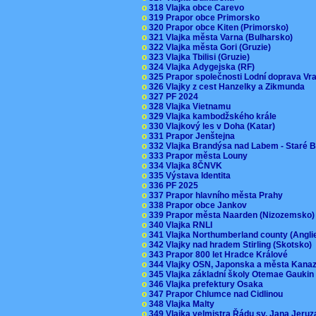
o
318 Vlajka obce Carevo
o
319 Prapor obce Primorsko
o
320 Prapor obce Kiten (Primorsko)
o
321 Vlajka města Varna (Bulharsko)
o
322 Vlajka města Gori (Gruzie)
o
323 Vlajka Tbilisi (Gruzie)
o
324 Vlajka Adygejska (RF)
o
325 Prapor společnosti Lodní doprava V
o
326 Vlajky z cest Hanzelky a Zikmunda
o
327 PF 2024
o
328 Vlajka Vietnamu
o
329 Vlajka kambodžského krále
o
330 Vlajkový les v Doha (Katar)
o
331 Prapor Jenštejna
o
332 Vlajka Brandýsa nad Labem - Staré 
o
333 Prapor města Louny
o
334 Vlajka 8ČNVK
o
335 Výstava Identita
o
336 PF 2025
o
337 Prapor hlavního města Prahy
o
338 Prapor obce Jankov
o
339 Prapor města Naarden (Nizozemsko
o
340 Vlajka RNLI
o
341 Vlajka Northumberland county (Angl
o
342 Vlajky nad hradem Stirling (Skotsko)
o
343 Prapor 800 let Hradce Králové
o
344 Vlajky OSN, Japonska a města Kan
o
345 Vlajka základní školy Otemae Gauki
o
346 Vlajka prefektury Osaka
o
347 Prapor Chlumce nad Cidlinou
o
348 Vlajka Malty
o
349 Vlajka velmistra Řádu sv. Jana Jer