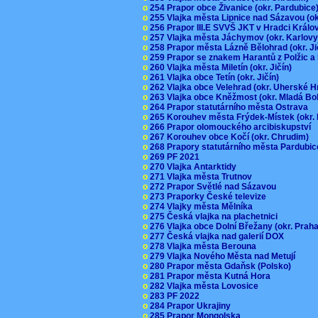
o
254 Prapor obce Živanice (okr. Pardubic
o
255 Vlajka města Lipnice nad Sázavou (o
o
256 Prapor III.E SVVŠ JKT v Hradci Král
o
257 Vlajka města Jáchymov (okr. Karlov
o
258 Prapor města Lázně Bělohrad (okr. J
o
259 Prapor se znakem Harantů z Polžic 
o
260 Vlajka města Miletín (okr. Jičín)
o
261 Vlajka obce Tetín (okr. Jičín)
o
262 Vlajka obce Velehrad (okr. Uherské H
o
263 Vlajka obce Kněžmost (okr. Mladá Bo
o
264 Prapor statutárního města Ostrava
o
265 Korouhev města Frýdek-Místek (okr.
o
266 Prapor olomouckého arcibiskupství
o
267 Korouhev obce Kočí (okr. Chrudim)
o
268 Prapory statutárního města Pardubi
o
269 PF 2021
o
270 Vlajka Antarktidy
o
271 Vlajka města Trutnov
o
272 Prapor Světlé nad Sázavou
o
273 Praporky České televize
o
274 Vlajky města Mělníka
o
275 Česká vlajka na plachetnici
o
276 Vlajka obce Dolní Břežany (okr. Pra
o
277 Česká vlajka nad galerií DOX
o
278 Vlajka města Berouna
o
279 Vlajka Nového Města nad Metují
o
280 Prapor města Gdaňsk (Polsko)
o
281 Prapor města Kutná Hora
o
282 Vlajka města Lovosice
o
283 PF 2022
o
284 Prapor Ukrajiny
o
285 Prapor Mongolska