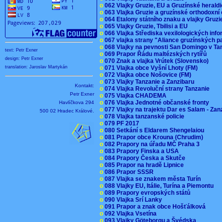
o
062 Vlajky Gruzie, EU a Gruzínské herald
o
063 Vlajka Gruzie a gruzínské orthodoxní
o
064 Etalony státního znaku a vlajky Gruz
o
065 Vlajky Gruzie, Tbilisi a EU
o
066 Vlajka Střediska vexilologických inf
o
067 vlajka strany "Aliance gruzínských p
o
068 Vlajky na pevnosti San Domingo v Ta
text: Petr Exner
o
069 Prapor Řádu maltézských rytířů
design: Petr Exner
o
070 Znak a vlajka Vrútek (Slovensko)
o
071 Vlajka obce Vyšní Lhoty (FM)
translation: Jaroslav Martykán
o
072 Vlajka obce Nošovice (FM)
o
073 Vlajky Tanzanie a Zanzibaru
Kontakt:
o
074 Vlajka Revoluční strany Tanzanie
Petr Exner
o
075 Vlajka CHADEMA
o
076 Vlajka Jednotné občanské fronty
Havlíčkova 294
o
077 Vlajky na trajektu Dar es Salam - Za
500 02 Hradec Králové.
o
078 Vlajka tanzanské policie
o
079 PF 2017
o
080 Setkání s Eldarem Shengelaiou
o
081 Prapor obce Krouna (Chrudim)
o
082 Prapory na úřadu MČ Praha 3
o
083 Prapory Finska a USA
o
084 Prapory Česka a Skutče
o
085 Prapor na hradě Lipnice
o
086 Prapor SSSR
o
087 Vlajka se znakem města Turín
o
088 Vlajky EU, Itálie, Turína a Piemontu
o
089 Prapory evropských států
o
090 Vlajka Srí Lanky
o
091 Prapor a znak obce Hošťálková
o
092 Vlajka Vsetína
o
093 Vlajky Göteborgu a Švédska