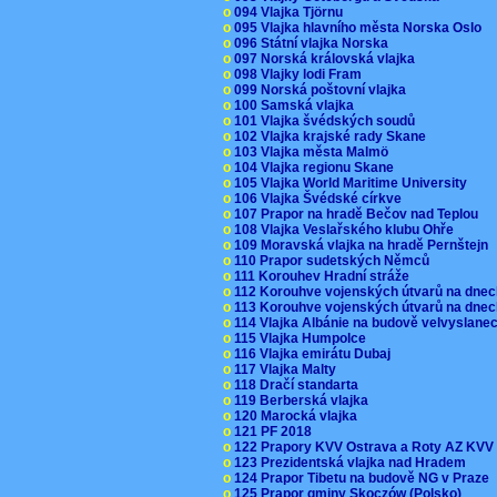
o
094 Vlajka Tjörnu
o
095 Vlajka hlavního města Norska Oslo
o
096 Státní vlajka Norska
o
097 Norská královská vlajka
o
098 Vlajky lodi Fram
o
099 Norská poštovní vlajka
o
100 Samská vlajka
o
101 Vlajka švédských soudů
o
102 Vlajka krajské rady Skane
o
103 Vlajka města Malmö
o
104 Vlajka regionu Skane
o
105 Vlajka World Maritime University
o
106 Vlajka Švédské církve
o
107 Prapor na hradě Bečov nad Teplou
o
108 Vlajka Veslařského klubu Ohře
o
109 Moravská vlajka na hradě Pernštejn
o
110 Prapor sudetských Němců
o
111 Korouhev Hradní stráže
o
112 Korouhve vojenských útvarů na dne
o
113 Korouhve vojenských útvarů na dne
o
114 Vlajka Albánie na budově velvyslane
o
115 Vlajka Humpolce
o
116 Vlajka emirátu Dubaj
o
117 Vlajka Malty
o
118 Dračí standarta
o
119 Berberská vlajka
o
120 Marocká vlajka
o
121 PF 2018
o
122 Prapory KVV Ostrava a Roty AZ KV
o
123 Prezidentská vlajka nad Hradem
o
124 Prapor Tibetu na budově NG v Praze
o
125 Prapor gminy Skoczów (Polsko)