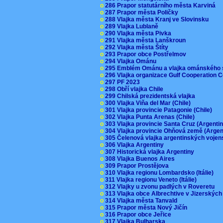
o
286 Prapor statutárního města Karviná
o
287 Prapor města Poličky
o
288 Vlajka města Kranj ve Slovinsku
o
289 Vlajka Lublaně
o
290 Vlajka města Pivka
o
291 Vlajka města Lanškroun
o
292 Vlajka města Štíty
o
293 Prapor obce Postřelmov
o
294 Vlajka Ománu
o
295 Emblém Ománu a vlajka ománského 
o
296 Vlajka organizace Gulf Cooperation
o
297 PF 2023
o
298 Obří vlajka Chile
o
299 Chilská prezidentská vlajka
o
300 Vlajka Viňa del Mar (Chile)
o
301 Vlajka provincie Patagonie (Chile)
o
302 Vlajka Punta Arenas (Chile)
o
303 Vlajka provincie Santa Cruz (Argenti
o
304 Vlajka provincie Ohňová země (Arge
o
305 Čelenová vlajka argentinských vojen
o
306 Vlajka Argentiny
o
307 Historická vlajka Argentiny
o
308 Vlajka Buenos Aires
o
309 Prapor Prostějova
o
310 Vlajka regionu Lombardsko (Itálie)
o
311 Vlajka regionu Veneto (Itálie)
o
312 Vlajky u zvonu padlých v Roveretu
o
313 Vlajka obce Albrechtive v Jizerskýc
o
314 Vlajka města Tanvald
o
315 Prapor města Nový Jičín
o
316 Prapor obce Jeřice
o
317 Vlajka Bulharska