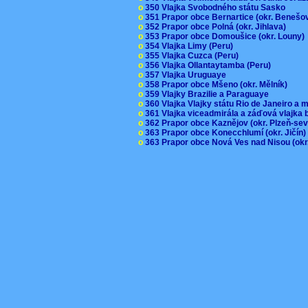
o
350 Vlajka Svobodného státu Sasko
o
351 Prapor obce Bernartice (okr. Beneš
o
352 Prapor obce Polná (okr. Jihlava)
o
353 Prapor obce Domoušice (okr. Louny
o
354 Vlajka Limy (Peru)
o
355 Vlajka Cuzca (Peru)
o
356 Vlajka Ollantaytamba (Peru)
o
357 Vlajka Uruguaye
o
358 Prapor obce Mšeno (okr. Mělník)
o
359 Vlajky Brazilie a Paraguaye
o
360 Vlajka Vlajky státu Rio de Janeiro a 
o
361 Vlajka viceadmirála a záďová vlajka
o
362 Prapor obce Kaznějov (okr. Plzeň-se
o
363 Prapor obce Konecchlumí (okr. Jičín
o
363 Prapor obce Nová Ves nad Nisou (okr