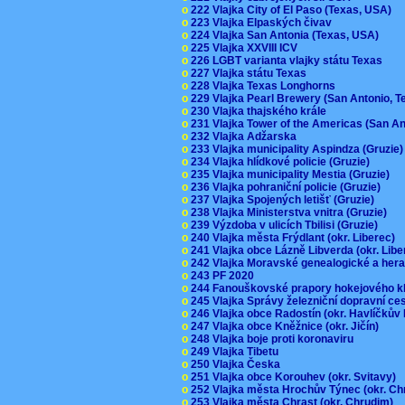
o
222 Vlajka City of El Paso (Texas, USA)
o
223 Vlajka Elpaských čivav
o
224 Vlajka San Antonia (Texas, USA)
o
225 Vlajka XXVIII ICV
o
226 LGBT varianta vlajky státu Texas
o
227 Vlajka státu Texas
o
228 Vlajka Texas Longhorns
o
229 Vlajka Pearl Brewery (San Antonio, 
o
230 Vlajka thajského krále
o
231 Vlajka Tower of the Americas (San A
o
232 Vlajka Adžarska
o
233 Vlajka municipality Aspindza (Gruzie
o
234 Vlajka hlídkové policie (Gruzie)
o
235 Vlajka municipality Mestia (Gruzie)
o
236 Vlajka pohraniční policie (Gruzie)
o
237 Vlajka Spojených letišť (Gruzie)
o
238 Vlajka Ministerstva vnitra (Gruzie)
o
239 Výzdoba v ulicích Tbilisi (Gruzie)
o
240 Vlajka města Frýdlant (okr. Liberec)
o
241 Vlajka obce Lázně Libverda (okr. Lib
o
242 Vlajka Moravské genealogické a hera
o
243 PF 2020
o
244 Fanouškovské prapory hokejového k
o
245 Vlajka Správy železniční dopravní c
o
246 Vlajka obce Radostín (okr. Havlíčkův
o
247 Vlajka obce Kněžnice (okr. Jičín)
o
248 Vlajka boje proti koronaviru
o
249 Vlajka Tibetu
o
250 Vlajka Česka
o
251 Vlajka obce Korouhev (okr. Svitavy)
o
252 Vlajka města Hrochův Týnec (okr. C
o
253 Vlajka města Chrast (okr. Chrudim)