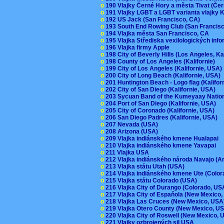
o
190 Vlajky Černé Hory a města Tivat (Če
o
191 Vlajky LGBT a LGBT varianta vlajky K
o
192 US Jack (San Francisco, CA)
o
193 South End Rowing Club (San Francis
o
194 Vlajka města San Francisco, CA
o
195 Vlajka Střediska vexilologických inf
o
196 Vlajka firmy Apple
o
198 City of Beverly Hills (Los Angeles, Ka
o
198 County of Los Angeles (Kalifornie)
o
199 City of Los Angeles (Kalifornie, USA
o
200 City of Long Beach (Kalifornie, USA)
o
201 Huntington Beach - Logo flag (Kalifo
o
202 City of San Diego (Kalifornie, USA)
o
203 Sycuan Band of the Kumeyaay Nation
o
204 Port of San Diego (Kalifornie, USA)
o
205 City of Coronado (Kalifornie, USA)
o
206 San Diego Padres (Kalifornie, USA)
o
207 Nevada (USA)
o
208 Arizona (USA)
o
209 Vlajka indiánského kmene Hualapai
o
210 Vlajka indiánského kmene Yavapai
o
211 Vlajka USA
o
212 Vlajka indiánského národa Navajo (A
o
213 Vlajka státu Utah (USA)
o
214 Vlajka indiánského kmene Ute (Colo
o
215 Vlajka státu Colorado (USA)
o
216 Vlajka City of Durango (Colorado, U
o
217 Vlajka City of Espaňola (New Mexico
o
218 Vlajka Las Cruces (New Mexico, US
o
219 Vlajka Otero County (New Mexico, 
o
220 Vlajka City of Roswell (New Mexico,
o
221 Vlajky ozbrojených sil USA