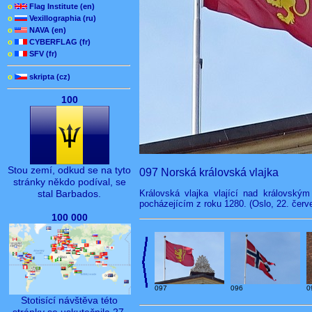
o
Flag Institute (en)
o
Vexillographia (ru)
o
NAVA (en)
o
CYBERFLAG (fr)
o
SFV (fr)
o
skripta (cz)
100
Stou zemí, odkud se na tyto
097 Norská královská vlajka
stránky někdo podíval, se
Královská vlajka vlající nad královský
stal Barbados.
pocházejícím z roku 1280. (Oslo, 22. červ
100 000
097
096
0
Stotisící návštěva této