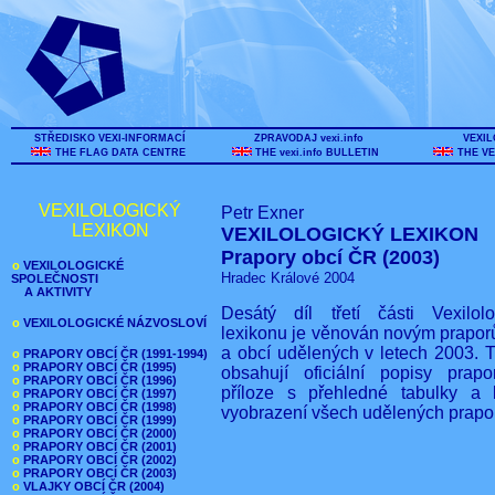
STŘEDISKO VEXI-INFORMACÍ
ZPRAVODAJ vexi.info
VEXIL
THE FLAG DATA CENTRE
THE vexi.info BULLETIN
THE VE
VEXILOLOGICKÝ
Petr Exner
LEXIKON
VEXILOLOGICKÝ LEXIKON
Prapory obcí ČR (2003)
o
VEXILOLOGICKÉ
Hradec Králové 2004
SPOLEČNOSTI
A AKTIVITY
Desátý díl třetí části Vexilol
o
VEXILOLOGICKÉ NÁZVOSLOVÍ
lexikonu je věnován novým prapo
a obcí udělených v letech 2003. Tř
o
PRAPORY OBCÍ ČR (1991-1994)
o
PRAPORY OBCÍ ČR (1995)
obsahují oficiální popisy prap
o
PRAPORY OBCÍ ČR (1996)
příloze s přehledné tabulky a 
o
PRAPORY OBCÍ ČR (1997)
o
PRAPORY OBCÍ ČR (1998)
vyobrazení všech udělených prapo
o
PRAPORY OBCÍ ČR (1999)
o
PRAPORY OBCÍ ČR (2000)
o
PRAPORY OBCÍ ČR (2001)
o
PRAPORY OBCÍ ČR (2002)
o
PRAPORY OBCÍ ČR (2003)
o
VLAJKY OBCÍ ČR (2004)