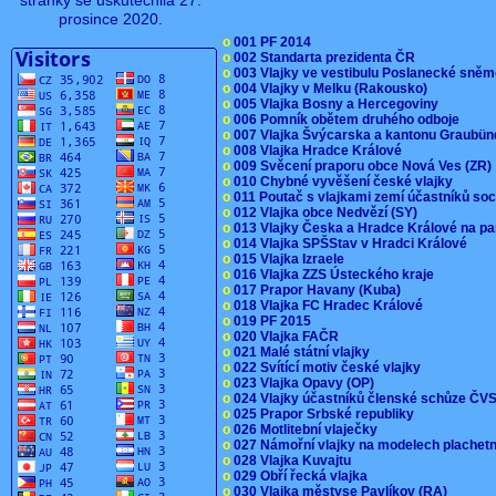
stránky se uskutečnila 27.
prosince 2020.
o
001 PF 2014
o
002 Standarta prezidenta ČR
o
003 Vlajky ve vestibulu Poslanecké sn
o
004 Vlajky v Melku (Rakousko)
o
005 Vlajka Bosny a Hercegoviny
o
006 Pomník obětem druhého odboje
o
007 Vlajka Švýcarska a kantonu Graubü
o
008 Vlajka Hradce Králové
o
009 Svěcení praporu obce Nová Ves (ZR
o
010 Chybné vyvěšení české vlajky
o
011 Poutač s vlajkami zemí účastníků s
o
012 Vlajka obce Nedvězí (SY)
o
013 Vlajky Česka a Hradce Králové na pa
o
014 Vlajka SPŠStav v Hradci Králové
o
015 Vlajka Izraele
o
016 Vlajka ZZS Ústeckého kraje
o
017 Prapor Havany (Kuba)
o
018 Vlajka FC Hradec Králové
o
019 PF 2015
o
020 Vlajka FAČR
o
021 Malé státní vlajky
o
022 Svítící motiv české vlajky
o
023 Vlajka Opavy (OP)
o
024 Vlajky účastníků členské schůze Č
o
025 Prapor Srbské republiky
o
026 Motlitební vlaječky
o
027 Námořní vlajky na modelech plachet
o
028 Vlajka Kuvajtu
o
029 Obří řecká vlajka
o
030 Vlajka městyse Pavlíkov (RA)