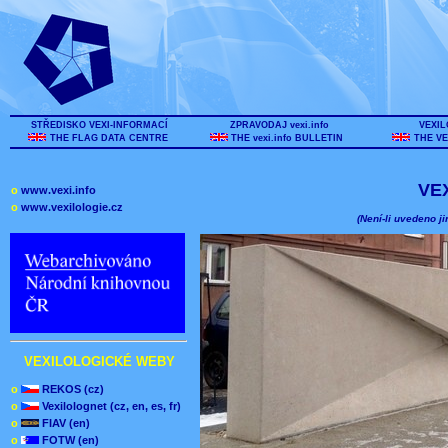
STŘEDISKO VEXI-INFORMACÍ
ZPRAVODAJ vexi.info
VEXIL
THE FLAG DATA CENTRE
THE vexi.info BULLETIN
THE VE
VE
o
www.vexi.info
o
www.vexilologie.cz
(Není-li uvedeno ji
VEXILOLOGICKÉ WEBY
o
REKOS (cz)
o
Vexilolognet (cz, en, es, fr)
o
FIAV (en)
o
FOTW (en)