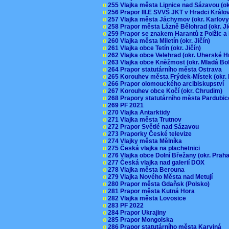
o
255 Vlajka města Lipnice nad Sázavou (o
o
256 Prapor III.E SVVŠ JKT v Hradci Král
o
257 Vlajka města Jáchymov (okr. Karlov
o
258 Prapor města Lázně Bělohrad (okr. J
o
259 Prapor se znakem Harantů z Polžic 
o
260 Vlajka města Miletín (okr. Jičín)
o
261 Vlajka obce Tetín (okr. Jičín)
o
262 Vlajka obce Velehrad (okr. Uherské H
o
263 Vlajka obce Kněžmost (okr. Mladá Bo
o
264 Prapor statutárního města Ostrava
o
265 Korouhev města Frýdek-Místek (okr.
o
266 Prapor olomouckého arcibiskupství
o
267 Korouhev obce Kočí (okr. Chrudim)
o
268 Prapory statutárního města Pardubi
o
269 PF 2021
o
270 Vlajka Antarktidy
o
271 Vlajka města Trutnov
o
272 Prapor Světlé nad Sázavou
o
273 Praporky České televize
o
274 Vlajky města Mělníka
o
275 Česká vlajka na plachetnici
o
276 Vlajka obce Dolní Břežany (okr. Pra
o
277 Česká vlajka nad galerií DOX
o
278 Vlajka města Berouna
o
279 Vlajka Nového Města nad Metují
o
280 Prapor města Gdaňsk (Polsko)
o
281 Prapor města Kutná Hora
o
282 Vlajka města Lovosice
o
283 PF 2022
o
284 Prapor Ukrajiny
o
285 Prapor Mongolska
o
286 Prapor statutárního města Karviná