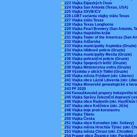
o
223 Vlajka Elpaských čivav
o
224 Vlajka San Antonia (Texas, USA)
o
225 Vlajka XXVIII ICV
o
226 LGBT varianta vlajky státu Texas
o
227 Vlajka státu Texas
o
228 Vlajka Texas Longhorns
o
229 Vlajka Pearl Brewery (San Antonio, 
o
230 Vlajka thajského krále
o
231 Vlajka Tower of the Americas (San A
o
232 Vlajka Adžarska
o
233 Vlajka municipality Aspindza (Gruzie
o
234 Vlajka hlídkové policie (Gruzie)
o
235 Vlajka municipality Mestia (Gruzie)
o
236 Vlajka pohraniční policie (Gruzie)
o
237 Vlajka Spojených letišť (Gruzie)
o
238 Vlajka Ministerstva vnitra (Gruzie)
o
239 Výzdoba v ulicích Tbilisi (Gruzie)
o
240 Vlajka města Frýdlant (okr. Liberec)
o
241 Vlajka obce Lázně Libverda (okr. Lib
o
242 Vlajka Moravské genealogické a hera
o
243 PF 2020
o
244 Fanouškovské prapory hokejového k
o
245 Vlajka Správy železniční dopravní c
o
246 Vlajka obce Radostín (okr. Havlíčkův
o
247 Vlajka obce Kněžnice (okr. Jičín)
o
248 Vlajka boje proti koronaviru
o
249 Vlajka Tibetu
o
250 Vlajka Česka
o
251 Vlajka obce Korouhev (okr. Svitavy)
o
252 Vlajka města Hrochův Týnec (okr. C
o
253 Vlajka města Chrast (okr. Chrudim)
o
254 Prapor obce Živanice (okr. Pardubic