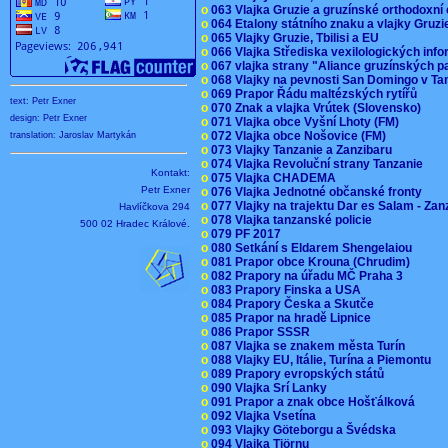
o
063 Vlajka Gruzie a gruzínské orthodoxní
o
064 Etalony státního znaku a vlajky Gruz
o
065 Vlajky Gruzie, Tbilisi a EU
o
066 Vlajka Střediska vexilologických inf
o
067 vlajka strany "Aliance gruzínských p
o
068 Vlajky na pevnosti San Domingo v Ta
o
069 Prapor Řádu maltézských rytířů
text: Petr Exner
o
070 Znak a vlajka Vrútek (Slovensko)
design: Petr Exner
o
071 Vlajka obce Vyšní Lhoty (FM)
o
072 Vlajka obce Nošovice (FM)
translation: Jaroslav Martykán
o
073 Vlajky Tanzanie a Zanzibaru
o
074 Vlajka Revoluční strany Tanzanie
Kontakt:
o
075 Vlajka CHADEMA
Petr Exner
o
076 Vlajka Jednotné občanské fronty
o
077 Vlajky na trajektu Dar es Salam - Za
Havlíčkova 294
o
078 Vlajka tanzanské policie
500 02 Hradec Králové.
o
079 PF 2017
o
080 Setkání s Eldarem Shengelaiou
o
081 Prapor obce Krouna (Chrudim)
o
082 Prapory na úřadu MČ Praha 3
o
083 Prapory Finska a USA
o
084 Prapory Česka a Skutče
o
085 Prapor na hradě Lipnice
o
086 Prapor SSSR
o
087 Vlajka se znakem města Turín
o
088 Vlajky EU, Itálie, Turína a Piemontu
o
089 Prapory evropských států
o
090 Vlajka Srí Lanky
o
091 Prapor a znak obce Hošťálková
o
092 Vlajka Vsetína
o
093 Vlajky Göteborgu a Švédska
o
094 Vlajka Tjörnu