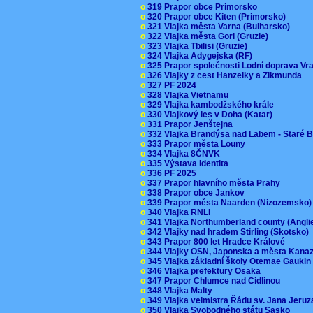
o
319 Prapor obce Primorsko
o
320 Prapor obce Kiten (Primorsko)
o
321 Vlajka města Varna (Bulharsko)
o
322 Vlajka města Gori (Gruzie)
o
323 Vlajka Tbilisi (Gruzie)
o
324 Vlajka Adygejska (RF)
o
325 Prapor společnosti Lodní doprava V
o
326 Vlajky z cest Hanzelky a Zikmunda
o
327 PF 2024
o
328 Vlajka Vietnamu
o
329 Vlajka kambodžského krále
o
330 Vlajkový les v Doha (Katar)
o
331 Prapor Jenštejna
o
332 Vlajka Brandýsa nad Labem - Staré 
o
333 Prapor města Louny
o
334 Vlajka 8ČNVK
o
335 Výstava Identita
o
336 PF 2025
o
337 Prapor hlavního města Prahy
o
338 Prapor obce Jankov
o
339 Prapor města Naarden (Nizozemsko
o
340 Vlajka RNLI
o
341 Vlajka Northumberland county (Angl
o
342 Vlajky nad hradem Stirling (Skotsko)
o
343 Prapor 800 let Hradce Králové
o
344 Vlajky OSN, Japonska a města Kan
o
345 Vlajka základní školy Otemae Gauki
o
346 Vlajka prefektury Osaka
o
347 Prapor Chlumce nad Cidlinou
o
348 Vlajka Malty
o
349 Vlajka velmistra Řádu sv. Jana Jer
o
350 Vlajka Svobodného státu Sasko