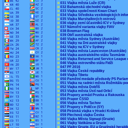
o
031 Vlajka města Luže (CR)
o
032 Bahamská obchodní vlajka
o
033 Vlajka společnosti Kwan Chart
o
034 Vlajka Střediska vexilologických inf
o
035 Vlajka Marshallových ostrovů
o
036 vlajky zemí účastníků ICV v Sydney
o
037 Námořní varianta vlajky FIAV
o
038 Bowman Flag
o
039 Obří australská vlajka
o
040 Vlajka města Sydney (Austrálie)
o
041 Vlajky na Dni australské vlajky
o
042 Vlajky na ICV v Sydney
o
043 Vlajka města Launceston (Austrálie)
o
044 Vlajka australského státu Tasmánie
o
045 Vlajka Returned and Service League 
o
046 Vlajka ostrovního státu Fidži
o
047 PF 2016
o
048 Vlajka České republiky
o
049 Vlajka Tibetu
o
050 Pamětní medaile předsedy PS Parla
o
051 Vlajka na radnici města Rožmitálu 
o
052 Vlajka města Dobříš
o
053 Vlajka města Ústí nad Orlicí
o
054 Prapory armád Pruska a Rakouska
o
055 Prapor ČSSD
o
056 Vlajka města Tachov
o
057 Prapory v Poličce (SY)
o
058 Pirátská vlajka v Hradci Králové
o
059 Plechová vlajka Česka
o
060 Vlajka Města Signagi (Gruzie)
o
061 Vlajky Vatikánu a Gruzie
o
062 Vlajky Gruzie, EU a Gruzínské herald