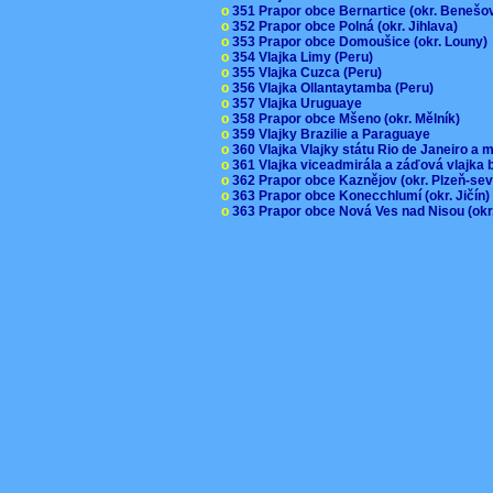
o
351 Prapor obce Bernartice (okr. Beneš
o
352 Prapor obce Polná (okr. Jihlava)
o
353 Prapor obce Domoušice (okr. Louny
o
354 Vlajka Limy (Peru)
o
355 Vlajka Cuzca (Peru)
o
356 Vlajka Ollantaytamba (Peru)
o
357 Vlajka Uruguaye
o
358 Prapor obce Mšeno (okr. Mělník)
o
359 Vlajky Brazilie a Paraguaye
o
360 Vlajka Vlajky státu Rio de Janeiro a 
o
361 Vlajka viceadmirála a záďová vlajka
o
362 Prapor obce Kaznějov (okr. Plzeň-se
o
363 Prapor obce Konecchlumí (okr. Jičín
o
363 Prapor obce Nová Ves nad Nisou (okr