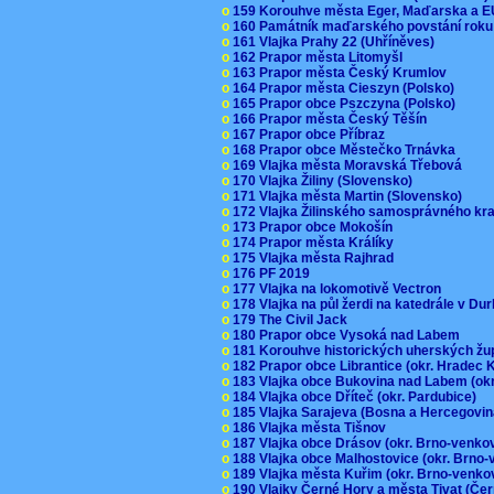
o
159 Korouhve města Eger, Maďarska a 
o
160 Památník maďarského povstání roku
o
161 Vlajka Prahy 22 (Uhříněves)
o
162 Prapor města Litomyšl
o
163 Prapor města Český Krumlov
o
164 Prapor města Cieszyn (Polsko)
o
165 Prapor obce Pszczyna (Polsko)
o
166 Prapor města Český Těšín
o
167 Prapor obce Příbraz
o
168 Prapor obce Městečko Trnávka
o
169 Vlajka města Moravská Třebová
o
170 Vlajka Žiliny (Slovensko)
o
171 Vlajka města Martin (Slovensko)
o
172 Vlajka Žilinského samosprávného kr
o
173 Prapor obce Mokošín
o
174 Prapor města Králíky
o
175 Vlajka města Rajhrad
o
176 PF 2019
o
177 Vlajka na lokomotivě Vectron
o
178 Vlajka na půl žerdi na katedrále v D
o
179 The Civil Jack
o
180 Prapor obce Vysoká nad Labem
o
181 Korouhve historických uherských ž
o
182 Prapor obce Librantice (okr. Hradec 
o
183 Vlajka obce Bukovina nad Labem (ok
o
184 Vlajka obce Dříteč (okr. Pardubice)
o
185 Vlajka Sarajeva (Bosna a Hercegovi
o
186 Vlajka města Tišnov
o
187 Vlajka obce Drásov (okr. Brno-venk
o
188 Vlajka obce Malhostovice (okr. Brno
o
189 Vlajka města Kuřim (okr. Brno-venk
o
190 Vlajky Černé Hory a města Tivat (Če