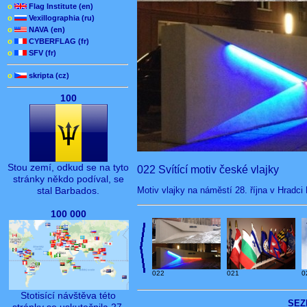
o
Flag Institute (en)
o
Vexillographia (ru)
o
NAVA (en)
o
CYBERFLAG (fr)
o
SFV (fr)
o
skripta (cz)
100
Stou zemí, odkud se na tyto
022 Svítící motiv české vlajky
stránky někdo podíval, se
Motiv vlajky na náměstí 28. října v Hradci
stal Barbados.
100 000
022
021
0
Stotisící návštěva této
SEZ