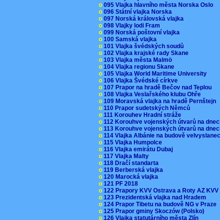
o
095 Vlajka hlavního města Norska Oslo
o
096 Státní vlajka Norska
o
097 Norská královská vlajka
o
098 Vlajky lodi Fram
o
099 Norská poštovní vlajka
o
100 Samská vlajka
o
101 Vlajka švédských soudů
o
102 Vlajka krajské rady Skane
o
103 Vlajka města Malmö
o
104 Vlajka regionu Skane
o
105 Vlajka World Maritime University
o
106 Vlajka Švédské církve
o
107 Prapor na hradě Bečov nad Teplou
o
108 Vlajka Veslařského klubu Ohře
o
109 Moravská vlajka na hradě Pernštejn
o
110 Prapor sudetských Němců
o
111 Korouhev Hradní stráže
o
112 Korouhve vojenských útvarů na dne
o
113 Korouhve vojenských útvarů na dne
o
114 Vlajka Albánie na budově velvyslane
o
115 Vlajka Humpolce
o
116 Vlajka emirátu Dubaj
o
117 Vlajka Malty
o
118 Dračí standarta
o
119 Berberská vlajka
o
120 Marocká vlajka
o
121 PF 2018
o
122 Prapory KVV Ostrava a Roty AZ KV
o
123 Prezidentská vlajka nad Hradem
o
124 Prapor Tibetu na budově NG v Praze
o
125 Prapor gminy Skoczów (Polsko)
o
126 Vlajka statutárního města Zlín