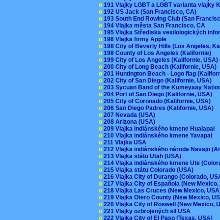
o
191 Vlajky LGBT a LGBT varianta vlajky K
o
192 US Jack (San Francisco, CA)
o
193 South End Rowing Club (San Francis
o
194 Vlajka města San Francisco, CA
o
195 Vlajka Střediska vexilologických inf
o
196 Vlajka firmy Apple
o
198 City of Beverly Hills (Los Angeles, Ka
o
198 County of Los Angeles (Kalifornie)
o
199 City of Los Angeles (Kalifornie, USA
o
200 City of Long Beach (Kalifornie, USA)
o
201 Huntington Beach - Logo flag (Kalifo
o
202 City of San Diego (Kalifornie, USA)
o
203 Sycuan Band of the Kumeyaay Nation
o
204 Port of San Diego (Kalifornie, USA)
o
205 City of Coronado (Kalifornie, USA)
o
206 San Diego Padres (Kalifornie, USA)
o
207 Nevada (USA)
o
208 Arizona (USA)
o
209 Vlajka indiánského kmene Hualapai
o
210 Vlajka indiánského kmene Yavapai
o
211 Vlajka USA
o
212 Vlajka indiánského národa Navajo (A
o
213 Vlajka státu Utah (USA)
o
214 Vlajka indiánského kmene Ute (Colo
o
215 Vlajka státu Colorado (USA)
o
216 Vlajka City of Durango (Colorado, U
o
217 Vlajka City of Espaňola (New Mexico
o
218 Vlajka Las Cruces (New Mexico, US
o
219 Vlajka Otero County (New Mexico, 
o
220 Vlajka City of Roswell (New Mexico,
o
221 Vlajky ozbrojených sil USA
o
222 Vlajka City of El Paso (Texas, USA)