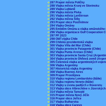
o
287 Prapor města Poličky
o
288 Vlajka města Kranj ve Slovinsku
o
289 Vlajka Lublaně
o
290 Vlajka města Pivka
o
291 Vlajka města Lanškroun
o
292 Vlajka města Štíty
o
293 Prapor obce Postřelmov
o
294 Vlajka Ománu
o
295 Emblém Ománu a vlajka ománského 
o
296 Vlajka organizace Gulf Cooperation
o
297 PF 2023
o
298 Obří vlajka Chile
o
299 Chilská prezidentská vlajka
o
300 Vlajka Viňa del Mar (Chile)
o
301 Vlajka provincie Patagonie (Chile)
o
302 Vlajka Punta Arenas (Chile)
o
303 Vlajka provincie Santa Cruz (Argenti
o
304 Vlajka provincie Ohňová země (Arge
o
305 Čelenová vlajka argentinských vojen
o
306 Vlajka Argentiny
o
307 Historická vlajka Argentiny
o
308 Vlajka Buenos Aires
o
309 Prapor Prostějova
o
310 Vlajka regionu Lombardsko (Itálie)
o
311 Vlajka regionu Veneto (Itálie)
o
312 Vlajky u zvonu padlých v Roveretu
o
313 Vlajka obce Albrechtive v Jizerskýc
o
314 Vlajka města Tanvald
o
315 Prapor města Nový Jičín
o
316 Prapor obce Jeřice
o
317 Vlajka Bulharska
o
318 Vlajka obce Carevo