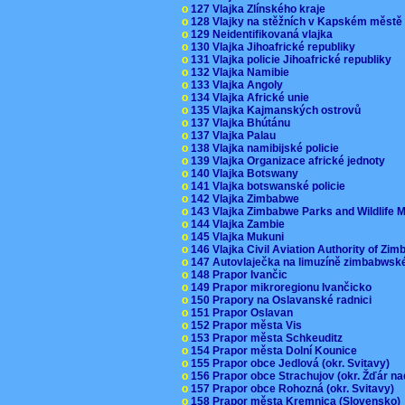
o
127 Vlajka Zlínského kraje
o
128 Vlajky na stěžních v Kapském měst
o
129 Neidentifikovaná vlajka
o
130 Vlajka Jihoafrické republiky
o
131 Vlajka policie Jihoafrické republiky
o
132 Vlajka Namibie
o
133 Vlajka Angoly
o
134 Vlajka Africké unie
o
135 Vlajka Kajmanských ostrovů
o
137 Vlajka Bhútánu
o
137 Vlajka Palau
o
138 Vlajka namibijské policie
o
139 Vlajka Organizace africké jednoty
o
140 Vlajka Botswany
o
141 Vlajka botswanské policie
o
142 Vlajka Zimbabwe
o
143 Vlajka Zimbabwe Parks and Wildlife
o
144 Vlajka Zambie
o
145 Vlajka Mukuni
o
146 Vlajka Civil Aviation Authority of Z
o
147 Autovlaječka na limuzíně zimbabwsk
o
148 Prapor Ivančic
o
149 Prapor mikroregionu Ivančicko
o
150 Prapory na Oslavanské radnici
o
151 Prapor Oslavan
o
152 Prapor města Vis
o
153 Prapor města Schkeuditz
o
154 Prapor města Dolní Kounice
o
155 Prapor obce Jedlová (okr. Svitavy)
o
156 Prapor obce Strachujov (okr. Žďár n
o
157 Prapor obce Rohozná (okr. Svitavy)
o
158 Prapor města Kremnica (Slovensko