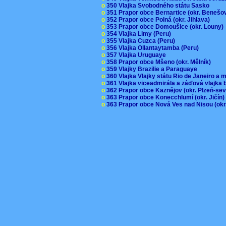
o
350 Vlajka Svobodného státu Sasko
o
351 Prapor obce Bernartice (okr. Beneš
o
352 Prapor obce Polná (okr. Jihlava)
o
353 Prapor obce Domoušice (okr. Louny
o
354 Vlajka Limy (Peru)
o
355 Vlajka Cuzca (Peru)
o
356 Vlajka Ollantaytamba (Peru)
o
357 Vlajka Uruguaye
o
358 Prapor obce Mšeno (okr. Mělník)
o
359 Vlajky Brazilie a Paraguaye
o
360 Vlajka Vlajky státu Rio de Janeiro a 
o
361 Vlajka viceadmirála a záďová vlajka
o
362 Prapor obce Kaznějov (okr. Plzeň-se
o
363 Prapor obce Konecchlumí (okr. Jičín
o
363 Prapor obce Nová Ves nad Nisou (okr