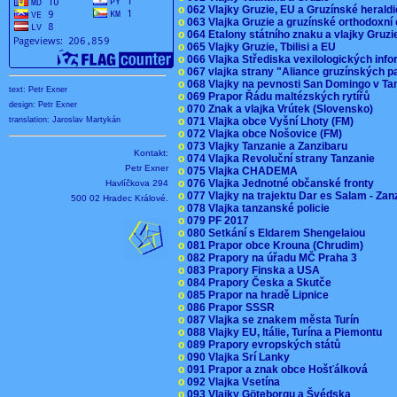
o
062 Vlajky Gruzie, EU a Gruzínské herald
o
063 Vlajka Gruzie a gruzínské orthodoxní
o
064 Etalony státního znaku a vlajky Gruz
o
065 Vlajky Gruzie, Tbilisi a EU
o
066 Vlajka Střediska vexilologických inf
o
067 vlajka strany "Aliance gruzínských p
o
068 Vlajky na pevnosti San Domingo v Ta
text: Petr Exner
o
069 Prapor Řádu maltézských rytířů
design: Petr Exner
o
070 Znak a vlajka Vrútek (Slovensko)
o
071 Vlajka obce Vyšní Lhoty (FM)
translation: Jaroslav Martykán
o
072 Vlajka obce Nošovice (FM)
o
073 Vlajky Tanzanie a Zanzibaru
Kontakt:
o
074 Vlajka Revoluční strany Tanzanie
Petr Exner
o
075 Vlajka CHADEMA
o
076 Vlajka Jednotné občanské fronty
Havlíčkova 294
o
077 Vlajky na trajektu Dar es Salam - Za
500 02 Hradec Králové.
o
078 Vlajka tanzanské policie
o
079 PF 2017
o
080 Setkání s Eldarem Shengelaiou
o
081 Prapor obce Krouna (Chrudim)
o
082 Prapory na úřadu MČ Praha 3
o
083 Prapory Finska a USA
o
084 Prapory Česka a Skutče
o
085 Prapor na hradě Lipnice
o
086 Prapor SSSR
o
087 Vlajka se znakem města Turín
o
088 Vlajky EU, Itálie, Turína a Piemontu
o
089 Prapory evropských států
o
090 Vlajka Srí Lanky
o
091 Prapor a znak obce Hošťálková
o
092 Vlajka Vsetína
o
093 Vlajky Göteborgu a Švédska