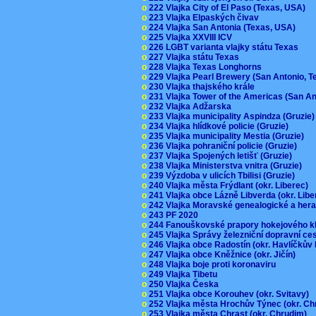
o
222 Vlajka City of El Paso (Texas, USA)
o
223 Vlajka Elpaských čivav
o
224 Vlajka San Antonia (Texas, USA)
o
225 Vlajka XXVIII ICV
o
226 LGBT varianta vlajky státu Texas
o
227 Vlajka státu Texas
o
228 Vlajka Texas Longhorns
o
229 Vlajka Pearl Brewery (San Antonio, 
o
230 Vlajka thajského krále
o
231 Vlajka Tower of the Americas (San A
o
232 Vlajka Adžarska
o
233 Vlajka municipality Aspindza (Gruzie
o
234 Vlajka hlídkové policie (Gruzie)
o
235 Vlajka municipality Mestia (Gruzie)
o
236 Vlajka pohraniční policie (Gruzie)
o
237 Vlajka Spojených letišť (Gruzie)
o
238 Vlajka Ministerstva vnitra (Gruzie)
o
239 Výzdoba v ulicích Tbilisi (Gruzie)
o
240 Vlajka města Frýdlant (okr. Liberec)
o
241 Vlajka obce Lázně Libverda (okr. Lib
o
242 Vlajka Moravské genealogické a hera
o
243 PF 2020
o
244 Fanouškovské prapory hokejového k
o
245 Vlajka Správy železniční dopravní c
o
246 Vlajka obce Radostín (okr. Havlíčkův
o
247 Vlajka obce Kněžnice (okr. Jičín)
o
248 Vlajka boje proti koronaviru
o
249 Vlajka Tibetu
o
250 Vlajka Česka
o
251 Vlajka obce Korouhev (okr. Svitavy)
o
252 Vlajka města Hrochův Týnec (okr. C
o
253 Vlajka města Chrast (okr. Chrudim)