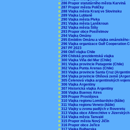
o
286 Prapor statutárního města Karviná
o
287 Prapor města Poličky
o
288 Vlajka města Kranj ve Slovinsku
o
289 Vlajka Lublaně
o
290 Vlajka města Pivka
o
291 Vlajka města Lanškroun
o
292 Vlajka města Štíty
o
293 Prapor obce Postřelmov
o
294 Vlajka Ománu
o
295 Emblém Ománu a vlajka ománského 
o
296 Vlajka organizace Gulf Cooperation
o
297 PF 2023
o
298 Obří vlajka Chile
o
299 Chilská prezidentská vlajka
o
300 Vlajka Viňa del Mar (Chile)
o
301 Vlajka provincie Patagonie (Chile)
o
302 Vlajka Punta Arenas (Chile)
o
303 Vlajka provincie Santa Cruz (Argenti
o
304 Vlajka provincie Ohňová země (Arge
o
305 Čelenová vlajka argentinských vojen
o
306 Vlajka Argentiny
o
307 Historická vlajka Argentiny
o
308 Vlajka Buenos Aires
o
309 Prapor Prostějova
o
310 Vlajka regionu Lombardsko (Itálie)
o
311 Vlajka regionu Veneto (Itálie)
o
312 Vlajky u zvonu padlých v Roveretu
o
313 Vlajka obce Albrechtive v Jizerskýc
o
314 Vlajka města Tanvald
o
315 Prapor města Nový Jičín
o
316 Prapor obce Jeřice
o
317 Vlajka Bulharska