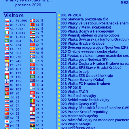
stránky se uskutečnila 27.
SEZ
prosince 2020.
o
001 PF 2014
o
002 Standarta prezidenta ČR
o
003 Vlajky ve vestibulu Poslanecké sn
o
004 Vlajky v Melku (Rakousko)
o
005 Vlajka Bosny a Hercegoviny
o
006 Pomník obětem druhého odboje
o
007 Vlajka Švýcarska a kantonu Graubü
o
008 Vlajka Hradce Králové
o
009 Svěcení praporu obce Nová Ves (ZR
o
010 Chybné vyvěšení české vlajky
o
011 Poutač s vlajkami zemí účastníků s
o
012 Vlajka obce Nedvězí (SY)
o
013 Vlajky Česka a Hradce Králové na pa
o
014 Vlajka SPŠStav v Hradci Králové
o
015 Vlajka Izraele
o
016 Vlajka ZZS Ústeckého kraje
o
017 Prapor Havany (Kuba)
o
018 Vlajka FC Hradec Králové
o
019 PF 2015
o
020 Vlajka FAČR
o
021 Malé státní vlajky
o
022 Svítící motiv české vlajky
o
023 Vlajka Opavy (OP)
o
024 Vlajky účastníků členské schůze Č
o
025 Prapor Srbské republiky
o
026 Motlitební vlaječky
o
027 Námořní vlajky na modelech plachet
o
028 Vlajka Kuvajtu
o
029 Obří řecká vlajka