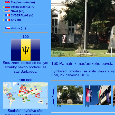
o
Flag Institute (en)
o
Vexillographia (ru)
o
NAVA (en)
o
CYBERFLAG (fr)
o
SFV (fr)
o
skripta (cz)
100
Stou zemí, odkud se na tyto
160 Památník maďarského povstán
stránky někdo podíval, se
Symbolem povstání se stala vlajka s vy
stal Barbados.
Eger, 26. července 2018).
100 000
160
159
1
Stotisící návštěva této