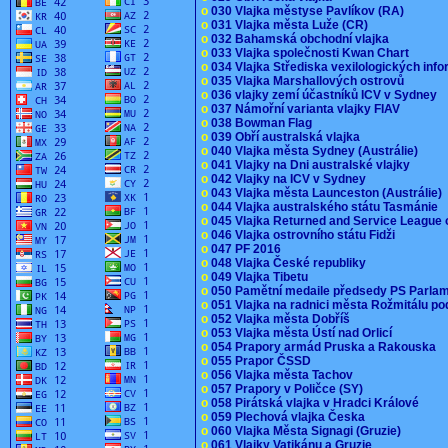
o
030 Vlajka městyse Pavlíkov (RA)
o
031 Vlajka města Luže (CR)
o
032 Bahamská obchodní vlajka
o
033 Vlajka společnosti Kwan Chart
o
034 Vlajka Střediska vexilologických inf
o
035 Vlajka Marshallových ostrovů
o
036 vlajky zemí účastníků ICV v Sydney
o
037 Námořní varianta vlajky FIAV
o
038 Bowman Flag
o
039 Obří australská vlajka
o
040 Vlajka města Sydney (Austrálie)
o
041 Vlajky na Dni australské vlajky
o
042 Vlajky na ICV v Sydney
o
043 Vlajka města Launceston (Austrálie)
o
044 Vlajka australského státu Tasmánie
o
045 Vlajka Returned and Service League 
o
046 Vlajka ostrovního státu Fidži
o
047 PF 2016
o
048 Vlajka České republiky
o
049 Vlajka Tibetu
o
050 Pamětní medaile předsedy PS Parla
o
051 Vlajka na radnici města Rožmitálu 
o
052 Vlajka města Dobříš
o
053 Vlajka města Ústí nad Orlicí
o
054 Prapory armád Pruska a Rakouska
o
055 Prapor ČSSD
o
056 Vlajka města Tachov
o
057 Prapory v Poličce (SY)
o
058 Pirátská vlajka v Hradci Králové
o
059 Plechová vlajka Česka
o
060 Vlajka Města Signagi (Gruzie)
o
061 Vlajky Vatikánu a Gruzie