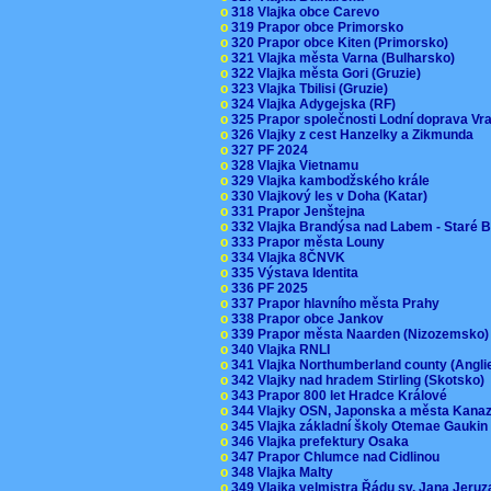
o
318 Vlajka obce Carevo
o
319 Prapor obce Primorsko
o
320 Prapor obce Kiten (Primorsko)
o
321 Vlajka města Varna (Bulharsko)
o
322 Vlajka města Gori (Gruzie)
o
323 Vlajka Tbilisi (Gruzie)
o
324 Vlajka Adygejska (RF)
o
325 Prapor společnosti Lodní doprava V
o
326 Vlajky z cest Hanzelky a Zikmunda
o
327 PF 2024
o
328 Vlajka Vietnamu
o
329 Vlajka kambodžského krále
o
330 Vlajkový les v Doha (Katar)
o
331 Prapor Jenštejna
o
332 Vlajka Brandýsa nad Labem - Staré 
o
333 Prapor města Louny
o
334 Vlajka 8ČNVK
o
335 Výstava Identita
o
336 PF 2025
o
337 Prapor hlavního města Prahy
o
338 Prapor obce Jankov
o
339 Prapor města Naarden (Nizozemsko
o
340 Vlajka RNLI
o
341 Vlajka Northumberland county (Angl
o
342 Vlajky nad hradem Stirling (Skotsko)
o
343 Prapor 800 let Hradce Králové
o
344 Vlajky OSN, Japonska a města Kan
o
345 Vlajka základní školy Otemae Gauki
o
346 Vlajka prefektury Osaka
o
347 Prapor Chlumce nad Cidlinou
o
348 Vlajka Malty
o
349 Vlajka velmistra Řádu sv. Jana Jer