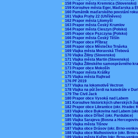
o
158 Prapor města Kremnica (Slovensko
o
159 Korouhve města Eger, Maďarska a 
o
160 Památník maďarského povstání roku
o
161 Vlajka Prahy 22 (Uhříněves)
o
162 Prapor města Litomyšl
o
163 Prapor města Český Krumlov
o
164 Prapor města Cieszyn (Polsko)
o
165 Prapor obce Pszczyna (Polsko)
o
166 Prapor města Český Těšín
o
167 Prapor obce Příbraz
o
168 Prapor obce Městečko Trnávka
o
169 Vlajka města Moravská Třebová
o
170 Vlajka Žiliny (Slovensko)
o
171 Vlajka města Martin (Slovensko)
o
172 Vlajka Žilinského samosprávného kr
o
173 Prapor obce Mokošín
o
174 Prapor města Králíky
o
175 Vlajka města Rajhrad
o
176 PF 2019
o
177 Vlajka na lokomotivě Vectron
o
178 Vlajka na půl žerdi na katedrále v D
o
179 The Civil Jack
o
180 Prapor obce Vysoká nad Labem
o
181 Korouhve historických uherských ž
o
182 Prapor obce Librantice (okr. Hradec 
o
183 Vlajka obce Bukovina nad Labem (ok
o
184 Vlajka obce Dříteč (okr. Pardubice)
o
185 Vlajka Sarajeva (Bosna a Hercegovi
o
186 Vlajka města Tišnov
o
187 Vlajka obce Drásov (okr. Brno-venk
o
188 Vlajka obce Malhostovice (okr. Brno
o
189 Vlajka města Kuřim (okr. Brno-venk