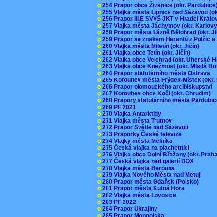
o
254 Prapor obce Živanice (okr. Pardubic
o
255 Vlajka města Lipnice nad Sázavou (o
o
256 Prapor III.E SVVŠ JKT v Hradci Král
o
257 Vlajka města Jáchymov (okr. Karlov
o
258 Prapor města Lázně Bělohrad (okr. J
o
259 Prapor se znakem Harantů z Polžic 
o
260 Vlajka města Miletín (okr. Jičín)
o
261 Vlajka obce Tetín (okr. Jičín)
o
262 Vlajka obce Velehrad (okr. Uherské H
o
263 Vlajka obce Kněžmost (okr. Mladá Bo
o
264 Prapor statutárního města Ostrava
o
265 Korouhev města Frýdek-Místek (okr.
o
266 Prapor olomouckého arcibiskupství
o
267 Korouhev obce Kočí (okr. Chrudim)
o
268 Prapory statutárního města Pardubi
o
269 PF 2021
o
270 Vlajka Antarktidy
o
271 Vlajka města Trutnov
o
272 Prapor Světlé nad Sázavou
o
273 Praporky České televize
o
274 Vlajky města Mělníka
o
275 Česká vlajka na plachetnici
o
276 Vlajka obce Dolní Břežany (okr. Pra
o
277 Česká vlajka nad galerií DOX
o
278 Vlajka města Berouna
o
279 Vlajka Nového Města nad Metují
o
280 Prapor města Gdaňsk (Polsko)
o
281 Prapor města Kutná Hora
o
282 Vlajka města Lovosice
o
283 PF 2022
o
284 Prapor Ukrajiny
o
285 Prapor Mongolska