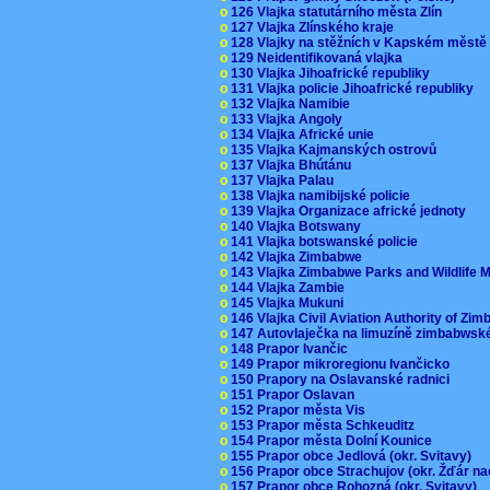
o
126 Vlajka statutárního města Zlín
o
127 Vlajka Zlínského kraje
o
128 Vlajky na stěžních v Kapském měst
o
129 Neidentifikovaná vlajka
o
130 Vlajka Jihoafrické republiky
o
131 Vlajka policie Jihoafrické republiky
o
132 Vlajka Namibie
o
133 Vlajka Angoly
o
134 Vlajka Africké unie
o
135 Vlajka Kajmanských ostrovů
o
137 Vlajka Bhútánu
o
137 Vlajka Palau
o
138 Vlajka namibijské policie
o
139 Vlajka Organizace africké jednoty
o
140 Vlajka Botswany
o
141 Vlajka botswanské policie
o
142 Vlajka Zimbabwe
o
143 Vlajka Zimbabwe Parks and Wildlife
o
144 Vlajka Zambie
o
145 Vlajka Mukuni
o
146 Vlajka Civil Aviation Authority of Z
o
147 Autovlaječka na limuzíně zimbabwsk
o
148 Prapor Ivančic
o
149 Prapor mikroregionu Ivančicko
o
150 Prapory na Oslavanské radnici
o
151 Prapor Oslavan
o
152 Prapor města Vis
o
153 Prapor města Schkeuditz
o
154 Prapor města Dolní Kounice
o
155 Prapor obce Jedlová (okr. Svitavy)
o
156 Prapor obce Strachujov (okr. Žďár n
o
157 Prapor obce Rohozná (okr. Svitavy)