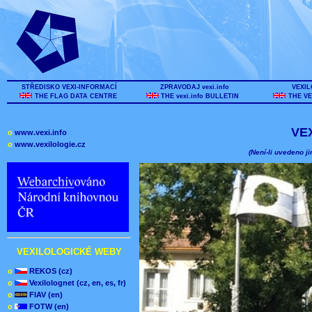
STŘEDISKO VEXI-INFORMACÍ
ZPRAVODAJ vexi.info
VEXIL
THE FLAG DATA CENTRE
THE vexi.info BULLETIN
THE VE
VE
o
www.vexi.info
o
www.vexilologie.cz
(Není-li uvedeno ji
VEXILOLOGICKÉ WEBY
o
REKOS (cz)
o
Vexilolognet (cz, en, es, fr)
o
FIAV (en)
o
FOTW (en)