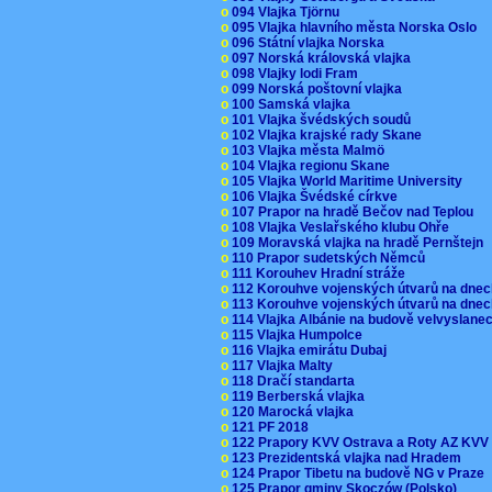
o
094 Vlajka Tjörnu
o
095 Vlajka hlavního města Norska Oslo
o
096 Státní vlajka Norska
o
097 Norská královská vlajka
o
098 Vlajky lodi Fram
o
099 Norská poštovní vlajka
o
100 Samská vlajka
o
101 Vlajka švédských soudů
o
102 Vlajka krajské rady Skane
o
103 Vlajka města Malmö
o
104 Vlajka regionu Skane
o
105 Vlajka World Maritime University
o
106 Vlajka Švédské církve
o
107 Prapor na hradě Bečov nad Teplou
o
108 Vlajka Veslařského klubu Ohře
o
109 Moravská vlajka na hradě Pernštejn
o
110 Prapor sudetských Němců
o
111 Korouhev Hradní stráže
o
112 Korouhve vojenských útvarů na dne
o
113 Korouhve vojenských útvarů na dne
o
114 Vlajka Albánie na budově velvyslane
o
115 Vlajka Humpolce
o
116 Vlajka emirátu Dubaj
o
117 Vlajka Malty
o
118 Dračí standarta
o
119 Berberská vlajka
o
120 Marocká vlajka
o
121 PF 2018
o
122 Prapory KVV Ostrava a Roty AZ KV
o
123 Prezidentská vlajka nad Hradem
o
124 Prapor Tibetu na budově NG v Praze
o
125 Prapor gminy Skoczów (Polsko)