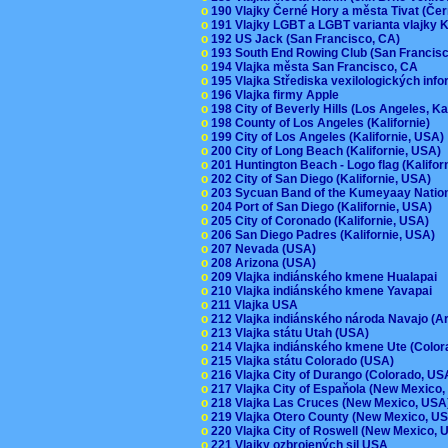
o
190 Vlajky Černé Hory a města Tivat (Če
o
191 Vlajky LGBT a LGBT varianta vlajky K
o
192 US Jack (San Francisco, CA)
o
193 South End Rowing Club (San Francis
o
194 Vlajka města San Francisco, CA
o
195 Vlajka Střediska vexilologických inf
o
196 Vlajka firmy Apple
o
198 City of Beverly Hills (Los Angeles, Ka
o
198 County of Los Angeles (Kalifornie)
o
199 City of Los Angeles (Kalifornie, USA
o
200 City of Long Beach (Kalifornie, USA)
o
201 Huntington Beach - Logo flag (Kalifo
o
202 City of San Diego (Kalifornie, USA)
o
203 Sycuan Band of the Kumeyaay Nation
o
204 Port of San Diego (Kalifornie, USA)
o
205 City of Coronado (Kalifornie, USA)
o
206 San Diego Padres (Kalifornie, USA)
o
207 Nevada (USA)
o
208 Arizona (USA)
o
209 Vlajka indiánského kmene Hualapai
o
210 Vlajka indiánského kmene Yavapai
o
211 Vlajka USA
o
212 Vlajka indiánského národa Navajo (A
o
213 Vlajka státu Utah (USA)
o
214 Vlajka indiánského kmene Ute (Colo
o
215 Vlajka státu Colorado (USA)
o
216 Vlajka City of Durango (Colorado, U
o
217 Vlajka City of Espaňola (New Mexico
o
218 Vlajka Las Cruces (New Mexico, US
o
219 Vlajka Otero County (New Mexico, 
o
220 Vlajka City of Roswell (New Mexico,
o
221 Vlajky ozbrojených sil USA