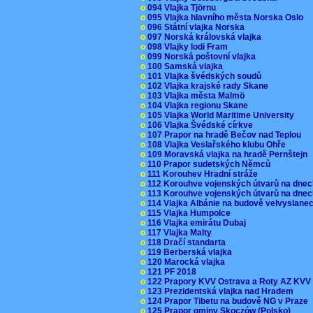
o
094 Vlajka Tjörnu
o
095 Vlajka hlavního města Norska Oslo
o
096 Státní vlajka Norska
o
097 Norská královská vlajka
o
098 Vlajky lodi Fram
o
099 Norská poštovní vlajka
o
100 Samská vlajka
o
101 Vlajka švédských soudů
o
102 Vlajka krajské rady Skane
o
103 Vlajka města Malmö
o
104 Vlajka regionu Skane
o
105 Vlajka World Maritime University
o
106 Vlajka Švédské církve
o
107 Prapor na hradě Bečov nad Teplou
o
108 Vlajka Veslařského klubu Ohře
o
109 Moravská vlajka na hradě Pernštejn
o
110 Prapor sudetských Němců
o
111 Korouhev Hradní stráže
o
112 Korouhve vojenských útvarů na dne
o
113 Korouhve vojenských útvarů na dne
o
114 Vlajka Albánie na budově velvyslane
o
115 Vlajka Humpolce
o
116 Vlajka emirátu Dubaj
o
117 Vlajka Malty
o
118 Dračí standarta
o
119 Berberská vlajka
o
120 Marocká vlajka
o
121 PF 2018
o
122 Prapory KVV Ostrava a Roty AZ KV
o
123 Prezidentská vlajka nad Hradem
o
124 Prapor Tibetu na budově NG v Praze
o
125 Prapor gminy Skoczów (Polsko)