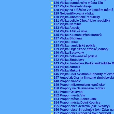
o
126 Vlajka statutárního města Zlín
o
127 Vlajka Zlínského kraje
o
128 Vlajky na stěžních v Kapském měst
o
129 Neidentifikovaná vlajka
o
130 Vlajka Jihoafrické republiky
o
131 Vlajka policie Jihoafrické republiky
o
132 Vlajka Namibie
o
133 Vlajka Angoly
o
134 Vlajka Africké unie
o
135 Vlajka Kajmanských ostrovů
o
137 Vlajka Bhútánu
o
137 Vlajka Palau
o
138 Vlajka namibijské policie
o
139 Vlajka Organizace africké jednoty
o
140 Vlajka Botswany
o
141 Vlajka botswanské policie
o
142 Vlajka Zimbabwe
o
143 Vlajka Zimbabwe Parks and Wildlife
o
144 Vlajka Zambie
o
145 Vlajka Mukuni
o
146 Vlajka Civil Aviation Authority of Z
o
147 Autovlaječka na limuzíně zimbabwsk
o
148 Prapor Ivančic
o
149 Prapor mikroregionu Ivančicko
o
150 Prapory na Oslavanské radnici
o
151 Prapor Oslavan
o
152 Prapor města Vis
o
153 Prapor města Schkeuditz
o
154 Prapor města Dolní Kounice
o
155 Prapor obce Jedlová (okr. Svitavy)
o
156 Prapor obce Strachujov (okr. Žďár n
o
157 Prapor obce Rohozná (okr. Svitavy)