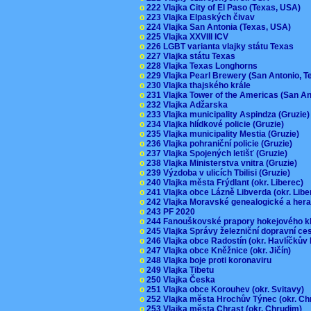
o
222 Vlajka City of El Paso (Texas, USA)
o
223 Vlajka Elpaských čivav
o
224 Vlajka San Antonia (Texas, USA)
o
225 Vlajka XXVIII ICV
o
226 LGBT varianta vlajky státu Texas
o
227 Vlajka státu Texas
o
228 Vlajka Texas Longhorns
o
229 Vlajka Pearl Brewery (San Antonio, 
o
230 Vlajka thajského krále
o
231 Vlajka Tower of the Americas (San A
o
232 Vlajka Adžarska
o
233 Vlajka municipality Aspindza (Gruzie
o
234 Vlajka hlídkové policie (Gruzie)
o
235 Vlajka municipality Mestia (Gruzie)
o
236 Vlajka pohraniční policie (Gruzie)
o
237 Vlajka Spojených letišť (Gruzie)
o
238 Vlajka Ministerstva vnitra (Gruzie)
o
239 Výzdoba v ulicích Tbilisi (Gruzie)
o
240 Vlajka města Frýdlant (okr. Liberec)
o
241 Vlajka obce Lázně Libverda (okr. Lib
o
242 Vlajka Moravské genealogické a hera
o
243 PF 2020
o
244 Fanouškovské prapory hokejového k
o
245 Vlajka Správy železniční dopravní c
o
246 Vlajka obce Radostín (okr. Havlíčkův
o
247 Vlajka obce Kněžnice (okr. Jičín)
o
248 Vlajka boje proti koronaviru
o
249 Vlajka Tibetu
o
250 Vlajka Česka
o
251 Vlajka obce Korouhev (okr. Svitavy)
o
252 Vlajka města Hrochův Týnec (okr. C
o
253 Vlajka města Chrast (okr. Chrudim)