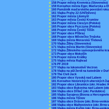
o
158 Prapor města Kremnica (Slovensko
o
159 Korouhve města Eger, Maďarska a 
o
160 Památník maďarského povstání roku
o
161 Vlajka Prahy 22 (Uhříněves)
o
162 Prapor města Litomyšl
o
163 Prapor města Český Krumlov
o
164 Prapor města Cieszyn (Polsko)
o
165 Prapor obce Pszczyna (Polsko)
o
166 Prapor města Český Těšín
o
167 Prapor obce Příbraz
o
168 Prapor obce Městečko Trnávka
o
169 Vlajka města Moravská Třebová
o
170 Vlajka Žiliny (Slovensko)
o
171 Vlajka města Martin (Slovensko)
o
172 Vlajka Žilinského samosprávného kr
o
173 Prapor obce Mokošín
o
174 Prapor města Králíky
o
175 Vlajka města Rajhrad
o
176 PF 2019
o
177 Vlajka na lokomotivě Vectron
o
178 Vlajka na půl žerdi na katedrále v D
o
179 The Civil Jack
o
180 Prapor obce Vysoká nad Labem
o
181 Korouhve historických uherských ž
o
182 Prapor obce Librantice (okr. Hradec 
o
183 Vlajka obce Bukovina nad Labem (ok
o
184 Vlajka obce Dříteč (okr. Pardubice)
o
185 Vlajka Sarajeva (Bosna a Hercegovi
o
186 Vlajka města Tišnov
o
187 Vlajka obce Drásov (okr. Brno-venk
o
188 Vlajka obce Malhostovice (okr. Brno
o
189 Vlajka města Kuřim (okr. Brno-venk