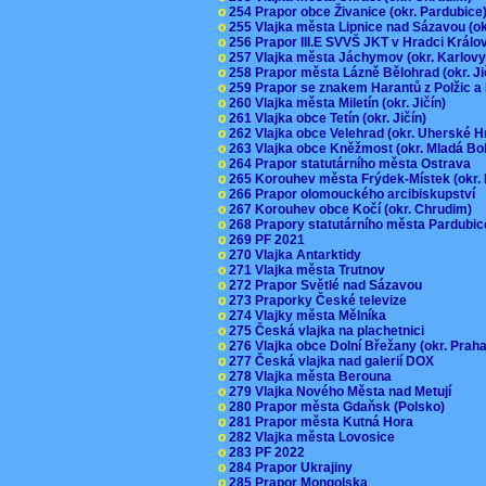
o
254 Prapor obce Živanice (okr. Pardubic
o
255 Vlajka města Lipnice nad Sázavou (o
o
256 Prapor III.E SVVŠ JKT v Hradci Král
o
257 Vlajka města Jáchymov (okr. Karlov
o
258 Prapor města Lázně Bělohrad (okr. J
o
259 Prapor se znakem Harantů z Polžic 
o
260 Vlajka města Miletín (okr. Jičín)
o
261 Vlajka obce Tetín (okr. Jičín)
o
262 Vlajka obce Velehrad (okr. Uherské H
o
263 Vlajka obce Kněžmost (okr. Mladá Bo
o
264 Prapor statutárního města Ostrava
o
265 Korouhev města Frýdek-Místek (okr.
o
266 Prapor olomouckého arcibiskupství
o
267 Korouhev obce Kočí (okr. Chrudim)
o
268 Prapory statutárního města Pardubi
o
269 PF 2021
o
270 Vlajka Antarktidy
o
271 Vlajka města Trutnov
o
272 Prapor Světlé nad Sázavou
o
273 Praporky České televize
o
274 Vlajky města Mělníka
o
275 Česká vlajka na plachetnici
o
276 Vlajka obce Dolní Břežany (okr. Pra
o
277 Česká vlajka nad galerií DOX
o
278 Vlajka města Berouna
o
279 Vlajka Nového Města nad Metují
o
280 Prapor města Gdaňsk (Polsko)
o
281 Prapor města Kutná Hora
o
282 Vlajka města Lovosice
o
283 PF 2022
o
284 Prapor Ukrajiny
o
285 Prapor Mongolska