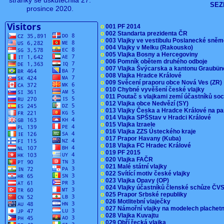
stránky se uskutečnila 27.
SEZ
prosince 2020.
o
001 PF 2014
o
002 Standarta prezidenta ČR
o
003 Vlajky ve vestibulu Poslanecké sn
o
004 Vlajky v Melku (Rakousko)
o
005 Vlajka Bosny a Hercegoviny
o
006 Pomník obětem druhého odboje
o
007 Vlajka Švýcarska a kantonu Graubü
o
008 Vlajka Hradce Králové
o
009 Svěcení praporu obce Nová Ves (ZR
o
010 Chybné vyvěšení české vlajky
o
011 Poutač s vlajkami zemí účastníků s
o
012 Vlajka obce Nedvězí (SY)
o
013 Vlajky Česka a Hradce Králové na pa
o
014 Vlajka SPŠStav v Hradci Králové
o
015 Vlajka Izraele
o
016 Vlajka ZZS Ústeckého kraje
o
017 Prapor Havany (Kuba)
o
018 Vlajka FC Hradec Králové
o
019 PF 2015
o
020 Vlajka FAČR
o
021 Malé státní vlajky
o
022 Svítící motiv české vlajky
o
023 Vlajka Opavy (OP)
o
024 Vlajky účastníků členské schůze Č
o
025 Prapor Srbské republiky
o
026 Motlitební vlaječky
o
027 Námořní vlajky na modelech plachet
o
028 Vlajka Kuvajtu
o
029 Obří řecká vlajka