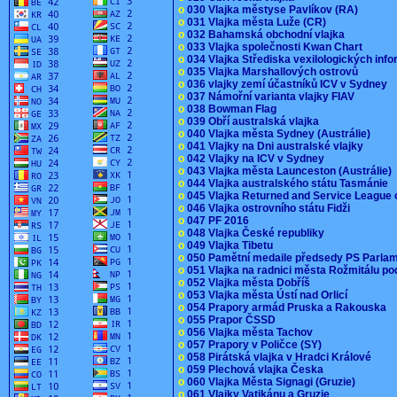
o
030 Vlajka městyse Pavlíkov (RA)
o
031 Vlajka města Luže (CR)
o
032 Bahamská obchodní vlajka
o
033 Vlajka společnosti Kwan Chart
o
034 Vlajka Střediska vexilologických inf
o
035 Vlajka Marshallových ostrovů
o
036 vlajky zemí účastníků ICV v Sydney
o
037 Námořní varianta vlajky FIAV
o
038 Bowman Flag
o
039 Obří australská vlajka
o
040 Vlajka města Sydney (Austrálie)
o
041 Vlajky na Dni australské vlajky
o
042 Vlajky na ICV v Sydney
o
043 Vlajka města Launceston (Austrálie)
o
044 Vlajka australského státu Tasmánie
o
045 Vlajka Returned and Service League 
o
046 Vlajka ostrovního státu Fidži
o
047 PF 2016
o
048 Vlajka České republiky
o
049 Vlajka Tibetu
o
050 Pamětní medaile předsedy PS Parla
o
051 Vlajka na radnici města Rožmitálu 
o
052 Vlajka města Dobříš
o
053 Vlajka města Ústí nad Orlicí
o
054 Prapory armád Pruska a Rakouska
o
055 Prapor ČSSD
o
056 Vlajka města Tachov
o
057 Prapory v Poličce (SY)
o
058 Pirátská vlajka v Hradci Králové
o
059 Plechová vlajka Česka
o
060 Vlajka Města Signagi (Gruzie)
o
061 Vlajky Vatikánu a Gruzie