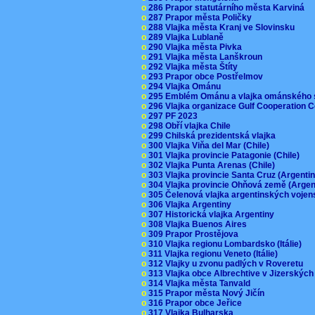
o
286 Prapor statutárního města Karviná
o
287 Prapor města Poličky
o
288 Vlajka města Kranj ve Slovinsku
o
289 Vlajka Lublaně
o
290 Vlajka města Pivka
o
291 Vlajka města Lanškroun
o
292 Vlajka města Štíty
o
293 Prapor obce Postřelmov
o
294 Vlajka Ománu
o
295 Emblém Ománu a vlajka ománského 
o
296 Vlajka organizace Gulf Cooperation
o
297 PF 2023
o
298 Obří vlajka Chile
o
299 Chilská prezidentská vlajka
o
300 Vlajka Viňa del Mar (Chile)
o
301 Vlajka provincie Patagonie (Chile)
o
302 Vlajka Punta Arenas (Chile)
o
303 Vlajka provincie Santa Cruz (Argenti
o
304 Vlajka provincie Ohňová země (Arge
o
305 Čelenová vlajka argentinských vojen
o
306 Vlajka Argentiny
o
307 Historická vlajka Argentiny
o
308 Vlajka Buenos Aires
o
309 Prapor Prostějova
o
310 Vlajka regionu Lombardsko (Itálie)
o
311 Vlajka regionu Veneto (Itálie)
o
312 Vlajky u zvonu padlých v Roveretu
o
313 Vlajka obce Albrechtive v Jizerskýc
o
314 Vlajka města Tanvald
o
315 Prapor města Nový Jičín
o
316 Prapor obce Jeřice
o
317 Vlajka Bulharska