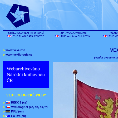
STŘEDISKO VEXI-INFORMACÍ
ZPRAVODAJ vexi.info
VEXIL
THE FLAG DATA CENTRE
THE vexi.info BULLETIN
THE VE
VE
o
www.vexi.info
o
www.vexilologie.cz
(Není-li uvedeno ji
VEXILOLOGICKÉ WEBY
o
REKOS (cz)
o
Vexilolognet (cz, en, es, fr)
o
FIAV (en)
o
FOTW (en)