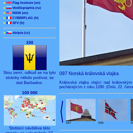
o
Flag Institute (en)
o
Vexillographia (ru)
o
NAVA (en)
o
CYBERFLAG (fr)
o
SFV (fr)
o
skripta (cz)
100
Stou zemí, odkud se na tyto
097 Norská královská vlajka
stránky někdo podíval, se
Královská vlajka vlající nad královský
stal Barbados.
pocházejícím z roku 1280. (Oslo, 22. červ
100 000
097
096
0
Stotisící návštěva této