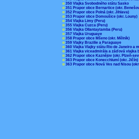
o
350 Vlajka Svobodného státu Sasko
o
351 Prapor obce Bernartice (okr. Beneš
o
352 Prapor obce Polná (okr. Jihlava)
o
353 Prapor obce Domoušice (okr. Louny
o
354 Vlajka Limy (Peru)
o
355 Vlajka Cuzca (Peru)
o
356 Vlajka Ollantaytamba (Peru)
o
357 Vlajka Uruguaye
o
358 Prapor obce Mšeno (okr. Mělník)
o
359 Vlajky Brazilie a Paraguaye
o
360 Vlajka Vlajky státu Rio de Janeiro a 
o
361 Vlajka viceadmirála a záďová vlajka
o
362 Prapor obce Kaznějov (okr. Plzeň-se
o
363 Prapor obce Konecchlumí (okr. Jičín
o
363 Prapor obce Nová Ves nad Nisou (okr