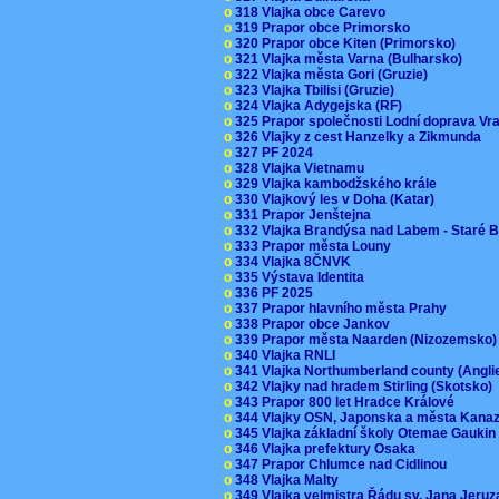
o
318 Vlajka obce Carevo
o
319 Prapor obce Primorsko
o
320 Prapor obce Kiten (Primorsko)
o
321 Vlajka města Varna (Bulharsko)
o
322 Vlajka města Gori (Gruzie)
o
323 Vlajka Tbilisi (Gruzie)
o
324 Vlajka Adygejska (RF)
o
325 Prapor společnosti Lodní doprava V
o
326 Vlajky z cest Hanzelky a Zikmunda
o
327 PF 2024
o
328 Vlajka Vietnamu
o
329 Vlajka kambodžského krále
o
330 Vlajkový les v Doha (Katar)
o
331 Prapor Jenštejna
o
332 Vlajka Brandýsa nad Labem - Staré 
o
333 Prapor města Louny
o
334 Vlajka 8ČNVK
o
335 Výstava Identita
o
336 PF 2025
o
337 Prapor hlavního města Prahy
o
338 Prapor obce Jankov
o
339 Prapor města Naarden (Nizozemsko
o
340 Vlajka RNLI
o
341 Vlajka Northumberland county (Angl
o
342 Vlajky nad hradem Stirling (Skotsko)
o
343 Prapor 800 let Hradce Králové
o
344 Vlajky OSN, Japonska a města Kan
o
345 Vlajka základní školy Otemae Gauki
o
346 Vlajka prefektury Osaka
o
347 Prapor Chlumce nad Cidlinou
o
348 Vlajka Malty
o
349 Vlajka velmistra Řádu sv. Jana Jer