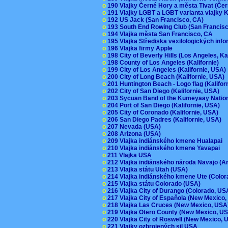
o
190 Vlajky Černé Hory a města Tivat (Če
o
191 Vlajky LGBT a LGBT varianta vlajky K
o
192 US Jack (San Francisco, CA)
o
193 South End Rowing Club (San Francis
o
194 Vlajka města San Francisco, CA
o
195 Vlajka Střediska vexilologických inf
o
196 Vlajka firmy Apple
o
198 City of Beverly Hills (Los Angeles, Ka
o
198 County of Los Angeles (Kalifornie)
o
199 City of Los Angeles (Kalifornie, USA
o
200 City of Long Beach (Kalifornie, USA)
o
201 Huntington Beach - Logo flag (Kalifo
o
202 City of San Diego (Kalifornie, USA)
o
203 Sycuan Band of the Kumeyaay Nation
o
204 Port of San Diego (Kalifornie, USA)
o
205 City of Coronado (Kalifornie, USA)
o
206 San Diego Padres (Kalifornie, USA)
o
207 Nevada (USA)
o
208 Arizona (USA)
o
209 Vlajka indiánského kmene Hualapai
o
210 Vlajka indiánského kmene Yavapai
o
211 Vlajka USA
o
212 Vlajka indiánského národa Navajo (A
o
213 Vlajka státu Utah (USA)
o
214 Vlajka indiánského kmene Ute (Colo
o
215 Vlajka státu Colorado (USA)
o
216 Vlajka City of Durango (Colorado, U
o
217 Vlajka City of Espaňola (New Mexico
o
218 Vlajka Las Cruces (New Mexico, US
o
219 Vlajka Otero County (New Mexico, 
o
220 Vlajka City of Roswell (New Mexico,
o
221 Vlajky ozbrojených sil USA