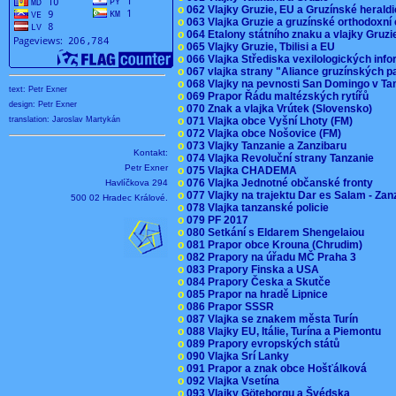
o
062 Vlajky Gruzie, EU a Gruzínské herald
o
063 Vlajka Gruzie a gruzínské orthodoxní
o
064 Etalony státního znaku a vlajky Gruz
o
065 Vlajky Gruzie, Tbilisi a EU
o
066 Vlajka Střediska vexilologických inf
o
067 vlajka strany "Aliance gruzínských p
o
068 Vlajky na pevnosti San Domingo v Ta
text: Petr Exner
o
069 Prapor Řádu maltézských rytířů
design: Petr Exner
o
070 Znak a vlajka Vrútek (Slovensko)
o
071 Vlajka obce Vyšní Lhoty (FM)
translation: Jaroslav Martykán
o
072 Vlajka obce Nošovice (FM)
o
073 Vlajky Tanzanie a Zanzibaru
Kontakt:
o
074 Vlajka Revoluční strany Tanzanie
Petr Exner
o
075 Vlajka CHADEMA
o
076 Vlajka Jednotné občanské fronty
Havlíčkova 294
o
077 Vlajky na trajektu Dar es Salam - Za
500 02 Hradec Králové.
o
078 Vlajka tanzanské policie
o
079 PF 2017
o
080 Setkání s Eldarem Shengelaiou
o
081 Prapor obce Krouna (Chrudim)
o
082 Prapory na úřadu MČ Praha 3
o
083 Prapory Finska a USA
o
084 Prapory Česka a Skutče
o
085 Prapor na hradě Lipnice
o
086 Prapor SSSR
o
087 Vlajka se znakem města Turín
o
088 Vlajky EU, Itálie, Turína a Piemontu
o
089 Prapory evropských států
o
090 Vlajka Srí Lanky
o
091 Prapor a znak obce Hošťálková
o
092 Vlajka Vsetína
o
093 Vlajky Göteborgu a Švédska