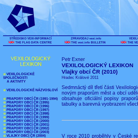
STŘEDISKO VEXI-INFORMACÍ
ZPRAVODAJ vexi.info
VEXIL
THE FLAG DATA CENTRE
THE vexi.info BULLETIN
THE VE
VEXILOLOGICKÝ
Petr Exner
LEXIKON
VEXILOLOGICKÝ LEXIKON
Vlajky obcí ČR (2010)
o
VEXILOLOGICKÉ
Hradec Králové 2011
SPOLEČNOSTI
A AKTIVITY
Sedmnáctý díl třetí části Vexilolo
o
VEXILOLOGICKÉ NÁZVOSLOVÍ
novým praporům měst a obcí uděle
obsahuje oficiální popisy prapor
o
PRAPORY OBCÍ ČR (1991-1994)
o
PRAPORY OBCÍ ČR (1995)
tabulky a barevná vyobrazení všec
o
PRAPORY OBCÍ ČR (1996)
o
PRAPORY OBCÍ ČR (1997)
o
PRAPORY OBCÍ ČR (1998)
o
PRAPORY OBCÍ ČR (1999)
o
PRAPORY OBCÍ ČR (2000)
o
PRAPORY OBCÍ ČR (2001)
o
PRAPORY OBCÍ ČR (2002)
o
PRAPORY OBCÍ ČR (2003)
V roce 2010 proběhly v České rep
o
VLAJKY OBCÍ ČR (2004)