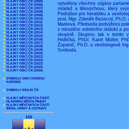
o
VLAJKY OBCÍ ČR (2005)
vytvořeny všechny orgány parlamen
o
VLAJKY OBCÍ ČR (2006)
mládež a tělovýchovu, který svý
o
VLAJKY OBCÍ ČR (2007)
o
VLAJKY OBCÍ ČR (2008)
Podvýbor pro heraldiku a vexilolo
o
VLAJKY OBCÍ ČR (2009)
posl. Mgr. Zdeněk Bezecný, Ph.D. a
o
VLAJKY OBCÍ ČR (2010)
o
VLAJKY OBCÍ ČR (2011)
Marková. Předseda podvýboru poté o
o
VLAJKY OBCÍ ČR (2012)
z minulého volebního období a po
o
VLAJKY OBCÍ ČR (2013)
o
VLAJKY OBCÍ ČR (2014)
skupině. Skupinu tak v tomto v
o
VLAJKY OBCÍ ČR (2015)
Hrdlička, PhDr. Karel Müller, Ph
o
VLAJKY OBCÍ ČR (2016)
o
VLAJKY OBCÍ ČR (2017)
Županič, Ph.D. a vexilologové Ing
o
VLAJKY OBCÍ ČR (2018)
Svoboda.
o
VLAJKY OBCÍ ČR (2019)
o
VLAJKY OBCÍ ČR (2020)
o
VLAJKY OBCÍ ČR (2021)
o
VLAJKY OBCÍ ČR (2022)
o
VLAJKY OBCÍ ČR (2023)
o
VLAJKY OBCÍ ČR (2024)
o
VLAJKY OBCÍ ČR (2025)
o
SYMBOLY OBCÍ OKRESU
KARVINÁ
o
SYMBOLY KRAJŮ ČR
o
VLAJKY MĚSTSKÝCH ČÁSTÍ
HLAVNÍHO MĚSTA PRAHY
o
VLAJKY MĚSTSKÝCH ČÁSTÍ
BRNA, OPAVY A OSTRAVY
100