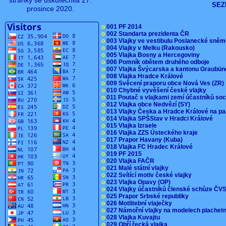
stránky se uskutečnila 27.
SEZ
prosince 2020.
o
001 PF 2014
o
002 Standarta prezidenta ČR
o
003 Vlajky ve vestibulu Poslanecké sn
o
004 Vlajky v Melku (Rakousko)
o
005 Vlajka Bosny a Hercegoviny
o
006 Pomník obětem druhého odboje
o
007 Vlajka Švýcarska a kantonu Graubü
o
008 Vlajka Hradce Králové
o
009 Svěcení praporu obce Nová Ves (ZR
o
010 Chybné vyvěšení české vlajky
o
011 Poutač s vlajkami zemí účastníků s
o
012 Vlajka obce Nedvězí (SY)
o
013 Vlajky Česka a Hradce Králové na pa
o
014 Vlajka SPŠStav v Hradci Králové
o
015 Vlajka Izraele
o
016 Vlajka ZZS Ústeckého kraje
o
017 Prapor Havany (Kuba)
o
018 Vlajka FC Hradec Králové
o
019 PF 2015
o
020 Vlajka FAČR
o
021 Malé státní vlajky
o
022 Svítící motiv české vlajky
o
023 Vlajka Opavy (OP)
o
024 Vlajky účastníků členské schůze Č
o
025 Prapor Srbské republiky
o
026 Motlitební vlaječky
o
027 Námořní vlajky na modelech plachet
o
028 Vlajka Kuvajtu
o
029 Obří řecká vlajka