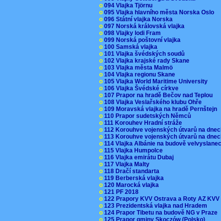
o
094 Vlajka Tjörnu
o
095 Vlajka hlavního města Norska Oslo
o
096 Státní vlajka Norska
o
097 Norská královská vlajka
o
098 Vlajky lodi Fram
o
099 Norská poštovní vlajka
o
100 Samská vlajka
o
101 Vlajka švédských soudů
o
102 Vlajka krajské rady Skane
o
103 Vlajka města Malmö
o
104 Vlajka regionu Skane
o
105 Vlajka World Maritime University
o
106 Vlajka Švédské církve
o
107 Prapor na hradě Bečov nad Teplou
o
108 Vlajka Veslařského klubu Ohře
o
109 Moravská vlajka na hradě Pernštejn
o
110 Prapor sudetských Němců
o
111 Korouhev Hradní stráže
o
112 Korouhve vojenských útvarů na dne
o
113 Korouhve vojenských útvarů na dne
o
114 Vlajka Albánie na budově velvyslane
o
115 Vlajka Humpolce
o
116 Vlajka emirátu Dubaj
o
117 Vlajka Malty
o
118 Dračí standarta
o
119 Berberská vlajka
o
120 Marocká vlajka
o
121 PF 2018
o
122 Prapory KVV Ostrava a Roty AZ KV
o
123 Prezidentská vlajka nad Hradem
o
124 Prapor Tibetu na budově NG v Praze
o
125 Prapor gminy Skoczów (Polsko)