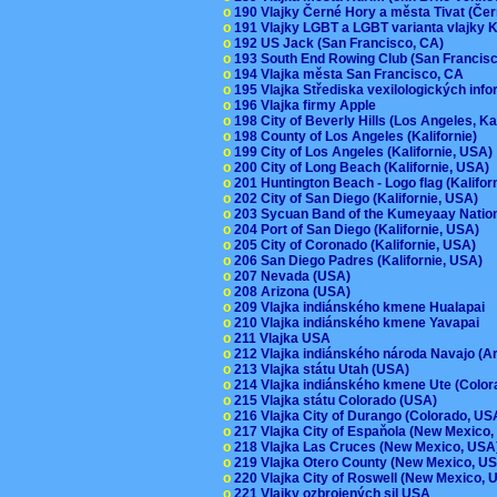
o
190 Vlajky Černé Hory a města Tivat (Če
o
191 Vlajky LGBT a LGBT varianta vlajky K
o
192 US Jack (San Francisco, CA)
o
193 South End Rowing Club (San Francis
o
194 Vlajka města San Francisco, CA
o
195 Vlajka Střediska vexilologických inf
o
196 Vlajka firmy Apple
o
198 City of Beverly Hills (Los Angeles, Ka
o
198 County of Los Angeles (Kalifornie)
o
199 City of Los Angeles (Kalifornie, USA
o
200 City of Long Beach (Kalifornie, USA)
o
201 Huntington Beach - Logo flag (Kalifo
o
202 City of San Diego (Kalifornie, USA)
o
203 Sycuan Band of the Kumeyaay Nation
o
204 Port of San Diego (Kalifornie, USA)
o
205 City of Coronado (Kalifornie, USA)
o
206 San Diego Padres (Kalifornie, USA)
o
207 Nevada (USA)
o
208 Arizona (USA)
o
209 Vlajka indiánského kmene Hualapai
o
210 Vlajka indiánského kmene Yavapai
o
211 Vlajka USA
o
212 Vlajka indiánského národa Navajo (A
o
213 Vlajka státu Utah (USA)
o
214 Vlajka indiánského kmene Ute (Colo
o
215 Vlajka státu Colorado (USA)
o
216 Vlajka City of Durango (Colorado, U
o
217 Vlajka City of Espaňola (New Mexico
o
218 Vlajka Las Cruces (New Mexico, US
o
219 Vlajka Otero County (New Mexico, 
o
220 Vlajka City of Roswell (New Mexico,
o
221 Vlajky ozbrojených sil USA