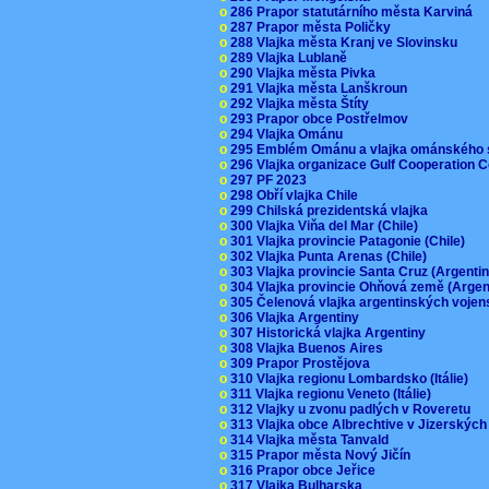
o
286 Prapor statutárního města Karviná
o
287 Prapor města Poličky
o
288 Vlajka města Kranj ve Slovinsku
o
289 Vlajka Lublaně
o
290 Vlajka města Pivka
o
291 Vlajka města Lanškroun
o
292 Vlajka města Štíty
o
293 Prapor obce Postřelmov
o
294 Vlajka Ománu
o
295 Emblém Ománu a vlajka ománského 
o
296 Vlajka organizace Gulf Cooperation
o
297 PF 2023
o
298 Obří vlajka Chile
o
299 Chilská prezidentská vlajka
o
300 Vlajka Viňa del Mar (Chile)
o
301 Vlajka provincie Patagonie (Chile)
o
302 Vlajka Punta Arenas (Chile)
o
303 Vlajka provincie Santa Cruz (Argenti
o
304 Vlajka provincie Ohňová země (Arge
o
305 Čelenová vlajka argentinských vojen
o
306 Vlajka Argentiny
o
307 Historická vlajka Argentiny
o
308 Vlajka Buenos Aires
o
309 Prapor Prostějova
o
310 Vlajka regionu Lombardsko (Itálie)
o
311 Vlajka regionu Veneto (Itálie)
o
312 Vlajky u zvonu padlých v Roveretu
o
313 Vlajka obce Albrechtive v Jizerskýc
o
314 Vlajka města Tanvald
o
315 Prapor města Nový Jičín
o
316 Prapor obce Jeřice
o
317 Vlajka Bulharska