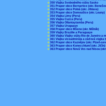
o
350 Vlajka Svobodného státu Sasko
o
351 Prapor obce Bernartice (okr. Beneš
o
352 Prapor obce Polná (okr. Jihlava)
o
353 Prapor obce Domoušice (okr. Louny
o
354 Vlajka Limy (Peru)
o
355 Vlajka Cuzca (Peru)
o
356 Vlajka Ollantaytamba (Peru)
o
357 Vlajka Uruguaye
o
358 Prapor obce Mšeno (okr. Mělník)
o
359 Vlajky Brazilie a Paraguaye
o
360 Vlajka Vlajky státu Rio de Janeiro a 
o
361 Vlajka viceadmirála a záďová vlajka
o
362 Prapor obce Kaznějov (okr. Plzeň-se
o
363 Prapor obce Konecchlumí (okr. Jičín
o
363 Prapor obce Nová Ves nad Nisou (okr