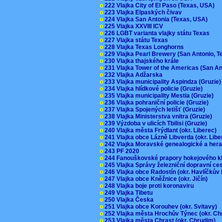
o
222 Vlajka City of El Paso (Texas, USA)
o
223 Vlajka Elpaských čivav
o
224 Vlajka San Antonia (Texas, USA)
o
225 Vlajka XXVIII ICV
o
226 LGBT varianta vlajky státu Texas
o
227 Vlajka státu Texas
o
228 Vlajka Texas Longhorns
o
229 Vlajka Pearl Brewery (San Antonio, 
o
230 Vlajka thajského krále
o
231 Vlajka Tower of the Americas (San A
o
232 Vlajka Adžarska
o
233 Vlajka municipality Aspindza (Gruzie
o
234 Vlajka hlídkové policie (Gruzie)
o
235 Vlajka municipality Mestia (Gruzie)
o
236 Vlajka pohraniční policie (Gruzie)
o
237 Vlajka Spojených letišť (Gruzie)
o
238 Vlajka Ministerstva vnitra (Gruzie)
o
239 Výzdoba v ulicích Tbilisi (Gruzie)
o
240 Vlajka města Frýdlant (okr. Liberec)
o
241 Vlajka obce Lázně Libverda (okr. Lib
o
242 Vlajka Moravské genealogické a hera
o
243 PF 2020
o
244 Fanouškovské prapory hokejového k
o
245 Vlajka Správy železniční dopravní c
o
246 Vlajka obce Radostín (okr. Havlíčkův
o
247 Vlajka obce Kněžnice (okr. Jičín)
o
248 Vlajka boje proti koronaviru
o
249 Vlajka Tibetu
o
250 Vlajka Česka
o
251 Vlajka obce Korouhev (okr. Svitavy)
o
252 Vlajka města Hrochův Týnec (okr. C
o
253 Vlajka města Chrast (okr. Chrudim)