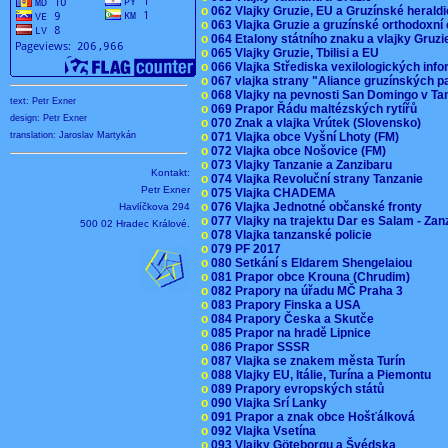
o
062 Vlajky Gruzie, EU a Gruzínské herald
o
063 Vlajka Gruzie a gruzínské orthodoxní
o
064 Etalony státního znaku a vlajky Gruz
o
065 Vlajky Gruzie, Tbilisi a EU
o
066 Vlajka Střediska vexilologických inf
o
067 vlajka strany "Aliance gruzínských p
o
068 Vlajky na pevnosti San Domingo v Ta
text: Petr Exner
o
069 Prapor Řádu maltézských rytířů
design: Petr Exner
o
070 Znak a vlajka Vrútek (Slovensko)
o
071 Vlajka obce Vyšní Lhoty (FM)
translation: Jaroslav Martykán
o
072 Vlajka obce Nošovice (FM)
o
073 Vlajky Tanzanie a Zanzibaru
Kontakt:
o
074 Vlajka Revoluční strany Tanzanie
Petr Exner
o
075 Vlajka CHADEMA
o
076 Vlajka Jednotné občanské fronty
Havlíčkova 294
o
077 Vlajky na trajektu Dar es Salam - Za
500 02 Hradec Králové.
o
078 Vlajka tanzanské policie
o
079 PF 2017
o
080 Setkání s Eldarem Shengelaiou
o
081 Prapor obce Krouna (Chrudim)
o
082 Prapory na úřadu MČ Praha 3
o
083 Prapory Finska a USA
o
084 Prapory Česka a Skutče
o
085 Prapor na hradě Lipnice
o
086 Prapor SSSR
o
087 Vlajka se znakem města Turín
o
088 Vlajky EU, Itálie, Turína a Piemontu
o
089 Prapory evropských států
o
090 Vlajka Srí Lanky
o
091 Prapor a znak obce Hošťálková
o
092 Vlajka Vsetína
o
093 Vlajky Göteborgu a Švédska