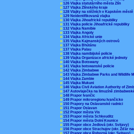
o
126 Vlajka statutárního města Zlín
o
127 Vlajka Zlínského kraje
o
128 Vlajky na stěžních v Kapském měst
o
129 Neidentifikovaná vlajka
o
130 Vlajka Jihoafrické republiky
o
131 Vlajka policie Jihoafrické republiky
o
132 Vlajka Namibie
o
133 Vlajka Angoly
o
134 Vlajka Africké unie
o
135 Vlajka Kajmanských ostrovů
o
137 Vlajka Bhútánu
o
137 Vlajka Palau
o
138 Vlajka namibijské policie
o
139 Vlajka Organizace africké jednoty
o
140 Vlajka Botswany
o
141 Vlajka botswanské policie
o
142 Vlajka Zimbabwe
o
143 Vlajka Zimbabwe Parks and Wildlife
o
144 Vlajka Zambie
o
145 Vlajka Mukuni
o
146 Vlajka Civil Aviation Authority of Z
o
147 Autovlaječka na limuzíně zimbabwsk
o
148 Prapor Ivančic
o
149 Prapor mikroregionu Ivančicko
o
150 Prapory na Oslavanské radnici
o
151 Prapor Oslavan
o
152 Prapor města Vis
o
153 Prapor města Schkeuditz
o
154 Prapor města Dolní Kounice
o
155 Prapor obce Jedlová (okr. Svitavy)
o
156 Prapor obce Strachujov (okr. Žďár n
o
157 Prapor obce Rohozná (okr. Svitavy)