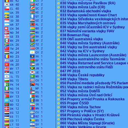
o
030 Vlajka městyse Pavlíkov (RA)
o
031 Vlajka města Luže (CR)
o
032 Bahamská obchodní vlajka
o
033 Vlajka společnosti Kwan Chart
o
034 Vlajka Střediska vexilologických inf
o
035 Vlajka Marshallových ostrovů
o
036 vlajky zemí účastníků ICV v Sydney
o
037 Námořní varianta vlajky FIAV
o
038 Bowman Flag
o
039 Obří australská vlajka
o
040 Vlajka města Sydney (Austrálie)
o
041 Vlajky na Dni australské vlajky
o
042 Vlajky na ICV v Sydney
o
043 Vlajka města Launceston (Austrálie)
o
044 Vlajka australského státu Tasmánie
o
045 Vlajka Returned and Service League 
o
046 Vlajka ostrovního státu Fidži
o
047 PF 2016
o
048 Vlajka České republiky
o
049 Vlajka Tibetu
o
050 Pamětní medaile předsedy PS Parla
o
051 Vlajka na radnici města Rožmitálu 
o
052 Vlajka města Dobříš
o
053 Vlajka města Ústí nad Orlicí
o
054 Prapory armád Pruska a Rakouska
o
055 Prapor ČSSD
o
056 Vlajka města Tachov
o
057 Prapory v Poličce (SY)
o
058 Pirátská vlajka v Hradci Králové
o
059 Plechová vlajka Česka
o
060 Vlajka Města Signagi (Gruzie)
o
061 Vlajky Vatikánu a Gruzie