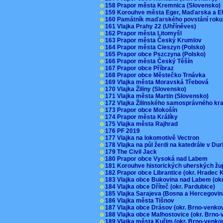
o
158 Prapor města Kremnica (Slovensko
o
159 Korouhve města Eger, Maďarska a 
o
160 Památník maďarského povstání roku
o
161 Vlajka Prahy 22 (Uhříněves)
o
162 Prapor města Litomyšl
o
163 Prapor města Český Krumlov
o
164 Prapor města Cieszyn (Polsko)
o
165 Prapor obce Pszczyna (Polsko)
o
166 Prapor města Český Těšín
o
167 Prapor obce Příbraz
o
168 Prapor obce Městečko Trnávka
o
169 Vlajka města Moravská Třebová
o
170 Vlajka Žiliny (Slovensko)
o
171 Vlajka města Martin (Slovensko)
o
172 Vlajka Žilinského samosprávného kr
o
173 Prapor obce Mokošín
o
174 Prapor města Králíky
o
175 Vlajka města Rajhrad
o
176 PF 2019
o
177 Vlajka na lokomotivě Vectron
o
178 Vlajka na půl žerdi na katedrále v D
o
179 The Civil Jack
o
180 Prapor obce Vysoká nad Labem
o
181 Korouhve historických uherských ž
o
182 Prapor obce Librantice (okr. Hradec 
o
183 Vlajka obce Bukovina nad Labem (ok
o
184 Vlajka obce Dříteč (okr. Pardubice)
o
185 Vlajka Sarajeva (Bosna a Hercegovi
o
186 Vlajka města Tišnov
o
187 Vlajka obce Drásov (okr. Brno-venk
o
188 Vlajka obce Malhostovice (okr. Brno
o
189 Vlajka města Kuřim (okr. Brno-venk