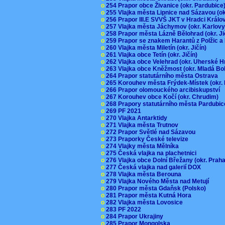
o
254 Prapor obce Živanice (okr. Pardubic
o
255 Vlajka města Lipnice nad Sázavou (o
o
256 Prapor III.E SVVŠ JKT v Hradci Král
o
257 Vlajka města Jáchymov (okr. Karlov
o
258 Prapor města Lázně Bělohrad (okr. J
o
259 Prapor se znakem Harantů z Polžic 
o
260 Vlajka města Miletín (okr. Jičín)
o
261 Vlajka obce Tetín (okr. Jičín)
o
262 Vlajka obce Velehrad (okr. Uherské H
o
263 Vlajka obce Kněžmost (okr. Mladá Bo
o
264 Prapor statutárního města Ostrava
o
265 Korouhev města Frýdek-Místek (okr.
o
266 Prapor olomouckého arcibiskupství
o
267 Korouhev obce Kočí (okr. Chrudim)
o
268 Prapory statutárního města Pardubi
o
269 PF 2021
o
270 Vlajka Antarktidy
o
271 Vlajka města Trutnov
o
272 Prapor Světlé nad Sázavou
o
273 Praporky České televize
o
274 Vlajky města Mělníka
o
275 Česká vlajka na plachetnici
o
276 Vlajka obce Dolní Břežany (okr. Pra
o
277 Česká vlajka nad galerií DOX
o
278 Vlajka města Berouna
o
279 Vlajka Nového Města nad Metují
o
280 Prapor města Gdaňsk (Polsko)
o
281 Prapor města Kutná Hora
o
282 Vlajka města Lovosice
o
283 PF 2022
o
284 Prapor Ukrajiny
o
285 Prapor Mongolska