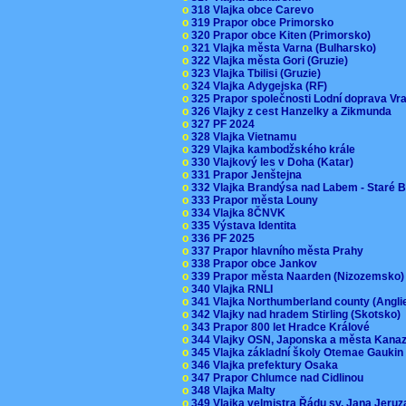
o
318 Vlajka obce Carevo
o
319 Prapor obce Primorsko
o
320 Prapor obce Kiten (Primorsko)
o
321 Vlajka města Varna (Bulharsko)
o
322 Vlajka města Gori (Gruzie)
o
323 Vlajka Tbilisi (Gruzie)
o
324 Vlajka Adygejska (RF)
o
325 Prapor společnosti Lodní doprava V
o
326 Vlajky z cest Hanzelky a Zikmunda
o
327 PF 2024
o
328 Vlajka Vietnamu
o
329 Vlajka kambodžského krále
o
330 Vlajkový les v Doha (Katar)
o
331 Prapor Jenštejna
o
332 Vlajka Brandýsa nad Labem - Staré 
o
333 Prapor města Louny
o
334 Vlajka 8ČNVK
o
335 Výstava Identita
o
336 PF 2025
o
337 Prapor hlavního města Prahy
o
338 Prapor obce Jankov
o
339 Prapor města Naarden (Nizozemsko
o
340 Vlajka RNLI
o
341 Vlajka Northumberland county (Angl
o
342 Vlajky nad hradem Stirling (Skotsko)
o
343 Prapor 800 let Hradce Králové
o
344 Vlajky OSN, Japonska a města Kan
o
345 Vlajka základní školy Otemae Gauki
o
346 Vlajka prefektury Osaka
o
347 Prapor Chlumce nad Cidlinou
o
348 Vlajka Malty
o
349 Vlajka velmistra Řádu sv. Jana Jer