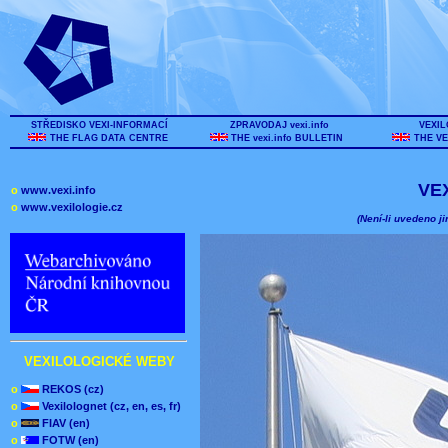
STŘEDISKO VEXI-INFORMACÍ
ZPRAVODAJ vexi.info
VEXIL
THE FLAG DATA CENTRE
THE vexi.info BULLETIN
THE VE
VE
o
www.vexi.info
o
www.vexilologie.cz
(Není-li uvedeno ji
VEXILOLOGICKÉ WEBY
o
REKOS (cz)
o
Vexilolognet (cz, en, es, fr)
o
FIAV (en)
o
FOTW (en)