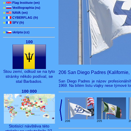
o
Flag Institute (en)
o
Vexillographia (ru)
o
NAVA (en)
o
CYBERFLAG (fr)
o
SFV (fr)
o
skripta (cz)
100
Stou zemí, odkud se na tyto
206 San Diego Padres (Kalifornie
stránky někdo podíval, se
San Diego Padres je název profesionáln
stal Barbados.
1969. Na bílém listu vlajky nese týmové l
100 000
206
205
2
Stotisící návštěva této