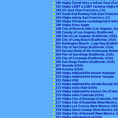
o
190 Vlajky Černé Hory a města Tivat (Če
o
191 Vlajky LGBT a LGBT varianta vlajky K
o
192 US Jack (San Francisco, CA)
o
193 South End Rowing Club (San Francis
o
194 Vlajka města San Francisco, CA
o
195 Vlajka Střediska vexilologických inf
o
196 Vlajka firmy Apple
o
198 City of Beverly Hills (Los Angeles, Ka
o
198 County of Los Angeles (Kalifornie)
o
199 City of Los Angeles (Kalifornie, USA
o
200 City of Long Beach (Kalifornie, USA)
o
201 Huntington Beach - Logo flag (Kalifo
o
202 City of San Diego (Kalifornie, USA)
o
203 Sycuan Band of the Kumeyaay Nation
o
204 Port of San Diego (Kalifornie, USA)
o
205 City of Coronado (Kalifornie, USA)
o
206 San Diego Padres (Kalifornie, USA)
o
207 Nevada (USA)
o
208 Arizona (USA)
o
209 Vlajka indiánského kmene Hualapai
o
210 Vlajka indiánského kmene Yavapai
o
211 Vlajka USA
o
212 Vlajka indiánského národa Navajo (A
o
213 Vlajka státu Utah (USA)
o
214 Vlajka indiánského kmene Ute (Colo
o
215 Vlajka státu Colorado (USA)
o
216 Vlajka City of Durango (Colorado, U
o
217 Vlajka City of Espaňola (New Mexico
o
218 Vlajka Las Cruces (New Mexico, US
o
219 Vlajka Otero County (New Mexico, 
o
220 Vlajka City of Roswell (New Mexico,
o
221 Vlajky ozbrojených sil USA