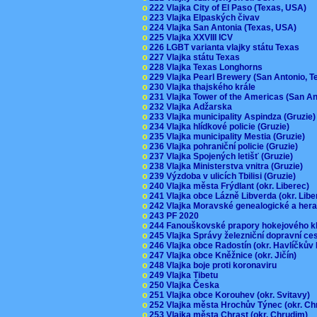
o
222 Vlajka City of El Paso (Texas, USA)
o
223 Vlajka Elpaských čivav
o
224 Vlajka San Antonia (Texas, USA)
o
225 Vlajka XXVIII ICV
o
226 LGBT varianta vlajky státu Texas
o
227 Vlajka státu Texas
o
228 Vlajka Texas Longhorns
o
229 Vlajka Pearl Brewery (San Antonio, 
o
230 Vlajka thajského krále
o
231 Vlajka Tower of the Americas (San A
o
232 Vlajka Adžarska
o
233 Vlajka municipality Aspindza (Gruzie
o
234 Vlajka hlídkové policie (Gruzie)
o
235 Vlajka municipality Mestia (Gruzie)
o
236 Vlajka pohraniční policie (Gruzie)
o
237 Vlajka Spojených letišť (Gruzie)
o
238 Vlajka Ministerstva vnitra (Gruzie)
o
239 Výzdoba v ulicích Tbilisi (Gruzie)
o
240 Vlajka města Frýdlant (okr. Liberec)
o
241 Vlajka obce Lázně Libverda (okr. Lib
o
242 Vlajka Moravské genealogické a hera
o
243 PF 2020
o
244 Fanouškovské prapory hokejového k
o
245 Vlajka Správy železniční dopravní c
o
246 Vlajka obce Radostín (okr. Havlíčkův
o
247 Vlajka obce Kněžnice (okr. Jičín)
o
248 Vlajka boje proti koronaviru
o
249 Vlajka Tibetu
o
250 Vlajka Česka
o
251 Vlajka obce Korouhev (okr. Svitavy)
o
252 Vlajka města Hrochův Týnec (okr. C
o
253 Vlajka města Chrast (okr. Chrudim)