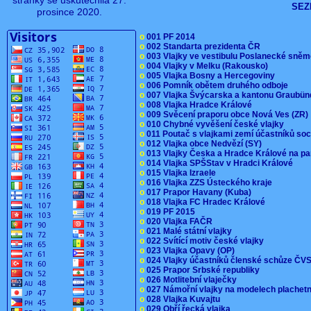
stránky se uskutečnila 27.
SEZ
prosince 2020.
o
001 PF 2014
o
002 Standarta prezidenta ČR
o
003 Vlajky ve vestibulu Poslanecké sn
o
004 Vlajky v Melku (Rakousko)
o
005 Vlajka Bosny a Hercegoviny
o
006 Pomník obětem druhého odboje
o
007 Vlajka Švýcarska a kantonu Graubü
o
008 Vlajka Hradce Králové
o
009 Svěcení praporu obce Nová Ves (ZR
o
010 Chybné vyvěšení české vlajky
o
011 Poutač s vlajkami zemí účastníků s
o
012 Vlajka obce Nedvězí (SY)
o
013 Vlajky Česka a Hradce Králové na pa
o
014 Vlajka SPŠStav v Hradci Králové
o
015 Vlajka Izraele
o
016 Vlajka ZZS Ústeckého kraje
o
017 Prapor Havany (Kuba)
o
018 Vlajka FC Hradec Králové
o
019 PF 2015
o
020 Vlajka FAČR
o
021 Malé státní vlajky
o
022 Svítící motiv české vlajky
o
023 Vlajka Opavy (OP)
o
024 Vlajky účastníků členské schůze Č
o
025 Prapor Srbské republiky
o
026 Motlitební vlaječky
o
027 Námořní vlajky na modelech plachet
o
028 Vlajka Kuvajtu
o
029 Obří řecká vlajka