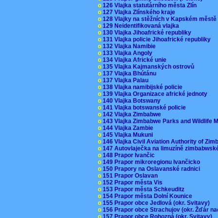
o
126 Vlajka statutárního města Zlín
o
127 Vlajka Zlínského kraje
o
128 Vlajky na stěžních v Kapském měst
o
129 Neidentifikovaná vlajka
o
130 Vlajka Jihoafrické republiky
o
131 Vlajka policie Jihoafrické republiky
o
132 Vlajka Namibie
o
133 Vlajka Angoly
o
134 Vlajka Africké unie
o
135 Vlajka Kajmanských ostrovů
o
137 Vlajka Bhútánu
o
137 Vlajka Palau
o
138 Vlajka namibijské policie
o
139 Vlajka Organizace africké jednoty
o
140 Vlajka Botswany
o
141 Vlajka botswanské policie
o
142 Vlajka Zimbabwe
o
143 Vlajka Zimbabwe Parks and Wildlife
o
144 Vlajka Zambie
o
145 Vlajka Mukuni
o
146 Vlajka Civil Aviation Authority of Z
o
147 Autovlaječka na limuzíně zimbabwsk
o
148 Prapor Ivančic
o
149 Prapor mikroregionu Ivančicko
o
150 Prapory na Oslavanské radnici
o
151 Prapor Oslavan
o
152 Prapor města Vis
o
153 Prapor města Schkeuditz
o
154 Prapor města Dolní Kounice
o
155 Prapor obce Jedlová (okr. Svitavy)
o
156 Prapor obce Strachujov (okr. Žďár n
o
157 Prapor obce Rohozná (okr. Svitavy)