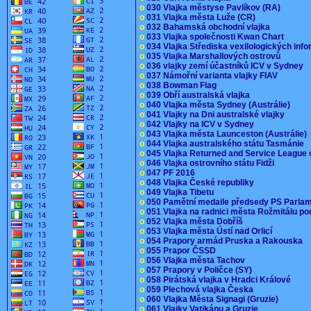
o
030 Vlajka městyse Pavlíkov (RA)
o
031 Vlajka města Luže (CR)
o
032 Bahamská obchodní vlajka
o
033 Vlajka společnosti Kwan Chart
o
034 Vlajka Střediska vexilologických inf
o
035 Vlajka Marshallových ostrovů
o
036 vlajky zemí účastníků ICV v Sydney
o
037 Námořní varianta vlajky FIAV
o
038 Bowman Flag
o
039 Obří australská vlajka
o
040 Vlajka města Sydney (Austrálie)
o
041 Vlajky na Dni australské vlajky
o
042 Vlajky na ICV v Sydney
o
043 Vlajka města Launceston (Austrálie)
o
044 Vlajka australského státu Tasmánie
o
045 Vlajka Returned and Service League 
o
046 Vlajka ostrovního státu Fidži
o
047 PF 2016
o
048 Vlajka České republiky
o
049 Vlajka Tibetu
o
050 Pamětní medaile předsedy PS Parla
o
051 Vlajka na radnici města Rožmitálu 
o
052 Vlajka města Dobříš
o
053 Vlajka města Ústí nad Orlicí
o
054 Prapory armád Pruska a Rakouska
o
055 Prapor ČSSD
o
056 Vlajka města Tachov
o
057 Prapory v Poličce (SY)
o
058 Pirátská vlajka v Hradci Králové
o
059 Plechová vlajka Česka
o
060 Vlajka Města Signagi (Gruzie)
o
061 Vlajky Vatikánu a Gruzie