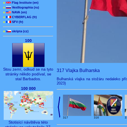
o
Flag Institute (en)
o
Vexillographia (ru)
o
NAVA (en)
o
CYBERFLAG (fr)
o
SFV (fr)
o
skripta (cz)
100
Stou zemí, odkud se na tyto
317 Vlajka Bulharska
stránky někdo podíval, se
stal Barbados.
Bulharská vlajka na stožáru nedaleko pří
2023)
100 000
3
317
316
Stotisící návštěva této