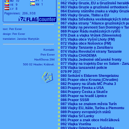
o
062 Vlajky Gruzie, EU a Gruzínské herald
o
063 Vlajka Gruzie a gruzínské orthodoxní
o
064 Etalony státního znaku a vlajky Gruz
o
065 Vlajky Gruzie, Tbilisi a EU
o
066 Vlajka Střediska vexilologických inf
o
067 vlajka strany "Aliance gruzínských p
o
068 Vlajky na pevnosti San Domingo v Ta
text: Petr Exner
o
069 Prapor Řádu maltézských rytířů
design: Petr Exner
o
070 Znak a vlajka Vrútek (Slovensko)
o
071 Vlajka obce Vyšní Lhoty (FM)
translation: Jaroslav Martykán
o
072 Vlajka obce Nošovice (FM)
o
073 Vlajky Tanzanie a Zanzibaru
Kontakt:
o
074 Vlajka Revoluční strany Tanzanie
Petr Exner
o
075 Vlajka CHADEMA
o
076 Vlajka Jednotné občanské fronty
Havlíčkova 294
o
077 Vlajky na trajektu Dar es Salam - Za
500 02 Hradec Králové.
o
078 Vlajka tanzanské policie
o
079 PF 2017
o
080 Setkání s Eldarem Shengelaiou
o
081 Prapor obce Krouna (Chrudim)
o
082 Prapory na úřadu MČ Praha 3
o
083 Prapory Finska a USA
o
084 Prapory Česka a Skutče
o
085 Prapor na hradě Lipnice
o
086 Prapor SSSR
o
087 Vlajka se znakem města Turín
o
088 Vlajky EU, Itálie, Turína a Piemontu
o
089 Prapory evropských států
o
090 Vlajka Srí Lanky
o
091 Prapor a znak obce Hošťálková
o
092 Vlajka Vsetína
o
093 Vlajky Göteborgu a Švédska