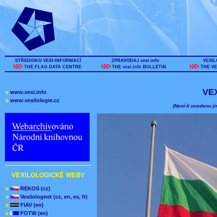
STŘEDISKO VEXI-INFORMACÍ
ZPRAVODAJ vexi.info
VEXIL
THE FLAG DATA CENTRE
THE vexi.info BULLETIN
THE VE
VE
o
www.vexi.info
o
www.vexilologie.cz
(Není-li uvedeno ji
VEXILOLOGICKÉ WEBY
o
REKOS (cz)
o
Vexilolognet (cz, en, es, fr)
o
FIAV (en)
o
FOTW (en)