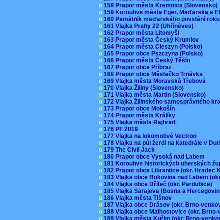
o
158 Prapor města Kremnica (Slovensko
o
159 Korouhve města Eger, Maďarska a 
o
160 Památník maďarského povstání roku
o
161 Vlajka Prahy 22 (Uhříněves)
o
162 Prapor města Litomyšl
o
163 Prapor města Český Krumlov
o
164 Prapor města Cieszyn (Polsko)
o
165 Prapor obce Pszczyna (Polsko)
o
166 Prapor města Český Těšín
o
167 Prapor obce Příbraz
o
168 Prapor obce Městečko Trnávka
o
169 Vlajka města Moravská Třebová
o
170 Vlajka Žiliny (Slovensko)
o
171 Vlajka města Martin (Slovensko)
o
172 Vlajka Žilinského samosprávného kr
o
173 Prapor obce Mokošín
o
174 Prapor města Králíky
o
175 Vlajka města Rajhrad
o
176 PF 2019
o
177 Vlajka na lokomotivě Vectron
o
178 Vlajka na půl žerdi na katedrále v D
o
179 The Civil Jack
o
180 Prapor obce Vysoká nad Labem
o
181 Korouhve historických uherských ž
o
182 Prapor obce Librantice (okr. Hradec 
o
183 Vlajka obce Bukovina nad Labem (ok
o
184 Vlajka obce Dříteč (okr. Pardubice)
o
185 Vlajka Sarajeva (Bosna a Hercegovi
o
186 Vlajka města Tišnov
o
187 Vlajka obce Drásov (okr. Brno-venk
o
188 Vlajka obce Malhostovice (okr. Brno
o
189 Vlajka města Kuřim (okr. Brno-venk