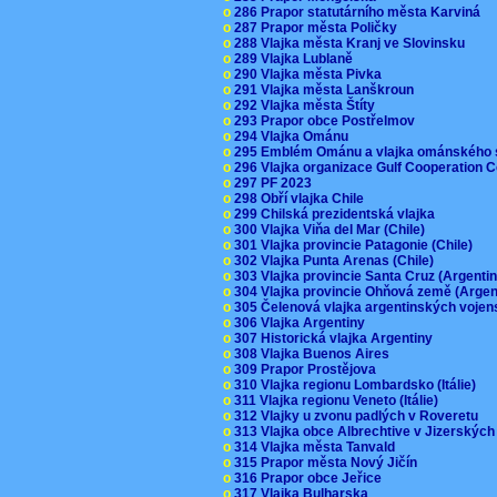
o
286 Prapor statutárního města Karviná
o
287 Prapor města Poličky
o
288 Vlajka města Kranj ve Slovinsku
o
289 Vlajka Lublaně
o
290 Vlajka města Pivka
o
291 Vlajka města Lanškroun
o
292 Vlajka města Štíty
o
293 Prapor obce Postřelmov
o
294 Vlajka Ománu
o
295 Emblém Ománu a vlajka ománského 
o
296 Vlajka organizace Gulf Cooperation
o
297 PF 2023
o
298 Obří vlajka Chile
o
299 Chilská prezidentská vlajka
o
300 Vlajka Viňa del Mar (Chile)
o
301 Vlajka provincie Patagonie (Chile)
o
302 Vlajka Punta Arenas (Chile)
o
303 Vlajka provincie Santa Cruz (Argenti
o
304 Vlajka provincie Ohňová země (Arge
o
305 Čelenová vlajka argentinských vojen
o
306 Vlajka Argentiny
o
307 Historická vlajka Argentiny
o
308 Vlajka Buenos Aires
o
309 Prapor Prostějova
o
310 Vlajka regionu Lombardsko (Itálie)
o
311 Vlajka regionu Veneto (Itálie)
o
312 Vlajky u zvonu padlých v Roveretu
o
313 Vlajka obce Albrechtive v Jizerskýc
o
314 Vlajka města Tanvald
o
315 Prapor města Nový Jičín
o
316 Prapor obce Jeřice
o
317 Vlajka Bulharska