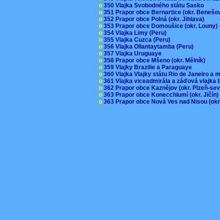
o
350 Vlajka Svobodného státu Sasko
o
351 Prapor obce Bernartice (okr. Beneš
o
352 Prapor obce Polná (okr. Jihlava)
o
353 Prapor obce Domoušice (okr. Louny
o
354 Vlajka Limy (Peru)
o
355 Vlajka Cuzca (Peru)
o
356 Vlajka Ollantaytamba (Peru)
o
357 Vlajka Uruguaye
o
358 Prapor obce Mšeno (okr. Mělník)
o
359 Vlajky Brazilie a Paraguaye
o
360 Vlajka Vlajky státu Rio de Janeiro a 
o
361 Vlajka viceadmirála a záďová vlajka
o
362 Prapor obce Kaznějov (okr. Plzeň-se
o
363 Prapor obce Konecchlumí (okr. Jičín
o
363 Prapor obce Nová Ves nad Nisou (okr