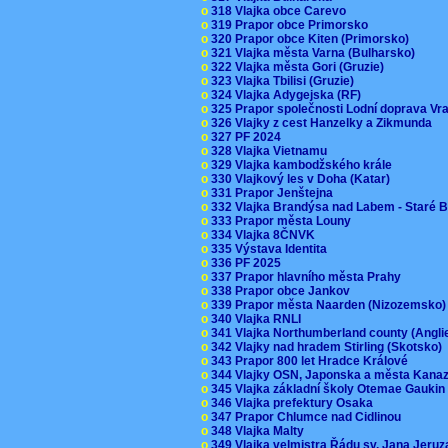
o
318 Vlajka obce Carevo
o
319 Prapor obce Primorsko
o
320 Prapor obce Kiten (Primorsko)
o
321 Vlajka města Varna (Bulharsko)
o
322 Vlajka města Gori (Gruzie)
o
323 Vlajka Tbilisi (Gruzie)
o
324 Vlajka Adygejska (RF)
o
325 Prapor společnosti Lodní doprava V
o
326 Vlajky z cest Hanzelky a Zikmunda
o
327 PF 2024
o
328 Vlajka Vietnamu
o
329 Vlajka kambodžského krále
o
330 Vlajkový les v Doha (Katar)
o
331 Prapor Jenštejna
o
332 Vlajka Brandýsa nad Labem - Staré 
o
333 Prapor města Louny
o
334 Vlajka 8ČNVK
o
335 Výstava Identita
o
336 PF 2025
o
337 Prapor hlavního města Prahy
o
338 Prapor obce Jankov
o
339 Prapor města Naarden (Nizozemsko
o
340 Vlajka RNLI
o
341 Vlajka Northumberland county (Angl
o
342 Vlajky nad hradem Stirling (Skotsko)
o
343 Prapor 800 let Hradce Králové
o
344 Vlajky OSN, Japonska a města Kan
o
345 Vlajka základní školy Otemae Gauki
o
346 Vlajka prefektury Osaka
o
347 Prapor Chlumce nad Cidlinou
o
348 Vlajka Malty
o
349 Vlajka velmistra Řádu sv. Jana Jer