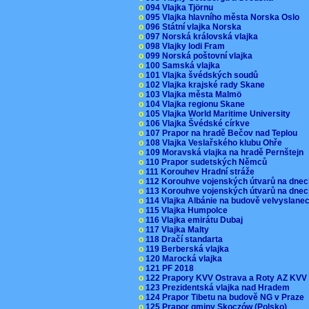
o
094 Vlajka Tjörnu
o
095 Vlajka hlavního města Norska Oslo
o
096 Státní vlajka Norska
o
097 Norská královská vlajka
o
098 Vlajky lodi Fram
o
099 Norská poštovní vlajka
o
100 Samská vlajka
o
101 Vlajka švédských soudů
o
102 Vlajka krajské rady Skane
o
103 Vlajka města Malmö
o
104 Vlajka regionu Skane
o
105 Vlajka World Maritime University
o
106 Vlajka Švédské církve
o
107 Prapor na hradě Bečov nad Teplou
o
108 Vlajka Veslařského klubu Ohře
o
109 Moravská vlajka na hradě Pernštejn
o
110 Prapor sudetských Němců
o
111 Korouhev Hradní stráže
o
112 Korouhve vojenských útvarů na dne
o
113 Korouhve vojenských útvarů na dne
o
114 Vlajka Albánie na budově velvyslane
o
115 Vlajka Humpolce
o
116 Vlajka emirátu Dubaj
o
117 Vlajka Malty
o
118 Dračí standarta
o
119 Berberská vlajka
o
120 Marocká vlajka
o
121 PF 2018
o
122 Prapory KVV Ostrava a Roty AZ KV
o
123 Prezidentská vlajka nad Hradem
o
124 Prapor Tibetu na budově NG v Praze
o
125 Prapor gminy Skoczów (Polsko)