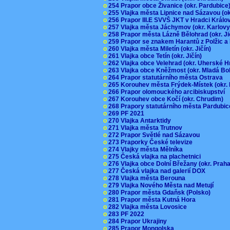
o
254 Prapor obce Živanice (okr. Pardubic
o
255 Vlajka města Lipnice nad Sázavou (o
o
256 Prapor III.E SVVŠ JKT v Hradci Král
o
257 Vlajka města Jáchymov (okr. Karlov
o
258 Prapor města Lázně Bělohrad (okr. J
o
259 Prapor se znakem Harantů z Polžic 
o
260 Vlajka města Miletín (okr. Jičín)
o
261 Vlajka obce Tetín (okr. Jičín)
o
262 Vlajka obce Velehrad (okr. Uherské H
o
263 Vlajka obce Kněžmost (okr. Mladá Bo
o
264 Prapor statutárního města Ostrava
o
265 Korouhev města Frýdek-Místek (okr.
o
266 Prapor olomouckého arcibiskupství
o
267 Korouhev obce Kočí (okr. Chrudim)
o
268 Prapory statutárního města Pardubi
o
269 PF 2021
o
270 Vlajka Antarktidy
o
271 Vlajka města Trutnov
o
272 Prapor Světlé nad Sázavou
o
273 Praporky České televize
o
274 Vlajky města Mělníka
o
275 Česká vlajka na plachetnici
o
276 Vlajka obce Dolní Břežany (okr. Pra
o
277 Česká vlajka nad galerií DOX
o
278 Vlajka města Berouna
o
279 Vlajka Nového Města nad Metují
o
280 Prapor města Gdaňsk (Polsko)
o
281 Prapor města Kutná Hora
o
282 Vlajka města Lovosice
o
283 PF 2022
o
284 Prapor Ukrajiny
o
285 Prapor Mongolska