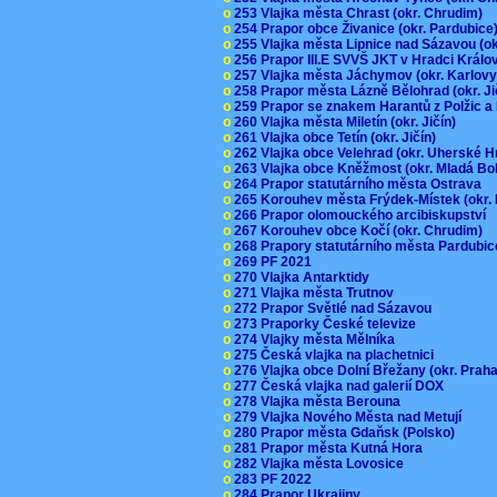
o
253 Vlajka města Chrast (okr. Chrudim)
o
254 Prapor obce Živanice (okr. Pardubic
o
255 Vlajka města Lipnice nad Sázavou (o
o
256 Prapor III.E SVVŠ JKT v Hradci Král
o
257 Vlajka města Jáchymov (okr. Karlov
o
258 Prapor města Lázně Bělohrad (okr. J
o
259 Prapor se znakem Harantů z Polžic 
o
260 Vlajka města Miletín (okr. Jičín)
o
261 Vlajka obce Tetín (okr. Jičín)
o
262 Vlajka obce Velehrad (okr. Uherské H
o
263 Vlajka obce Kněžmost (okr. Mladá Bo
o
264 Prapor statutárního města Ostrava
o
265 Korouhev města Frýdek-Místek (okr.
o
266 Prapor olomouckého arcibiskupství
o
267 Korouhev obce Kočí (okr. Chrudim)
o
268 Prapory statutárního města Pardubi
o
269 PF 2021
o
270 Vlajka Antarktidy
o
271 Vlajka města Trutnov
o
272 Prapor Světlé nad Sázavou
o
273 Praporky České televize
o
274 Vlajky města Mělníka
o
275 Česká vlajka na plachetnici
o
276 Vlajka obce Dolní Břežany (okr. Pra
o
277 Česká vlajka nad galerií DOX
o
278 Vlajka města Berouna
o
279 Vlajka Nového Města nad Metují
o
280 Prapor města Gdaňsk (Polsko)
o
281 Prapor města Kutná Hora
o
282 Vlajka města Lovosice
o
283 PF 2022
o
284 Prapor Ukrajiny