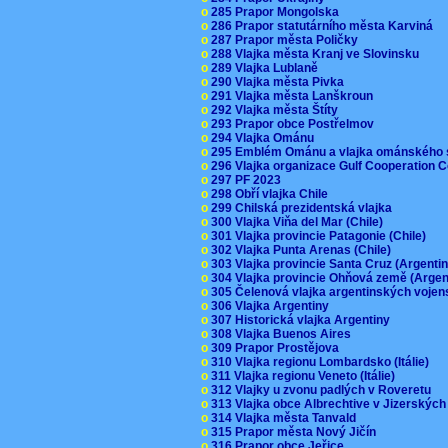
o
285 Prapor Mongolska
o
286 Prapor statutárního města Karviná
o
287 Prapor města Poličky
o
288 Vlajka města Kranj ve Slovinsku
o
289 Vlajka Lublaně
o
290 Vlajka města Pivka
o
291 Vlajka města Lanškroun
o
292 Vlajka města Štíty
o
293 Prapor obce Postřelmov
o
294 Vlajka Ománu
o
295 Emblém Ománu a vlajka ománského 
o
296 Vlajka organizace Gulf Cooperation
o
297 PF 2023
o
298 Obří vlajka Chile
o
299 Chilská prezidentská vlajka
o
300 Vlajka Viňa del Mar (Chile)
o
301 Vlajka provincie Patagonie (Chile)
o
302 Vlajka Punta Arenas (Chile)
o
303 Vlajka provincie Santa Cruz (Argenti
o
304 Vlajka provincie Ohňová země (Arge
o
305 Čelenová vlajka argentinských vojen
o
306 Vlajka Argentiny
o
307 Historická vlajka Argentiny
o
308 Vlajka Buenos Aires
o
309 Prapor Prostějova
o
310 Vlajka regionu Lombardsko (Itálie)
o
311 Vlajka regionu Veneto (Itálie)
o
312 Vlajky u zvonu padlých v Roveretu
o
313 Vlajka obce Albrechtive v Jizerskýc
o
314 Vlajka města Tanvald
o
315 Prapor města Nový Jičín
o
316 Prapor obce Jeřice