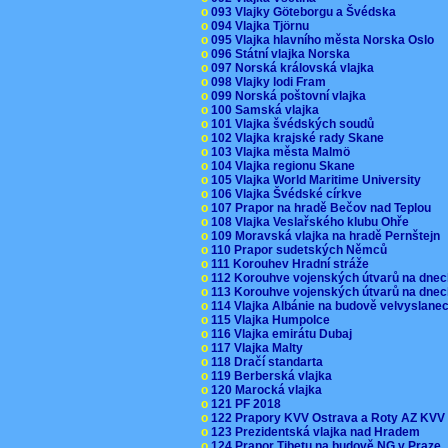
o
093 Vlajky Göteborgu a Švédska
o
094 Vlajka Tjörnu
o
095 Vlajka hlavního města Norska Oslo
o
096 Státní vlajka Norska
o
097 Norská královská vlajka
o
098 Vlajky lodi Fram
o
099 Norská poštovní vlajka
o
100 Samská vlajka
o
101 Vlajka švédských soudů
o
102 Vlajka krajské rady Skane
o
103 Vlajka města Malmö
o
104 Vlajka regionu Skane
o
105 Vlajka World Maritime University
o
106 Vlajka Švédské církve
o
107 Prapor na hradě Bečov nad Teplou
o
108 Vlajka Veslařského klubu Ohře
o
109 Moravská vlajka na hradě Pernštejn
o
110 Prapor sudetských Němců
o
111 Korouhev Hradní stráže
o
112 Korouhve vojenských útvarů na dne
o
113 Korouhve vojenských útvarů na dne
o
114 Vlajka Albánie na budově velvyslane
o
115 Vlajka Humpolce
o
116 Vlajka emirátu Dubaj
o
117 Vlajka Malty
o
118 Dračí standarta
o
119 Berberská vlajka
o
120 Marocká vlajka
o
121 PF 2018
o
122 Prapory KVV Ostrava a Roty AZ KV
o
123 Prezidentská vlajka nad Hradem
o
124 Prapor Tibetu na budově NG v Praze