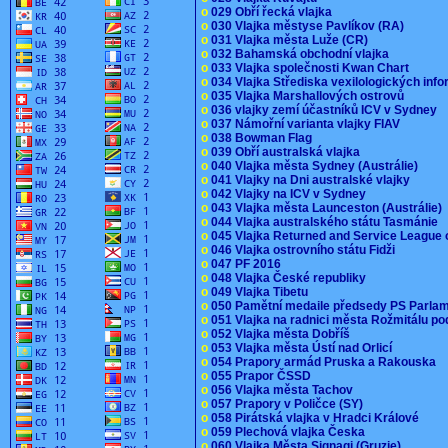
o
029 Obří řecká vlajka
o
030 Vlajka městyse Pavlíkov (RA)
o
031 Vlajka města Luže (CR)
o
032 Bahamská obchodní vlajka
o
033 Vlajka společnosti Kwan Chart
o
034 Vlajka Střediska vexilologických inf
o
035 Vlajka Marshallových ostrovů
o
036 vlajky zemí účastníků ICV v Sydney
o
037 Námořní varianta vlajky FIAV
o
038 Bowman Flag
o
039 Obří australská vlajka
o
040 Vlajka města Sydney (Austrálie)
o
041 Vlajky na Dni australské vlajky
o
042 Vlajky na ICV v Sydney
o
043 Vlajka města Launceston (Austrálie)
o
044 Vlajka australského státu Tasmánie
o
045 Vlajka Returned and Service League 
o
046 Vlajka ostrovního státu Fidži
o
047 PF 2016
o
048 Vlajka České republiky
o
049 Vlajka Tibetu
o
050 Pamětní medaile předsedy PS Parla
o
051 Vlajka na radnici města Rožmitálu 
o
052 Vlajka města Dobříš
o
053 Vlajka města Ústí nad Orlicí
o
054 Prapory armád Pruska a Rakouska
o
055 Prapor ČSSD
o
056 Vlajka města Tachov
o
057 Prapory v Poličce (SY)
o
058 Pirátská vlajka v Hradci Králové
o
059 Plechová vlajka Česka
o
060 Vlajka Města Signagi (Gruzie)