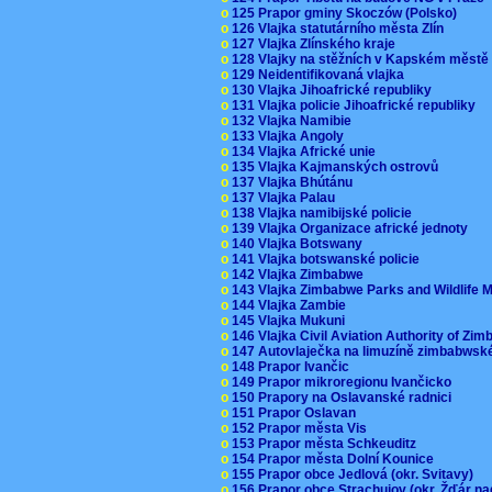
o
125 Prapor gminy Skoczów (Polsko)
o
126 Vlajka statutárního města Zlín
o
127 Vlajka Zlínského kraje
o
128 Vlajky na stěžních v Kapském měst
o
129 Neidentifikovaná vlajka
o
130 Vlajka Jihoafrické republiky
o
131 Vlajka policie Jihoafrické republiky
o
132 Vlajka Namibie
o
133 Vlajka Angoly
o
134 Vlajka Africké unie
o
135 Vlajka Kajmanských ostrovů
o
137 Vlajka Bhútánu
o
137 Vlajka Palau
o
138 Vlajka namibijské policie
o
139 Vlajka Organizace africké jednoty
o
140 Vlajka Botswany
o
141 Vlajka botswanské policie
o
142 Vlajka Zimbabwe
o
143 Vlajka Zimbabwe Parks and Wildlife
o
144 Vlajka Zambie
o
145 Vlajka Mukuni
o
146 Vlajka Civil Aviation Authority of Z
o
147 Autovlaječka na limuzíně zimbabwsk
o
148 Prapor Ivančic
o
149 Prapor mikroregionu Ivančicko
o
150 Prapory na Oslavanské radnici
o
151 Prapor Oslavan
o
152 Prapor města Vis
o
153 Prapor města Schkeuditz
o
154 Prapor města Dolní Kounice
o
155 Prapor obce Jedlová (okr. Svitavy)
o
156 Prapor obce Strachujov (okr. Žďár n