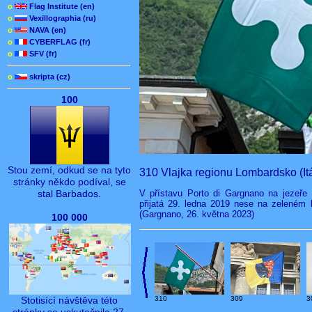
o
Flag Institute (en)
o
Vexillographia (ru)
o
NAVA (en)
o
CYBERFLAG (fr)
o
SFV (fr)
o
skripta (cz)
100
Stou zemí, odkud se na tyto
310 Vlajka regionu Lombardsko (Itá
stránky někdo podíval, se
V přístavu Porto di Gargnano na jezeře 
stal Barbados.
přijatá 29. ledna 2019 nese na zeleném 
(Gargnano, 26. května 2023)
100 000
Stotisící návštěva této
310
309
3