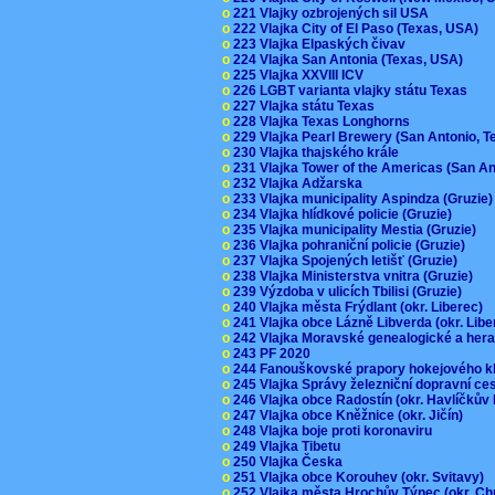
o
221 Vlajky ozbrojených sil USA
o
222 Vlajka City of El Paso (Texas, USA)
o
223 Vlajka Elpaských čivav
o
224 Vlajka San Antonia (Texas, USA)
o
225 Vlajka XXVIII ICV
o
226 LGBT varianta vlajky státu Texas
o
227 Vlajka státu Texas
o
228 Vlajka Texas Longhorns
o
229 Vlajka Pearl Brewery (San Antonio, 
o
230 Vlajka thajského krále
o
231 Vlajka Tower of the Americas (San A
o
232 Vlajka Adžarska
o
233 Vlajka municipality Aspindza (Gruzie
o
234 Vlajka hlídkové policie (Gruzie)
o
235 Vlajka municipality Mestia (Gruzie)
o
236 Vlajka pohraniční policie (Gruzie)
o
237 Vlajka Spojených letišť (Gruzie)
o
238 Vlajka Ministerstva vnitra (Gruzie)
o
239 Výzdoba v ulicích Tbilisi (Gruzie)
o
240 Vlajka města Frýdlant (okr. Liberec)
o
241 Vlajka obce Lázně Libverda (okr. Lib
o
242 Vlajka Moravské genealogické a hera
o
243 PF 2020
o
244 Fanouškovské prapory hokejového k
o
245 Vlajka Správy železniční dopravní c
o
246 Vlajka obce Radostín (okr. Havlíčkův
o
247 Vlajka obce Kněžnice (okr. Jičín)
o
248 Vlajka boje proti koronaviru
o
249 Vlajka Tibetu
o
250 Vlajka Česka
o
251 Vlajka obce Korouhev (okr. Svitavy)
o
252 Vlajka města Hrochův Týnec (okr. C