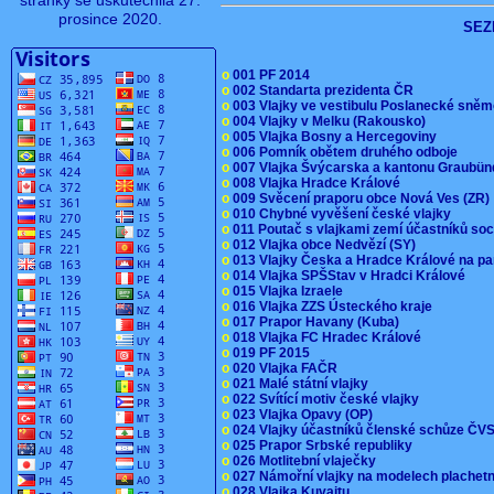
stránky se uskutečnila 27.
prosince 2020.
SEZ
o
001 PF 2014
o
002 Standarta prezidenta ČR
o
003 Vlajky ve vestibulu Poslanecké sn
o
004 Vlajky v Melku (Rakousko)
o
005 Vlajka Bosny a Hercegoviny
o
006 Pomník obětem druhého odboje
o
007 Vlajka Švýcarska a kantonu Graubü
o
008 Vlajka Hradce Králové
o
009 Svěcení praporu obce Nová Ves (ZR
o
010 Chybné vyvěšení české vlajky
o
011 Poutač s vlajkami zemí účastníků s
o
012 Vlajka obce Nedvězí (SY)
o
013 Vlajky Česka a Hradce Králové na pa
o
014 Vlajka SPŠStav v Hradci Králové
o
015 Vlajka Izraele
o
016 Vlajka ZZS Ústeckého kraje
o
017 Prapor Havany (Kuba)
o
018 Vlajka FC Hradec Králové
o
019 PF 2015
o
020 Vlajka FAČR
o
021 Malé státní vlajky
o
022 Svítící motiv české vlajky
o
023 Vlajka Opavy (OP)
o
024 Vlajky účastníků členské schůze Č
o
025 Prapor Srbské republiky
o
026 Motlitební vlaječky
o
027 Námořní vlajky na modelech plachet
o
028 Vlajka Kuvajtu