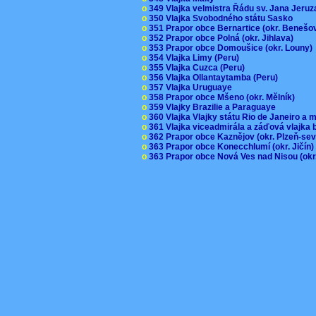
o
349 Vlajka velmistra Řádu sv. Jana Jer
o
350 Vlajka Svobodného státu Sasko
o
351 Prapor obce Bernartice (okr. Beneš
o
352 Prapor obce Polná (okr. Jihlava)
o
353 Prapor obce Domoušice (okr. Louny
o
354 Vlajka Limy (Peru)
o
355 Vlajka Cuzca (Peru)
o
356 Vlajka Ollantaytamba (Peru)
o
357 Vlajka Uruguaye
o
358 Prapor obce Mšeno (okr. Mělník)
o
359 Vlajky Brazilie a Paraguaye
o
360 Vlajka Vlajky státu Rio de Janeiro a 
o
361 Vlajka viceadmirála a záďová vlajka
o
362 Prapor obce Kaznějov (okr. Plzeň-se
o
363 Prapor obce Konecchlumí (okr. Jičín
o
363 Prapor obce Nová Ves nad Nisou (okr