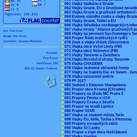
o
061 Vlajky Vatikánu a Gruzie
o
062 Vlajky Gruzie, EU a Gruzínské herald
o
063 Vlajka Gruzie a gruzínské orthodoxní
o
064 Etalony státního znaku a vlajky Gruz
o
065 Vlajky Gruzie, Tbilisi a EU
o
066 Vlajka Střediska vexilologických inf
o
067 vlajka strany "Aliance gruzínských p
text: Petr Exner
o
068 Vlajky na pevnosti San Domingo v Ta
design: Petr Exner
o
069 Prapor Řádu maltézských rytířů
translation: Jaroslav Martykán
o
070 Znak a vlajka Vrútek (Slovensko)
o
071 Vlajka obce Vyšní Lhoty (FM)
o
072 Vlajka obce Nošovice (FM)
Kontakt:
o
073 Vlajky Tanzanie a Zanzibaru
Petr Exner
o
074 Vlajka Revoluční strany Tanzanie
Havlíčkova 294
o
075 Vlajka CHADEMA
o
076 Vlajka Jednotné občanské fronty
500 02 Hradec Králové.
o
077 Vlajky na trajektu Dar es Salam - Za
o
078 Vlajka tanzanské policie
o
079 PF 2017
o
080 Setkání s Eldarem Shengelaiou
o
081 Prapor obce Krouna (Chrudim)
o
082 Prapory na úřadu MČ Praha 3
o
083 Prapory Finska a USA
o
084 Prapory Česka a Skutče
o
085 Prapor na hradě Lipnice
o
086 Prapor SSSR
o
087 Vlajka se znakem města Turín
o
088 Vlajky EU, Itálie, Turína a Piemontu
o
089 Prapory evropských států
o
090 Vlajka Srí Lanky
o
091 Prapor a znak obce Hošťálková
o
092 Vlajka Vsetína