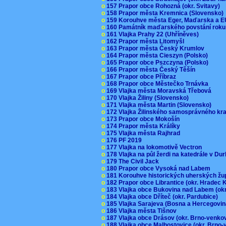
o
157 Prapor obce Rohozná (okr. Svitavy)
o
158 Prapor města Kremnica (Slovensko
o
159 Korouhve města Eger, Maďarska a 
o
160 Památník maďarského povstání roku
o
161 Vlajka Prahy 22 (Uhříněves)
o
162 Prapor města Litomyšl
o
163 Prapor města Český Krumlov
o
164 Prapor města Cieszyn (Polsko)
o
165 Prapor obce Pszczyna (Polsko)
o
166 Prapor města Český Těšín
o
167 Prapor obce Příbraz
o
168 Prapor obce Městečko Trnávka
o
169 Vlajka města Moravská Třebová
o
170 Vlajka Žiliny (Slovensko)
o
171 Vlajka města Martin (Slovensko)
o
172 Vlajka Žilinského samosprávného kr
o
173 Prapor obce Mokošín
o
174 Prapor města Králíky
o
175 Vlajka města Rajhrad
o
176 PF 2019
o
177 Vlajka na lokomotivě Vectron
o
178 Vlajka na půl žerdi na katedrále v D
o
179 The Civil Jack
o
180 Prapor obce Vysoká nad Labem
o
181 Korouhve historických uherských ž
o
182 Prapor obce Librantice (okr. Hradec 
o
183 Vlajka obce Bukovina nad Labem (ok
o
184 Vlajka obce Dříteč (okr. Pardubice)
o
185 Vlajka Sarajeva (Bosna a Hercegovi
o
186 Vlajka města Tišnov
o
187 Vlajka obce Drásov (okr. Brno-venk
o
188 Vlajka obce Malhostovice (okr. Brno