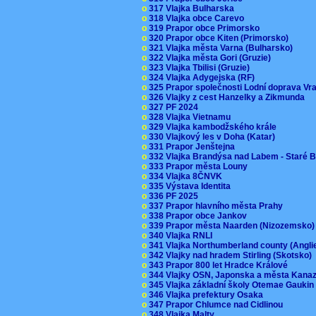
o
317 Vlajka Bulharska
o
318 Vlajka obce Carevo
o
319 Prapor obce Primorsko
o
320 Prapor obce Kiten (Primorsko)
o
321 Vlajka města Varna (Bulharsko)
o
322 Vlajka města Gori (Gruzie)
o
323 Vlajka Tbilisi (Gruzie)
o
324 Vlajka Adygejska (RF)
o
325 Prapor společnosti Lodní doprava V
o
326 Vlajky z cest Hanzelky a Zikmunda
o
327 PF 2024
o
328 Vlajka Vietnamu
o
329 Vlajka kambodžského krále
o
330 Vlajkový les v Doha (Katar)
o
331 Prapor Jenštejna
o
332 Vlajka Brandýsa nad Labem - Staré 
o
333 Prapor města Louny
o
334 Vlajka 8ČNVK
o
335 Výstava Identita
o
336 PF 2025
o
337 Prapor hlavního města Prahy
o
338 Prapor obce Jankov
o
339 Prapor města Naarden (Nizozemsko
o
340 Vlajka RNLI
o
341 Vlajka Northumberland county (Angl
o
342 Vlajky nad hradem Stirling (Skotsko)
o
343 Prapor 800 let Hradce Králové
o
344 Vlajky OSN, Japonska a města Kan
o
345 Vlajka základní školy Otemae Gauki
o
346 Vlajka prefektury Osaka
o
347 Prapor Chlumce nad Cidlinou
o
348 Vlajka Malty