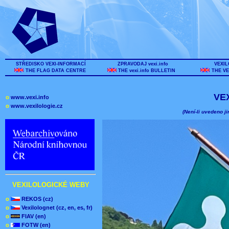
STŘEDISKO VEXI-INFORMACÍ
ZPRAVODAJ vexi.info
VEXIL
THE FLAG DATA CENTRE
THE vexi.info BULLETIN
THE VE
VE
o
www.vexi.info
o
www.vexilologie.cz
(Není-li uvedeno ji
VEXILOLOGICKÉ WEBY
o
REKOS (cz)
o
Vexilolognet (cz, en, es, fr)
o
FIAV (en)
o
FOTW (en)