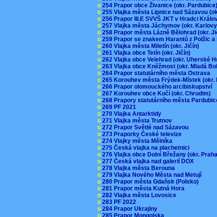
o
254 Prapor obce Živanice (okr. Pardubic
o
255 Vlajka města Lipnice nad Sázavou (o
o
256 Prapor III.E SVVŠ JKT v Hradci Král
o
257 Vlajka města Jáchymov (okr. Karlov
o
258 Prapor města Lázně Bělohrad (okr. J
o
259 Prapor se znakem Harantů z Polžic 
o
260 Vlajka města Miletín (okr. Jičín)
o
261 Vlajka obce Tetín (okr. Jičín)
o
262 Vlajka obce Velehrad (okr. Uherské H
o
263 Vlajka obce Kněžmost (okr. Mladá Bo
o
264 Prapor statutárního města Ostrava
o
265 Korouhev města Frýdek-Místek (okr.
o
266 Prapor olomouckého arcibiskupství
o
267 Korouhev obce Kočí (okr. Chrudim)
o
268 Prapory statutárního města Pardubi
o
269 PF 2021
o
270 Vlajka Antarktidy
o
271 Vlajka města Trutnov
o
272 Prapor Světlé nad Sázavou
o
273 Praporky České televize
o
274 Vlajky města Mělníka
o
275 Česká vlajka na plachetnici
o
276 Vlajka obce Dolní Břežany (okr. Pra
o
277 Česká vlajka nad galerií DOX
o
278 Vlajka města Berouna
o
279 Vlajka Nového Města nad Metují
o
280 Prapor města Gdaňsk (Polsko)
o
281 Prapor města Kutná Hora
o
282 Vlajka města Lovosice
o
283 PF 2022
o
284 Prapor Ukrajiny
o
285 Prapor Mongolska