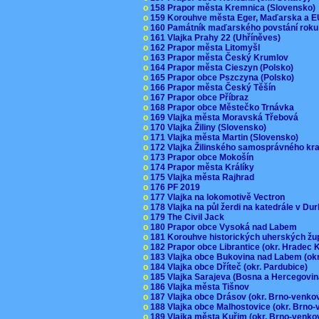
o
158 Prapor města Kremnica (Slovensko
o
159 Korouhve města Eger, Maďarska a 
o
160 Památník maďarského povstání roku
o
161 Vlajka Prahy 22 (Uhříněves)
o
162 Prapor města Litomyšl
o
163 Prapor města Český Krumlov
o
164 Prapor města Cieszyn (Polsko)
o
165 Prapor obce Pszczyna (Polsko)
o
166 Prapor města Český Těšín
o
167 Prapor obce Příbraz
o
168 Prapor obce Městečko Trnávka
o
169 Vlajka města Moravská Třebová
o
170 Vlajka Žiliny (Slovensko)
o
171 Vlajka města Martin (Slovensko)
o
172 Vlajka Žilinského samosprávného kr
o
173 Prapor obce Mokošín
o
174 Prapor města Králíky
o
175 Vlajka města Rajhrad
o
176 PF 2019
o
177 Vlajka na lokomotivě Vectron
o
178 Vlajka na půl žerdi na katedrále v D
o
179 The Civil Jack
o
180 Prapor obce Vysoká nad Labem
o
181 Korouhve historických uherských ž
o
182 Prapor obce Librantice (okr. Hradec 
o
183 Vlajka obce Bukovina nad Labem (ok
o
184 Vlajka obce Dříteč (okr. Pardubice)
o
185 Vlajka Sarajeva (Bosna a Hercegovi
o
186 Vlajka města Tišnov
o
187 Vlajka obce Drásov (okr. Brno-venk
o
188 Vlajka obce Malhostovice (okr. Brno
o
189 Vlajka města Kuřim (okr. Brno-venk