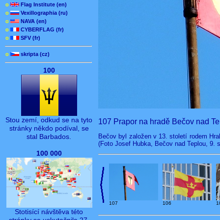
o
Flag Institute (en)
o
Vexillographia (ru)
o
NAVA (en)
o
CYBERFLAG (fr)
o
SFV (fr)
o
skripta (cz)
100
Stou zemí, odkud se na tyto
107 Prapor na hradě Bečov nad Te
stránky někdo podíval, se
Bečov byl založen v 13. století rodem Hra
stal Barbados.
(Foto Josef Hubka, Bečov nad Teplou, 9. s
100 000
107
106
1
Stotisící návštěva této