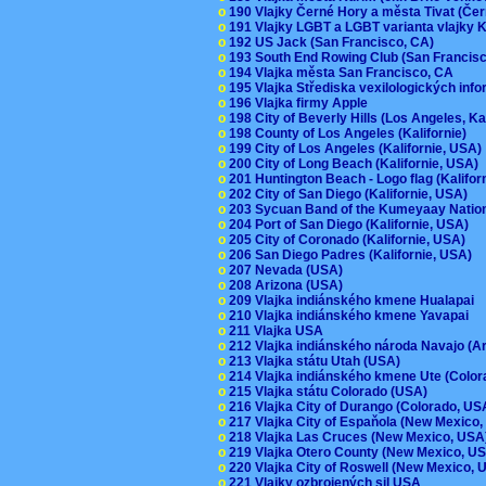
o
190 Vlajky Černé Hory a města Tivat (Če
o
191 Vlajky LGBT a LGBT varianta vlajky K
o
192 US Jack (San Francisco, CA)
o
193 South End Rowing Club (San Francis
o
194 Vlajka města San Francisco, CA
o
195 Vlajka Střediska vexilologických inf
o
196 Vlajka firmy Apple
o
198 City of Beverly Hills (Los Angeles, Ka
o
198 County of Los Angeles (Kalifornie)
o
199 City of Los Angeles (Kalifornie, USA
o
200 City of Long Beach (Kalifornie, USA)
o
201 Huntington Beach - Logo flag (Kalifo
o
202 City of San Diego (Kalifornie, USA)
o
203 Sycuan Band of the Kumeyaay Nation
o
204 Port of San Diego (Kalifornie, USA)
o
205 City of Coronado (Kalifornie, USA)
o
206 San Diego Padres (Kalifornie, USA)
o
207 Nevada (USA)
o
208 Arizona (USA)
o
209 Vlajka indiánského kmene Hualapai
o
210 Vlajka indiánského kmene Yavapai
o
211 Vlajka USA
o
212 Vlajka indiánského národa Navajo (A
o
213 Vlajka státu Utah (USA)
o
214 Vlajka indiánského kmene Ute (Colo
o
215 Vlajka státu Colorado (USA)
o
216 Vlajka City of Durango (Colorado, U
o
217 Vlajka City of Espaňola (New Mexico
o
218 Vlajka Las Cruces (New Mexico, US
o
219 Vlajka Otero County (New Mexico, 
o
220 Vlajka City of Roswell (New Mexico,
o
221 Vlajky ozbrojených sil USA