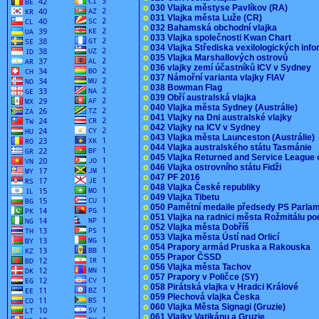
o
030 Vlajka městyse Pavlíkov (RA)
o
031 Vlajka města Luže (CR)
o
032 Bahamská obchodní vlajka
o
033 Vlajka společnosti Kwan Chart
o
034 Vlajka Střediska vexilologických inf
o
035 Vlajka Marshallových ostrovů
o
036 vlajky zemí účastníků ICV v Sydney
o
037 Námořní varianta vlajky FIAV
o
038 Bowman Flag
o
039 Obří australská vlajka
o
040 Vlajka města Sydney (Austrálie)
o
041 Vlajky na Dni australské vlajky
o
042 Vlajky na ICV v Sydney
o
043 Vlajka města Launceston (Austrálie)
o
044 Vlajka australského státu Tasmánie
o
045 Vlajka Returned and Service League 
o
046 Vlajka ostrovního státu Fidži
o
047 PF 2016
o
048 Vlajka České republiky
o
049 Vlajka Tibetu
o
050 Pamětní medaile předsedy PS Parla
o
051 Vlajka na radnici města Rožmitálu 
o
052 Vlajka města Dobříš
o
053 Vlajka města Ústí nad Orlicí
o
054 Prapory armád Pruska a Rakouska
o
055 Prapor ČSSD
o
056 Vlajka města Tachov
o
057 Prapory v Poličce (SY)
o
058 Pirátská vlajka v Hradci Králové
o
059 Plechová vlajka Česka
o
060 Vlajka Města Signagi (Gruzie)
o
061 Vlajky Vatikánu a Gruzie