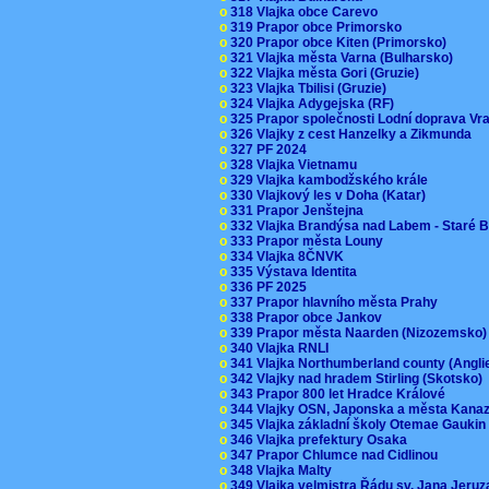
o
318 Vlajka obce Carevo
o
319 Prapor obce Primorsko
o
320 Prapor obce Kiten (Primorsko)
o
321 Vlajka města Varna (Bulharsko)
o
322 Vlajka města Gori (Gruzie)
o
323 Vlajka Tbilisi (Gruzie)
o
324 Vlajka Adygejska (RF)
o
325 Prapor společnosti Lodní doprava V
o
326 Vlajky z cest Hanzelky a Zikmunda
o
327 PF 2024
o
328 Vlajka Vietnamu
o
329 Vlajka kambodžského krále
o
330 Vlajkový les v Doha (Katar)
o
331 Prapor Jenštejna
o
332 Vlajka Brandýsa nad Labem - Staré 
o
333 Prapor města Louny
o
334 Vlajka 8ČNVK
o
335 Výstava Identita
o
336 PF 2025
o
337 Prapor hlavního města Prahy
o
338 Prapor obce Jankov
o
339 Prapor města Naarden (Nizozemsko
o
340 Vlajka RNLI
o
341 Vlajka Northumberland county (Angl
o
342 Vlajky nad hradem Stirling (Skotsko)
o
343 Prapor 800 let Hradce Králové
o
344 Vlajky OSN, Japonska a města Kan
o
345 Vlajka základní školy Otemae Gauki
o
346 Vlajka prefektury Osaka
o
347 Prapor Chlumce nad Cidlinou
o
348 Vlajka Malty
o
349 Vlajka velmistra Řádu sv. Jana Jer