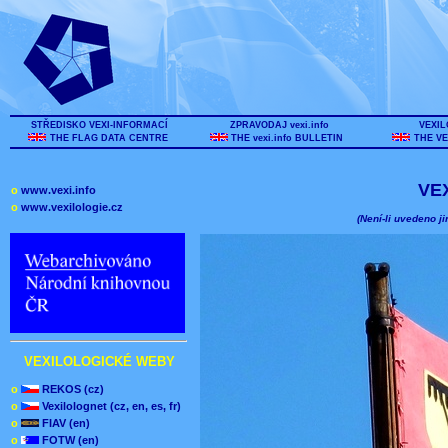
STŘEDISKO VEXI-INFORMACÍ
ZPRAVODAJ vexi.info
VEXIL
THE FLAG DATA CENTRE
THE vexi.info BULLETIN
THE VE
VE
o
www.vexi.info
o
www.vexilologie.cz
(Není-li uvedeno ji
VEXILOLOGICKÉ WEBY
o
REKOS (cz)
o
Vexilolognet (cz, en, es, fr)
o
FIAV (en)
o
FOTW (en)