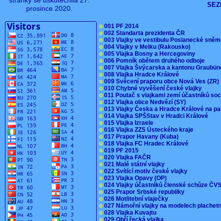
stránky se uskutečnila 27.
SEZ
prosince 2020.
o
001 PF 2014
o
002 Standarta prezidenta ČR
o
003 Vlajky ve vestibulu Poslanecké sn
o
004 Vlajky v Melku (Rakousko)
o
005 Vlajka Bosny a Hercegoviny
o
006 Pomník obětem druhého odboje
o
007 Vlajka Švýcarska a kantonu Graubü
o
008 Vlajka Hradce Králové
o
009 Svěcení praporu obce Nová Ves (ZR
o
010 Chybné vyvěšení české vlajky
o
011 Poutač s vlajkami zemí účastníků s
o
012 Vlajka obce Nedvězí (SY)
o
013 Vlajky Česka a Hradce Králové na pa
o
014 Vlajka SPŠStav v Hradci Králové
o
015 Vlajka Izraele
o
016 Vlajka ZZS Ústeckého kraje
o
017 Prapor Havany (Kuba)
o
018 Vlajka FC Hradec Králové
o
019 PF 2015
o
020 Vlajka FAČR
o
021 Malé státní vlajky
o
022 Svítící motiv české vlajky
o
023 Vlajka Opavy (OP)
o
024 Vlajky účastníků členské schůze Č
o
025 Prapor Srbské republiky
o
026 Motlitební vlaječky
o
027 Námořní vlajky na modelech plachet
o
028 Vlajka Kuvajtu
o
029 Obří řecká vlajka