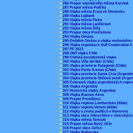
o
286 Prapor statutárního města Karviná
o
287 Prapor města Poličky
o
288 Vlajka města Kranj ve Slovinsku
o
289 Vlajka Lublaně
o
290 Vlajka města Pivka
o
291 Vlajka města Lanškroun
o
292 Vlajka města Štíty
o
293 Prapor obce Postřelmov
o
294 Vlajka Ománu
o
295 Emblém Ománu a vlajka ománského 
o
296 Vlajka organizace Gulf Cooperation
o
297 PF 2023
o
298 Obří vlajka Chile
o
299 Chilská prezidentská vlajka
o
300 Vlajka Viňa del Mar (Chile)
o
301 Vlajka provincie Patagonie (Chile)
o
302 Vlajka Punta Arenas (Chile)
o
303 Vlajka provincie Santa Cruz (Argenti
o
304 Vlajka provincie Ohňová země (Arge
o
305 Čelenová vlajka argentinských vojen
o
306 Vlajka Argentiny
o
307 Historická vlajka Argentiny
o
308 Vlajka Buenos Aires
o
309 Prapor Prostějova
o
310 Vlajka regionu Lombardsko (Itálie)
o
311 Vlajka regionu Veneto (Itálie)
o
312 Vlajky u zvonu padlých v Roveretu
o
313 Vlajka obce Albrechtive v Jizerskýc
o
314 Vlajka města Tanvald
o
315 Prapor města Nový Jičín
o
316 Prapor obce Jeřice
o
317 Vlajka Bulharska