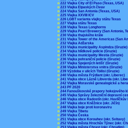
o
222 Vlajka City of El Paso (Texas, USA)
o
223 Vlajka Elpaských čivav
o
224 Vlajka San Antonia (Texas, USA)
o
225 Vlajka XXVIII ICV
o
226 LGBT varianta vlajky státu Texas
o
227 Vlajka státu Texas
o
228 Vlajka Texas Longhorns
o
229 Vlajka Pearl Brewery (San Antonio, 
o
230 Vlajka thajského krále
o
231 Vlajka Tower of the Americas (San A
o
232 Vlajka Adžarska
o
233 Vlajka municipality Aspindza (Gruzie
o
234 Vlajka hlídkové policie (Gruzie)
o
235 Vlajka municipality Mestia (Gruzie)
o
236 Vlajka pohraniční policie (Gruzie)
o
237 Vlajka Spojených letišť (Gruzie)
o
238 Vlajka Ministerstva vnitra (Gruzie)
o
239 Výzdoba v ulicích Tbilisi (Gruzie)
o
240 Vlajka města Frýdlant (okr. Liberec)
o
241 Vlajka obce Lázně Libverda (okr. Lib
o
242 Vlajka Moravské genealogické a hera
o
243 PF 2020
o
244 Fanouškovské prapory hokejového k
o
245 Vlajka Správy železniční dopravní c
o
246 Vlajka obce Radostín (okr. Havlíčkův
o
247 Vlajka obce Kněžnice (okr. Jičín)
o
248 Vlajka boje proti koronaviru
o
249 Vlajka Tibetu
o
250 Vlajka Česka
o
251 Vlajka obce Korouhev (okr. Svitavy)
o
252 Vlajka města Hrochův Týnec (okr. C
o
253 Vlajka města Chrast (okr. Chrudim)