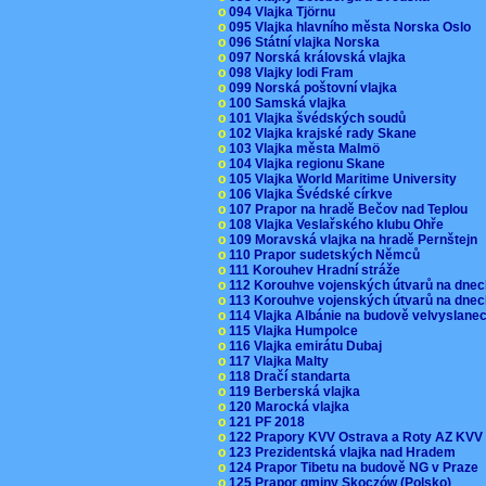
o
094 Vlajka Tjörnu
o
095 Vlajka hlavního města Norska Oslo
o
096 Státní vlajka Norska
o
097 Norská královská vlajka
o
098 Vlajky lodi Fram
o
099 Norská poštovní vlajka
o
100 Samská vlajka
o
101 Vlajka švédských soudů
o
102 Vlajka krajské rady Skane
o
103 Vlajka města Malmö
o
104 Vlajka regionu Skane
o
105 Vlajka World Maritime University
o
106 Vlajka Švédské církve
o
107 Prapor na hradě Bečov nad Teplou
o
108 Vlajka Veslařského klubu Ohře
o
109 Moravská vlajka na hradě Pernštejn
o
110 Prapor sudetských Němců
o
111 Korouhev Hradní stráže
o
112 Korouhve vojenských útvarů na dne
o
113 Korouhve vojenských útvarů na dne
o
114 Vlajka Albánie na budově velvyslane
o
115 Vlajka Humpolce
o
116 Vlajka emirátu Dubaj
o
117 Vlajka Malty
o
118 Dračí standarta
o
119 Berberská vlajka
o
120 Marocká vlajka
o
121 PF 2018
o
122 Prapory KVV Ostrava a Roty AZ KV
o
123 Prezidentská vlajka nad Hradem
o
124 Prapor Tibetu na budově NG v Praze
o
125 Prapor gminy Skoczów (Polsko)