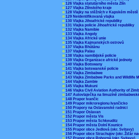
o
126 Vlajka statutárního města Zlín
o
127 Vlajka Zlínského kraje
o
128 Vlajky na stěžních v Kapském měst
o
129 Neidentifikovaná vlajka
o
130 Vlajka Jihoafrické republiky
o
131 Vlajka policie Jihoafrické republiky
o
132 Vlajka Namibie
o
133 Vlajka Angoly
o
134 Vlajka Africké unie
o
135 Vlajka Kajmanských ostrovů
o
137 Vlajka Bhútánu
o
137 Vlajka Palau
o
138 Vlajka namibijské policie
o
139 Vlajka Organizace africké jednoty
o
140 Vlajka Botswany
o
141 Vlajka botswanské policie
o
142 Vlajka Zimbabwe
o
143 Vlajka Zimbabwe Parks and Wildlife
o
144 Vlajka Zambie
o
145 Vlajka Mukuni
o
146 Vlajka Civil Aviation Authority of Z
o
147 Autovlaječka na limuzíně zimbabwsk
o
148 Prapor Ivančic
o
149 Prapor mikroregionu Ivančicko
o
150 Prapory na Oslavanské radnici
o
151 Prapor Oslavan
o
152 Prapor města Vis
o
153 Prapor města Schkeuditz
o
154 Prapor města Dolní Kounice
o
155 Prapor obce Jedlová (okr. Svitavy)
o
156 Prapor obce Strachujov (okr. Žďár n
o
157 Prapor obce Rohozná (okr. Svitavy)