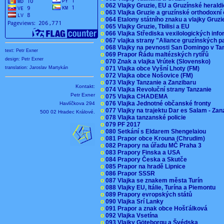
o
062 Vlajky Gruzie, EU a Gruzínské herald
o
063 Vlajka Gruzie a gruzínské orthodoxní
o
064 Etalony státního znaku a vlajky Gruz
o
065 Vlajky Gruzie, Tbilisi a EU
o
066 Vlajka Střediska vexilologických inf
o
067 vlajka strany "Aliance gruzínských p
o
068 Vlajky na pevnosti San Domingo v Ta
text: Petr Exner
o
069 Prapor Řádu maltézských rytířů
design: Petr Exner
o
070 Znak a vlajka Vrútek (Slovensko)
o
071 Vlajka obce Vyšní Lhoty (FM)
translation: Jaroslav Martykán
o
072 Vlajka obce Nošovice (FM)
o
073 Vlajky Tanzanie a Zanzibaru
Kontakt:
o
074 Vlajka Revoluční strany Tanzanie
Petr Exner
o
075 Vlajka CHADEMA
o
076 Vlajka Jednotné občanské fronty
Havlíčkova 294
o
077 Vlajky na trajektu Dar es Salam - Za
500 02 Hradec Králové.
o
078 Vlajka tanzanské policie
o
079 PF 2017
o
080 Setkání s Eldarem Shengelaiou
o
081 Prapor obce Krouna (Chrudim)
o
082 Prapory na úřadu MČ Praha 3
o
083 Prapory Finska a USA
o
084 Prapory Česka a Skutče
o
085 Prapor na hradě Lipnice
o
086 Prapor SSSR
o
087 Vlajka se znakem města Turín
o
088 Vlajky EU, Itálie, Turína a Piemontu
o
089 Prapory evropských států
o
090 Vlajka Srí Lanky
o
091 Prapor a znak obce Hošťálková
o
092 Vlajka Vsetína
o
093 Vlajky Göteborgu a Švédska