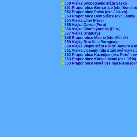
o
350 Vlajka Svobodného státu Sasko
o
351 Prapor obce Bernartice (okr. Beneš
o
352 Prapor obce Polná (okr. Jihlava)
o
353 Prapor obce Domoušice (okr. Louny
o
354 Vlajka Limy (Peru)
o
355 Vlajka Cuzca (Peru)
o
356 Vlajka Ollantaytamba (Peru)
o
357 Vlajka Uruguaye
o
358 Prapor obce Mšeno (okr. Mělník)
o
359 Vlajky Brazilie a Paraguaye
o
360 Vlajka Vlajky státu Rio de Janeiro a 
o
361 Vlajka viceadmirála a záďová vlajka
o
362 Prapor obce Kaznějov (okr. Plzeň-se
o
363 Prapor obce Konecchlumí (okr. Jičín
o
363 Prapor obce Nová Ves nad Nisou (okr