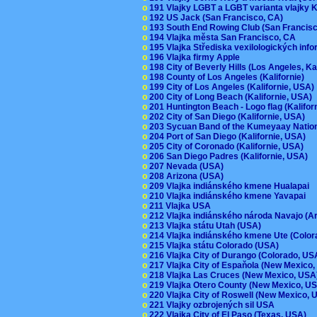
o
191 Vlajky LGBT a LGBT varianta vlajky K
o
192 US Jack (San Francisco, CA)
o
193 South End Rowing Club (San Francis
o
194 Vlajka města San Francisco, CA
o
195 Vlajka Střediska vexilologických inf
o
196 Vlajka firmy Apple
o
198 City of Beverly Hills (Los Angeles, Ka
o
198 County of Los Angeles (Kalifornie)
o
199 City of Los Angeles (Kalifornie, USA
o
200 City of Long Beach (Kalifornie, USA)
o
201 Huntington Beach - Logo flag (Kalifo
o
202 City of San Diego (Kalifornie, USA)
o
203 Sycuan Band of the Kumeyaay Nation
o
204 Port of San Diego (Kalifornie, USA)
o
205 City of Coronado (Kalifornie, USA)
o
206 San Diego Padres (Kalifornie, USA)
o
207 Nevada (USA)
o
208 Arizona (USA)
o
209 Vlajka indiánského kmene Hualapai
o
210 Vlajka indiánského kmene Yavapai
o
211 Vlajka USA
o
212 Vlajka indiánského národa Navajo (A
o
213 Vlajka státu Utah (USA)
o
214 Vlajka indiánského kmene Ute (Colo
o
215 Vlajka státu Colorado (USA)
o
216 Vlajka City of Durango (Colorado, U
o
217 Vlajka City of Espaňola (New Mexico
o
218 Vlajka Las Cruces (New Mexico, US
o
219 Vlajka Otero County (New Mexico, 
o
220 Vlajka City of Roswell (New Mexico,
o
221 Vlajky ozbrojených sil USA
o
222 Vlajka City of El Paso (Texas, USA)