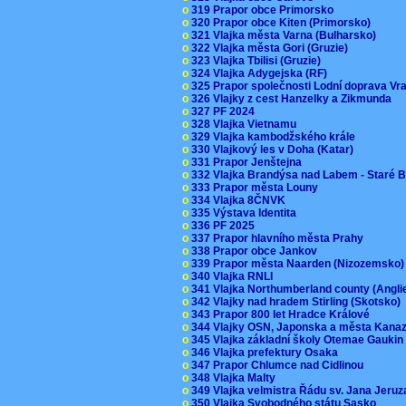
o
319 Prapor obce Primorsko
o
320 Prapor obce Kiten (Primorsko)
o
321 Vlajka města Varna (Bulharsko)
o
322 Vlajka města Gori (Gruzie)
o
323 Vlajka Tbilisi (Gruzie)
o
324 Vlajka Adygejska (RF)
o
325 Prapor společnosti Lodní doprava V
o
326 Vlajky z cest Hanzelky a Zikmunda
o
327 PF 2024
o
328 Vlajka Vietnamu
o
329 Vlajka kambodžského krále
o
330 Vlajkový les v Doha (Katar)
o
331 Prapor Jenštejna
o
332 Vlajka Brandýsa nad Labem - Staré 
o
333 Prapor města Louny
o
334 Vlajka 8ČNVK
o
335 Výstava Identita
o
336 PF 2025
o
337 Prapor hlavního města Prahy
o
338 Prapor obce Jankov
o
339 Prapor města Naarden (Nizozemsko
o
340 Vlajka RNLI
o
341 Vlajka Northumberland county (Angl
o
342 Vlajky nad hradem Stirling (Skotsko)
o
343 Prapor 800 let Hradce Králové
o
344 Vlajky OSN, Japonska a města Kan
o
345 Vlajka základní školy Otemae Gauki
o
346 Vlajka prefektury Osaka
o
347 Prapor Chlumce nad Cidlinou
o
348 Vlajka Malty
o
349 Vlajka velmistra Řádu sv. Jana Jer
o
350 Vlajka Svobodného státu Sasko