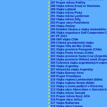
o
287 Prapor města Poličky
o
288 Vlajka města Kranj ve Slovinsku
o
289 Vlajka Lublaně
o
290 Vlajka města Pivka
o
291 Vlajka města Lanškroun
o
292 Vlajka města Štíty
o
293 Prapor obce Postřelmov
o
294 Vlajka Ománu
o
295 Emblém Ománu a vlajka ománského 
o
296 Vlajka organizace Gulf Cooperation
o
297 PF 2023
o
298 Obří vlajka Chile
o
299 Chilská prezidentská vlajka
o
300 Vlajka Viňa del Mar (Chile)
o
301 Vlajka provincie Patagonie (Chile)
o
302 Vlajka Punta Arenas (Chile)
o
303 Vlajka provincie Santa Cruz (Argenti
o
304 Vlajka provincie Ohňová země (Arge
o
305 Čelenová vlajka argentinských vojen
o
306 Vlajka Argentiny
o
307 Historická vlajka Argentiny
o
308 Vlajka Buenos Aires
o
309 Prapor Prostějova
o
310 Vlajka regionu Lombardsko (Itálie)
o
311 Vlajka regionu Veneto (Itálie)
o
312 Vlajky u zvonu padlých v Roveretu
o
313 Vlajka obce Albrechtive v Jizerskýc
o
314 Vlajka města Tanvald
o
315 Prapor města Nový Jičín
o
316 Prapor obce Jeřice
o
317 Vlajka Bulharska
o
318 Vlajka obce Carevo