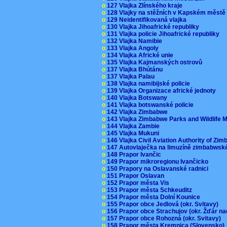
o
127 Vlajka Zlínského kraje
o
128 Vlajky na stěžních v Kapském měst
o
129 Neidentifikovaná vlajka
o
130 Vlajka Jihoafrické republiky
o
131 Vlajka policie Jihoafrické republiky
o
132 Vlajka Namibie
o
133 Vlajka Angoly
o
134 Vlajka Africké unie
o
135 Vlajka Kajmanských ostrovů
o
137 Vlajka Bhútánu
o
137 Vlajka Palau
o
138 Vlajka namibijské policie
o
139 Vlajka Organizace africké jednoty
o
140 Vlajka Botswany
o
141 Vlajka botswanské policie
o
142 Vlajka Zimbabwe
o
143 Vlajka Zimbabwe Parks and Wildlife
o
144 Vlajka Zambie
o
145 Vlajka Mukuni
o
146 Vlajka Civil Aviation Authority of Z
o
147 Autovlaječka na limuzíně zimbabwsk
o
148 Prapor Ivančic
o
149 Prapor mikroregionu Ivančicko
o
150 Prapory na Oslavanské radnici
o
151 Prapor Oslavan
o
152 Prapor města Vis
o
153 Prapor města Schkeuditz
o
154 Prapor města Dolní Kounice
o
155 Prapor obce Jedlová (okr. Svitavy)
o
156 Prapor obce Strachujov (okr. Žďár n
o
157 Prapor obce Rohozná (okr. Svitavy)
o
158 Prapor města Kremnica (Slovensko