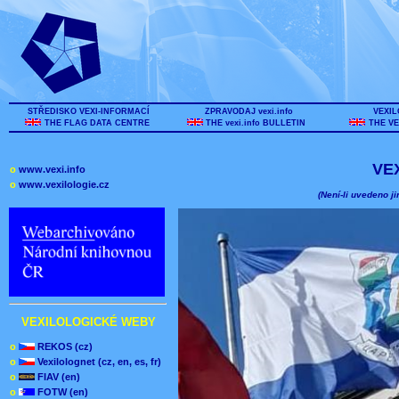
STŘEDISKO VEXI-INFORMACÍ
ZPRAVODAJ vexi.info
VEXIL
THE FLAG DATA CENTRE
THE vexi.info BULLETIN
THE VE
VE
o
www.vexi.info
o
www.vexilologie.cz
(Není-li uvedeno ji
VEXILOLOGICKÉ WEBY
o
REKOS (cz)
o
Vexilolognet (cz, en, es, fr)
o
FIAV (en)
o
FOTW (en)