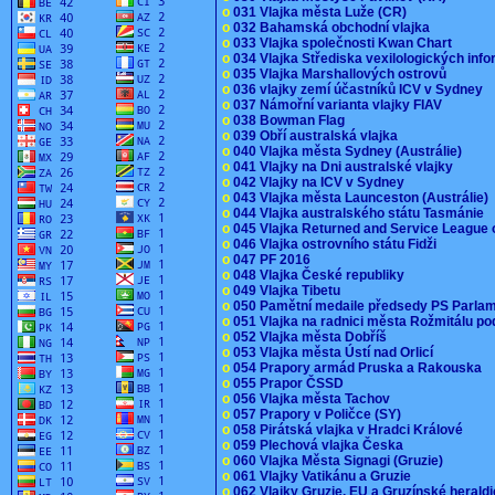
o
031 Vlajka města Luže (CR)
o
032 Bahamská obchodní vlajka
o
033 Vlajka společnosti Kwan Chart
o
034 Vlajka Střediska vexilologických inf
o
035 Vlajka Marshallových ostrovů
o
036 vlajky zemí účastníků ICV v Sydney
o
037 Námořní varianta vlajky FIAV
o
038 Bowman Flag
o
039 Obří australská vlajka
o
040 Vlajka města Sydney (Austrálie)
o
041 Vlajky na Dni australské vlajky
o
042 Vlajky na ICV v Sydney
o
043 Vlajka města Launceston (Austrálie)
o
044 Vlajka australského státu Tasmánie
o
045 Vlajka Returned and Service League 
o
046 Vlajka ostrovního státu Fidži
o
047 PF 2016
o
048 Vlajka České republiky
o
049 Vlajka Tibetu
o
050 Pamětní medaile předsedy PS Parla
o
051 Vlajka na radnici města Rožmitálu 
o
052 Vlajka města Dobříš
o
053 Vlajka města Ústí nad Orlicí
o
054 Prapory armád Pruska a Rakouska
o
055 Prapor ČSSD
o
056 Vlajka města Tachov
o
057 Prapory v Poličce (SY)
o
058 Pirátská vlajka v Hradci Králové
o
059 Plechová vlajka Česka
o
060 Vlajka Města Signagi (Gruzie)
o
061 Vlajky Vatikánu a Gruzie
o
062 Vlajky Gruzie, EU a Gruzínské herald