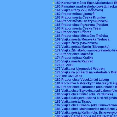
o
159 Korouhve města Eger, Maďarska a 
o
160 Památník maďarského povstání roku
o
161 Vlajka Prahy 22 (Uhříněves)
o
162 Prapor města Litomyšl
o
163 Prapor města Český Krumlov
o
164 Prapor města Cieszyn (Polsko)
o
165 Prapor obce Pszczyna (Polsko)
o
166 Prapor města Český Těšín
o
167 Prapor obce Příbraz
o
168 Prapor obce Městečko Trnávka
o
169 Vlajka města Moravská Třebová
o
170 Vlajka Žiliny (Slovensko)
o
171 Vlajka města Martin (Slovensko)
o
172 Vlajka Žilinského samosprávného kr
o
173 Prapor obce Mokošín
o
174 Prapor města Králíky
o
175 Vlajka města Rajhrad
o
176 PF 2019
o
177 Vlajka na lokomotivě Vectron
o
178 Vlajka na půl žerdi na katedrále v D
o
179 The Civil Jack
o
180 Prapor obce Vysoká nad Labem
o
181 Korouhve historických uherských ž
o
182 Prapor obce Librantice (okr. Hradec 
o
183 Vlajka obce Bukovina nad Labem (ok
o
184 Vlajka obce Dříteč (okr. Pardubice)
o
185 Vlajka Sarajeva (Bosna a Hercegovi
o
186 Vlajka města Tišnov
o
187 Vlajka obce Drásov (okr. Brno-venk
o
188 Vlajka obce Malhostovice (okr. Brno
o
189 Vlajka města Kuřim (okr. Brno-venk
o
190 Vlajky Černé Hory a města Tivat (Če