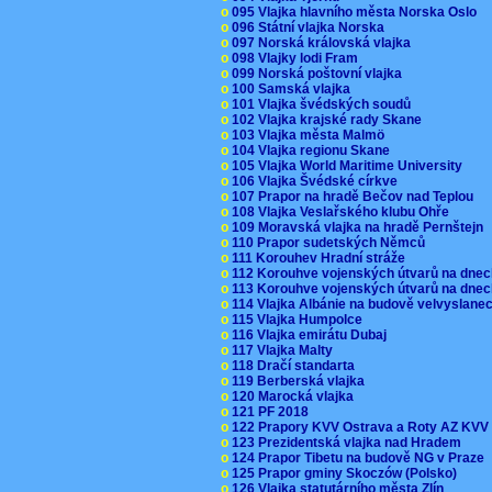
o
095 Vlajka hlavního města Norska Oslo
o
096 Státní vlajka Norska
o
097 Norská královská vlajka
o
098 Vlajky lodi Fram
o
099 Norská poštovní vlajka
o
100 Samská vlajka
o
101 Vlajka švédských soudů
o
102 Vlajka krajské rady Skane
o
103 Vlajka města Malmö
o
104 Vlajka regionu Skane
o
105 Vlajka World Maritime University
o
106 Vlajka Švédské církve
o
107 Prapor na hradě Bečov nad Teplou
o
108 Vlajka Veslařského klubu Ohře
o
109 Moravská vlajka na hradě Pernštejn
o
110 Prapor sudetských Němců
o
111 Korouhev Hradní stráže
o
112 Korouhve vojenských útvarů na dne
o
113 Korouhve vojenských útvarů na dne
o
114 Vlajka Albánie na budově velvyslane
o
115 Vlajka Humpolce
o
116 Vlajka emirátu Dubaj
o
117 Vlajka Malty
o
118 Dračí standarta
o
119 Berberská vlajka
o
120 Marocká vlajka
o
121 PF 2018
o
122 Prapory KVV Ostrava a Roty AZ KV
o
123 Prezidentská vlajka nad Hradem
o
124 Prapor Tibetu na budově NG v Praze
o
125 Prapor gminy Skoczów (Polsko)
o
126 Vlajka statutárního města Zlín