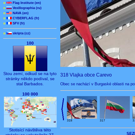
o
Flag Institute (en)
o
Vexillographia (ru)
o
NAVA (en)
o
CYBERFLAG (fr)
o
SFV (fr)
o
skripta (cz)
100
Stou zemí, odkud se na tyto
318 Vlajka obce Carevo
stránky někdo podíval, se
stal Barbados.
Obec se nachází v Burgaské oblasti na po
100 000
318
3
317
Stotisící návštěva této
SEZ