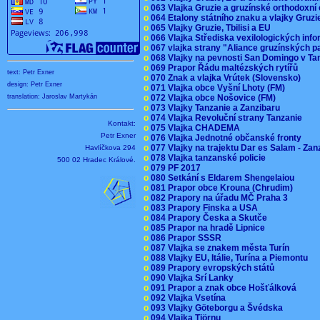
o
063 Vlajka Gruzie a gruzínské orthodoxní
o
064 Etalony státního znaku a vlajky Gruz
o
065 Vlajky Gruzie, Tbilisi a EU
o
066 Vlajka Střediska vexilologických inf
o
067 vlajka strany "Aliance gruzínských p
o
068 Vlajky na pevnosti San Domingo v Ta
o
069 Prapor Řádu maltézských rytířů
text: Petr Exner
o
070 Znak a vlajka Vrútek (Slovensko)
design: Petr Exner
o
071 Vlajka obce Vyšní Lhoty (FM)
o
072 Vlajka obce Nošovice (FM)
translation: Jaroslav Martykán
o
073 Vlajky Tanzanie a Zanzibaru
o
074 Vlajka Revoluční strany Tanzanie
Kontakt:
o
075 Vlajka CHADEMA
Petr Exner
o
076 Vlajka Jednotné občanské fronty
o
077 Vlajky na trajektu Dar es Salam - Za
Havlíčkova 294
o
078 Vlajka tanzanské policie
500 02 Hradec Králové.
o
079 PF 2017
o
080 Setkání s Eldarem Shengelaiou
o
081 Prapor obce Krouna (Chrudim)
o
082 Prapory na úřadu MČ Praha 3
o
083 Prapory Finska a USA
o
084 Prapory Česka a Skutče
o
085 Prapor na hradě Lipnice
o
086 Prapor SSSR
o
087 Vlajka se znakem města Turín
o
088 Vlajky EU, Itálie, Turína a Piemontu
o
089 Prapory evropských států
o
090 Vlajka Srí Lanky
o
091 Prapor a znak obce Hošťálková
o
092 Vlajka Vsetína
o
093 Vlajky Göteborgu a Švédska
o
094 Vlajka Tjörnu