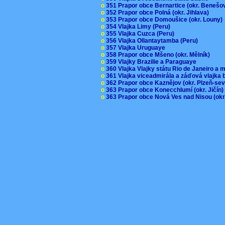
o
351 Prapor obce Bernartice (okr. Beneš
o
352 Prapor obce Polná (okr. Jihlava)
o
353 Prapor obce Domoušice (okr. Louny
o
354 Vlajka Limy (Peru)
o
355 Vlajka Cuzca (Peru)
o
356 Vlajka Ollantaytamba (Peru)
o
357 Vlajka Uruguaye
o
358 Prapor obce Mšeno (okr. Mělník)
o
359 Vlajky Brazilie a Paraguaye
o
360 Vlajka Vlajky státu Rio de Janeiro a 
o
361 Vlajka viceadmirála a záďová vlajka
o
362 Prapor obce Kaznějov (okr. Plzeň-se
o
363 Prapor obce Konecchlumí (okr. Jičín
o
363 Prapor obce Nová Ves nad Nisou (okr