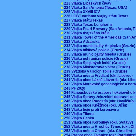
o
223 Vlajka Elpaských čivav
o
224 Vlajka San Antonia (Texas, USA)
o
225 Vlajka XXVIII ICV
o
226 LGBT varianta vlajky státu Texas
o
227 Vlajka státu Texas
o
228 Vlajka Texas Longhorns
o
229 Vlajka Pearl Brewery (San Antonio, 
o
230 Vlajka thajského krále
o
231 Vlajka Tower of the Americas (San A
o
232 Vlajka Adžarska
o
233 Vlajka municipality Aspindza (Gruzie
o
234 Vlajka hlídkové policie (Gruzie)
o
235 Vlajka municipality Mestia (Gruzie)
o
236 Vlajka pohraniční policie (Gruzie)
o
237 Vlajka Spojených letišť (Gruzie)
o
238 Vlajka Ministerstva vnitra (Gruzie)
o
239 Výzdoba v ulicích Tbilisi (Gruzie)
o
240 Vlajka města Frýdlant (okr. Liberec)
o
241 Vlajka obce Lázně Libverda (okr. Lib
o
242 Vlajka Moravské genealogické a hera
o
243 PF 2020
o
244 Fanouškovské prapory hokejového k
o
245 Vlajka Správy železniční dopravní c
o
246 Vlajka obce Radostín (okr. Havlíčkův
o
247 Vlajka obce Kněžnice (okr. Jičín)
o
248 Vlajka boje proti koronaviru
o
249 Vlajka Tibetu
o
250 Vlajka Česka
o
251 Vlajka obce Korouhev (okr. Svitavy)
o
252 Vlajka města Hrochův Týnec (okr. C
o
253 Vlajka města Chrast (okr. Chrudim)
o
254 Prapor obce Živanice (okr. Pardubic