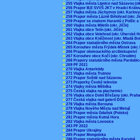
o
255 Vlajka města Lipnice nad Sázavou (o
o
256 Prapor III.E SVVŠ JKT v Hradci Král
o
257 Vlajka města Jáchymov (okr. Karlov
o
258 Prapor města Lázně Bělohrad (okr. J
o
259 Prapor se znakem Harantů z Polžic 
o
260 Vlajka města Miletín (okr. Jičín)
o
261 Vlajka obce Tetín (okr. Jičín)
o
262 Vlajka obce Velehrad (okr. Uherské H
o
263 Vlajka obce Kněžmost (okr. Mladá Bo
o
264 Prapor statutárního města Ostrava
o
265 Korouhev města Frýdek-Místek (okr.
o
266 Prapor olomouckého arcibiskupství
o
267 Korouhev obce Kočí (okr. Chrudim)
o
268 Prapory statutárního města Pardubi
o
269 PF 2021
o
270 Vlajka Antarktidy
o
271 Vlajka města Trutnov
o
272 Prapor Světlé nad Sázavou
o
273 Praporky České televize
o
274 Vlajky města Mělníka
o
275 Česká vlajka na plachetnici
o
276 Vlajka obce Dolní Břežany (okr. Pra
o
277 Česká vlajka nad galerií DOX
o
278 Vlajka města Berouna
o
279 Vlajka Nového Města nad Metují
o
280 Prapor města Gdaňsk (Polsko)
o
281 Prapor města Kutná Hora
o
282 Vlajka města Lovosice
o
283 PF 2022
o
284 Prapor Ukrajiny
o
285 Prapor Mongolska
o
286 Prapor statutárního města Karviná