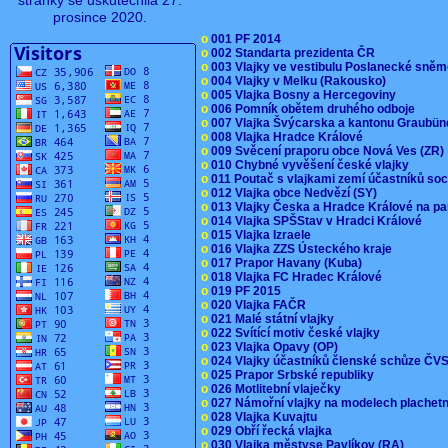
stránky se uskutečnila 27.
prosince 2020.
o
001 PF 2014
o
002 Standarta prezidenta ČR
o
003 Vlajky ve vestibulu Poslanecké sn
o
004 Vlajky v Melku (Rakousko)
o
005 Vlajka Bosny a Hercegoviny
o
006 Pomník obětem druhého odboje
o
007 Vlajka Švýcarska a kantonu Graubü
o
008 Vlajka Hradce Králové
o
009 Svěcení praporu obce Nová Ves (ZR
o
010 Chybné vyvěšení české vlajky
o
011 Poutač s vlajkami zemí účastníků s
o
012 Vlajka obce Nedvězí (SY)
o
013 Vlajky Česka a Hradce Králové na pa
o
014 Vlajka SPŠStav v Hradci Králové
o
015 Vlajka Izraele
o
016 Vlajka ZZS Ústeckého kraje
o
017 Prapor Havany (Kuba)
o
018 Vlajka FC Hradec Králové
o
019 PF 2015
o
020 Vlajka FAČR
o
021 Malé státní vlajky
o
022 Svítící motiv české vlajky
o
023 Vlajka Opavy (OP)
o
024 Vlajky účastníků členské schůze Č
o
025 Prapor Srbské republiky
o
026 Motlitební vlaječky
o
027 Námořní vlajky na modelech plachet
o
028 Vlajka Kuvajtu
o
029 Obří řecká vlajka
o
030 Vlajka městyse Pavlíkov (RA)