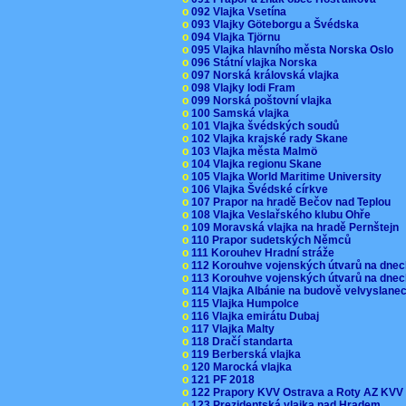
o
092 Vlajka Vsetína
o
093 Vlajky Göteborgu a Švédska
o
094 Vlajka Tjörnu
o
095 Vlajka hlavního města Norska Oslo
o
096 Státní vlajka Norska
o
097 Norská královská vlajka
o
098 Vlajky lodi Fram
o
099 Norská poštovní vlajka
o
100 Samská vlajka
o
101 Vlajka švédských soudů
o
102 Vlajka krajské rady Skane
o
103 Vlajka města Malmö
o
104 Vlajka regionu Skane
o
105 Vlajka World Maritime University
o
106 Vlajka Švédské církve
o
107 Prapor na hradě Bečov nad Teplou
o
108 Vlajka Veslařského klubu Ohře
o
109 Moravská vlajka na hradě Pernštejn
o
110 Prapor sudetských Němců
o
111 Korouhev Hradní stráže
o
112 Korouhve vojenských útvarů na dne
o
113 Korouhve vojenských útvarů na dne
o
114 Vlajka Albánie na budově velvyslane
o
115 Vlajka Humpolce
o
116 Vlajka emirátu Dubaj
o
117 Vlajka Malty
o
118 Dračí standarta
o
119 Berberská vlajka
o
120 Marocká vlajka
o
121 PF 2018
o
122 Prapory KVV Ostrava a Roty AZ KV
o
123 Prezidentská vlajka nad Hradem