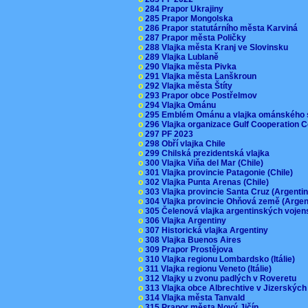
o
284 Prapor Ukrajiny
o
285 Prapor Mongolska
o
286 Prapor statutárního města Karviná
o
287 Prapor města Poličky
o
288 Vlajka města Kranj ve Slovinsku
o
289 Vlajka Lublaně
o
290 Vlajka města Pivka
o
291 Vlajka města Lanškroun
o
292 Vlajka města Štíty
o
293 Prapor obce Postřelmov
o
294 Vlajka Ománu
o
295 Emblém Ománu a vlajka ománského 
o
296 Vlajka organizace Gulf Cooperation
o
297 PF 2023
o
298 Obří vlajka Chile
o
299 Chilská prezidentská vlajka
o
300 Vlajka Viňa del Mar (Chile)
o
301 Vlajka provincie Patagonie (Chile)
o
302 Vlajka Punta Arenas (Chile)
o
303 Vlajka provincie Santa Cruz (Argenti
o
304 Vlajka provincie Ohňová země (Arge
o
305 Čelenová vlajka argentinských vojen
o
306 Vlajka Argentiny
o
307 Historická vlajka Argentiny
o
308 Vlajka Buenos Aires
o
309 Prapor Prostějova
o
310 Vlajka regionu Lombardsko (Itálie)
o
311 Vlajka regionu Veneto (Itálie)
o
312 Vlajky u zvonu padlých v Roveretu
o
313 Vlajka obce Albrechtive v Jizerskýc
o
314 Vlajka města Tanvald
o
315 Prapor města Nový Jičín