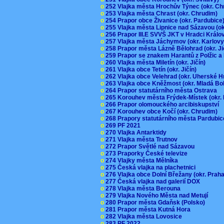
o
252 Vlajka města Hrochův Týnec (okr. C
o
253 Vlajka města Chrast (okr. Chrudim)
o
254 Prapor obce Živanice (okr. Pardubic
o
255 Vlajka města Lipnice nad Sázavou (o
o
256 Prapor III.E SVVŠ JKT v Hradci Král
o
257 Vlajka města Jáchymov (okr. Karlov
o
258 Prapor města Lázně Bělohrad (okr. J
o
259 Prapor se znakem Harantů z Polžic 
o
260 Vlajka města Miletín (okr. Jičín)
o
261 Vlajka obce Tetín (okr. Jičín)
o
262 Vlajka obce Velehrad (okr. Uherské H
o
263 Vlajka obce Kněžmost (okr. Mladá Bo
o
264 Prapor statutárního města Ostrava
o
265 Korouhev města Frýdek-Místek (okr.
o
266 Prapor olomouckého arcibiskupství
o
267 Korouhev obce Kočí (okr. Chrudim)
o
268 Prapory statutárního města Pardubi
o
269 PF 2021
o
270 Vlajka Antarktidy
o
271 Vlajka města Trutnov
o
272 Prapor Světlé nad Sázavou
o
273 Praporky České televize
o
274 Vlajky města Mělníka
o
275 Česká vlajka na plachetnici
o
276 Vlajka obce Dolní Břežany (okr. Pra
o
277 Česká vlajka nad galerií DOX
o
278 Vlajka města Berouna
o
279 Vlajka Nového Města nad Metují
o
280 Prapor města Gdaňsk (Polsko)
o
281 Prapor města Kutná Hora
o
282 Vlajka města Lovosice
o
283 PF 2022