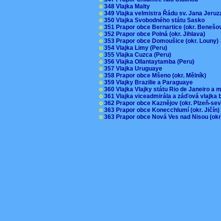
o
348 Vlajka Malty
o
349 Vlajka velmistra Řádu sv. Jana Jer
o
350 Vlajka Svobodného státu Sasko
o
351 Prapor obce Bernartice (okr. Beneš
o
352 Prapor obce Polná (okr. Jihlava)
o
353 Prapor obce Domoušice (okr. Louny
o
354 Vlajka Limy (Peru)
o
355 Vlajka Cuzca (Peru)
o
356 Vlajka Ollantaytamba (Peru)
o
357 Vlajka Uruguaye
o
358 Prapor obce Mšeno (okr. Mělník)
o
359 Vlajky Brazilie a Paraguaye
o
360 Vlajka Vlajky státu Rio de Janeiro a 
o
361 Vlajka viceadmirála a záďová vlajka
o
362 Prapor obce Kaznějov (okr. Plzeň-se
o
363 Prapor obce Konecchlumí (okr. Jičín
o
363 Prapor obce Nová Ves nad Nisou (okr