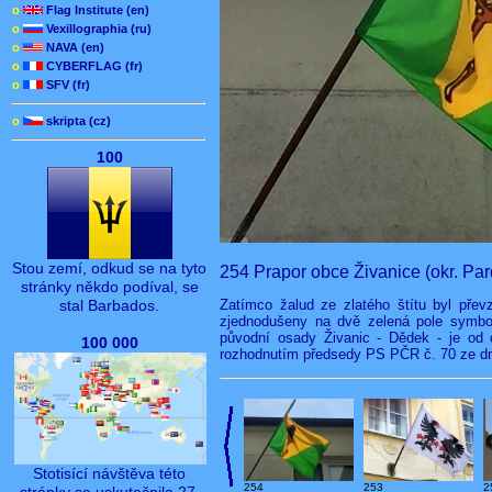
o
Flag Institute (en)
o
Vexillographia (ru)
o
NAVA (en)
o
CYBERFLAG (fr)
o
SFV (fr)
o
skripta (cz)
100
Stou zemí, odkud se na tyto
254 Prapor obce Živanice (okr. Par
stránky někdo podíval, se
Zatímco žalud ze zlatého štítu byl přev
stal Barbados.
zjednodušeny na dvě zelená pole symboli
původní osady Živanic - Dědek - je od 
100 000
rozhodnutím předsedy PS PČR č. 70 ze dne
Stotisící návštěva této
254
253
2