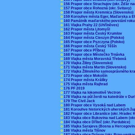
o
156 Prapor obce Strachujov (okr. Žďár n
o
157 Prapor obce Rohozná (okr. Svitavy)
o
158 Prapor města Kremnica (Slovensko
o
159 Korouhve města Eger, Maďarska a 
o
160 Památník maďarského povstání roku
o
161 Vlajka Prahy 22 (Uhříněves)
o
162 Prapor města Litomyšl
o
163 Prapor města Český Krumlov
o
164 Prapor města Cieszyn (Polsko)
o
165 Prapor obce Pszczyna (Polsko)
o
166 Prapor města Český Těšín
o
167 Prapor obce Příbraz
o
168 Prapor obce Městečko Trnávka
o
169 Vlajka města Moravská Třebová
o
170 Vlajka Žiliny (Slovensko)
o
171 Vlajka města Martin (Slovensko)
o
172 Vlajka Žilinského samosprávného kr
o
173 Prapor obce Mokošín
o
174 Prapor města Králíky
o
175 Vlajka města Rajhrad
o
176 PF 2019
o
177 Vlajka na lokomotivě Vectron
o
178 Vlajka na půl žerdi na katedrále v D
o
179 The Civil Jack
o
180 Prapor obce Vysoká nad Labem
o
181 Korouhve historických uherských ž
o
182 Prapor obce Librantice (okr. Hradec 
o
183 Vlajka obce Bukovina nad Labem (ok
o
184 Vlajka obce Dříteč (okr. Pardubice)
o
185 Vlajka Sarajeva (Bosna a Hercegovi
o
186 Vlajka města Tišnov
o
187 Vlajka obce Drásov (okr. Brno-venk