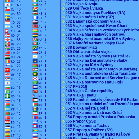
o
028 Vlajka Kuvajtu
o
029 Obří řecká vlajka
o
030 Vlajka městyse Pavlíkov (RA)
o
031 Vlajka města Luže (CR)
o
032 Bahamská obchodní vlajka
o
033 Vlajka společnosti Kwan Chart
o
034 Vlajka Střediska vexilologických inf
o
035 Vlajka Marshallových ostrovů
o
036 vlajky zemí účastníků ICV v Sydney
o
037 Námořní varianta vlajky FIAV
o
038 Bowman Flag
o
039 Obří australská vlajka
o
040 Vlajka města Sydney (Austrálie)
o
041 Vlajky na Dni australské vlajky
o
042 Vlajky na ICV v Sydney
o
043 Vlajka města Launceston (Austrálie)
o
044 Vlajka australského státu Tasmánie
o
045 Vlajka Returned and Service League 
o
046 Vlajka ostrovního státu Fidži
o
047 PF 2016
o
048 Vlajka České republiky
o
049 Vlajka Tibetu
o
050 Pamětní medaile předsedy PS Parla
o
051 Vlajka na radnici města Rožmitálu 
o
052 Vlajka města Dobříš
o
053 Vlajka města Ústí nad Orlicí
o
054 Prapory armád Pruska a Rakouska
o
055 Prapor ČSSD
o
056 Vlajka města Tachov
o
057 Prapory v Poličce (SY)
o
058 Pirátská vlajka v Hradci Králové
o
059 Plechová vlajka Česka