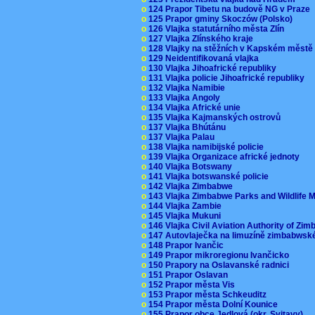
o
124 Prapor Tibetu na budově NG v Praze
o
125 Prapor gminy Skoczów (Polsko)
o
126 Vlajka statutárního města Zlín
o
127 Vlajka Zlínského kraje
o
128 Vlajky na stěžních v Kapském měst
o
129 Neidentifikovaná vlajka
o
130 Vlajka Jihoafrické republiky
o
131 Vlajka policie Jihoafrické republiky
o
132 Vlajka Namibie
o
133 Vlajka Angoly
o
134 Vlajka Africké unie
o
135 Vlajka Kajmanských ostrovů
o
137 Vlajka Bhútánu
o
137 Vlajka Palau
o
138 Vlajka namibijské policie
o
139 Vlajka Organizace africké jednoty
o
140 Vlajka Botswany
o
141 Vlajka botswanské policie
o
142 Vlajka Zimbabwe
o
143 Vlajka Zimbabwe Parks and Wildlife
o
144 Vlajka Zambie
o
145 Vlajka Mukuni
o
146 Vlajka Civil Aviation Authority of Z
o
147 Autovlaječka na limuzíně zimbabwsk
o
148 Prapor Ivančic
o
149 Prapor mikroregionu Ivančicko
o
150 Prapory na Oslavanské radnici
o
151 Prapor Oslavan
o
152 Prapor města Vis
o
153 Prapor města Schkeuditz
o
154 Prapor města Dolní Kounice
o
155 Prapor obce Jedlová (okr. Svitavy)