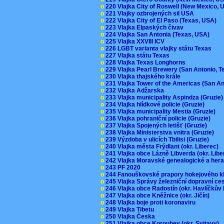
o
220 Vlajka City of Roswell (New Mexico,
o
221 Vlajky ozbrojených sil USA
o
222 Vlajka City of El Paso (Texas, USA)
o
223 Vlajka Elpaských čivav
o
224 Vlajka San Antonia (Texas, USA)
o
225 Vlajka XXVIII ICV
o
226 LGBT varianta vlajky státu Texas
o
227 Vlajka státu Texas
o
228 Vlajka Texas Longhorns
o
229 Vlajka Pearl Brewery (San Antonio, 
o
230 Vlajka thajského krále
o
231 Vlajka Tower of the Americas (San A
o
232 Vlajka Adžarska
o
233 Vlajka municipality Aspindza (Gruzie
o
234 Vlajka hlídkové policie (Gruzie)
o
235 Vlajka municipality Mestia (Gruzie)
o
236 Vlajka pohraniční policie (Gruzie)
o
237 Vlajka Spojených letišť (Gruzie)
o
238 Vlajka Ministerstva vnitra (Gruzie)
o
239 Výzdoba v ulicích Tbilisi (Gruzie)
o
240 Vlajka města Frýdlant (okr. Liberec)
o
241 Vlajka obce Lázně Libverda (okr. Lib
o
242 Vlajka Moravské genealogické a hera
o
243 PF 2020
o
244 Fanouškovské prapory hokejového k
o
245 Vlajka Správy železniční dopravní c
o
246 Vlajka obce Radostín (okr. Havlíčkův
o
247 Vlajka obce Kněžnice (okr. Jičín)
o
248 Vlajka boje proti koronaviru
o
249 Vlajka Tibetu
o
250 Vlajka Česka
o
251 Vlajka obce Korouhev (okr. Svitavy)