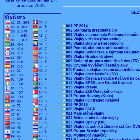
stránky se uskutečnila 27.
prosince 2020.
SEZ
o
001 PF 2014
o
002 Standarta prezidenta ČR
o
003 Vlajky ve vestibulu Poslanecké sn
o
004 Vlajky v Melku (Rakousko)
o
005 Vlajka Bosny a Hercegoviny
o
006 Pomník obětem druhého odboje
o
007 Vlajka Švýcarska a kantonu Graubü
o
008 Vlajka Hradce Králové
o
009 Svěcení praporu obce Nová Ves (ZR
o
010 Chybné vyvěšení české vlajky
o
011 Poutač s vlajkami zemí účastníků s
o
012 Vlajka obce Nedvězí (SY)
o
013 Vlajky Česka a Hradce Králové na pa
o
014 Vlajka SPŠStav v Hradci Králové
o
015 Vlajka Izraele
o
016 Vlajka ZZS Ústeckého kraje
o
017 Prapor Havany (Kuba)
o
018 Vlajka FC Hradec Králové
o
019 PF 2015
o
020 Vlajka FAČR
o
021 Malé státní vlajky
o
022 Svítící motiv české vlajky
o
023 Vlajka Opavy (OP)
o
024 Vlajky účastníků členské schůze Č
o
025 Prapor Srbské republiky
o
026 Motlitební vlaječky
o
027 Námořní vlajky na modelech plachet