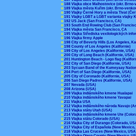
o
188 Vlajka obce Malhostovice (okr. Brno
o
189 Vlajka města Kuřim (okr. Brno-venk
o
190 Vlajky Černé Hory a města Tivat (Če
o
191 Vlajky LGBT a LGBT varianta vlajky K
o
192 US Jack (San Francisco, CA)
o
193 South End Rowing Club (San Francis
o
194 Vlajka města San Francisco, CA
o
195 Vlajka Střediska vexilologických inf
o
196 Vlajka firmy Apple
o
198 City of Beverly Hills (Los Angeles, Ka
o
198 County of Los Angeles (Kalifornie)
o
199 City of Los Angeles (Kalifornie, USA
o
200 City of Long Beach (Kalifornie, USA)
o
201 Huntington Beach - Logo flag (Kalifo
o
202 City of San Diego (Kalifornie, USA)
o
203 Sycuan Band of the Kumeyaay Nation
o
204 Port of San Diego (Kalifornie, USA)
o
205 City of Coronado (Kalifornie, USA)
o
206 San Diego Padres (Kalifornie, USA)
o
207 Nevada (USA)
o
208 Arizona (USA)
o
209 Vlajka indiánského kmene Hualapai
o
210 Vlajka indiánského kmene Yavapai
o
211 Vlajka USA
o
212 Vlajka indiánského národa Navajo (A
o
213 Vlajka státu Utah (USA)
o
214 Vlajka indiánského kmene Ute (Colo
o
215 Vlajka státu Colorado (USA)
o
216 Vlajka City of Durango (Colorado, U
o
217 Vlajka City of Espaňola (New Mexico
o
218 Vlajka Las Cruces (New Mexico, US
o
219 Vlajka Otero County (New Mexico, 