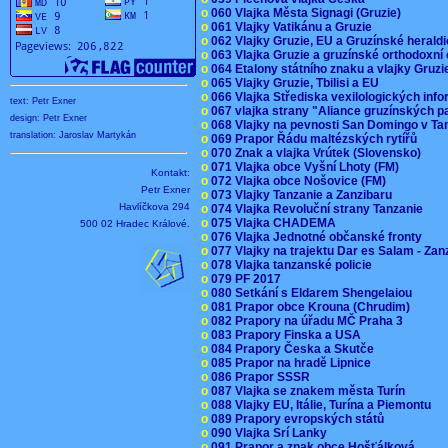
o
060 Vlajka Města Signagi (Gruzie)
o
061 Vlajky Vatikánu a Gruzie
o
062 Vlajky Gruzie, EU a Gruzínské herald
o
063 Vlajka Gruzie a gruzínské orthodoxní
o
064 Etalony státního znaku a vlajky Gruz
o
065 Vlajky Gruzie, Tbilisi a EU
o
066 Vlajka Střediska vexilologických inf
text: Petr Exner
o
067 vlajka strany "Aliance gruzínských p
design: Petr Exner
o
068 Vlajky na pevnosti San Domingo v Ta
translation: Jaroslav Martykán
o
069 Prapor Řádu maltézských rytířů
o
070 Znak a vlajka Vrútek (Slovensko)
o
071 Vlajka obce Vyšní Lhoty (FM)
Kontakt:
o
072 Vlajka obce Nošovice (FM)
Petr Exner
o
073 Vlajky Tanzanie a Zanzibaru
Havlíčkova 294
o
074 Vlajka Revoluční strany Tanzanie
o
075 Vlajka CHADEMA
500 02 Hradec Králové.
o
076 Vlajka Jednotné občanské fronty
o
077 Vlajky na trajektu Dar es Salam - Za
o
078 Vlajka tanzanské policie
o
079 PF 2017
o
080 Setkání s Eldarem Shengelaiou
o
081 Prapor obce Krouna (Chrudim)
o
082 Prapory na úřadu MČ Praha 3
o
083 Prapory Finska a USA
o
084 Prapory Česka a Skutče
o
085 Prapor na hradě Lipnice
o
086 Prapor SSSR
o
087 Vlajka se znakem města Turín
o
088 Vlajky EU, Itálie, Turína a Piemontu
o
089 Prapory evropských států
o
090 Vlajka Srí Lanky
o
091 Prapor a znak obce Hošťálková