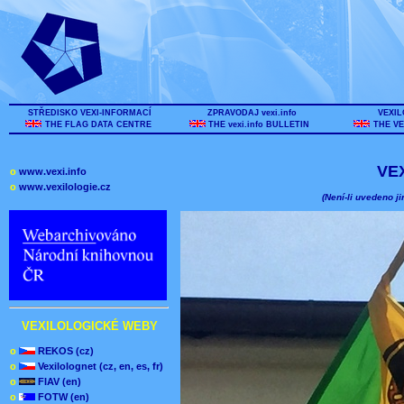
STŘEDISKO VEXI-INFORMACÍ
ZPRAVODAJ vexi.info
VEXIL
THE FLAG DATA CENTRE
THE vexi.info BULLETIN
THE VE
VE
o
www.vexi.info
o
www.vexilologie.cz
(Není-li uvedeno ji
VEXILOLOGICKÉ WEBY
o
REKOS (cz)
o
Vexilolognet (cz, en, es, fr)
o
FIAV (en)
o
FOTW (en)