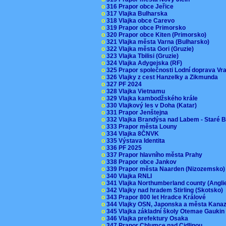
o
316 Prapor obce Jeřice
o
317 Vlajka Bulharska
o
318 Vlajka obce Carevo
o
319 Prapor obce Primorsko
o
320 Prapor obce Kiten (Primorsko)
o
321 Vlajka města Varna (Bulharsko)
o
322 Vlajka města Gori (Gruzie)
o
323 Vlajka Tbilisi (Gruzie)
o
324 Vlajka Adygejska (RF)
o
325 Prapor společnosti Lodní doprava V
o
326 Vlajky z cest Hanzelky a Zikmunda
o
327 PF 2024
o
328 Vlajka Vietnamu
o
329 Vlajka kambodžského krále
o
330 Vlajkový les v Doha (Katar)
o
331 Prapor Jenštejna
o
332 Vlajka Brandýsa nad Labem - Staré 
o
333 Prapor města Louny
o
334 Vlajka 8ČNVK
o
335 Výstava Identita
o
336 PF 2025
o
337 Prapor hlavního města Prahy
o
338 Prapor obce Jankov
o
339 Prapor města Naarden (Nizozemsko
o
340 Vlajka RNLI
o
341 Vlajka Northumberland county (Angl
o
342 Vlajky nad hradem Stirling (Skotsko)
o
343 Prapor 800 let Hradce Králové
o
344 Vlajky OSN, Japonska a města Kan
o
345 Vlajka základní školy Otemae Gauki
o
346 Vlajka prefektury Osaka
o
347 Prapor Chlumce nad Cidlinou