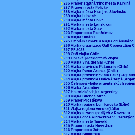
o
286 Prapor statutárního města Karviná
o
287 Prapor města Poličky
o
288 Vlajka města Kranj ve Slovinsku
o
289 Vlajka Lublaně
o
290 Vlajka města Pivka
o
291 Vlajka města Lanškroun
o
292 Vlajka města Štíty
o
293 Prapor obce Postřelmov
o
294 Vlajka Ománu
o
295 Emblém Ománu a vlajka ománského 
o
296 Vlajka organizace Gulf Cooperation
o
297 PF 2023
o
298 Obří vlajka Chile
o
299 Chilská prezidentská vlajka
o
300 Vlajka Viňa del Mar (Chile)
o
301 Vlajka provincie Patagonie (Chile)
o
302 Vlajka Punta Arenas (Chile)
o
303 Vlajka provincie Santa Cruz (Argenti
o
304 Vlajka provincie Ohňová země (Arge
o
305 Čelenová vlajka argentinských vojen
o
306 Vlajka Argentiny
o
307 Historická vlajka Argentiny
o
308 Vlajka Buenos Aires
o
309 Prapor Prostějova
o
310 Vlajka regionu Lombardsko (Itálie)
o
311 Vlajka regionu Veneto (Itálie)
o
312 Vlajky u zvonu padlých v Roveretu
o
313 Vlajka obce Albrechtive v Jizerskýc
o
314 Vlajka města Tanvald
o
315 Prapor města Nový Jičín
o
316 Prapor obce Jeřice
o
317 Vlajka Bulharska