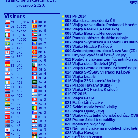
stránky se uskutečnila 27.
SEZ
prosince 2020.
o
001 PF 2014
o
002 Standarta prezidenta ČR
o
003 Vlajky ve vestibulu Poslanecké sn
o
004 Vlajky v Melku (Rakousko)
o
005 Vlajka Bosny a Hercegoviny
o
006 Pomník obětem druhého odboje
o
007 Vlajka Švýcarska a kantonu Graubü
o
008 Vlajka Hradce Králové
o
009 Svěcení praporu obce Nová Ves (ZR
o
010 Chybné vyvěšení české vlajky
o
011 Poutač s vlajkami zemí účastníků s
o
012 Vlajka obce Nedvězí (SY)
o
013 Vlajky Česka a Hradce Králové na pa
o
014 Vlajka SPŠStav v Hradci Králové
o
015 Vlajka Izraele
o
016 Vlajka ZZS Ústeckého kraje
o
017 Prapor Havany (Kuba)
o
018 Vlajka FC Hradec Králové
o
019 PF 2015
o
020 Vlajka FAČR
o
021 Malé státní vlajky
o
022 Svítící motiv české vlajky
o
023 Vlajka Opavy (OP)
o
024 Vlajky účastníků členské schůze Č
o
025 Prapor Srbské republiky
o
026 Motlitební vlaječky
o
027 Námořní vlajky na modelech plachet
o
028 Vlajka Kuvajtu
o
029 Obří řecká vlajka