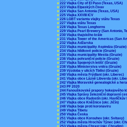
o
222 Vlajka City of El Paso (Texas, USA)
o
223 Vlajka Elpaských čivav
o
224 Vlajka San Antonia (Texas, USA)
o
225 Vlajka XXVIII ICV
o
226 LGBT varianta vlajky státu Texas
o
227 Vlajka státu Texas
o
228 Vlajka Texas Longhorns
o
229 Vlajka Pearl Brewery (San Antonio, 
o
230 Vlajka thajského krále
o
231 Vlajka Tower of the Americas (San A
o
232 Vlajka Adžarska
o
233 Vlajka municipality Aspindza (Gruzie
o
234 Vlajka hlídkové policie (Gruzie)
o
235 Vlajka municipality Mestia (Gruzie)
o
236 Vlajka pohraniční policie (Gruzie)
o
237 Vlajka Spojených letišť (Gruzie)
o
238 Vlajka Ministerstva vnitra (Gruzie)
o
239 Výzdoba v ulicích Tbilisi (Gruzie)
o
240 Vlajka města Frýdlant (okr. Liberec)
o
241 Vlajka obce Lázně Libverda (okr. Lib
o
242 Vlajka Moravské genealogické a hera
o
243 PF 2020
o
244 Fanouškovské prapory hokejového k
o
245 Vlajka Správy železniční dopravní c
o
246 Vlajka obce Radostín (okr. Havlíčkův
o
247 Vlajka obce Kněžnice (okr. Jičín)
o
248 Vlajka boje proti koronaviru
o
249 Vlajka Tibetu
o
250 Vlajka Česka
o
251 Vlajka obce Korouhev (okr. Svitavy)
o
252 Vlajka města Hrochův Týnec (okr. C
o
253 Vlajka města Chrast (okr. Chrudim)