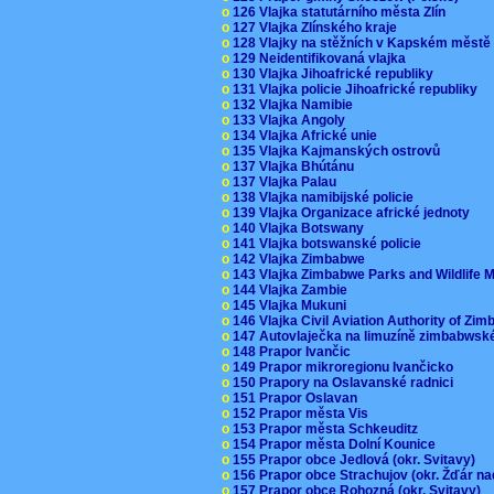
o
126 Vlajka statutárního města Zlín
o
127 Vlajka Zlínského kraje
o
128 Vlajky na stěžních v Kapském měst
o
129 Neidentifikovaná vlajka
o
130 Vlajka Jihoafrické republiky
o
131 Vlajka policie Jihoafrické republiky
o
132 Vlajka Namibie
o
133 Vlajka Angoly
o
134 Vlajka Africké unie
o
135 Vlajka Kajmanských ostrovů
o
137 Vlajka Bhútánu
o
137 Vlajka Palau
o
138 Vlajka namibijské policie
o
139 Vlajka Organizace africké jednoty
o
140 Vlajka Botswany
o
141 Vlajka botswanské policie
o
142 Vlajka Zimbabwe
o
143 Vlajka Zimbabwe Parks and Wildlife
o
144 Vlajka Zambie
o
145 Vlajka Mukuni
o
146 Vlajka Civil Aviation Authority of Z
o
147 Autovlaječka na limuzíně zimbabwsk
o
148 Prapor Ivančic
o
149 Prapor mikroregionu Ivančicko
o
150 Prapory na Oslavanské radnici
o
151 Prapor Oslavan
o
152 Prapor města Vis
o
153 Prapor města Schkeuditz
o
154 Prapor města Dolní Kounice
o
155 Prapor obce Jedlová (okr. Svitavy)
o
156 Prapor obce Strachujov (okr. Žďár n
o
157 Prapor obce Rohozná (okr. Svitavy)