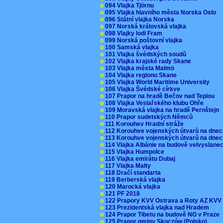
o
094 Vlajka Tjörnu
o
095 Vlajka hlavního města Norska Oslo
o
096 Státní vlajka Norska
o
097 Norská královská vlajka
o
098 Vlajky lodi Fram
o
099 Norská poštovní vlajka
o
100 Samská vlajka
o
101 Vlajka švédských soudů
o
102 Vlajka krajské rady Skane
o
103 Vlajka města Malmö
o
104 Vlajka regionu Skane
o
105 Vlajka World Maritime University
o
106 Vlajka Švédské církve
o
107 Prapor na hradě Bečov nad Teplou
o
108 Vlajka Veslařského klubu Ohře
o
109 Moravská vlajka na hradě Pernštejn
o
110 Prapor sudetských Němců
o
111 Korouhev Hradní stráže
o
112 Korouhve vojenských útvarů na dne
o
113 Korouhve vojenských útvarů na dne
o
114 Vlajka Albánie na budově velvyslane
o
115 Vlajka Humpolce
o
116 Vlajka emirátu Dubaj
o
117 Vlajka Malty
o
118 Dračí standarta
o
119 Berberská vlajka
o
120 Marocká vlajka
o
121 PF 2018
o
122 Prapory KVV Ostrava a Roty AZ KV
o
123 Prezidentská vlajka nad Hradem
o
124 Prapor Tibetu na budově NG v Praze
o
125 Prapor gminy Skoczów (Polsko)