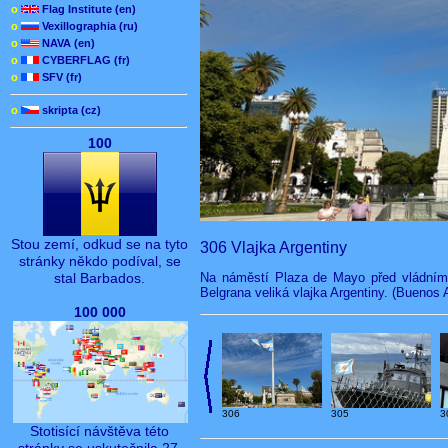
o
Flag Institute (en)
o
Vexillographia (ru)
o
NAVA (en)
o
CYBERFLAG (fr)
o
SFV (fr)
o
skripta (cz)
100
Stou zemí, odkud se na tyto
306 Vlajka Argentiny
stránky někdo podíval, se
stal Barbados.
Na náměstí Plaza de Mayo před vládním
Belgrana veliká vlajka Argentiny. (Buenos 
100 000
3
306
305
Stotisící návštěva této