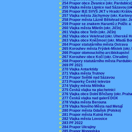
o
254 Prapor obce Živanice (okr. Pardubic
o
255 Vlajka města Lipnice nad Sázavou (o
o
256 Prapor III.E SVVŠ JKT v Hradci Král
o
257 Vlajka města Jáchymov (okr. Karlov
o
258 Prapor města Lázně Bělohrad (okr. J
o
259 Prapor se znakem Harantů z Polžic 
o
260 Vlajka města Miletín (okr. Jičín)
o
261 Vlajka obce Tetín (okr. Jičín)
o
262 Vlajka obce Velehrad (okr. Uherské H
o
263 Vlajka obce Kněžmost (okr. Mladá Bo
o
264 Prapor statutárního města Ostrava
o
265 Korouhev města Frýdek-Místek (okr.
o
266 Prapor olomouckého arcibiskupství
o
267 Korouhev obce Kočí (okr. Chrudim)
o
268 Prapory statutárního města Pardubi
o
269 PF 2021
o
270 Vlajka Antarktidy
o
271 Vlajka města Trutnov
o
272 Prapor Světlé nad Sázavou
o
273 Praporky České televize
o
274 Vlajky města Mělníka
o
275 Česká vlajka na plachetnici
o
276 Vlajka obce Dolní Břežany (okr. Pra
o
277 Česká vlajka nad galerií DOX
o
278 Vlajka města Berouna
o
279 Vlajka Nového Města nad Metují
o
280 Prapor města Gdaňsk (Polsko)
o
281 Prapor města Kutná Hora
o
282 Vlajka města Lovosice
o
283 PF 2022
o
284 Prapor Ukrajiny
o
285 Prapor Mongolska