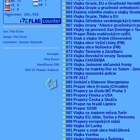
o
062 Vlajky Gruzie, EU a Gruzínské herald
o
063 Vlajka Gruzie a gruzínské orthodoxní
o
064 Etalony státního znaku a vlajky Gruz
o
065 Vlajky Gruzie, Tbilisi a EU
o
066 Vlajka Střediska vexilologických inf
o
067 vlajka strany "Aliance gruzínských p
o
068 Vlajky na pevnosti San Domingo v Ta
text: Petr Exner
o
069 Prapor Řádu maltézských rytířů
design: Petr Exner
o
070 Znak a vlajka Vrútek (Slovensko)
o
071 Vlajka obce Vyšní Lhoty (FM)
translation: Jaroslav Martykán
o
072 Vlajka obce Nošovice (FM)
o
073 Vlajky Tanzanie a Zanzibaru
Kontakt:
o
074 Vlajka Revoluční strany Tanzanie
Petr Exner
o
075 Vlajka CHADEMA
o
076 Vlajka Jednotné občanské fronty
Havlíčkova 294
o
077 Vlajky na trajektu Dar es Salam - Za
500 02 Hradec Králové.
o
078 Vlajka tanzanské policie
o
079 PF 2017
o
080 Setkání s Eldarem Shengelaiou
o
081 Prapor obce Krouna (Chrudim)
o
082 Prapory na úřadu MČ Praha 3
o
083 Prapory Finska a USA
o
084 Prapory Česka a Skutče
o
085 Prapor na hradě Lipnice
o
086 Prapor SSSR
o
087 Vlajka se znakem města Turín
o
088 Vlajky EU, Itálie, Turína a Piemontu
o
089 Prapory evropských států
o
090 Vlajka Srí Lanky
o
091 Prapor a znak obce Hošťálková
o
092 Vlajka Vsetína
o
093 Vlajky Göteborgu a Švédska