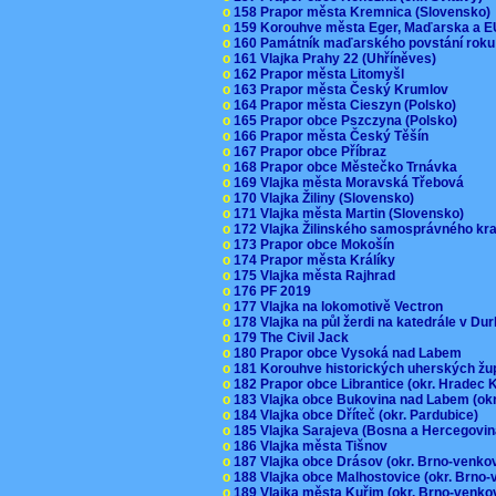
o
158 Prapor města Kremnica (Slovensko
o
159 Korouhve města Eger, Maďarska a 
o
160 Památník maďarského povstání roku
o
161 Vlajka Prahy 22 (Uhříněves)
o
162 Prapor města Litomyšl
o
163 Prapor města Český Krumlov
o
164 Prapor města Cieszyn (Polsko)
o
165 Prapor obce Pszczyna (Polsko)
o
166 Prapor města Český Těšín
o
167 Prapor obce Příbraz
o
168 Prapor obce Městečko Trnávka
o
169 Vlajka města Moravská Třebová
o
170 Vlajka Žiliny (Slovensko)
o
171 Vlajka města Martin (Slovensko)
o
172 Vlajka Žilinského samosprávného kr
o
173 Prapor obce Mokošín
o
174 Prapor města Králíky
o
175 Vlajka města Rajhrad
o
176 PF 2019
o
177 Vlajka na lokomotivě Vectron
o
178 Vlajka na půl žerdi na katedrále v D
o
179 The Civil Jack
o
180 Prapor obce Vysoká nad Labem
o
181 Korouhve historických uherských ž
o
182 Prapor obce Librantice (okr. Hradec 
o
183 Vlajka obce Bukovina nad Labem (ok
o
184 Vlajka obce Dříteč (okr. Pardubice)
o
185 Vlajka Sarajeva (Bosna a Hercegovi
o
186 Vlajka města Tišnov
o
187 Vlajka obce Drásov (okr. Brno-venk
o
188 Vlajka obce Malhostovice (okr. Brno
o
189 Vlajka města Kuřim (okr. Brno-venk