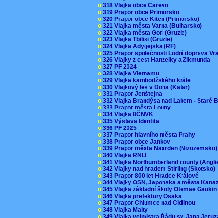
o
318 Vlajka obce Carevo
o
319 Prapor obce Primorsko
o
320 Prapor obce Kiten (Primorsko)
o
321 Vlajka města Varna (Bulharsko)
o
322 Vlajka města Gori (Gruzie)
o
323 Vlajka Tbilisi (Gruzie)
o
324 Vlajka Adygejska (RF)
o
325 Prapor společnosti Lodní doprava V
o
326 Vlajky z cest Hanzelky a Zikmunda
o
327 PF 2024
o
328 Vlajka Vietnamu
o
329 Vlajka kambodžského krále
o
330 Vlajkový les v Doha (Katar)
o
331 Prapor Jenštejna
o
332 Vlajka Brandýsa nad Labem - Staré 
o
333 Prapor města Louny
o
334 Vlajka 8ČNVK
o
335 Výstava Identita
o
336 PF 2025
o
337 Prapor hlavního města Prahy
o
338 Prapor obce Jankov
o
339 Prapor města Naarden (Nizozemsko
o
340 Vlajka RNLI
o
341 Vlajka Northumberland county (Angl
o
342 Vlajky nad hradem Stirling (Skotsko)
o
343 Prapor 800 let Hradce Králové
o
344 Vlajky OSN, Japonska a města Kan
o
345 Vlajka základní školy Otemae Gauki
o
346 Vlajka prefektury Osaka
o
347 Prapor Chlumce nad Cidlinou
o
348 Vlajka Malty
o
349 Vlajka velmistra Řádu sv. Jana Jer