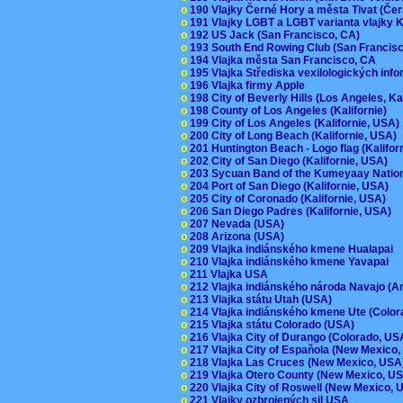
o
190 Vlajky Černé Hory a města Tivat (Če
o
191 Vlajky LGBT a LGBT varianta vlajky K
o
192 US Jack (San Francisco, CA)
o
193 South End Rowing Club (San Francis
o
194 Vlajka města San Francisco, CA
o
195 Vlajka Střediska vexilologických inf
o
196 Vlajka firmy Apple
o
198 City of Beverly Hills (Los Angeles, Ka
o
198 County of Los Angeles (Kalifornie)
o
199 City of Los Angeles (Kalifornie, USA
o
200 City of Long Beach (Kalifornie, USA)
o
201 Huntington Beach - Logo flag (Kalifo
o
202 City of San Diego (Kalifornie, USA)
o
203 Sycuan Band of the Kumeyaay Nation
o
204 Port of San Diego (Kalifornie, USA)
o
205 City of Coronado (Kalifornie, USA)
o
206 San Diego Padres (Kalifornie, USA)
o
207 Nevada (USA)
o
208 Arizona (USA)
o
209 Vlajka indiánského kmene Hualapai
o
210 Vlajka indiánského kmene Yavapai
o
211 Vlajka USA
o
212 Vlajka indiánského národa Navajo (A
o
213 Vlajka státu Utah (USA)
o
214 Vlajka indiánského kmene Ute (Colo
o
215 Vlajka státu Colorado (USA)
o
216 Vlajka City of Durango (Colorado, U
o
217 Vlajka City of Espaňola (New Mexico
o
218 Vlajka Las Cruces (New Mexico, US
o
219 Vlajka Otero County (New Mexico, 
o
220 Vlajka City of Roswell (New Mexico,
o
221 Vlajky ozbrojených sil USA