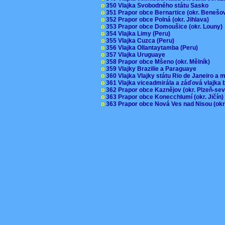
o
350 Vlajka Svobodného státu Sasko
o
351 Prapor obce Bernartice (okr. Beneš
o
352 Prapor obce Polná (okr. Jihlava)
o
353 Prapor obce Domoušice (okr. Louny
o
354 Vlajka Limy (Peru)
o
355 Vlajka Cuzca (Peru)
o
356 Vlajka Ollantaytamba (Peru)
o
357 Vlajka Uruguaye
o
358 Prapor obce Mšeno (okr. Mělník)
o
359 Vlajky Brazilie a Paraguaye
o
360 Vlajka Vlajky státu Rio de Janeiro a 
o
361 Vlajka viceadmirála a záďová vlajka
o
362 Prapor obce Kaznějov (okr. Plzeň-se
o
363 Prapor obce Konecchlumí (okr. Jičín
o
363 Prapor obce Nová Ves nad Nisou (okr