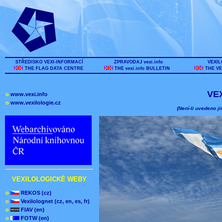
STŘEDISKO VEXI-INFORMACÍ
ZPRAVODAJ vexi.info
VEXIL
THE FLAG DATA CENTRE
THE vexi.info BULLETIN
THE VE
VE
o
www.vexi.info
o
www.vexilologie.cz
(Není-li uvedeno ji
VEXILOLOGICKÉ WEBY
o
REKOS (cz)
o
Vexilolognet (cz, en, es, fr)
o
FIAV (en)
o
FOTW (en)