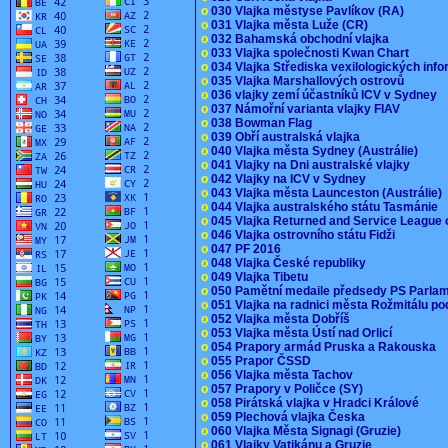
o
030 Vlajka městyse Pavlíkov (RA)
o
031 Vlajka města Luže (CR)
o
032 Bahamská obchodní vlajka
o
033 Vlajka společnosti Kwan Chart
o
034 Vlajka Střediska vexilologických inf
o
035 Vlajka Marshallových ostrovů
o
036 vlajky zemí účastníků ICV v Sydney
o
037 Námořní varianta vlajky FIAV
o
038 Bowman Flag
o
039 Obří australská vlajka
o
040 Vlajka města Sydney (Austrálie)
o
041 Vlajky na Dni australské vlajky
o
042 Vlajky na ICV v Sydney
o
043 Vlajka města Launceston (Austrálie)
o
044 Vlajka australského státu Tasmánie
o
045 Vlajka Returned and Service League 
o
046 Vlajka ostrovního státu Fidži
o
047 PF 2016
o
048 Vlajka České republiky
o
049 Vlajka Tibetu
o
050 Pamětní medaile předsedy PS Parla
o
051 Vlajka na radnici města Rožmitálu 
o
052 Vlajka města Dobříš
o
053 Vlajka města Ústí nad Orlicí
o
054 Prapory armád Pruska a Rakouska
o
055 Prapor ČSSD
o
056 Vlajka města Tachov
o
057 Prapory v Poličce (SY)
o
058 Pirátská vlajka v Hradci Králové
o
059 Plechová vlajka Česka
o
060 Vlajka Města Signagi (Gruzie)
o
061 Vlajky Vatikánu a Gruzie