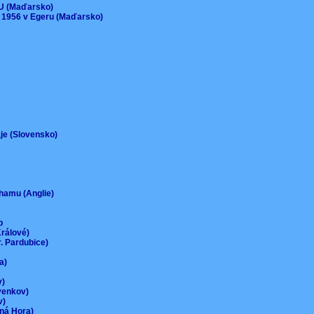
EU (Maďarsko)
 1956 v Egeru (Maďarsko)
aje (Slovensko)
urhamu (Anglie)
up
Králové)
r. Pardubice)
na)
ov)
-venkov)
ov)
rná Hora)