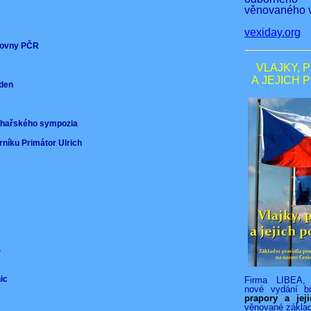
věnovaného v
vexiday.org
ěmovny PČR
VLAJKY, 
A JEJICH 
nden
)
ochařského sympozia
rníku Primátor Ulrich
VS
nic
Firma LIBEA, 
nové vydání b
prapory a jej
věnované zákla