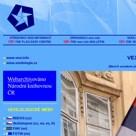
STŘEDISKO VEXI-INFORMACÍ
ZPRAVODAJ vexi.info
VEXIL
THE FLAG DATA CENTRE
THE vexi.info BULLETIN
THE VE
VE
o
www.vexi.info
o
www.vexilologie.cz
(Není-li uvedeno ji
VEXILOLOGICKÉ WEBY
o
REKOS (cz)
o
Vexilolognet (cz, en, es, fr)
o
FIAV (en)
o
FOTW (en)