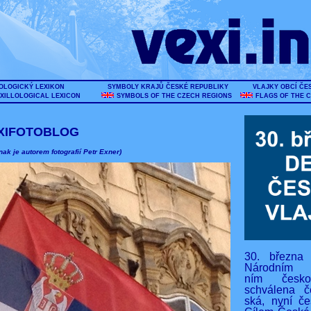
OLOGICKÝ LEXIKON
SYMBOLY KRAJŮ ČESKÉ REPUBLIKY
VLAJKY OBCÍ ČE
XILLOLOGICAL LEXICON
SYMBOLS OF THE CZECH REGIONS
FLAGS OF THE 
XIFOTOBLOG
nak je autorem fotografií Petr Exner)
30. března
Národním s
ním českos
schválena č
ská, nyní če