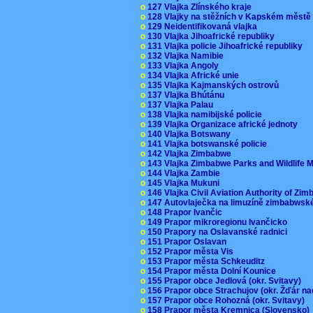
o
127 Vlajka Zlínského kraje
o
128 Vlajky na stěžních v Kapském měst
o
129 Neidentifikovaná vlajka
o
130 Vlajka Jihoafrické republiky
o
131 Vlajka policie Jihoafrické republiky
o
132 Vlajka Namibie
o
133 Vlajka Angoly
o
134 Vlajka Africké unie
o
135 Vlajka Kajmanských ostrovů
o
137 Vlajka Bhútánu
o
137 Vlajka Palau
o
138 Vlajka namibijské policie
o
139 Vlajka Organizace africké jednoty
o
140 Vlajka Botswany
o
141 Vlajka botswanské policie
o
142 Vlajka Zimbabwe
o
143 Vlajka Zimbabwe Parks and Wildlife
o
144 Vlajka Zambie
o
145 Vlajka Mukuni
o
146 Vlajka Civil Aviation Authority of Z
o
147 Autovlaječka na limuzíně zimbabwsk
o
148 Prapor Ivančic
o
149 Prapor mikroregionu Ivančicko
o
150 Prapory na Oslavanské radnici
o
151 Prapor Oslavan
o
152 Prapor města Vis
o
153 Prapor města Schkeuditz
o
154 Prapor města Dolní Kounice
o
155 Prapor obce Jedlová (okr. Svitavy)
o
156 Prapor obce Strachujov (okr. Žďár n
o
157 Prapor obce Rohozná (okr. Svitavy)
o
158 Prapor města Kremnica (Slovensko