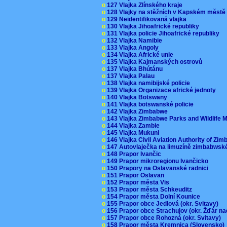
o
127 Vlajka Zlínského kraje
o
128 Vlajky na stěžních v Kapském měst
o
129 Neidentifikovaná vlajka
o
130 Vlajka Jihoafrické republiky
o
131 Vlajka policie Jihoafrické republiky
o
132 Vlajka Namibie
o
133 Vlajka Angoly
o
134 Vlajka Africké unie
o
135 Vlajka Kajmanských ostrovů
o
137 Vlajka Bhútánu
o
137 Vlajka Palau
o
138 Vlajka namibijské policie
o
139 Vlajka Organizace africké jednoty
o
140 Vlajka Botswany
o
141 Vlajka botswanské policie
o
142 Vlajka Zimbabwe
o
143 Vlajka Zimbabwe Parks and Wildlife
o
144 Vlajka Zambie
o
145 Vlajka Mukuni
o
146 Vlajka Civil Aviation Authority of Z
o
147 Autovlaječka na limuzíně zimbabwsk
o
148 Prapor Ivančic
o
149 Prapor mikroregionu Ivančicko
o
150 Prapory na Oslavanské radnici
o
151 Prapor Oslavan
o
152 Prapor města Vis
o
153 Prapor města Schkeuditz
o
154 Prapor města Dolní Kounice
o
155 Prapor obce Jedlová (okr. Svitavy)
o
156 Prapor obce Strachujov (okr. Žďár n
o
157 Prapor obce Rohozná (okr. Svitavy)
o
158 Prapor města Kremnica (Slovensko