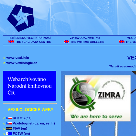
STŘEDISKO VEXI-INFORMACÍ
ZPRAVODAJ vexi.info
VEXIL
THE FLAG DATA CENTRE
THE vexi.info BULLETIN
THE VE
VE
o
www.vexi.info
o
www.vexilologie.cz
(Není-li uvedeno ji
VEXILOLOGICKÉ WEBY
o
REKOS (cz)
o
Vexilolognet (cz, en, es, fr)
o
FIAV (en)
o
FOTW (en)