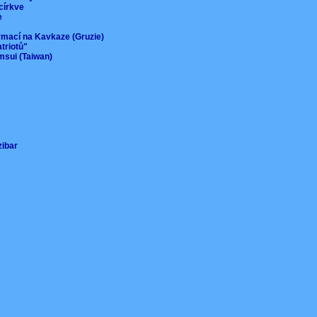
 církve
ie
ormací na Kavkaze (Gruzie)
atriotů"
msui (Taiwan)
nzibar