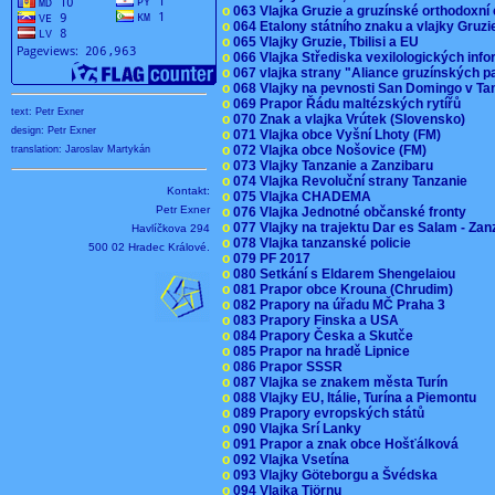
o
063 Vlajka Gruzie a gruzínské orthodoxní
o
064 Etalony státního znaku a vlajky Gruz
o
065 Vlajky Gruzie, Tbilisi a EU
o
066 Vlajka Střediska vexilologických inf
o
067 vlajka strany "Aliance gruzínských p
o
068 Vlajky na pevnosti San Domingo v Ta
o
069 Prapor Řádu maltézských rytířů
text: Petr Exner
o
070 Znak a vlajka Vrútek (Slovensko)
design: Petr Exner
o
071 Vlajka obce Vyšní Lhoty (FM)
o
072 Vlajka obce Nošovice (FM)
translation: Jaroslav Martykán
o
073 Vlajky Tanzanie a Zanzibaru
o
074 Vlajka Revoluční strany Tanzanie
Kontakt:
o
075 Vlajka CHADEMA
Petr Exner
o
076 Vlajka Jednotné občanské fronty
o
077 Vlajky na trajektu Dar es Salam - Za
Havlíčkova 294
o
078 Vlajka tanzanské policie
500 02 Hradec Králové.
o
079 PF 2017
o
080 Setkání s Eldarem Shengelaiou
o
081 Prapor obce Krouna (Chrudim)
o
082 Prapory na úřadu MČ Praha 3
o
083 Prapory Finska a USA
o
084 Prapory Česka a Skutče
o
085 Prapor na hradě Lipnice
o
086 Prapor SSSR
o
087 Vlajka se znakem města Turín
o
088 Vlajky EU, Itálie, Turína a Piemontu
o
089 Prapory evropských států
o
090 Vlajka Srí Lanky
o
091 Prapor a znak obce Hošťálková
o
092 Vlajka Vsetína
o
093 Vlajky Göteborgu a Švédska
o
094 Vlajka Tjörnu