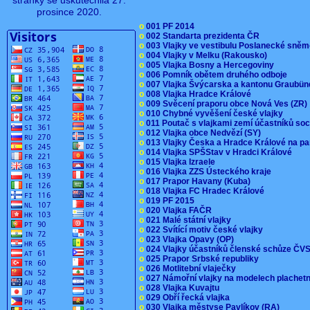
stránky se uskutečnila 27.
prosince 2020.
o
001 PF 2014
o
002 Standarta prezidenta ČR
o
003 Vlajky ve vestibulu Poslanecké sn
o
004 Vlajky v Melku (Rakousko)
o
005 Vlajka Bosny a Hercegoviny
o
006 Pomník obětem druhého odboje
o
007 Vlajka Švýcarska a kantonu Graubü
o
008 Vlajka Hradce Králové
o
009 Svěcení praporu obce Nová Ves (ZR
o
010 Chybné vyvěšení české vlajky
o
011 Poutač s vlajkami zemí účastníků s
o
012 Vlajka obce Nedvězí (SY)
o
013 Vlajky Česka a Hradce Králové na pa
o
014 Vlajka SPŠStav v Hradci Králové
o
015 Vlajka Izraele
o
016 Vlajka ZZS Ústeckého kraje
o
017 Prapor Havany (Kuba)
o
018 Vlajka FC Hradec Králové
o
019 PF 2015
o
020 Vlajka FAČR
o
021 Malé státní vlajky
o
022 Svítící motiv české vlajky
o
023 Vlajka Opavy (OP)
o
024 Vlajky účastníků členské schůze Č
o
025 Prapor Srbské republiky
o
026 Motlitební vlaječky
o
027 Námořní vlajky na modelech plachet
o
028 Vlajka Kuvajtu
o
029 Obří řecká vlajka
o
030 Vlajka městyse Pavlíkov (RA)