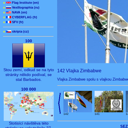
o
Flag Institute (en)
o
Vexillographia (ru)
o
NAVA (en)
o
CYBERFLAG (fr)
o
SFV (fr)
o
skripta (cz)
100
Stou zemí, odkud se na tyto
142 Vlajka Zimbabwe
stránky někdo podíval, se
Vlajka Zimbabwe spolu s vlajkou Zimbabwe
stal Barbados.
100 000
142
141
1
Stotisící návštěva této
SEZ