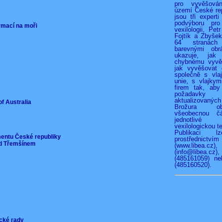
pro vyvěšová
území České rep
jsou tři experti
podvýboru pro
ormací na moři
vexilologii, Pet
Fojtík a Zbyše
64 stranác
barevnými obr
ukazuje, jak
chybnému vyvěš
jak vyvěšovat 
společně s vla
unie, s vlajkymi
firem tak, aby
požadav
aktualizovan
of Australia
Brožura o
všeobecnou čá
jednotliv
vexilologickou te
Publikaci l
mentu České republiky
prostřednict
pod Třemšínem
(www.libea.c
(info@libea
(485161059) ne
(485160520).
ické rady