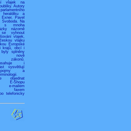
ní vlajek na
ubliky. Autory
 parlamentního
 heraldiku a
r Exner, Pavel
k Svoboda. Na
h s mnoha
ázky názorně
 se vyhnout
ování vlajek,
českou vlajku
jkou Evropské
 krajů, obcí i
 byly splněny
ky nově
ých zákonů.
bsahuje i
st vysvětlují
é pojmy a
rminologii.
ze objednat
vím E-Shopu
z), e-mailem
.cz), faxem
bo telefonicky