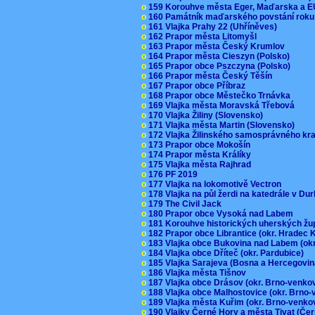
o
159 Korouhve města Eger, Maďarska a 
o
160 Památník maďarského povstání roku
o
161 Vlajka Prahy 22 (Uhříněves)
o
162 Prapor města Litomyšl
o
163 Prapor města Český Krumlov
o
164 Prapor města Cieszyn (Polsko)
o
165 Prapor obce Pszczyna (Polsko)
o
166 Prapor města Český Těšín
o
167 Prapor obce Příbraz
o
168 Prapor obce Městečko Trnávka
o
169 Vlajka města Moravská Třebová
o
170 Vlajka Žiliny (Slovensko)
o
171 Vlajka města Martin (Slovensko)
o
172 Vlajka Žilinského samosprávného kr
o
173 Prapor obce Mokošín
o
174 Prapor města Králíky
o
175 Vlajka města Rajhrad
o
176 PF 2019
o
177 Vlajka na lokomotivě Vectron
o
178 Vlajka na půl žerdi na katedrále v D
o
179 The Civil Jack
o
180 Prapor obce Vysoká nad Labem
o
181 Korouhve historických uherských ž
o
182 Prapor obce Librantice (okr. Hradec 
o
183 Vlajka obce Bukovina nad Labem (ok
o
184 Vlajka obce Dříteč (okr. Pardubice)
o
185 Vlajka Sarajeva (Bosna a Hercegovi
o
186 Vlajka města Tišnov
o
187 Vlajka obce Drásov (okr. Brno-venk
o
188 Vlajka obce Malhostovice (okr. Brno
o
189 Vlajka města Kuřim (okr. Brno-venk
o
190 Vlajky Černé Hory a města Tivat (Če