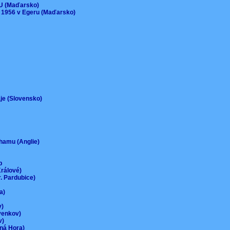
EU (Maďarsko)
 1956 v Egeru (Maďarsko)
aje (Slovensko)
urhamu (Anglie)
up
Králové)
r. Pardubice)
na)
ov)
-venkov)
ov)
rná Hora)