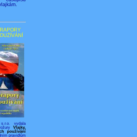
lajkám.
PRAPORY
POUŹÍVÁNÍ
s.r.o. vydala
rožury
Vlajky,
ich používání
dním pravidlům