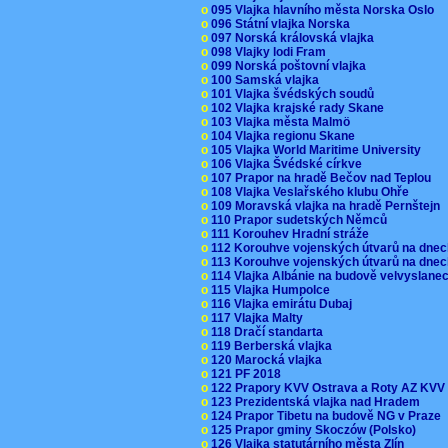
o
095 Vlajka hlavního města Norska Oslo
o
096 Státní vlajka Norska
o
097 Norská královská vlajka
o
098 Vlajky lodi Fram
o
099 Norská poštovní vlajka
o
100 Samská vlajka
o
101 Vlajka švédských soudů
o
102 Vlajka krajské rady Skane
o
103 Vlajka města Malmö
o
104 Vlajka regionu Skane
o
105 Vlajka World Maritime University
o
106 Vlajka Švédské církve
o
107 Prapor na hradě Bečov nad Teplou
o
108 Vlajka Veslařského klubu Ohře
o
109 Moravská vlajka na hradě Pernštejn
o
110 Prapor sudetských Němců
o
111 Korouhev Hradní stráže
o
112 Korouhve vojenských útvarů na dne
o
113 Korouhve vojenských útvarů na dne
o
114 Vlajka Albánie na budově velvyslane
o
115 Vlajka Humpolce
o
116 Vlajka emirátu Dubaj
o
117 Vlajka Malty
o
118 Dračí standarta
o
119 Berberská vlajka
o
120 Marocká vlajka
o
121 PF 2018
o
122 Prapory KVV Ostrava a Roty AZ KV
o
123 Prezidentská vlajka nad Hradem
o
124 Prapor Tibetu na budově NG v Praze
o
125 Prapor gminy Skoczów (Polsko)
o
126 Vlajka statutárního města Zlín