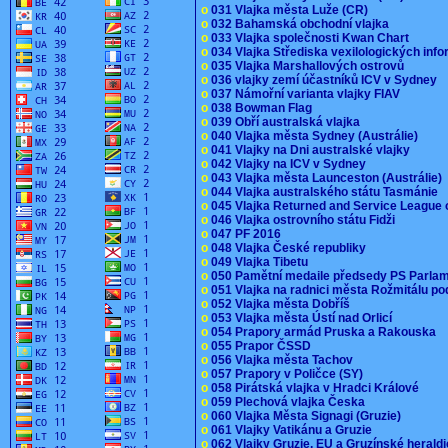
o
031 Vlajka města Luže (CR)
o
032 Bahamská obchodní vlajka
o
033 Vlajka společnosti Kwan Chart
o
034 Vlajka Střediska vexilologických inf
o
035 Vlajka Marshallových ostrovů
o
036 vlajky zemí účastníků ICV v Sydney
o
037 Námořní varianta vlajky FIAV
o
038 Bowman Flag
o
039 Obří australská vlajka
o
040 Vlajka města Sydney (Austrálie)
o
041 Vlajky na Dni australské vlajky
o
042 Vlajky na ICV v Sydney
o
043 Vlajka města Launceston (Austrálie)
o
044 Vlajka australského státu Tasmánie
o
045 Vlajka Returned and Service League 
o
046 Vlajka ostrovního státu Fidži
o
047 PF 2016
o
048 Vlajka České republiky
o
049 Vlajka Tibetu
o
050 Pamětní medaile předsedy PS Parla
o
051 Vlajka na radnici města Rožmitálu 
o
052 Vlajka města Dobříš
o
053 Vlajka města Ústí nad Orlicí
o
054 Prapory armád Pruska a Rakouska
o
055 Prapor ČSSD
o
056 Vlajka města Tachov
o
057 Prapory v Poličce (SY)
o
058 Pirátská vlajka v Hradci Králové
o
059 Plechová vlajka Česka
o
060 Vlajka Města Signagi (Gruzie)
o
061 Vlajky Vatikánu a Gruzie
o
062 Vlajky Gruzie, EU a Gruzínské herald