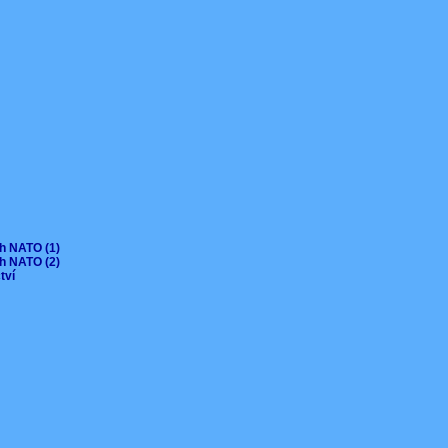
ch NATO (1)
ch NATO (2)
ctví
V