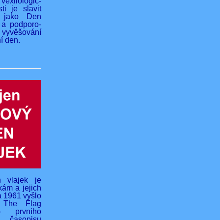
vexilologic-
ti je slavit
 jako Den
 a podporo-
yvěšování
í den.
 vlajek je
kám a jejich
na 1961 vyšlo
o The Flag
- prvního
 časopisu