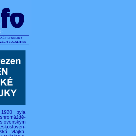
SKÉ REPUBLIKY
CZECH LOCALITIES
 1920 byla
hromáždě-
lovenským
eskosloven-
ská, vlajka.