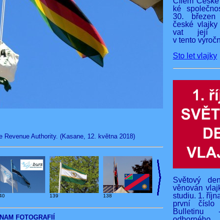
Cílem České 
ké společnos
30. březen
české vlajky
vat její v
v tento výročn
Sto let vlajky
 Revenue Authority. (Kasane, 12. května 2018)
Světový den
věnován vlaj
studiu. 1. říj
40
139
138
první čísl
Bulletinu 
NAM FOTOGRAFIÍ
odborného