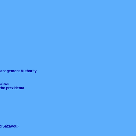
ě
 Management Authority
imbabwe
ého prezidenta
ad Sázavou)
)