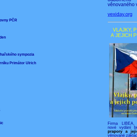
věnovaného v
vexiday.org
ěmovny PČR
VLAJKY, 
A JEJICH 
nden
)
ochařského sympozia
rníku Primátor Ulrich
VS
nic
Firma LIBEA, 
nové vydání b
prapory a jej
věnované zákla