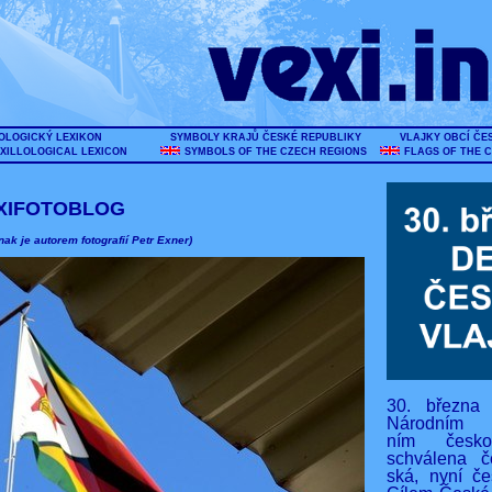
OLOGICKÝ LEXIKON
SYMBOLY KRAJŮ ČESKÉ REPUBLIKY
VLAJKY OBCÍ ČE
XILLOLOGICAL LEXICON
SYMBOLS OF THE CZECH REGIONS
FLAGS OF THE 
XIFOTOBLOG
nak je autorem fotografií Petr Exner)
30. března
Národním s
ním českos
schválena č
ská, nyní če