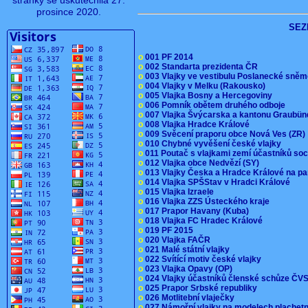
stránky se uskutečnila 27.
prosince 2020.
SEZ
o
001 PF 2014
o
002 Standarta prezidenta ČR
o
003 Vlajky ve vestibulu Poslanecké sn
o
004 Vlajky v Melku (Rakousko)
o
005 Vlajka Bosny a Hercegoviny
o
006 Pomník obětem druhého odboje
o
007 Vlajka Švýcarska a kantonu Graubü
o
008 Vlajka Hradce Králové
o
009 Svěcení praporu obce Nová Ves (ZR
o
010 Chybné vyvěšení české vlajky
o
011 Poutač s vlajkami zemí účastníků s
o
012 Vlajka obce Nedvězí (SY)
o
013 Vlajky Česka a Hradce Králové na pa
o
014 Vlajka SPŠStav v Hradci Králové
o
015 Vlajka Izraele
o
016 Vlajka ZZS Ústeckého kraje
o
017 Prapor Havany (Kuba)
o
018 Vlajka FC Hradec Králové
o
019 PF 2015
o
020 Vlajka FAČR
o
021 Malé státní vlajky
o
022 Svítící motiv české vlajky
o
023 Vlajka Opavy (OP)
o
024 Vlajky účastníků členské schůze Č
o
025 Prapor Srbské republiky
o
026 Motlitební vlaječky
o
027 Námořní vlajky na modelech plachet