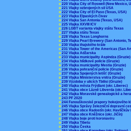
o
220 Vlajka City of Roswell (New Mexico,
o
221 Vlajky ozbrojených sil USA
o
222 Vlajka City of El Paso (Texas, USA)
o
223 Vlajka Elpaských čivav
o
224 Vlajka San Antonia (Texas, USA)
o
225 Vlajka XXVIII ICV
o
226 LGBT varianta vlajky státu Texas
o
227 Vlajka státu Texas
o
228 Vlajka Texas Longhorns
o
229 Vlajka Pearl Brewery (San Antonio, 
o
230 Vlajka thajského krále
o
231 Vlajka Tower of the Americas (San A
o
232 Vlajka Adžarska
o
233 Vlajka municipality Aspindza (Gruzie
o
234 Vlajka hlídkové policie (Gruzie)
o
235 Vlajka municipality Mestia (Gruzie)
o
236 Vlajka pohraniční policie (Gruzie)
o
237 Vlajka Spojených letišť (Gruzie)
o
238 Vlajka Ministerstva vnitra (Gruzie)
o
239 Výzdoba v ulicích Tbilisi (Gruzie)
o
240 Vlajka města Frýdlant (okr. Liberec)
o
241 Vlajka obce Lázně Libverda (okr. Lib
o
242 Vlajka Moravské genealogické a hera
o
243 PF 2020
o
244 Fanouškovské prapory hokejového k
o
245 Vlajka Správy železniční dopravní c
o
246 Vlajka obce Radostín (okr. Havlíčkův
o
247 Vlajka obce Kněžnice (okr. Jičín)
o
248 Vlajka boje proti koronaviru
o
249 Vlajka Tibetu
o
250 Vlajka Česka
o
251 Vlajka obce Korouhev (okr. Svitavy)