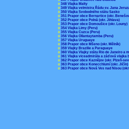
o
348 Vlajka Malty
o
349 Vlajka velmistra Řádu sv. Jana Jer
o
350 Vlajka Svobodného státu Sasko
o
351 Prapor obce Bernartice (okr. Beneš
o
352 Prapor obce Polná (okr. Jihlava)
o
353 Prapor obce Domoušice (okr. Louny
o
354 Vlajka Limy (Peru)
o
355 Vlajka Cuzca (Peru)
o
356 Vlajka Ollantaytamba (Peru)
o
357 Vlajka Uruguaye
o
358 Prapor obce Mšeno (okr. Mělník)
o
359 Vlajky Brazilie a Paraguaye
o
360 Vlajka Vlajky státu Rio de Janeiro a 
o
361 Vlajka viceadmirála a záďová vlajka
o
362 Prapor obce Kaznějov (okr. Plzeň-se
o
363 Prapor obce Konecchlumí (okr. Jičín
o
363 Prapor obce Nová Ves nad Nisou (okr