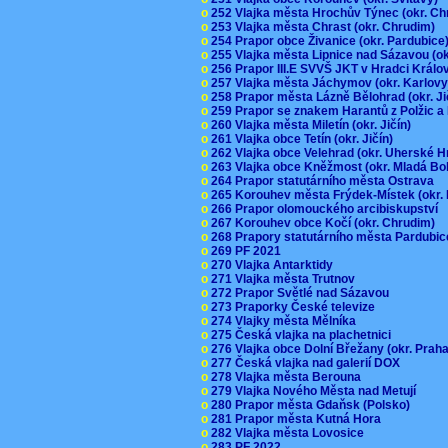
o
252 Vlajka města Hrochův Týnec (okr. C
o
253 Vlajka města Chrast (okr. Chrudim)
o
254 Prapor obce Živanice (okr. Pardubic
o
255 Vlajka města Lipnice nad Sázavou (o
o
256 Prapor III.E SVVŠ JKT v Hradci Král
o
257 Vlajka města Jáchymov (okr. Karlov
o
258 Prapor města Lázně Bělohrad (okr. J
o
259 Prapor se znakem Harantů z Polžic 
o
260 Vlajka města Miletín (okr. Jičín)
o
261 Vlajka obce Tetín (okr. Jičín)
o
262 Vlajka obce Velehrad (okr. Uherské H
o
263 Vlajka obce Kněžmost (okr. Mladá Bo
o
264 Prapor statutárního města Ostrava
o
265 Korouhev města Frýdek-Místek (okr.
o
266 Prapor olomouckého arcibiskupství
o
267 Korouhev obce Kočí (okr. Chrudim)
o
268 Prapory statutárního města Pardubi
o
269 PF 2021
o
270 Vlajka Antarktidy
o
271 Vlajka města Trutnov
o
272 Prapor Světlé nad Sázavou
o
273 Praporky České televize
o
274 Vlajky města Mělníka
o
275 Česká vlajka na plachetnici
o
276 Vlajka obce Dolní Břežany (okr. Pra
o
277 Česká vlajka nad galerií DOX
o
278 Vlajka města Berouna
o
279 Vlajka Nového Města nad Metují
o
280 Prapor města Gdaňsk (Polsko)
o
281 Prapor města Kutná Hora
o
282 Vlajka města Lovosice
o
283 PF 2022