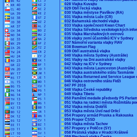
o
028 Vlajka Kuvajtu
o
029 Obří řecká vlajka
o
030 Vlajka městyse Pavlíkov (RA)
o
031 Vlajka města Luže (CR)
o
032 Bahamská obchodní vlajka
o
033 Vlajka společnosti Kwan Chart
o
034 Vlajka Střediska vexilologických inf
o
035 Vlajka Marshallových ostrovů
o
036 vlajky zemí účastníků ICV v Sydney
o
037 Námořní varianta vlajky FIAV
o
038 Bowman Flag
o
039 Obří australská vlajka
o
040 Vlajka města Sydney (Austrálie)
o
041 Vlajky na Dni australské vlajky
o
042 Vlajky na ICV v Sydney
o
043 Vlajka města Launceston (Austrálie)
o
044 Vlajka australského státu Tasmánie
o
045 Vlajka Returned and Service League 
o
046 Vlajka ostrovního státu Fidži
o
047 PF 2016
o
048 Vlajka České republiky
o
049 Vlajka Tibetu
o
050 Pamětní medaile předsedy PS Parla
o
051 Vlajka na radnici města Rožmitálu 
o
052 Vlajka města Dobříš
o
053 Vlajka města Ústí nad Orlicí
o
054 Prapory armád Pruska a Rakouska
o
055 Prapor ČSSD
o
056 Vlajka města Tachov
o
057 Prapory v Poličce (SY)
o
058 Pirátská vlajka v Hradci Králové
o
059 Plechová vlajka Česka