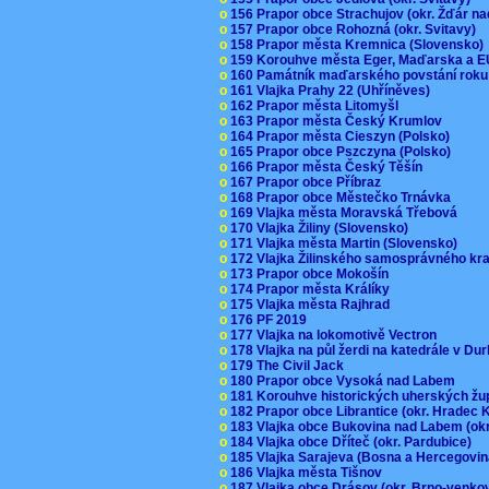
o
156 Prapor obce Strachujov (okr. Žďár n
o
157 Prapor obce Rohozná (okr. Svitavy)
o
158 Prapor města Kremnica (Slovensko
o
159 Korouhve města Eger, Maďarska a 
o
160 Památník maďarského povstání roku
o
161 Vlajka Prahy 22 (Uhříněves)
o
162 Prapor města Litomyšl
o
163 Prapor města Český Krumlov
o
164 Prapor města Cieszyn (Polsko)
o
165 Prapor obce Pszczyna (Polsko)
o
166 Prapor města Český Těšín
o
167 Prapor obce Příbraz
o
168 Prapor obce Městečko Trnávka
o
169 Vlajka města Moravská Třebová
o
170 Vlajka Žiliny (Slovensko)
o
171 Vlajka města Martin (Slovensko)
o
172 Vlajka Žilinského samosprávného kr
o
173 Prapor obce Mokošín
o
174 Prapor města Králíky
o
175 Vlajka města Rajhrad
o
176 PF 2019
o
177 Vlajka na lokomotivě Vectron
o
178 Vlajka na půl žerdi na katedrále v D
o
179 The Civil Jack
o
180 Prapor obce Vysoká nad Labem
o
181 Korouhve historických uherských ž
o
182 Prapor obce Librantice (okr. Hradec 
o
183 Vlajka obce Bukovina nad Labem (ok
o
184 Vlajka obce Dříteč (okr. Pardubice)
o
185 Vlajka Sarajeva (Bosna a Hercegovi
o
186 Vlajka města Tišnov
o
187 Vlajka obce Drásov (okr. Brno-venk