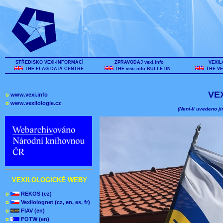
STŘEDISKO VEXI-INFORMACÍ
ZPRAVODAJ vexi.info
VEXIL
THE FLAG DATA CENTRE
THE vexi.info BULLETIN
THE VE
VE
o
www.vexi.info
o
www.vexilologie.cz
(Není-li uvedeno ji
VEXILOLOGICKÉ WEBY
o
REKOS (cz)
o
Vexilolognet (cz, en, es, fr)
o
FIAV (en)
o
FOTW (en)