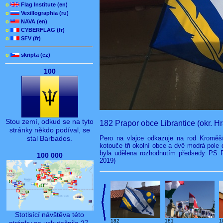
o
Flag Institute (en)
o
Vexillographia (ru)
o
NAVA (en)
o
CYBERFLAG (fr)
o
SFV (fr)
o
skripta (cz)
100
Stou zemí, odkud se na tyto
182 Prapor obce Librantice (okr. H
stránky někdo podíval, se
Pero na vlajce odkazuje na rod Kroměší
stal Barbados.
kotouče tři okolní obce a dvě modrá pole 
byla udělena rozhodnutím předsedy PS P
100 000
2019)
Stotisící návštěva této
182
181
1