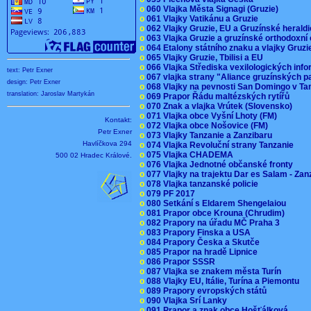
o
060 Vlajka Města Signagi (Gruzie)
o
061 Vlajky Vatikánu a Gruzie
o
062 Vlajky Gruzie, EU a Gruzínské herald
o
063 Vlajka Gruzie a gruzínské orthodoxní
o
064 Etalony státního znaku a vlajky Gruz
o
065 Vlajky Gruzie, Tbilisi a EU
o
066 Vlajka Střediska vexilologických inf
text: Petr Exner
o
067 vlajka strany "Aliance gruzínských p
design: Petr Exner
o
068 Vlajky na pevnosti San Domingo v Ta
translation: Jaroslav Martykán
o
069 Prapor Řádu maltézských rytířů
o
070 Znak a vlajka Vrútek (Slovensko)
o
071 Vlajka obce Vyšní Lhoty (FM)
Kontakt:
o
072 Vlajka obce Nošovice (FM)
Petr Exner
o
073 Vlajky Tanzanie a Zanzibaru
Havlíčkova 294
o
074 Vlajka Revoluční strany Tanzanie
o
075 Vlajka CHADEMA
500 02 Hradec Králové.
o
076 Vlajka Jednotné občanské fronty
o
077 Vlajky na trajektu Dar es Salam - Za
o
078 Vlajka tanzanské policie
o
079 PF 2017
o
080 Setkání s Eldarem Shengelaiou
o
081 Prapor obce Krouna (Chrudim)
o
082 Prapory na úřadu MČ Praha 3
o
083 Prapory Finska a USA
o
084 Prapory Česka a Skutče
o
085 Prapor na hradě Lipnice
o
086 Prapor SSSR
o
087 Vlajka se znakem města Turín
o
088 Vlajky EU, Itálie, Turína a Piemontu
o
089 Prapory evropských států
o
090 Vlajka Srí Lanky
o
091 Prapor a znak obce Hošťálková