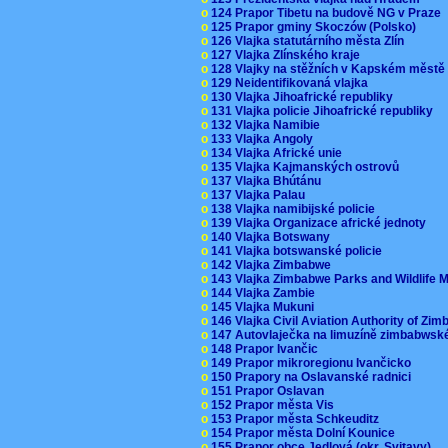
o
124 Prapor Tibetu na budově NG v Praze
o
125 Prapor gminy Skoczów (Polsko)
o
126 Vlajka statutárního města Zlín
o
127 Vlajka Zlínského kraje
o
128 Vlajky na stěžních v Kapském měst
o
129 Neidentifikovaná vlajka
o
130 Vlajka Jihoafrické republiky
o
131 Vlajka policie Jihoafrické republiky
o
132 Vlajka Namibie
o
133 Vlajka Angoly
o
134 Vlajka Africké unie
o
135 Vlajka Kajmanských ostrovů
o
137 Vlajka Bhútánu
o
137 Vlajka Palau
o
138 Vlajka namibijské policie
o
139 Vlajka Organizace africké jednoty
o
140 Vlajka Botswany
o
141 Vlajka botswanské policie
o
142 Vlajka Zimbabwe
o
143 Vlajka Zimbabwe Parks and Wildlife
o
144 Vlajka Zambie
o
145 Vlajka Mukuni
o
146 Vlajka Civil Aviation Authority of Z
o
147 Autovlaječka na limuzíně zimbabwsk
o
148 Prapor Ivančic
o
149 Prapor mikroregionu Ivančicko
o
150 Prapory na Oslavanské radnici
o
151 Prapor Oslavan
o
152 Prapor města Vis
o
153 Prapor města Schkeuditz
o
154 Prapor města Dolní Kounice
o
155 Prapor obce Jedlová (okr. Svitavy)