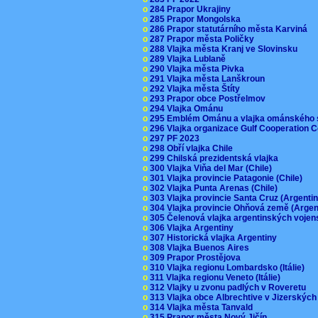
o
284 Prapor Ukrajiny
o
285 Prapor Mongolska
o
286 Prapor statutárního města Karviná
o
287 Prapor města Poličky
o
288 Vlajka města Kranj ve Slovinsku
o
289 Vlajka Lublaně
o
290 Vlajka města Pivka
o
291 Vlajka města Lanškroun
o
292 Vlajka města Štíty
o
293 Prapor obce Postřelmov
o
294 Vlajka Ománu
o
295 Emblém Ománu a vlajka ománského 
o
296 Vlajka organizace Gulf Cooperation
o
297 PF 2023
o
298 Obří vlajka Chile
o
299 Chilská prezidentská vlajka
o
300 Vlajka Viňa del Mar (Chile)
o
301 Vlajka provincie Patagonie (Chile)
o
302 Vlajka Punta Arenas (Chile)
o
303 Vlajka provincie Santa Cruz (Argenti
o
304 Vlajka provincie Ohňová země (Arge
o
305 Čelenová vlajka argentinských vojen
o
306 Vlajka Argentiny
o
307 Historická vlajka Argentiny
o
308 Vlajka Buenos Aires
o
309 Prapor Prostějova
o
310 Vlajka regionu Lombardsko (Itálie)
o
311 Vlajka regionu Veneto (Itálie)
o
312 Vlajky u zvonu padlých v Roveretu
o
313 Vlajka obce Albrechtive v Jizerskýc
o
314 Vlajka města Tanvald
o
315 Prapor města Nový Jičín