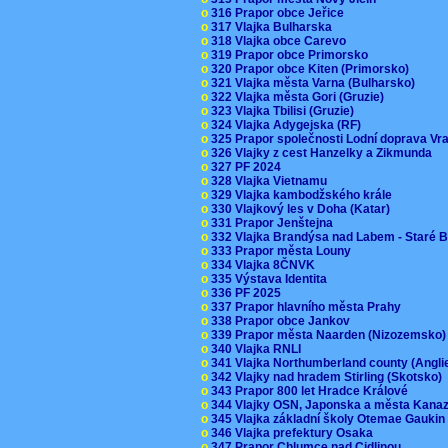
o
316 Prapor obce Jeřice
o
317 Vlajka Bulharska
o
318 Vlajka obce Carevo
o
319 Prapor obce Primorsko
o
320 Prapor obce Kiten (Primorsko)
o
321 Vlajka města Varna (Bulharsko)
o
322 Vlajka města Gori (Gruzie)
o
323 Vlajka Tbilisi (Gruzie)
o
324 Vlajka Adygejska (RF)
o
325 Prapor společnosti Lodní doprava V
o
326 Vlajky z cest Hanzelky a Zikmunda
o
327 PF 2024
o
328 Vlajka Vietnamu
o
329 Vlajka kambodžského krále
o
330 Vlajkový les v Doha (Katar)
o
331 Prapor Jenštejna
o
332 Vlajka Brandýsa nad Labem - Staré 
o
333 Prapor města Louny
o
334 Vlajka 8ČNVK
o
335 Výstava Identita
o
336 PF 2025
o
337 Prapor hlavního města Prahy
o
338 Prapor obce Jankov
o
339 Prapor města Naarden (Nizozemsko
o
340 Vlajka RNLI
o
341 Vlajka Northumberland county (Angl
o
342 Vlajky nad hradem Stirling (Skotsko)
o
343 Prapor 800 let Hradce Králové
o
344 Vlajky OSN, Japonska a města Kan
o
345 Vlajka základní školy Otemae Gauki
o
346 Vlajka prefektury Osaka
o
347 Prapor Chlumce nad Cidlinou