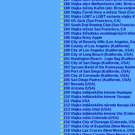
o
188 Vlajka obce Malhostovice (okr. Brno
o
189 Vlajka města Kuřim (okr. Brno-venk
o
190 Vlajky Černé Hory a města Tivat (Če
o
191 Vlajky LGBT a LGBT varianta vlajky K
o
192 US Jack (San Francisco, CA)
o
193 South End Rowing Club (San Francis
o
194 Vlajka města San Francisco, CA
o
195 Vlajka Střediska vexilologických inf
o
196 Vlajka firmy Apple
o
198 City of Beverly Hills (Los Angeles, Ka
o
198 County of Los Angeles (Kalifornie)
o
199 City of Los Angeles (Kalifornie, USA
o
200 City of Long Beach (Kalifornie, USA)
o
201 Huntington Beach - Logo flag (Kalifo
o
202 City of San Diego (Kalifornie, USA)
o
203 Sycuan Band of the Kumeyaay Nation
o
204 Port of San Diego (Kalifornie, USA)
o
205 City of Coronado (Kalifornie, USA)
o
206 San Diego Padres (Kalifornie, USA)
o
207 Nevada (USA)
o
208 Arizona (USA)
o
209 Vlajka indiánského kmene Hualapai
o
210 Vlajka indiánského kmene Yavapai
o
211 Vlajka USA
o
212 Vlajka indiánského národa Navajo (A
o
213 Vlajka státu Utah (USA)
o
214 Vlajka indiánského kmene Ute (Colo
o
215 Vlajka státu Colorado (USA)
o
216 Vlajka City of Durango (Colorado, U
o
217 Vlajka City of Espaňola (New Mexico
o
218 Vlajka Las Cruces (New Mexico, US
o
219 Vlajka Otero County (New Mexico, 