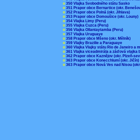
o
350 Vlajka Svobodného státu Sasko
o
351 Prapor obce Bernartice (okr. Beneš
o
352 Prapor obce Polná (okr. Jihlava)
o
353 Prapor obce Domoušice (okr. Louny
o
354 Vlajka Limy (Peru)
o
355 Vlajka Cuzca (Peru)
o
356 Vlajka Ollantaytamba (Peru)
o
357 Vlajka Uruguaye
o
358 Prapor obce Mšeno (okr. Mělník)
o
359 Vlajky Brazilie a Paraguaye
o
360 Vlajka Vlajky státu Rio de Janeiro a 
o
361 Vlajka viceadmirála a záďová vlajka
o
362 Prapor obce Kaznějov (okr. Plzeň-se
o
363 Prapor obce Konecchlumí (okr. Jičín
o
363 Prapor obce Nová Ves nad Nisou (okr