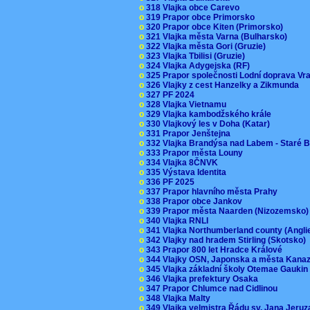
o
318 Vlajka obce Carevo
o
319 Prapor obce Primorsko
o
320 Prapor obce Kiten (Primorsko)
o
321 Vlajka města Varna (Bulharsko)
o
322 Vlajka města Gori (Gruzie)
o
323 Vlajka Tbilisi (Gruzie)
o
324 Vlajka Adygejska (RF)
o
325 Prapor společnosti Lodní doprava V
o
326 Vlajky z cest Hanzelky a Zikmunda
o
327 PF 2024
o
328 Vlajka Vietnamu
o
329 Vlajka kambodžského krále
o
330 Vlajkový les v Doha (Katar)
o
331 Prapor Jenštejna
o
332 Vlajka Brandýsa nad Labem - Staré 
o
333 Prapor města Louny
o
334 Vlajka 8ČNVK
o
335 Výstava Identita
o
336 PF 2025
o
337 Prapor hlavního města Prahy
o
338 Prapor obce Jankov
o
339 Prapor města Naarden (Nizozemsko
o
340 Vlajka RNLI
o
341 Vlajka Northumberland county (Angl
o
342 Vlajky nad hradem Stirling (Skotsko)
o
343 Prapor 800 let Hradce Králové
o
344 Vlajky OSN, Japonska a města Kan
o
345 Vlajka základní školy Otemae Gauki
o
346 Vlajka prefektury Osaka
o
347 Prapor Chlumce nad Cidlinou
o
348 Vlajka Malty
o
349 Vlajka velmistra Řádu sv. Jana Jer