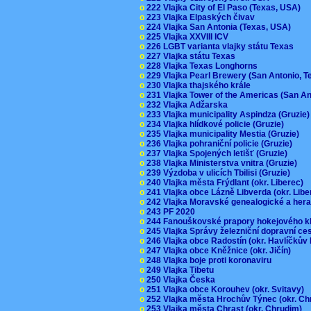
o
222 Vlajka City of El Paso (Texas, USA)
o
223 Vlajka Elpaských čivav
o
224 Vlajka San Antonia (Texas, USA)
o
225 Vlajka XXVIII ICV
o
226 LGBT varianta vlajky státu Texas
o
227 Vlajka státu Texas
o
228 Vlajka Texas Longhorns
o
229 Vlajka Pearl Brewery (San Antonio, 
o
230 Vlajka thajského krále
o
231 Vlajka Tower of the Americas (San A
o
232 Vlajka Adžarska
o
233 Vlajka municipality Aspindza (Gruzie
o
234 Vlajka hlídkové policie (Gruzie)
o
235 Vlajka municipality Mestia (Gruzie)
o
236 Vlajka pohraniční policie (Gruzie)
o
237 Vlajka Spojených letišť (Gruzie)
o
238 Vlajka Ministerstva vnitra (Gruzie)
o
239 Výzdoba v ulicích Tbilisi (Gruzie)
o
240 Vlajka města Frýdlant (okr. Liberec)
o
241 Vlajka obce Lázně Libverda (okr. Lib
o
242 Vlajka Moravské genealogické a hera
o
243 PF 2020
o
244 Fanouškovské prapory hokejového k
o
245 Vlajka Správy železniční dopravní c
o
246 Vlajka obce Radostín (okr. Havlíčkův
o
247 Vlajka obce Kněžnice (okr. Jičín)
o
248 Vlajka boje proti koronaviru
o
249 Vlajka Tibetu
o
250 Vlajka Česka
o
251 Vlajka obce Korouhev (okr. Svitavy)
o
252 Vlajka města Hrochův Týnec (okr. C
o
253 Vlajka města Chrast (okr. Chrudim)