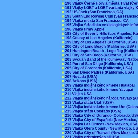
o
190 Vlajky Černé Hory a města Tivat (Če
o
191 Vlajky LGBT a LGBT varianta vlajky K
o
192 US Jack (San Francisco, CA)
o
193 South End Rowing Club (San Francis
o
194 Vlajka města San Francisco, CA
o
195 Vlajka Střediska vexilologických inf
o
196 Vlajka firmy Apple
o
198 City of Beverly Hills (Los Angeles, Ka
o
198 County of Los Angeles (Kalifornie)
o
199 City of Los Angeles (Kalifornie, USA
o
200 City of Long Beach (Kalifornie, USA)
o
201 Huntington Beach - Logo flag (Kalifo
o
202 City of San Diego (Kalifornie, USA)
o
203 Sycuan Band of the Kumeyaay Nation
o
204 Port of San Diego (Kalifornie, USA)
o
205 City of Coronado (Kalifornie, USA)
o
206 San Diego Padres (Kalifornie, USA)
o
207 Nevada (USA)
o
208 Arizona (USA)
o
209 Vlajka indiánského kmene Hualapai
o
210 Vlajka indiánského kmene Yavapai
o
211 Vlajka USA
o
212 Vlajka indiánského národa Navajo (A
o
213 Vlajka státu Utah (USA)
o
214 Vlajka indiánského kmene Ute (Colo
o
215 Vlajka státu Colorado (USA)
o
216 Vlajka City of Durango (Colorado, U
o
217 Vlajka City of Espaňola (New Mexico
o
218 Vlajka Las Cruces (New Mexico, US
o
219 Vlajka Otero County (New Mexico, 
o
220 Vlajka City of Roswell (New Mexico,
o
221 Vlajky ozbrojených sil USA