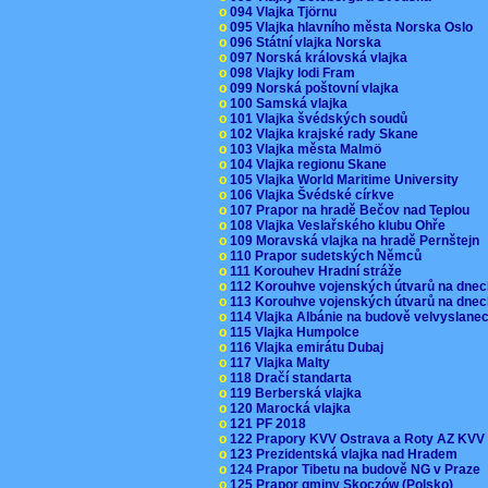
o
094 Vlajka Tjörnu
o
095 Vlajka hlavního města Norska Oslo
o
096 Státní vlajka Norska
o
097 Norská královská vlajka
o
098 Vlajky lodi Fram
o
099 Norská poštovní vlajka
o
100 Samská vlajka
o
101 Vlajka švédských soudů
o
102 Vlajka krajské rady Skane
o
103 Vlajka města Malmö
o
104 Vlajka regionu Skane
o
105 Vlajka World Maritime University
o
106 Vlajka Švédské církve
o
107 Prapor na hradě Bečov nad Teplou
o
108 Vlajka Veslařského klubu Ohře
o
109 Moravská vlajka na hradě Pernštejn
o
110 Prapor sudetských Němců
o
111 Korouhev Hradní stráže
o
112 Korouhve vojenských útvarů na dne
o
113 Korouhve vojenských útvarů na dne
o
114 Vlajka Albánie na budově velvyslane
o
115 Vlajka Humpolce
o
116 Vlajka emirátu Dubaj
o
117 Vlajka Malty
o
118 Dračí standarta
o
119 Berberská vlajka
o
120 Marocká vlajka
o
121 PF 2018
o
122 Prapory KVV Ostrava a Roty AZ KV
o
123 Prezidentská vlajka nad Hradem
o
124 Prapor Tibetu na budově NG v Praze
o
125 Prapor gminy Skoczów (Polsko)