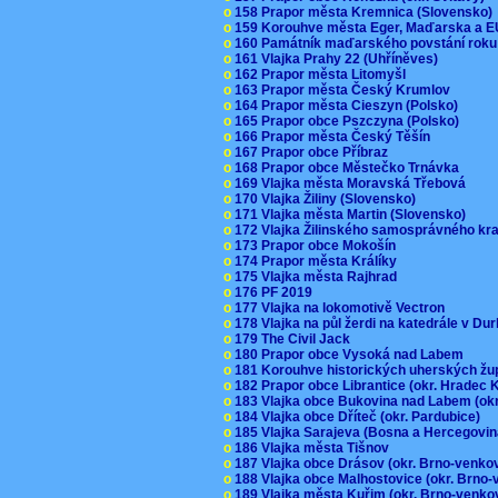
o
158 Prapor města Kremnica (Slovensko
o
159 Korouhve města Eger, Maďarska a 
o
160 Památník maďarského povstání roku
o
161 Vlajka Prahy 22 (Uhříněves)
o
162 Prapor města Litomyšl
o
163 Prapor města Český Krumlov
o
164 Prapor města Cieszyn (Polsko)
o
165 Prapor obce Pszczyna (Polsko)
o
166 Prapor města Český Těšín
o
167 Prapor obce Příbraz
o
168 Prapor obce Městečko Trnávka
o
169 Vlajka města Moravská Třebová
o
170 Vlajka Žiliny (Slovensko)
o
171 Vlajka města Martin (Slovensko)
o
172 Vlajka Žilinského samosprávného kr
o
173 Prapor obce Mokošín
o
174 Prapor města Králíky
o
175 Vlajka města Rajhrad
o
176 PF 2019
o
177 Vlajka na lokomotivě Vectron
o
178 Vlajka na půl žerdi na katedrále v D
o
179 The Civil Jack
o
180 Prapor obce Vysoká nad Labem
o
181 Korouhve historických uherských ž
o
182 Prapor obce Librantice (okr. Hradec 
o
183 Vlajka obce Bukovina nad Labem (ok
o
184 Vlajka obce Dříteč (okr. Pardubice)
o
185 Vlajka Sarajeva (Bosna a Hercegovi
o
186 Vlajka města Tišnov
o
187 Vlajka obce Drásov (okr. Brno-venk
o
188 Vlajka obce Malhostovice (okr. Brno
o
189 Vlajka města Kuřim (okr. Brno-venk