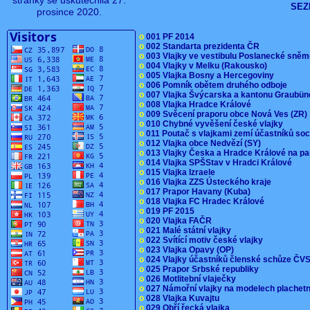
stránky se uskutečnila 27.
SEZ
prosince 2020.
o
001 PF 2014
o
002 Standarta prezidenta ČR
o
003 Vlajky ve vestibulu Poslanecké sn
o
004 Vlajky v Melku (Rakousko)
o
005 Vlajka Bosny a Hercegoviny
o
006 Pomník obětem druhého odboje
o
007 Vlajka Švýcarska a kantonu Graubü
o
008 Vlajka Hradce Králové
o
009 Svěcení praporu obce Nová Ves (ZR
o
010 Chybné vyvěšení české vlajky
o
011 Poutač s vlajkami zemí účastníků s
o
012 Vlajka obce Nedvězí (SY)
o
013 Vlajky Česka a Hradce Králové na pa
o
014 Vlajka SPŠStav v Hradci Králové
o
015 Vlajka Izraele
o
016 Vlajka ZZS Ústeckého kraje
o
017 Prapor Havany (Kuba)
o
018 Vlajka FC Hradec Králové
o
019 PF 2015
o
020 Vlajka FAČR
o
021 Malé státní vlajky
o
022 Svítící motiv české vlajky
o
023 Vlajka Opavy (OP)
o
024 Vlajky účastníků členské schůze Č
o
025 Prapor Srbské republiky
o
026 Motlitební vlaječky
o
027 Námořní vlajky na modelech plachet
o
028 Vlajka Kuvajtu
o
029 Obří řecká vlajka