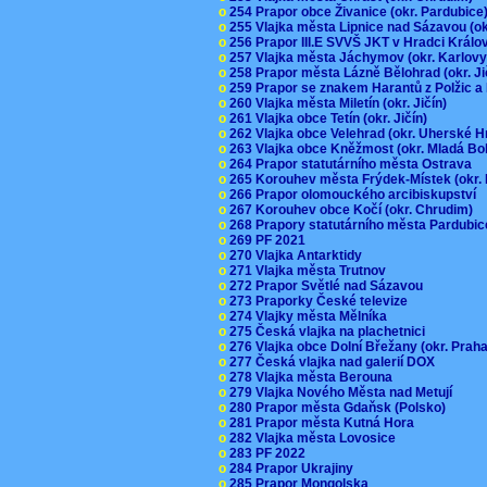
o
254 Prapor obce Živanice (okr. Pardubic
o
255 Vlajka města Lipnice nad Sázavou (o
o
256 Prapor III.E SVVŠ JKT v Hradci Král
o
257 Vlajka města Jáchymov (okr. Karlov
o
258 Prapor města Lázně Bělohrad (okr. J
o
259 Prapor se znakem Harantů z Polžic 
o
260 Vlajka města Miletín (okr. Jičín)
o
261 Vlajka obce Tetín (okr. Jičín)
o
262 Vlajka obce Velehrad (okr. Uherské H
o
263 Vlajka obce Kněžmost (okr. Mladá Bo
o
264 Prapor statutárního města Ostrava
o
265 Korouhev města Frýdek-Místek (okr.
o
266 Prapor olomouckého arcibiskupství
o
267 Korouhev obce Kočí (okr. Chrudim)
o
268 Prapory statutárního města Pardubi
o
269 PF 2021
o
270 Vlajka Antarktidy
o
271 Vlajka města Trutnov
o
272 Prapor Světlé nad Sázavou
o
273 Praporky České televize
o
274 Vlajky města Mělníka
o
275 Česká vlajka na plachetnici
o
276 Vlajka obce Dolní Břežany (okr. Pra
o
277 Česká vlajka nad galerií DOX
o
278 Vlajka města Berouna
o
279 Vlajka Nového Města nad Metují
o
280 Prapor města Gdaňsk (Polsko)
o
281 Prapor města Kutná Hora
o
282 Vlajka města Lovosice
o
283 PF 2022
o
284 Prapor Ukrajiny
o
285 Prapor Mongolska