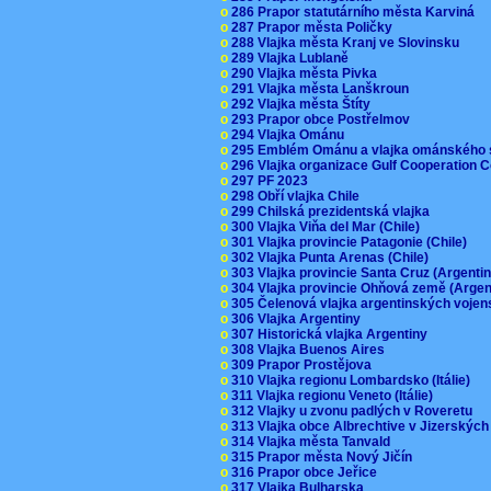
o
286 Prapor statutárního města Karviná
o
287 Prapor města Poličky
o
288 Vlajka města Kranj ve Slovinsku
o
289 Vlajka Lublaně
o
290 Vlajka města Pivka
o
291 Vlajka města Lanškroun
o
292 Vlajka města Štíty
o
293 Prapor obce Postřelmov
o
294 Vlajka Ománu
o
295 Emblém Ománu a vlajka ománského 
o
296 Vlajka organizace Gulf Cooperation
o
297 PF 2023
o
298 Obří vlajka Chile
o
299 Chilská prezidentská vlajka
o
300 Vlajka Viňa del Mar (Chile)
o
301 Vlajka provincie Patagonie (Chile)
o
302 Vlajka Punta Arenas (Chile)
o
303 Vlajka provincie Santa Cruz (Argenti
o
304 Vlajka provincie Ohňová země (Arge
o
305 Čelenová vlajka argentinských vojen
o
306 Vlajka Argentiny
o
307 Historická vlajka Argentiny
o
308 Vlajka Buenos Aires
o
309 Prapor Prostějova
o
310 Vlajka regionu Lombardsko (Itálie)
o
311 Vlajka regionu Veneto (Itálie)
o
312 Vlajky u zvonu padlých v Roveretu
o
313 Vlajka obce Albrechtive v Jizerskýc
o
314 Vlajka města Tanvald
o
315 Prapor města Nový Jičín
o
316 Prapor obce Jeřice
o
317 Vlajka Bulharska