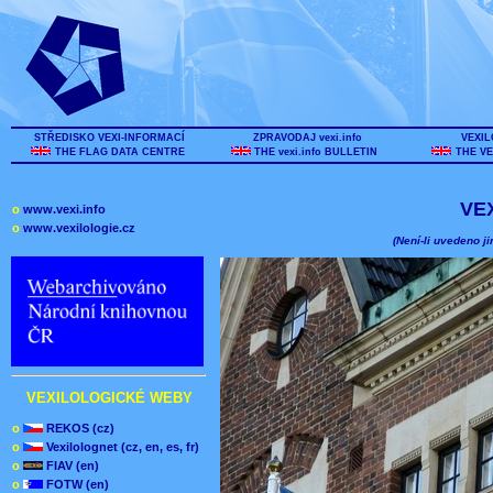
STŘEDISKO VEXI-INFORMACÍ
ZPRAVODAJ vexi.info
VEXIL
THE FLAG DATA CENTRE
THE vexi.info BULLETIN
THE VE
VE
o
www.vexi.info
o
www.vexilologie.cz
(Není-li uvedeno ji
VEXILOLOGICKÉ WEBY
o
REKOS (cz)
o
Vexilolognet (cz, en, es, fr)
o
FIAV (en)
o
FOTW (en)