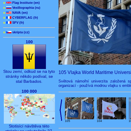
o
Flag Institute (en)
o
Vexillographia (ru)
o
NAVA (en)
o
CYBERFLAG (fr)
o
SFV (fr)
o
skripta (cz)
100
Stou zemí, odkud se na tyto
105 Vlajka World Maritime Universi
stránky někdo podíval, se
Světová námořní univerzita založená s
stal Barbados.
organizací - používá modrou vlajku s emb
100 000
105
104
1
Stotisící návštěva této