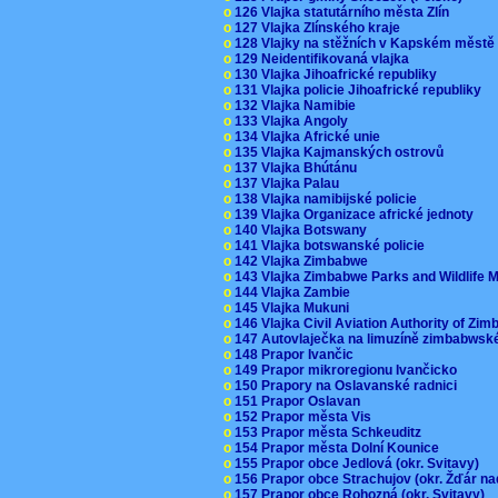
o
126 Vlajka statutárního města Zlín
o
127 Vlajka Zlínského kraje
o
128 Vlajky na stěžních v Kapském měst
o
129 Neidentifikovaná vlajka
o
130 Vlajka Jihoafrické republiky
o
131 Vlajka policie Jihoafrické republiky
o
132 Vlajka Namibie
o
133 Vlajka Angoly
o
134 Vlajka Africké unie
o
135 Vlajka Kajmanských ostrovů
o
137 Vlajka Bhútánu
o
137 Vlajka Palau
o
138 Vlajka namibijské policie
o
139 Vlajka Organizace africké jednoty
o
140 Vlajka Botswany
o
141 Vlajka botswanské policie
o
142 Vlajka Zimbabwe
o
143 Vlajka Zimbabwe Parks and Wildlife
o
144 Vlajka Zambie
o
145 Vlajka Mukuni
o
146 Vlajka Civil Aviation Authority of Z
o
147 Autovlaječka na limuzíně zimbabwsk
o
148 Prapor Ivančic
o
149 Prapor mikroregionu Ivančicko
o
150 Prapory na Oslavanské radnici
o
151 Prapor Oslavan
o
152 Prapor města Vis
o
153 Prapor města Schkeuditz
o
154 Prapor města Dolní Kounice
o
155 Prapor obce Jedlová (okr. Svitavy)
o
156 Prapor obce Strachujov (okr. Žďár n
o
157 Prapor obce Rohozná (okr. Svitavy)