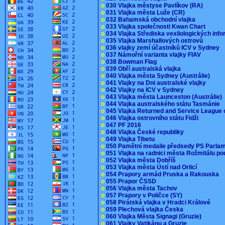
o
030 Vlajka městyse Pavlíkov (RA)
o
031 Vlajka města Luže (CR)
o
032 Bahamská obchodní vlajka
o
033 Vlajka společnosti Kwan Chart
o
034 Vlajka Střediska vexilologických inf
o
035 Vlajka Marshallových ostrovů
o
036 vlajky zemí účastníků ICV v Sydney
o
037 Námořní varianta vlajky FIAV
o
038 Bowman Flag
o
039 Obří australská vlajka
o
040 Vlajka města Sydney (Austrálie)
o
041 Vlajky na Dni australské vlajky
o
042 Vlajky na ICV v Sydney
o
043 Vlajka města Launceston (Austrálie)
o
044 Vlajka australského státu Tasmánie
o
045 Vlajka Returned and Service League 
o
046 Vlajka ostrovního státu Fidži
o
047 PF 2016
o
048 Vlajka České republiky
o
049 Vlajka Tibetu
o
050 Pamětní medaile předsedy PS Parla
o
051 Vlajka na radnici města Rožmitálu 
o
052 Vlajka města Dobříš
o
053 Vlajka města Ústí nad Orlicí
o
054 Prapory armád Pruska a Rakouska
o
055 Prapor ČSSD
o
056 Vlajka města Tachov
o
057 Prapory v Poličce (SY)
o
058 Pirátská vlajka v Hradci Králové
o
059 Plechová vlajka Česka
o
060 Vlajka Města Signagi (Gruzie)
o
061 Vlajky Vatikánu a Gruzie