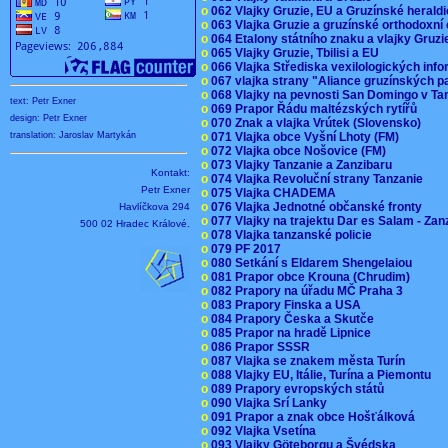
o
062 Vlajky Gruzie, EU a Gruzínské herald
o
063 Vlajka Gruzie a gruzínské orthodoxní
o
064 Etalony státního znaku a vlajky Gruz
o
065 Vlajky Gruzie, Tbilisi a EU
o
066 Vlajka Střediska vexilologických inf
o
067 vlajka strany "Aliance gruzínských p
o
068 Vlajky na pevnosti San Domingo v Ta
text: Petr Exner
o
069 Prapor Řádu maltézských rytířů
design: Petr Exner
o
070 Znak a vlajka Vrútek (Slovensko)
o
071 Vlajka obce Vyšní Lhoty (FM)
translation: Jaroslav Martykán
o
072 Vlajka obce Nošovice (FM)
o
073 Vlajky Tanzanie a Zanzibaru
Kontakt:
o
074 Vlajka Revoluční strany Tanzanie
Petr Exner
o
075 Vlajka CHADEMA
o
076 Vlajka Jednotné občanské fronty
Havlíčkova 294
o
077 Vlajky na trajektu Dar es Salam - Za
500 02 Hradec Králové.
o
078 Vlajka tanzanské policie
o
079 PF 2017
o
080 Setkání s Eldarem Shengelaiou
o
081 Prapor obce Krouna (Chrudim)
o
082 Prapory na úřadu MČ Praha 3
o
083 Prapory Finska a USA
o
084 Prapory Česka a Skutče
o
085 Prapor na hradě Lipnice
o
086 Prapor SSSR
o
087 Vlajka se znakem města Turín
o
088 Vlajky EU, Itálie, Turína a Piemontu
o
089 Prapory evropských států
o
090 Vlajka Srí Lanky
o
091 Prapor a znak obce Hošťálková
o
092 Vlajka Vsetína
o
093 Vlajky Göteborgu a Švédska