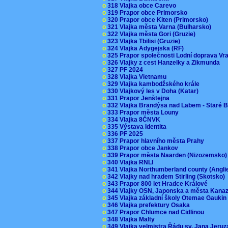
o
318 Vlajka obce Carevo
o
319 Prapor obce Primorsko
o
320 Prapor obce Kiten (Primorsko)
o
321 Vlajka města Varna (Bulharsko)
o
322 Vlajka města Gori (Gruzie)
o
323 Vlajka Tbilisi (Gruzie)
o
324 Vlajka Adygejska (RF)
o
325 Prapor společnosti Lodní doprava V
o
326 Vlajky z cest Hanzelky a Zikmunda
o
327 PF 2024
o
328 Vlajka Vietnamu
o
329 Vlajka kambodžského krále
o
330 Vlajkový les v Doha (Katar)
o
331 Prapor Jenštejna
o
332 Vlajka Brandýsa nad Labem - Staré 
o
333 Prapor města Louny
o
334 Vlajka 8ČNVK
o
335 Výstava Identita
o
336 PF 2025
o
337 Prapor hlavního města Prahy
o
338 Prapor obce Jankov
o
339 Prapor města Naarden (Nizozemsko
o
340 Vlajka RNLI
o
341 Vlajka Northumberland county (Angl
o
342 Vlajky nad hradem Stirling (Skotsko)
o
343 Prapor 800 let Hradce Králové
o
344 Vlajky OSN, Japonska a města Kan
o
345 Vlajka základní školy Otemae Gauki
o
346 Vlajka prefektury Osaka
o
347 Prapor Chlumce nad Cidlinou
o
348 Vlajka Malty
o
349 Vlajka velmistra Řádu sv. Jana Jer