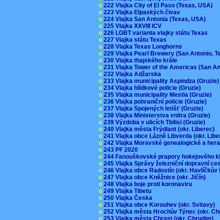
o
222 Vlajka City of El Paso (Texas, USA)
o
223 Vlajka Elpaských čivav
o
224 Vlajka San Antonia (Texas, USA)
o
225 Vlajka XXVIII ICV
o
226 LGBT varianta vlajky státu Texas
o
227 Vlajka státu Texas
o
228 Vlajka Texas Longhorns
o
229 Vlajka Pearl Brewery (San Antonio, 
o
230 Vlajka thajského krále
o
231 Vlajka Tower of the Americas (San A
o
232 Vlajka Adžarska
o
233 Vlajka municipality Aspindza (Gruzie
o
234 Vlajka hlídkové policie (Gruzie)
o
235 Vlajka municipality Mestia (Gruzie)
o
236 Vlajka pohraniční policie (Gruzie)
o
237 Vlajka Spojených letišť (Gruzie)
o
238 Vlajka Ministerstva vnitra (Gruzie)
o
239 Výzdoba v ulicích Tbilisi (Gruzie)
o
240 Vlajka města Frýdlant (okr. Liberec)
o
241 Vlajka obce Lázně Libverda (okr. Lib
o
242 Vlajka Moravské genealogické a hera
o
243 PF 2020
o
244 Fanouškovské prapory hokejového k
o
245 Vlajka Správy železniční dopravní c
o
246 Vlajka obce Radostín (okr. Havlíčkův
o
247 Vlajka obce Kněžnice (okr. Jičín)
o
248 Vlajka boje proti koronaviru
o
249 Vlajka Tibetu
o
250 Vlajka Česka
o
251 Vlajka obce Korouhev (okr. Svitavy)
o
252 Vlajka města Hrochův Týnec (okr. C
o
253 Vlajka města Chrast (okr. Chrudim)