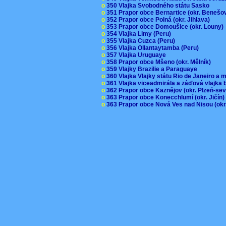
o
350 Vlajka Svobodného státu Sasko
o
351 Prapor obce Bernartice (okr. Beneš
o
352 Prapor obce Polná (okr. Jihlava)
o
353 Prapor obce Domoušice (okr. Louny
o
354 Vlajka Limy (Peru)
o
355 Vlajka Cuzca (Peru)
o
356 Vlajka Ollantaytamba (Peru)
o
357 Vlajka Uruguaye
o
358 Prapor obce Mšeno (okr. Mělník)
o
359 Vlajky Brazilie a Paraguaye
o
360 Vlajka Vlajky státu Rio de Janeiro a 
o
361 Vlajka viceadmirála a záďová vlajka
o
362 Prapor obce Kaznějov (okr. Plzeň-se
o
363 Prapor obce Konecchlumí (okr. Jičín
o
363 Prapor obce Nová Ves nad Nisou (okr