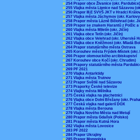
o
254 Prapor obce Živanice (okr. Pardubic
o
255 Vlajka města Lipnice nad Sázavou (o
o
256 Prapor III.E SVVŠ JKT v Hradci Král
o
257 Vlajka města Jáchymov (okr. Karlov
o
258 Prapor města Lázně Bělohrad (okr. J
o
259 Prapor se znakem Harantů z Polžic 
o
260 Vlajka města Miletín (okr. Jičín)
o
261 Vlajka obce Tetín (okr. Jičín)
o
262 Vlajka obce Velehrad (okr. Uherské H
o
263 Vlajka obce Kněžmost (okr. Mladá Bo
o
264 Prapor statutárního města Ostrava
o
265 Korouhev města Frýdek-Místek (okr.
o
266 Prapor olomouckého arcibiskupství
o
267 Korouhev obce Kočí (okr. Chrudim)
o
268 Prapory statutárního města Pardubi
o
269 PF 2021
o
270 Vlajka Antarktidy
o
271 Vlajka města Trutnov
o
272 Prapor Světlé nad Sázavou
o
273 Praporky České televize
o
274 Vlajky města Mělníka
o
275 Česká vlajka na plachetnici
o
276 Vlajka obce Dolní Břežany (okr. Pra
o
277 Česká vlajka nad galerií DOX
o
278 Vlajka města Berouna
o
279 Vlajka Nového Města nad Metují
o
280 Prapor města Gdaňsk (Polsko)
o
281 Prapor města Kutná Hora
o
282 Vlajka města Lovosice
o
283 PF 2022
o
284 Prapor Ukrajiny
o
285 Prapor Mongolska