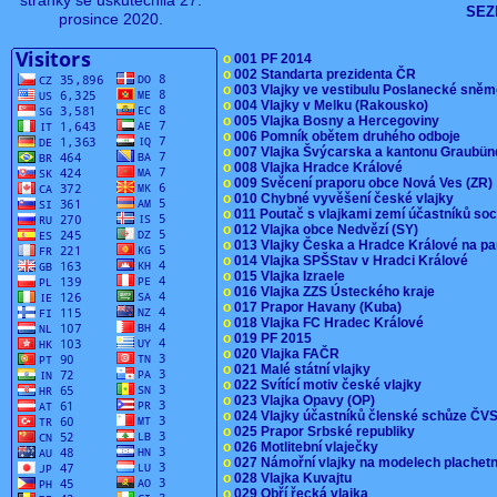
stránky se uskutečnila 27.
SEZ
prosince 2020.
o
001 PF 2014
o
002 Standarta prezidenta ČR
o
003 Vlajky ve vestibulu Poslanecké sn
o
004 Vlajky v Melku (Rakousko)
o
005 Vlajka Bosny a Hercegoviny
o
006 Pomník obětem druhého odboje
o
007 Vlajka Švýcarska a kantonu Graubü
o
008 Vlajka Hradce Králové
o
009 Svěcení praporu obce Nová Ves (ZR
o
010 Chybné vyvěšení české vlajky
o
011 Poutač s vlajkami zemí účastníků s
o
012 Vlajka obce Nedvězí (SY)
o
013 Vlajky Česka a Hradce Králové na pa
o
014 Vlajka SPŠStav v Hradci Králové
o
015 Vlajka Izraele
o
016 Vlajka ZZS Ústeckého kraje
o
017 Prapor Havany (Kuba)
o
018 Vlajka FC Hradec Králové
o
019 PF 2015
o
020 Vlajka FAČR
o
021 Malé státní vlajky
o
022 Svítící motiv české vlajky
o
023 Vlajka Opavy (OP)
o
024 Vlajky účastníků členské schůze Č
o
025 Prapor Srbské republiky
o
026 Motlitební vlaječky
o
027 Námořní vlajky na modelech plachet
o
028 Vlajka Kuvajtu
o
029 Obří řecká vlajka