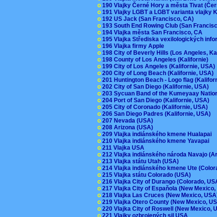
o
190 Vlajky Černé Hory a města Tivat (Če
o
191 Vlajky LGBT a LGBT varianta vlajky K
o
192 US Jack (San Francisco, CA)
o
193 South End Rowing Club (San Francis
o
194 Vlajka města San Francisco, CA
o
195 Vlajka Střediska vexilologických inf
o
196 Vlajka firmy Apple
o
198 City of Beverly Hills (Los Angeles, Ka
o
198 County of Los Angeles (Kalifornie)
o
199 City of Los Angeles (Kalifornie, USA
o
200 City of Long Beach (Kalifornie, USA)
o
201 Huntington Beach - Logo flag (Kalifo
o
202 City of San Diego (Kalifornie, USA)
o
203 Sycuan Band of the Kumeyaay Nation
o
204 Port of San Diego (Kalifornie, USA)
o
205 City of Coronado (Kalifornie, USA)
o
206 San Diego Padres (Kalifornie, USA)
o
207 Nevada (USA)
o
208 Arizona (USA)
o
209 Vlajka indiánského kmene Hualapai
o
210 Vlajka indiánského kmene Yavapai
o
211 Vlajka USA
o
212 Vlajka indiánského národa Navajo (A
o
213 Vlajka státu Utah (USA)
o
214 Vlajka indiánského kmene Ute (Colo
o
215 Vlajka státu Colorado (USA)
o
216 Vlajka City of Durango (Colorado, U
o
217 Vlajka City of Espaňola (New Mexico
o
218 Vlajka Las Cruces (New Mexico, US
o
219 Vlajka Otero County (New Mexico, 
o
220 Vlajka City of Roswell (New Mexico,
o
221 Vlajky ozbrojených sil USA