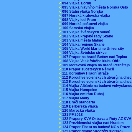
o
094 Vlajka Tjörnu
o
095 Vlajka hlavního města Norska Oslo
o
096 Státní vlajka Norska
o
097 Norská královská vlajka
o
098 Vlajky lodi Fram
o
099 Norská poštovní vlajka
o
100 Samská vlajka
o
101 Vlajka švédských soudů
o
102 Vlajka krajské rady Skane
o
103 Vlajka města Malmö
o
104 Vlajka regionu Skane
o
105 Vlajka World Maritime University
o
106 Vlajka Švédské církve
o
107 Prapor na hradě Bečov nad Teplou
o
108 Vlajka Veslařského klubu Ohře
o
109 Moravská vlajka na hradě Pernštejn
o
110 Prapor sudetských Němců
o
111 Korouhev Hradní stráže
o
112 Korouhve vojenských útvarů na dne
o
113 Korouhve vojenských útvarů na dne
o
114 Vlajka Albánie na budově velvyslane
o
115 Vlajka Humpolce
o
116 Vlajka emirátu Dubaj
o
117 Vlajka Malty
o
118 Dračí standarta
o
119 Berberská vlajka
o
120 Marocká vlajka
o
121 PF 2018
o
122 Prapory KVV Ostrava a Roty AZ KV
o
123 Prezidentská vlajka nad Hradem
o
124 Prapor Tibetu na budově NG v Praze
o
125 Prapor gminy Skoczów (Polsko)