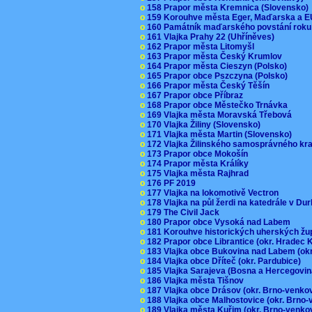
o
158 Prapor města Kremnica (Slovensko
o
159 Korouhve města Eger, Maďarska a 
o
160 Památník maďarského povstání roku
o
161 Vlajka Prahy 22 (Uhříněves)
o
162 Prapor města Litomyšl
o
163 Prapor města Český Krumlov
o
164 Prapor města Cieszyn (Polsko)
o
165 Prapor obce Pszczyna (Polsko)
o
166 Prapor města Český Těšín
o
167 Prapor obce Příbraz
o
168 Prapor obce Městečko Trnávka
o
169 Vlajka města Moravská Třebová
o
170 Vlajka Žiliny (Slovensko)
o
171 Vlajka města Martin (Slovensko)
o
172 Vlajka Žilinského samosprávného kr
o
173 Prapor obce Mokošín
o
174 Prapor města Králíky
o
175 Vlajka města Rajhrad
o
176 PF 2019
o
177 Vlajka na lokomotivě Vectron
o
178 Vlajka na půl žerdi na katedrále v D
o
179 The Civil Jack
o
180 Prapor obce Vysoká nad Labem
o
181 Korouhve historických uherských ž
o
182 Prapor obce Librantice (okr. Hradec 
o
183 Vlajka obce Bukovina nad Labem (ok
o
184 Vlajka obce Dříteč (okr. Pardubice)
o
185 Vlajka Sarajeva (Bosna a Hercegovi
o
186 Vlajka města Tišnov
o
187 Vlajka obce Drásov (okr. Brno-venk
o
188 Vlajka obce Malhostovice (okr. Brno
o
189 Vlajka města Kuřim (okr. Brno-venk