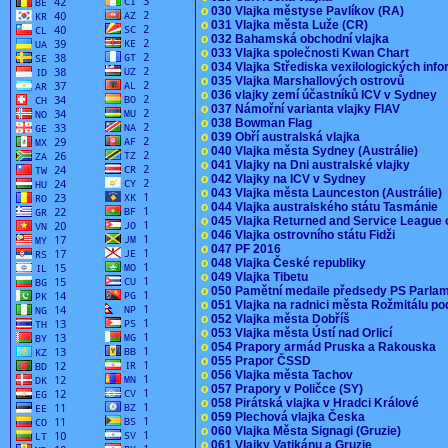
o
030 Vlajka městyse Pavlíkov (RA)
o
031 Vlajka města Luže (CR)
o
032 Bahamská obchodní vlajka
o
033 Vlajka společnosti Kwan Chart
o
034 Vlajka Střediska vexilologických inf
o
035 Vlajka Marshallových ostrovů
o
036 vlajky zemí účastníků ICV v Sydney
o
037 Námořní varianta vlajky FIAV
o
038 Bowman Flag
o
039 Obří australská vlajka
o
040 Vlajka města Sydney (Austrálie)
o
041 Vlajky na Dni australské vlajky
o
042 Vlajky na ICV v Sydney
o
043 Vlajka města Launceston (Austrálie)
o
044 Vlajka australského státu Tasmánie
o
045 Vlajka Returned and Service League 
o
046 Vlajka ostrovního státu Fidži
o
047 PF 2016
o
048 Vlajka České republiky
o
049 Vlajka Tibetu
o
050 Pamětní medaile předsedy PS Parla
o
051 Vlajka na radnici města Rožmitálu 
o
052 Vlajka města Dobříš
o
053 Vlajka města Ústí nad Orlicí
o
054 Prapory armád Pruska a Rakouska
o
055 Prapor ČSSD
o
056 Vlajka města Tachov
o
057 Prapory v Poličce (SY)
o
058 Pirátská vlajka v Hradci Králové
o
059 Plechová vlajka Česka
o
060 Vlajka Města Signagi (Gruzie)
o
061 Vlajky Vatikánu a Gruzie