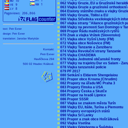
o
062 Vlajky Gruzie, EU a Gruzínské herald
o
063 Vlajka Gruzie a gruzínské orthodoxní
o
064 Etalony státního znaku a vlajky Gruz
o
065 Vlajky Gruzie, Tbilisi a EU
o
066 Vlajka Střediska vexilologických inf
o
067 vlajka strany "Aliance gruzínských p
o
068 Vlajky na pevnosti San Domingo v Ta
text: Petr Exner
o
069 Prapor Řádu maltézských rytířů
design: Petr Exner
o
070 Znak a vlajka Vrútek (Slovensko)
translation: Jaroslav Martykán
o
071 Vlajka obce Vyšní Lhoty (FM)
o
072 Vlajka obce Nošovice (FM)
o
073 Vlajky Tanzanie a Zanzibaru
Kontakt:
o
074 Vlajka Revoluční strany Tanzanie
Petr Exner
o
075 Vlajka CHADEMA
o
076 Vlajka Jednotné občanské fronty
Havlíčkova 294
o
077 Vlajky na trajektu Dar es Salam - Za
500 02 Hradec Králové.
o
078 Vlajka tanzanské policie
o
079 PF 2017
o
080 Setkání s Eldarem Shengelaiou
o
081 Prapor obce Krouna (Chrudim)
o
082 Prapory na úřadu MČ Praha 3
o
083 Prapory Finska a USA
o
084 Prapory Česka a Skutče
o
085 Prapor na hradě Lipnice
o
086 Prapor SSSR
o
087 Vlajka se znakem města Turín
o
088 Vlajky EU, Itálie, Turína a Piemontu
o
089 Prapory evropských států
o
090 Vlajka Srí Lanky
o
091 Prapor a znak obce Hošťálková
o
092 Vlajka Vsetína
o
093 Vlajky Göteborgu a Švédska