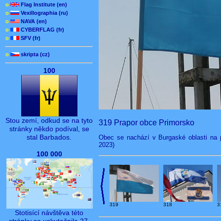
o
Flag Institute (en)
o
Vexillographia (ru)
o
NAVA (en)
o
CYBERFLAG (fr)
o
SFV (fr)
o
skripta (cz)
100
Stou zemí, odkud se na tyto
319 Prapor obce Primorsko
stránky někdo podíval, se
stal Barbados.
Obec se nachází v Burgaské oblasti na 
2023)
100 000
319
3
318
Stotisící návštěva této