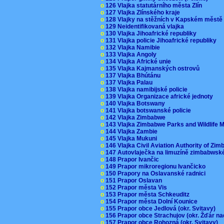
o
126 Vlajka statutárního města Zlín
o
127 Vlajka Zlínského kraje
o
128 Vlajky na stěžních v Kapském měst
o
129 Neidentifikovaná vlajka
o
130 Vlajka Jihoafrické republiky
o
131 Vlajka policie Jihoafrické republiky
o
132 Vlajka Namibie
o
133 Vlajka Angoly
o
134 Vlajka Africké unie
o
135 Vlajka Kajmanských ostrovů
o
137 Vlajka Bhútánu
o
137 Vlajka Palau
o
138 Vlajka namibijské policie
o
139 Vlajka Organizace africké jednoty
o
140 Vlajka Botswany
o
141 Vlajka botswanské policie
o
142 Vlajka Zimbabwe
o
143 Vlajka Zimbabwe Parks and Wildlife
o
144 Vlajka Zambie
o
145 Vlajka Mukuni
o
146 Vlajka Civil Aviation Authority of Z
o
147 Autovlaječka na limuzíně zimbabwsk
o
148 Prapor Ivančic
o
149 Prapor mikroregionu Ivančicko
o
150 Prapory na Oslavanské radnici
o
151 Prapor Oslavan
o
152 Prapor města Vis
o
153 Prapor města Schkeuditz
o
154 Prapor města Dolní Kounice
o
155 Prapor obce Jedlová (okr. Svitavy)
o
156 Prapor obce Strachujov (okr. Žďár n
o
157 Prapor obce Rohozná (okr. Svitavy)