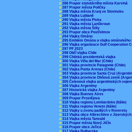
o
286 Prapor statutárního města Karviná
o
287 Prapor města Poličky
o
288 Vlajka města Kranj ve Slovinsku
o
289 Vlajka Lublaně
o
290 Vlajka města Pivka
o
291 Vlajka města Lanškroun
o
292 Vlajka města Štíty
o
293 Prapor obce Postřelmov
o
294 Vlajka Ománu
o
295 Emblém Ománu a vlajka ománského 
o
296 Vlajka organizace Gulf Cooperation
o
297 PF 2023
o
298 Obří vlajka Chile
o
299 Chilská prezidentská vlajka
o
300 Vlajka Viňa del Mar (Chile)
o
301 Vlajka provincie Patagonie (Chile)
o
302 Vlajka Punta Arenas (Chile)
o
303 Vlajka provincie Santa Cruz (Argenti
o
304 Vlajka provincie Ohňová země (Arge
o
305 Čelenová vlajka argentinských vojen
o
306 Vlajka Argentiny
o
307 Historická vlajka Argentiny
o
308 Vlajka Buenos Aires
o
309 Prapor Prostějova
o
310 Vlajka regionu Lombardsko (Itálie)
o
311 Vlajka regionu Veneto (Itálie)
o
312 Vlajky u zvonu padlých v Roveretu
o
313 Vlajka obce Albrechtive v Jizerskýc
o
314 Vlajka města Tanvald
o
315 Prapor města Nový Jičín
o
316 Prapor obce Jeřice
o
317 Vlajka Bulharska