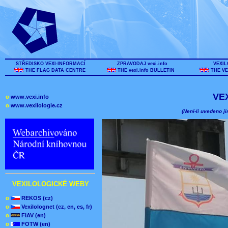
STŘEDISKO VEXI-INFORMACÍ
ZPRAVODAJ vexi.info
VEXIL
THE FLAG DATA CENTRE
THE vexi.info BULLETIN
THE VE
VE
o
www.vexi.info
o
www.vexilologie.cz
(Není-li uvedeno ji
VEXILOLOGICKÉ WEBY
o
REKOS (cz)
o
Vexilolognet (cz, en, es, fr)
o
FIAV (en)
o
FOTW (en)